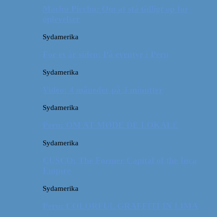
Machu Picchu: Om at stå tidligt op for
oplevelser
Sydamerika
For et år siden: På eventyr i Peru
Sydamerika
Video: 4 måneder på 3 minutter
Sydamerika
Peru: OM AT MØDE DE LOKALE
Sydamerika
CUSCO: The Former Capital of the Inca
Empire
Sydamerika
Peru: COLORFUL GRAFFITI IN LIMA