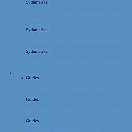
Sydamerika
CUSCO: The Former Capital of the Inca
Empire
Sydamerika
Peru: COLORFUL GRAFFITI IN LIMA
Sydamerika
Bolivia: NOGET OM LA PAZ OG HEKSE
Guides
Guides
Vores erfaring med billeje i Irland
Guides
Rejseguide: Storbyferie i London // Mad
Guides
Rejseguide: Storbyferie i London //