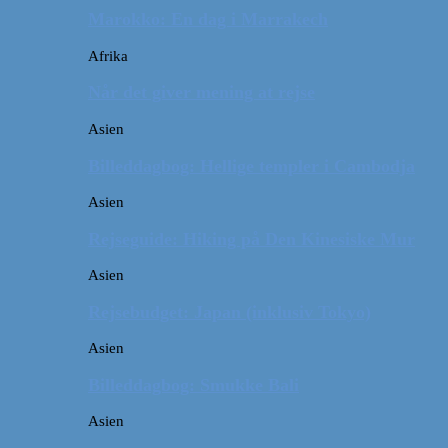
Marokko: En dag i Marrakech
Afrika
Når det giver mening at rejse
Asien
Billeddagbog: Hellige templer i Cambodja
Asien
Rejseguide: Hiking på Den Kinesiske Mur
Asien
Rejsebudget: Japan (inklusiv Tokyo)
Asien
Billeddagbog: Smukke Bali
Asien