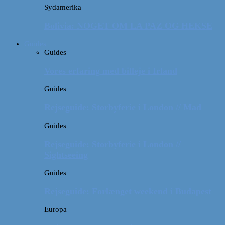
Sydamerika
Bolivia: NOGET OM LA PAZ OG HEKSE
Guides
Guides
Vores erfaring med billeje i Irland
Guides
Rejseguide: Storbyferie i London // Mad
Guides
Rejseguide: Storbyferie i London //
Sightseeing
Guides
Rejseguide: Forlænget weekend i Budapest
Europa