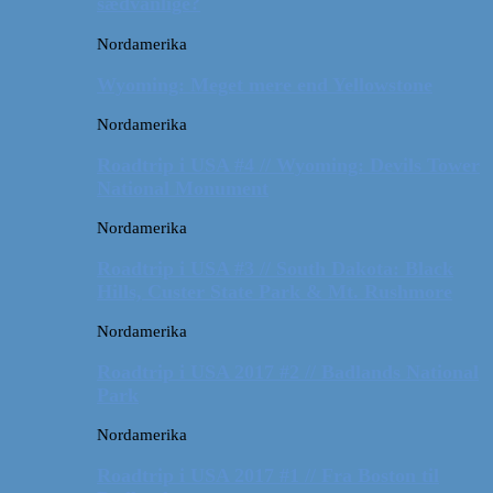
sædvanlige?
Nordamerika
Wyoming: Meget mere end Yellowstone
Nordamerika
Roadtrip i USA #4 // Wyoming: Devils Tower
National Monument
Nordamerika
Roadtrip i USA #3 // South Dakota: Black
Hills, Custer State Park & Mt. Rushmore
Nordamerika
Roadtrip i USA 2017 #2 // Badlands National
Park
Nordamerika
Roadtrip i USA 2017 #1 // Fra Boston til