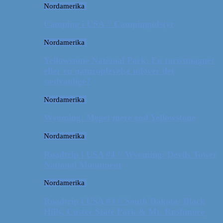
Nordamerika
Camping i USA // Campingudstyr
Nordamerika
Yellowstone National Park: En turistmagnet
eller en naturoplevelse udover det
sædvanlige?
Nordamerika
Wyoming: Meget mere end Yellowstone
Nordamerika
Roadtrip i USA #4 // Wyoming: Devils Tower
National Monument
Nordamerika
Roadtrip i USA #3 // South Dakota: Black
Hills, Custer State Park & Mt. Rushmore