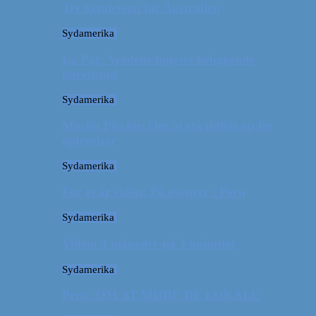
Tre kendetegn for Australien
Sydamerika
La Paz: Verdens højeste beliggende
hovedstad
Sydamerika
Machu Picchu: Om at stå tidligt op for
oplevelser
Sydamerika
For et år siden: På eventyr i Peru
Sydamerika
Video: 4 måneder på 3 minutter
Sydamerika
Peru: OM AT MØDE DE LOKALE