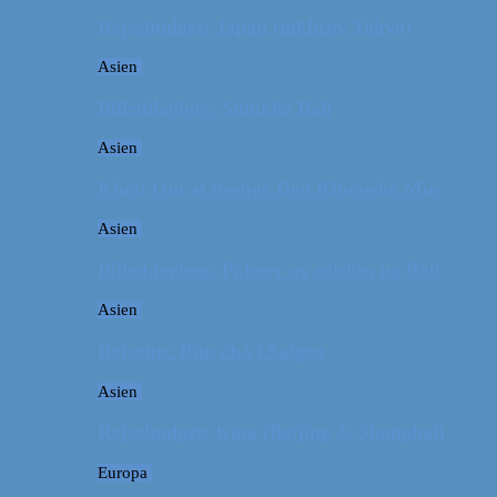
Rejsebudget: Japan (inklusiv Tokyo)
Asien
Billeddagbog: Smukke Bali
Asien
Kina: Om at bestige Den Kinesiske Mur
Asien
Billeddagbog: Palmer og solskin på Bali
Asien
Rejsetip: Bún chả i Saigon
Asien
Rejsebudget: Kina (Beijing & Shanghai)
Europa