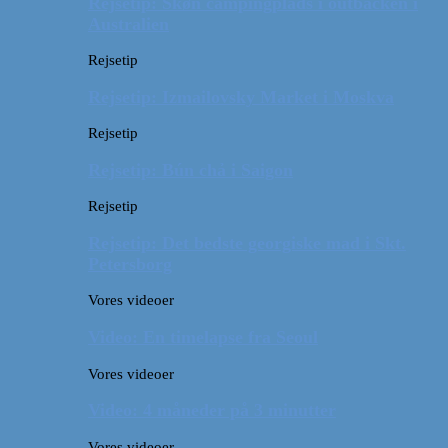
Rejsetip: Skøn campingplads i outbacken i
Australien
Rejsetip
Rejsetip: Izmailovsky Market i Moskva
Rejsetip
Rejsetip: Bún chả i Saigon
Rejsetip
Rejsetip: Det bedste georgiske mad i Skt.
Petersborg
Vores videoer
Video: En timelapse fra Seoul
Vores videoer
Video: 4 måneder på 3 minutter
Vores videoer