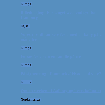
Europa
Billeddagbog: Forlænget weekend syd for
Hamborg
Rejse
Vores tips til kør-selv-ferie med en baby på 2
måneder
Europa
Første ferie som en familie på tre
Europa
På sightseeing i Danmark // Hvad skal vi se?
Europa
Om en weekend i Aalborg og livets kolbøtter
Nordamerika