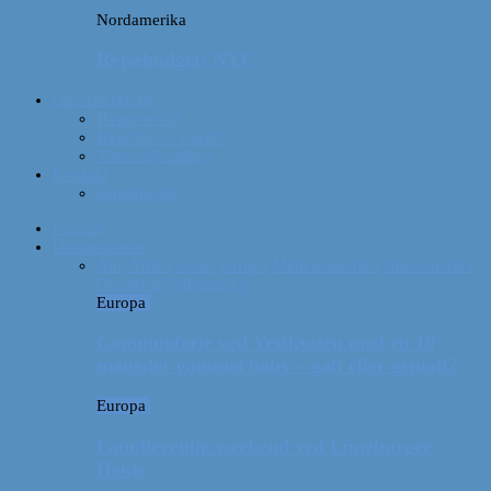
Nordamerika
Rejsebudget: NYC
Om Afterglobe
Hvem er vi?
Hvor har vi været?
Vores rejseudstyr
Kontakt
Samarbejde
Forside
Destinationer
Alle
Afrika
Asien
Europa
Mellemamerika
Nordamerika
Oceanien
Sydamerika
Europa
Campingferie ved Vestkysten med en 10
måneder gammel baby – galt eller genialt?
Europa
Familievenlig weekend ved Lüneburger
Heide