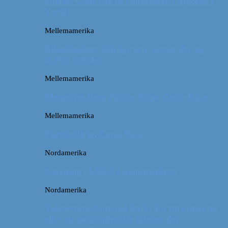
Østrig: Gode råd til vandreture i Alperne i
Tyrol
Mellemamerika
Billeddagbog: Dårligt vejr, dovne dyr og
dejlige minder
Mellemamerika
Memories from Puerto Viejo, Costa Rica
Mellemamerika
Puerto Viejo, Costa Rica
Nordamerika
Camping i USA // Campingudstyr
Nordamerika
Yellowstone National Park: En turistmagnet
eller en naturoplevelse udover det