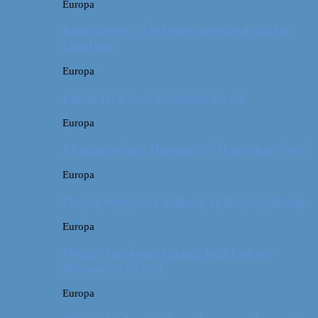
Europa
Billeddagbog: Forlænget weekend syd for
Hamborg
Europa
Første ferie som en familie på tre
Europa
På sightseeing i Danmark // Hvad skal vi se?
Europa
Om en weekend i Aalborg og livets kolbøtter
Europa
Østrig: Om bueskydning, fuld fart og
dinosaurer i Tyrol
Europa