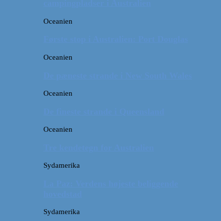
campingpladser i Australien
Oceanien
Første stop i Australien: Port Douglas
Oceanien
De pæneste strande i New South Wales
Oceanien
De fineste strande i Queensland
Oceanien
Tre kendetegn for Australien
Sydamerika
La Paz: Verdens højeste beliggende
hovedstad
Sydamerika