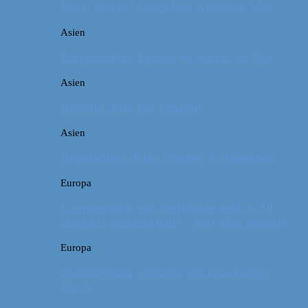
Kina: Om at bestige Den Kinesiske Mur
Asien
Billeddagbog: Palmer og solskin på Bali
Asien
Rejsetip: Bún chả i Saigon
Asien
Rejsebudget: Kina (Beijing & Shanghai)
Europa
Campingferie ved Vestkysten med en 10
måneder gammel baby – galt eller genialt?
Europa
Familievenlig weekend ved Lüneburger
Heide