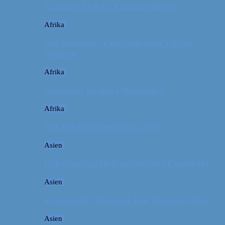
Camping i USA // Campingudstyr
Afrika
Om tandpine, te og traditioner i Atlas-
bjergene
Afrika
Marokko: En dag i Marrakech
Afrika
Når det giver mening at rejse
Asien
Billeddagbog: Hellige templer i Cambodja
Asien
Rejseguide: Hiking på Den Kinesiske Mur
Asien