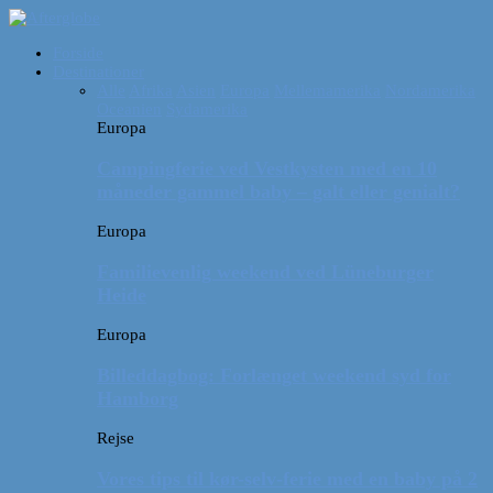
Forside
Destinationer
Alle
Afrika
Asien
Europa
Mellemamerika
Nordamerika
Oceanien
Sydamerika
Europa
Campingferie ved Vestkysten med en 10
måneder gammel baby – galt eller genialt?
Europa
Familievenlig weekend ved Lüneburger
Heide
Europa
Billeddagbog: Forlænget weekend syd for
Hamborg
Rejse
Vores tips til kør-selv-ferie med en baby på 2