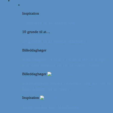
Inspiration
Alle
10 grunde til at…
Billeddagbøger
Interviews
Rejsetip
Vores videoer
Inspiration
Gaveideer til de rejselystne
10 grunde til at…
10 grunde til at besøge Marokko
Billeddagbøger
Billeddagbog: Forår i London (Hvor meget
kan man egentlig nå på 52 timer i byen?)
Billeddagbøger
Billeddagbog: Safari i Ungarn? (og lidt om at
blive klogere af at rejse)
Inspiration
Vores bucket list: Maldiverne