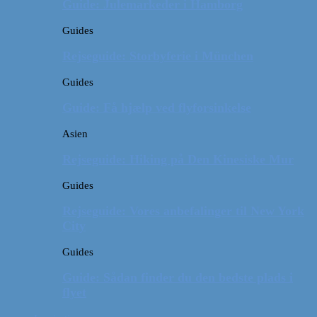
Guide: Julemarkeder i Hamborg
Guides
Rejseguide: Storbyferie i München
Guides
Guide: Få hjælp ved flyforsinkelse
Asien
Rejseguide: Hiking på Den Kinesiske Mur
Guides
Rejseguide: Vores anbefalinger til New York
City
Guides
Guide: Sådan finder du den bedste plads i
flyet