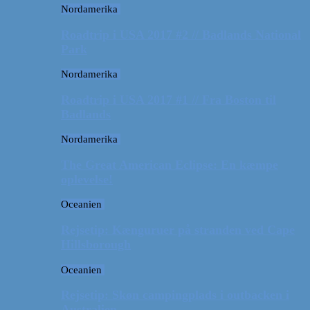
Nordamerika
Roadtrip i USA 2017 #2 // Badlands National
Park
Nordamerika
Roadtrip i USA 2017 #1 // Fra Boston til
Badlands
Nordamerika
The Great American Eclipse: En kæmpe
oplevelse!
Oceanien
Rejsetip: Kænguruer på stranden ved Cape
Hillsborough
Oceanien
Rejsetip: Skøn campingplads i outbacken i
Australien