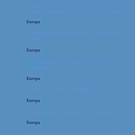
Campingferie ved Vestkysten med en 10
måneder gammel baby – galt eller genialt?
Europa
Familievenlig weekend ved Lüneburger
Heide
Europa
Billeddagbog: Forlænget weekend syd for
Hamborg
Europa
Første ferie som en familie på tre
Europa
På sightseeing i Danmark // Hvad skal vi se?
Europa
Om en weekend i Aalborg og livets kolbøtter