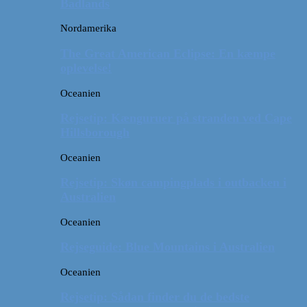
Badlands
Nordamerika
The Great American Eclipse: En kæmpe
oplevelse!
Oceanien
Rejsetip: Kænguruer på stranden ved Cape
Hillsborough
Oceanien
Rejsetip: Skøn campingplads i outbacken i
Australien
Oceanien
Rejseguide: Blue Mountains i Australien
Oceanien
Rejsetip: Sådan finder du de bedste