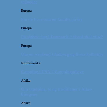
måneder
Europa
Første ferie som en familie på tre
Europa
På sightseeing i Danmark // Hvad skal vi se?
Europa
Om en weekend i Aalborg og livets kolbøtter
Nordamerika
Camping i USA // Campingudstyr
Afrika
Om tandpine, te og traditioner i Atlas-
bjergene
Afrika