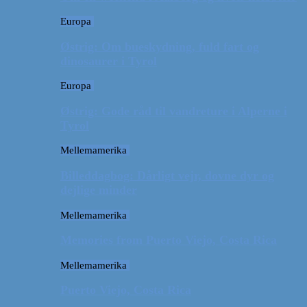
Europa
Østrig: Om bueskydning, fuld fart og
dinosaurer i Tyrol
Europa
Østrig: Gode råd til vandreture i Alperne i
Tyrol
Mellemamerika
Billeddagbog: Dårligt vejr, dovne dyr og
dejlige minder
Mellemamerika
Memories from Puerto Viejo, Costa Rica
Mellemamerika
Puerto Viejo, Costa Rica