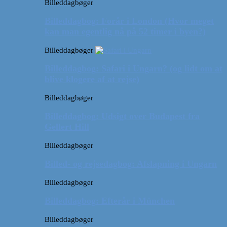
Billeddagbøger
Billeddagbog: Forår i London (Hvor meget
kan man egentlig nå på 52 timer i byen?)
Billeddagbøger
Billeddagbog: Safari i Ungarn? (og lidt om at
blive klogere af at rejse)
Billeddagbøger
Billeddagbog: Udsigt over Budapest fra
Gellert Hill
Billeddagbøger
Billed- og rejsedagbog: Afslapning i Ungarn
Billeddagbøger
Billeddagbog: Efterår i München
Billeddagbøger