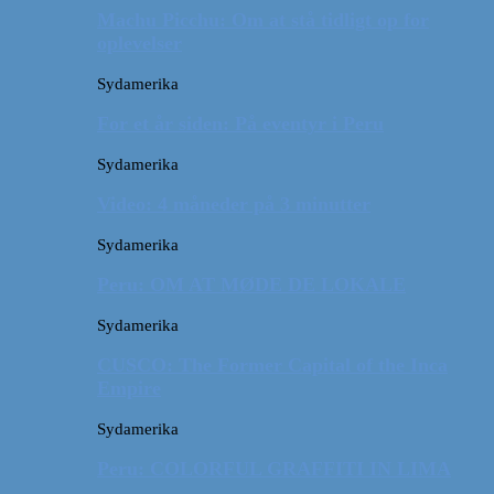
Machu Picchu: Om at stå tidligt op for
oplevelser
Sydamerika
For et år siden: På eventyr i Peru
Sydamerika
Video: 4 måneder på 3 minutter
Sydamerika
Peru: OM AT MØDE DE LOKALE
Sydamerika
CUSCO: The Former Capital of the Inca
Empire
Sydamerika
Peru: COLORFUL GRAFFITI IN LIMA