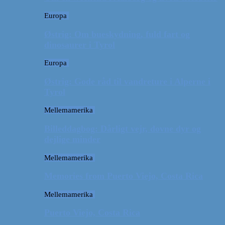
Europa
Østrig: Om bueskydning, fuld fart og
dinosaurer i Tyrol
Europa
Østrig: Gode råd til vandreture i Alperne i
Tyrol
Mellemamerika
Billeddagbog: Dårligt vejr, dovne dyr og
dejlige minder
Mellemamerika
Memories from Puerto Viejo, Costa Rica
Mellemamerika
Puerto Viejo, Costa Rica