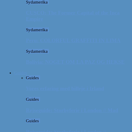
Sydamerika
CUSCO: The Former Capital of the Inca
Empire
Sydamerika
Peru: COLORFUL GRAFFITI IN LIMA
Sydamerika
Bolivia: NOGET OM LA PAZ OG HEKSE
Guides
Guides
Vores erfaring med billeje i Irland
Guides
Rejseguide: Storbyferie i London // Mad
Guides
Rejseguide: Storbyferie i London //