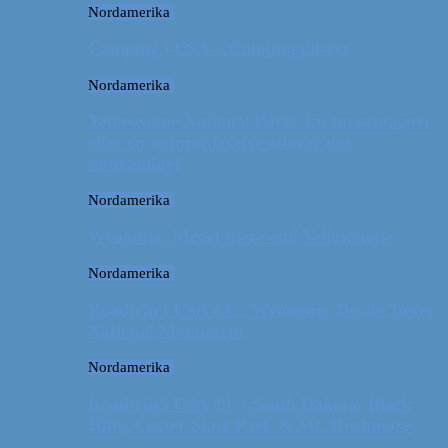
Nordamerika
Camping i USA // Campingudstyr
Nordamerika
Yellowstone National Park: En turistmagnet
eller en naturoplevelse udover det
sædvanlige?
Nordamerika
Wyoming: Meget mere end Yellowstone
Nordamerika
Roadtrip i USA #4 // Wyoming: Devils Tower
National Monument
Nordamerika
Roadtrip i USA #3 // South Dakota: Black
Hills, Custer State Park & Mt. Rushmore