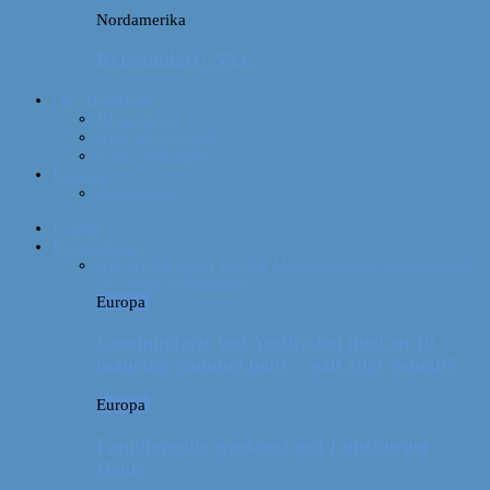
Nordamerika
Rejsebudget: NYC
Om Afterglobe
Hvem er vi?
Hvor har vi været?
Vores rejseudstyr
Kontakt
Samarbejde
Forside
Destinationer
Alle
Afrika
Asien
Europa
Mellemamerika
Nordamerika
Oceanien
Sydamerika
Europa
Campingferie ved Vestkysten med en 10
måneder gammel baby – galt eller genialt?
Europa
Familievenlig weekend ved Lüneburger
Heide