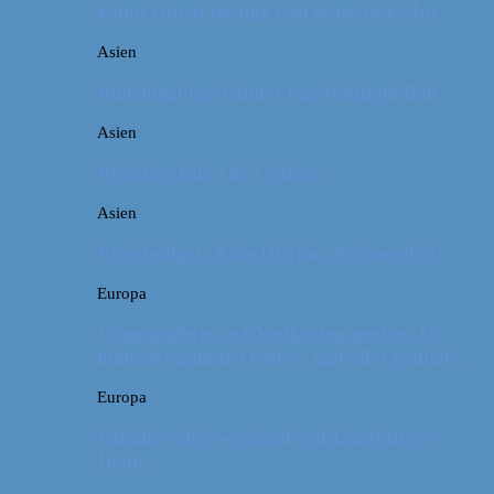
Kina: Om at bestige Den Kinesiske Mur
Asien
Billeddagbog: Palmer og solskin på Bali
Asien
Rejsetip: Bún chả i Saigon
Asien
Rejsebudget: Kina (Beijing & Shanghai)
Europa
Campingferie ved Vestkysten med en 10
måneder gammel baby – galt eller genialt?
Europa
Familievenlig weekend ved Lüneburger
Heide