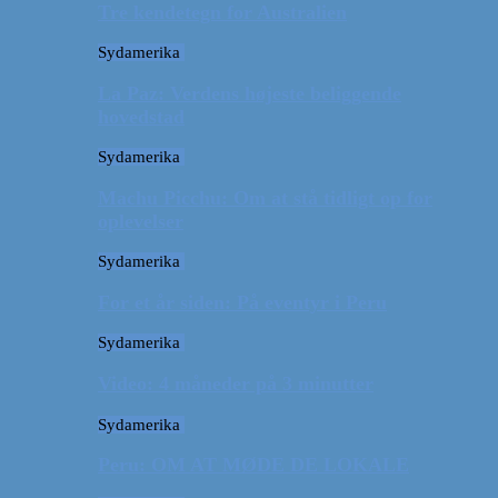
Tre kendetegn for Australien
Sydamerika
La Paz: Verdens højeste beliggende
hovedstad
Sydamerika
Machu Picchu: Om at stå tidligt op for
oplevelser
Sydamerika
For et år siden: På eventyr i Peru
Sydamerika
Video: 4 måneder på 3 minutter
Sydamerika
Peru: OM AT MØDE DE LOKALE