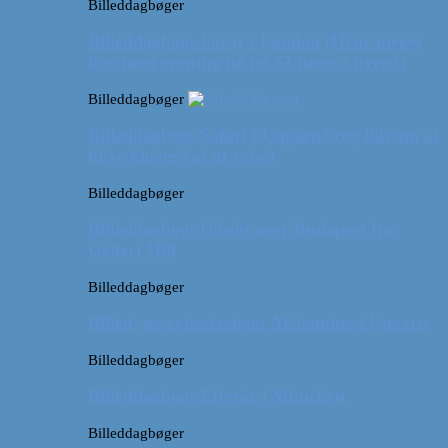
Billeddagbøger
Billeddagbog: Forår i London (Hvor meget
kan man egentlig nå på 52 timer i byen?)
Billeddagbøger
Billeddagbog: Safari i Ungarn? (og lidt om at
blive klogere af at rejse)
Billeddagbøger
Billeddagbog: Udsigt over Budapest fra
Gellert Hill
Billeddagbøger
Billed- og rejsedagbog: Afslapning i Ungarn
Billeddagbøger
Billeddagbog: Efterår i München
Billeddagbøger