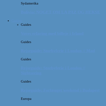
Sydamerika
Bolivia: NOGET OM LA PAZ OG HEKSE
Guides
Guides
Vores erfaring med billeje i Irland
Guides
Rejseguide: Storbyferie i London // Mad
Guides
Rejseguide: Storbyferie i London //
Sightseeing
Guides
Rejseguide: Forlænget weekend i Budapest
Europa