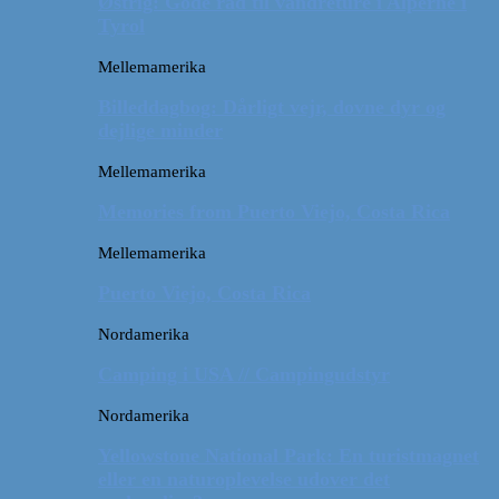
Østrig: Gode råd til vandreture i Alperne i
Tyrol
Mellemamerika
Billeddagbog: Dårligt vejr, dovne dyr og
dejlige minder
Mellemamerika
Memories from Puerto Viejo, Costa Rica
Mellemamerika
Puerto Viejo, Costa Rica
Nordamerika
Camping i USA // Campingudstyr
Nordamerika
Yellowstone National Park: En turistmagnet
eller en naturoplevelse udover det