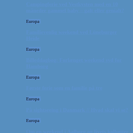
Campingferie ved Vestkysten med en 10
måneder gammel baby – galt eller genialt?
Europa
Familievenlig weekend ved Lüneburger
Heide
Europa
Billeddagbog: Forlænget weekend syd for
Hamborg
Europa
Første ferie som en familie på tre
Europa
På sightseeing i Danmark // Hvad skal vi se?
Europa
Om en weekend i Aalborg og livets kolbøtter