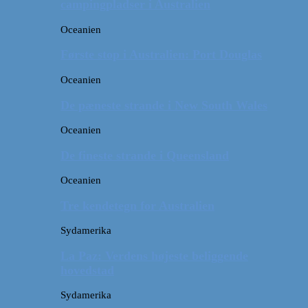
campingpladser i Australien
Oceanien
Første stop i Australien: Port Douglas
Oceanien
De pæneste strande i New South Wales
Oceanien
De fineste strande i Queensland
Oceanien
Tre kendetegn for Australien
Sydamerika
La Paz: Verdens højeste beliggende
hovedstad
Sydamerika