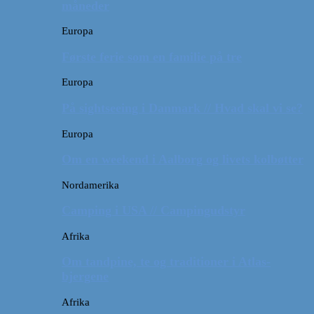
måneder
Europa
Første ferie som en familie på tre
Europa
På sightseeing i Danmark // Hvad skal vi se?
Europa
Om en weekend i Aalborg og livets kolbøtter
Nordamerika
Camping i USA // Campingudstyr
Afrika
Om tandpine, te og traditioner i Atlas-
bjergene
Afrika