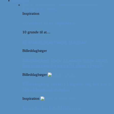
Inspiration
Alle
10 grunde til at…
Billeddagbøger
Interviews
Rejsetip
Vores videoer
Inspiration
Gaveideer til de rejselystne
10 grunde til at…
10 grunde til at besøge Marokko
Billeddagbøger
Billeddagbog: Forår i London (Hvor meget
kan man egentlig nå på 52 timer i byen?)
Billeddagbøger
Billeddagbog: Safari i Ungarn? (og lidt om at
blive klogere af at rejse)
Inspiration
Vores bucket list: Maldiverne