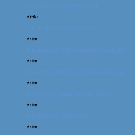
Marokko: En dag i Marrakech
Afrika
Når det giver mening at rejse
Asien
Billeddagbog: Hellige templer i Cambodja
Asien
Rejseguide: Hiking på Den Kinesiske Mur
Asien
Rejsebudget: Japan (inklusiv Tokyo)
Asien
Billeddagbog: Smukke Bali
Asien