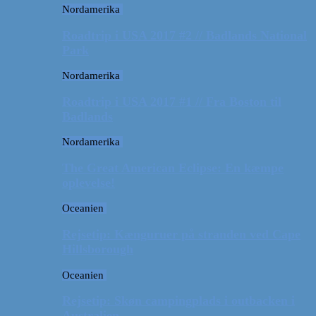
Nordamerika
Roadtrip i USA 2017 #2 // Badlands National
Park
Nordamerika
Roadtrip i USA 2017 #1 // Fra Boston til
Badlands
Nordamerika
The Great American Eclipse: En kæmpe
oplevelse!
Oceanien
Rejsetip: Kænguruer på stranden ved Cape
Hillsborough
Oceanien
Rejsetip: Skøn campingplads i outbacken i
Australien