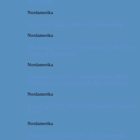
sædvanlige?
Nordamerika
Wyoming: Meget mere end Yellowstone
Nordamerika
Roadtrip i USA #4 // Wyoming: Devils Tower
National Monument
Nordamerika
Roadtrip i USA #3 // South Dakota: Black
Hills, Custer State Park & Mt. Rushmore
Nordamerika
Roadtrip i USA 2017 #2 // Badlands National
Park
Nordamerika
Roadtrip i USA 2017 #1 // Fra Boston til