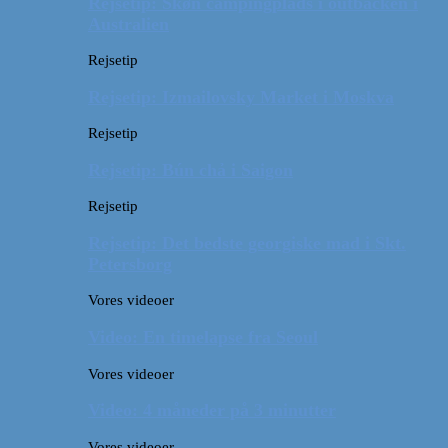
Rejsetip: Skøn campingplads i outbacken i
Australien
Rejsetip
Rejsetip: Izmailovsky Market i Moskva
Rejsetip
Rejsetip: Bún chả i Saigon
Rejsetip
Rejsetip: Det bedste georgiske mad i Skt.
Petersborg
Vores videoer
Video: En timelapse fra Seoul
Vores videoer
Video: 4 måneder på 3 minutter
Vores videoer