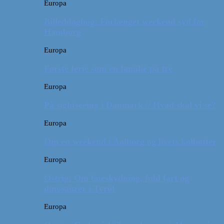
Europa
Billeddagbog: Forlænget weekend syd for
Hamborg
Europa
Første ferie som en familie på tre
Europa
På sightseeing i Danmark // Hvad skal vi se?
Europa
Om en weekend i Aalborg og livets kolbøtter
Europa
Østrig: Om bueskydning, fuld fart og
dinosaurer i Tyrol
Europa