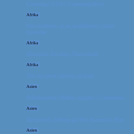
Camping i USA // Campingudstyr
Afrika
Om tandpine, te og traditioner i Atlas-
bjergene
Afrika
Marokko: En dag i Marrakech
Afrika
Når det giver mening at rejse
Asien
Billeddagbog: Hellige templer i Cambodja
Asien
Rejseguide: Hiking på Den Kinesiske Mur
Asien