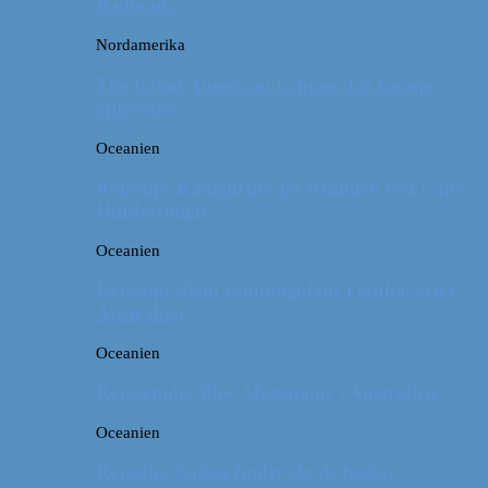
Badlands
Nordamerika
The Great American Eclipse: En kæmpe
oplevelse!
Oceanien
Rejsetip: Kænguruer på stranden ved Cape
Hillsborough
Oceanien
Rejsetip: Skøn campingplads i outbacken i
Australien
Oceanien
Rejseguide: Blue Mountains i Australien
Oceanien
Rejsetip: Sådan finder du de bedste