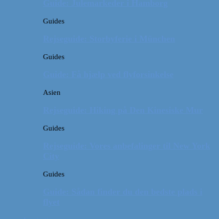
Guide: Julemarkeder i Hamborg
Guides
Rejseguide: Storbyferie i München
Guides
Guide: Få hjælp ved flyforsinkelse
Asien
Rejseguide: Hiking på Den Kinesiske Mur
Guides
Rejseguide: Vores anbefalinger til New York
City
Guides
Guide: Sådan finder du den bedste plads i
flyet