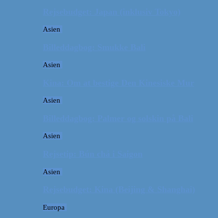
Rejsebudget: Japan (inklusiv Tokyo)
Asien
Billeddagbog: Smukke Bali
Asien
Kina: Om at bestige Den Kinesiske Mur
Asien
Billeddagbog: Palmer og solskin på Bali
Asien
Rejsetip: Bún chả i Saigon
Asien
Rejsebudget: Kina (Beijing & Shanghai)
Europa