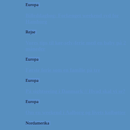
Europa
Billeddagbog: Forlænget weekend syd for
Hamborg
Rejse
Vores tips til kør-selv-ferie med en baby på 2
måneder
Europa
Første ferie som en familie på tre
Europa
På sightseeing i Danmark // Hvad skal vi se?
Europa
Om en weekend i Aalborg og livets kolbøtter
Nordamerika