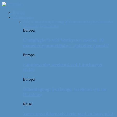
Forside
Destinationer
Alle
Afrika
Asien
Europa
Mellemamerika
Nordamerika
Oceanien
Sydamerika
Europa
Campingferie ved Vestkysten med en 10
måneder gammel baby – galt eller genialt?
Europa
Familievenlig weekend ved Lüneburger
Heide
Europa
Billeddagbog: Forlænget weekend syd for
Hamborg
Rejse
Vores tips til kør-selv-ferie med en baby på 2