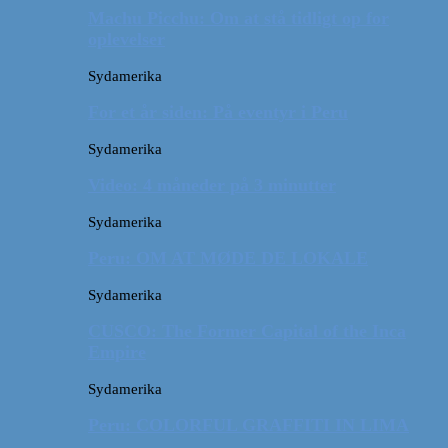
Machu Picchu: Om at stå tidligt op for
oplevelser
Sydamerika
For et år siden: På eventyr i Peru
Sydamerika
Video: 4 måneder på 3 minutter
Sydamerika
Peru: OM AT MØDE DE LOKALE
Sydamerika
CUSCO: The Former Capital of the Inca
Empire
Sydamerika
Peru: COLORFUL GRAFFITI IN LIMA