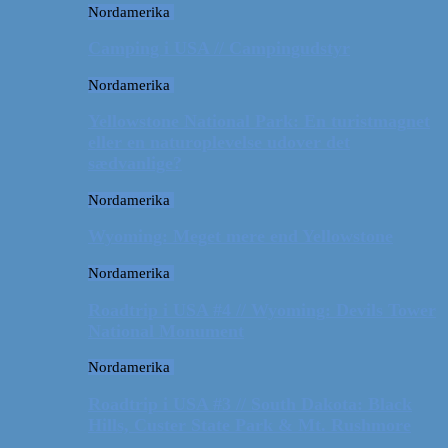
Nordamerika
Camping i USA // Campingudstyr
Nordamerika
Yellowstone National Park: En turistmagnet
eller en naturoplevelse udover det
sædvanlige?
Nordamerika
Wyoming: Meget mere end Yellowstone
Nordamerika
Roadtrip i USA #4 // Wyoming: Devils Tower
National Monument
Nordamerika
Roadtrip i USA #3 // South Dakota: Black
Hills, Custer State Park & Mt. Rushmore