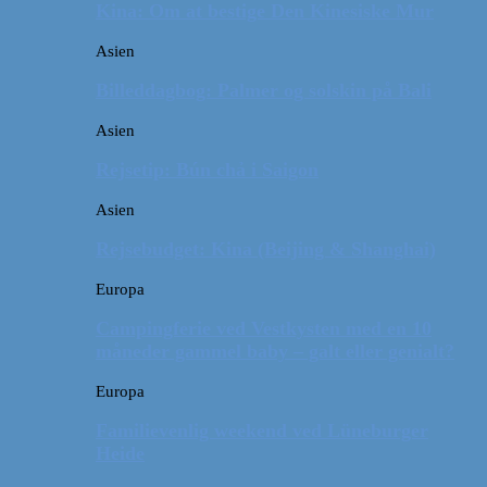
Kina: Om at bestige Den Kinesiske Mur
Asien
Billeddagbog: Palmer og solskin på Bali
Asien
Rejsetip: Bún chả i Saigon
Asien
Rejsebudget: Kina (Beijing & Shanghai)
Europa
Campingferie ved Vestkysten med en 10
måneder gammel baby – galt eller genialt?
Europa
Familievenlig weekend ved Lüneburger
Heide