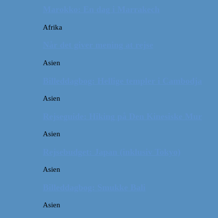
Marokko: En dag i Marrakech
Afrika
Når det giver mening at rejse
Asien
Billeddagbog: Hellige templer i Cambodja
Asien
Rejseguide: Hiking på Den Kinesiske Mur
Asien
Rejsebudget: Japan (inklusiv Tokyo)
Asien
Billeddagbog: Smukke Bali
Asien