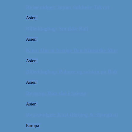
Rejsebudget: Japan (inklusiv Tokyo)
Asien
Billeddagbog: Smukke Bali
Asien
Kina: Om at bestige Den Kinesiske Mur
Asien
Billeddagbog: Palmer og solskin på Bali
Asien
Rejsetip: Bún chả i Saigon
Asien
Rejsebudget: Kina (Beijing & Shanghai)
Europa