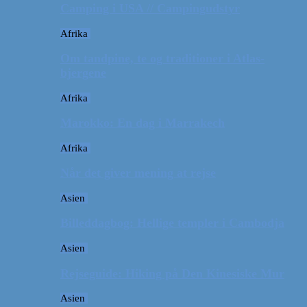
Camping i USA // Campingudstyr
Afrika
Om tandpine, te og traditioner i Atlas-
bjergene
Afrika
Marokko: En dag i Marrakech
Afrika
Når det giver mening at rejse
Asien
Billeddagbog: Hellige templer i Cambodja
Asien
Rejseguide: Hiking på Den Kinesiske Mur
Asien