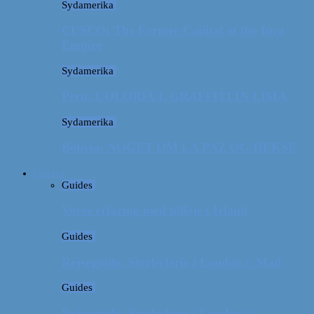
Sydamerika
CUSCO: The Former Capital of the Inca
Empire
Sydamerika
Peru: COLORFUL GRAFFITI IN LIMA
Sydamerika
Bolivia: NOGET OM LA PAZ OG HEKSE
Guides
Guides
Vores erfaring med billeje i Irland
Guides
Rejseguide: Storbyferie i London // Mad
Guides
Rejseguide: Storbyferie i London //