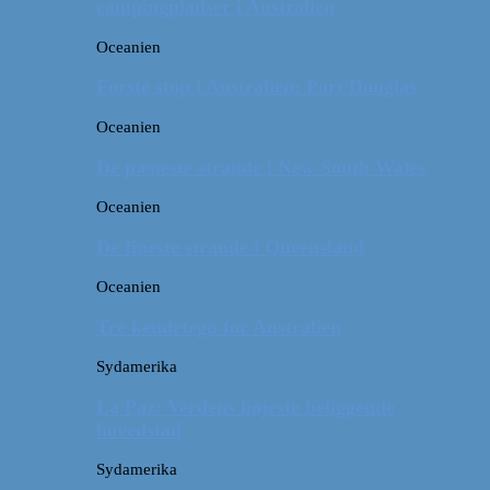
campingpladser i Australien
Oceanien
Første stop i Australien: Port Douglas
Oceanien
De pæneste strande i New South Wales
Oceanien
De fineste strande i Queensland
Oceanien
Tre kendetegn for Australien
Sydamerika
La Paz: Verdens højeste beliggende
hovedstad
Sydamerika