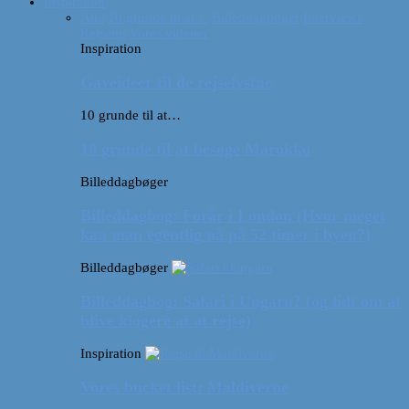
Inspiration
Alle
10 grunde til at…
Billeddagbøger
Interviews
Rejsetip
Vores videoer
Inspiration
Gaveideer til de rejselystne
10 grunde til at…
10 grunde til at besøge Marokko
Billeddagbøger
Billeddagbog: Forår i London (Hvor meget
kan man egentlig nå på 52 timer i byen?)
Billeddagbøger
Billeddagbog: Safari i Ungarn? (og lidt om at
blive klogere af at rejse)
Inspiration
Vores bucket list: Maldiverne