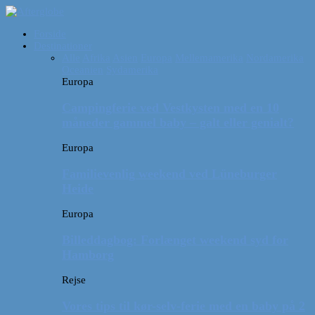
Forside
Destinationer
Alle
Afrika
Asien
Europa
Mellemamerika
Nordamerika
Oceanien
Sydamerika
Europa
Campingferie ved Vestkysten med en 10
måneder gammel baby – galt eller genialt?
Europa
Familievenlig weekend ved Lüneburger
Heide
Europa
Billeddagbog: Forlænget weekend syd for
Hamborg
Rejse
Vores tips til kør-selv-ferie med en baby på 2