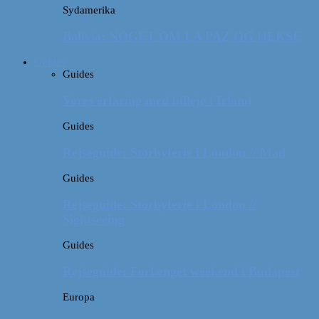
Sydamerika
Bolivia: NOGET OM LA PAZ OG HEKSE
Guides
Guides
Vores erfaring med billeje i Irland
Guides
Rejseguide: Storbyferie i London // Mad
Guides
Rejseguide: Storbyferie i London //
Sightseeing
Guides
Rejseguide: Forlænget weekend i Budapest
Europa