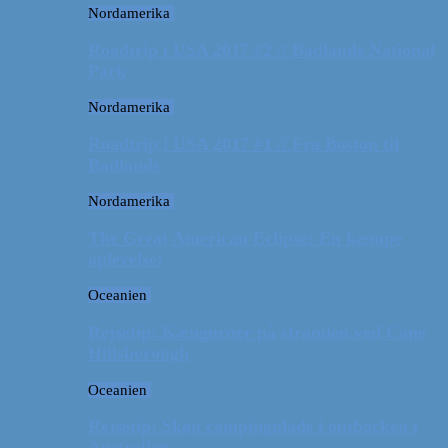
Nordamerika
Roadtrip i USA 2017 #2 // Badlands National
Park
Nordamerika
Roadtrip i USA 2017 #1 // Fra Boston til
Badlands
Nordamerika
The Great American Eclipse: En kæmpe
oplevelse!
Oceanien
Rejsetip: Kænguruer på stranden ved Cape
Hillsborough
Oceanien
Rejsetip: Skøn campingplads i outbacken i
Australien