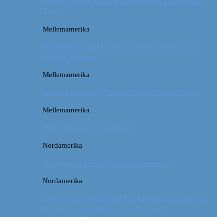
Østrig: Gode råd til vandreture i Alperne i
Tyrol
Mellemamerika
Billeddagbog: Dårligt vejr, dovne dyr og
dejlige minder
Mellemamerika
Memories from Puerto Viejo, Costa Rica
Mellemamerika
Puerto Viejo, Costa Rica
Nordamerika
Camping i USA // Campingudstyr
Nordamerika
Yellowstone National Park: En turistmagnet
eller en naturoplevelse udover det