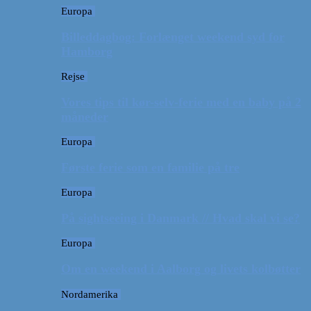
Europa
Billeddagbog: Forlænget weekend syd for
Hamborg
Rejse
Vores tips til kør-selv-ferie med en baby på 2
måneder
Europa
Første ferie som en familie på tre
Europa
På sightseeing i Danmark // Hvad skal vi se?
Europa
Om en weekend i Aalborg og livets kolbøtter
Nordamerika