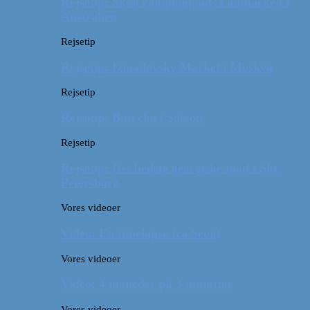
Rejsetip: Skøn campingplads i outbacken i
Australien
Rejsetip
Rejsetip: Izmailovsky Market i Moskva
Rejsetip
Rejsetip: Bún chả i Saigon
Rejsetip
Rejsetip: Det bedste georgiske mad i Skt.
Petersborg
Vores videoer
Video: En timelapse fra Seoul
Vores videoer
Video: 4 måneder på 3 minutter
Vores videoer