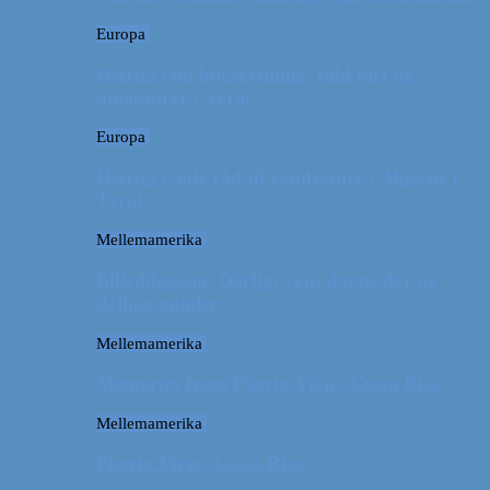
Europa
Østrig: Om bueskydning, fuld fart og
dinosaurer i Tyrol
Europa
Østrig: Gode råd til vandreture i Alperne i
Tyrol
Mellemamerika
Billeddagbog: Dårligt vejr, dovne dyr og
dejlige minder
Mellemamerika
Memories from Puerto Viejo, Costa Rica
Mellemamerika
Puerto Viejo, Costa Rica