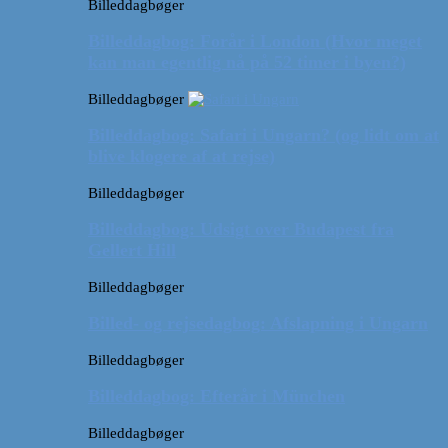
Billeddagbøger
Billeddagbog: Forår i London (Hvor meget
kan man egentlig nå på 52 timer i byen?)
Billeddagbøger
Billeddagbog: Safari i Ungarn? (og lidt om at
blive klogere af at rejse)
Billeddagbøger
Billeddagbog: Udsigt over Budapest fra
Gellert Hill
Billeddagbøger
Billed- og rejsedagbog: Afslapning i Ungarn
Billeddagbøger
Billeddagbog: Efterår i München
Billeddagbøger