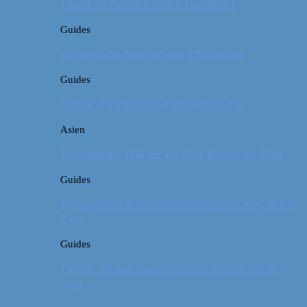
Guide: Julemarkeder i Hamborg
Guides
Rejseguide: Storbyferie i München
Guides
Guide: Få hjælp ved flyforsinkelse
Asien
Rejseguide: Hiking på Den Kinesiske Mur
Guides
Rejseguide: Vores anbefalinger til New York
City
Guides
Guide: Sådan finder du den bedste plads i
flyet