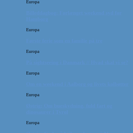
Europa
Billeddagbog: Forlænget weekend syd for
Hamborg
Europa
Første ferie som en familie på tre
Europa
På sightseeing i Danmark // Hvad skal vi se?
Europa
Om en weekend i Aalborg og livets kolbøtter
Europa
Østrig: Om bueskydning, fuld fart og
dinosaurer i Tyrol
Europa