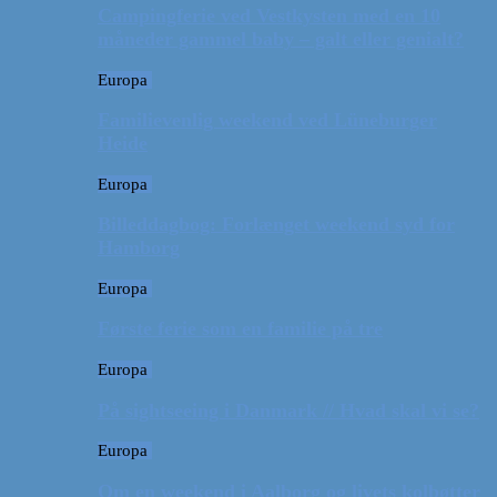
Campingferie ved Vestkysten med en 10
måneder gammel baby – galt eller genialt?
Europa
Familievenlig weekend ved Lüneburger
Heide
Europa
Billeddagbog: Forlænget weekend syd for
Hamborg
Europa
Første ferie som en familie på tre
Europa
På sightseeing i Danmark // Hvad skal vi se?
Europa
Om en weekend i Aalborg og livets kolbøtter