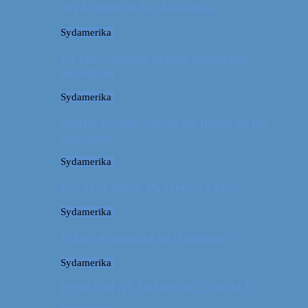
Tre kendetegn for Australien
Sydamerika
La Paz: Verdens højeste beliggende
hovedstad
Sydamerika
Machu Picchu: Om at stå tidligt op for
oplevelser
Sydamerika
For et år siden: På eventyr i Peru
Sydamerika
Video: 4 måneder på 3 minutter
Sydamerika
Peru: OM AT MØDE DE LOKALE