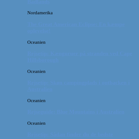
Badlands
Nordamerika
The Great American Eclipse: En kæmpe
oplevelse!
Oceanien
Rejsetip: Kænguruer på stranden ved Cape
Hillsborough
Oceanien
Rejsetip: Skøn campingplads i outbacken i
Australien
Oceanien
Rejseguide: Blue Mountains i Australien
Oceanien
Rejsetip: Sådan finder du de bedste