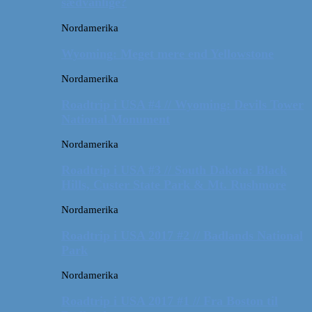
sædvanlige?
Nordamerika
Wyoming: Meget mere end Yellowstone
Nordamerika
Roadtrip i USA #4 // Wyoming: Devils Tower
National Monument
Nordamerika
Roadtrip i USA #3 // South Dakota: Black
Hills, Custer State Park & Mt. Rushmore
Nordamerika
Roadtrip i USA 2017 #2 // Badlands National
Park
Nordamerika
Roadtrip i USA 2017 #1 // Fra Boston til