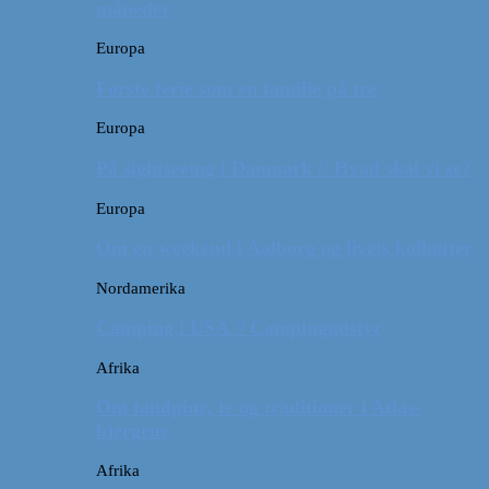
måneder
Europa
Første ferie som en familie på tre
Europa
På sightseeing i Danmark // Hvad skal vi se?
Europa
Om en weekend i Aalborg og livets kolbøtter
Nordamerika
Camping i USA // Campingudstyr
Afrika
Om tandpine, te og traditioner i Atlas-
bjergene
Afrika