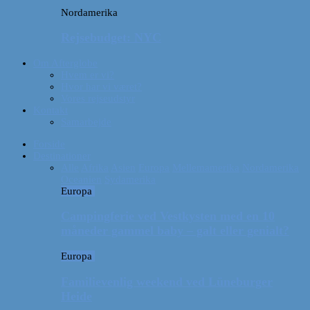
Nordamerika
Rejsebudget: NYC
Om Afterglobe
Hvem er vi?
Hvor har vi været?
Vores rejseudstyr
Kontakt
Samarbejde
Forside
Destinationer
Alle
Afrika
Asien
Europa
Mellemamerika
Nordamerika
Oceanien
Sydamerika
Europa
Campingferie ved Vestkysten med en 10
måneder gammel baby – galt eller genialt?
Europa
Familievenlig weekend ved Lüneburger
Heide