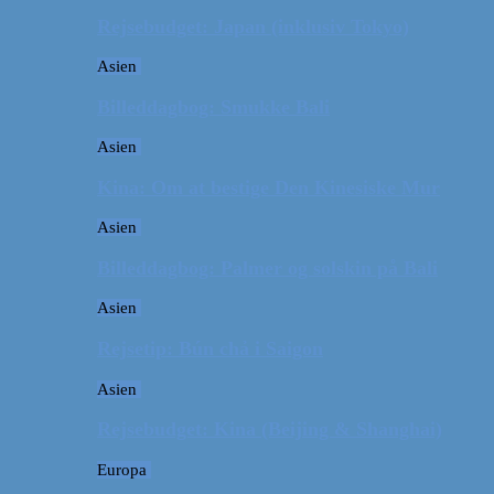
Rejsebudget: Japan (inklusiv Tokyo)
Asien
Billeddagbog: Smukke Bali
Asien
Kina: Om at bestige Den Kinesiske Mur
Asien
Billeddagbog: Palmer og solskin på Bali
Asien
Rejsetip: Bún chả i Saigon
Asien
Rejsebudget: Kina (Beijing & Shanghai)
Europa