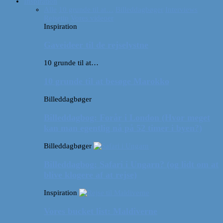
Inspiration
Alle
10 grunde til at…
Billeddagbøger
Interviews
Rejsetip
Vores videoer
Inspiration
Gaveideer til de rejselystne
10 grunde til at…
10 grunde til at besøge Marokko
Billeddagbøger
Billeddagbog: Forår i London (Hvor meget
kan man egentlig nå på 52 timer i byen?)
Billeddagbøger
Billeddagbog: Safari i Ungarn? (og lidt om at
blive klogere af at rejse)
Inspiration
Vores bucket list: Maldiverne