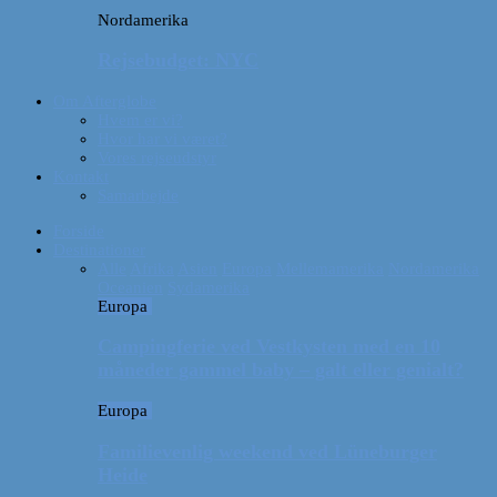
Nordamerika
Rejsebudget: NYC
Om Afterglobe
Hvem er vi?
Hvor har vi været?
Vores rejseudstyr
Kontakt
Samarbejde
Forside
Destinationer
Alle
Afrika
Asien
Europa
Mellemamerika
Nordamerika
Oceanien
Sydamerika
Europa
Campingferie ved Vestkysten med en 10
måneder gammel baby – galt eller genialt?
Europa
Familievenlig weekend ved Lüneburger
Heide