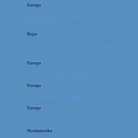
Europa
Billeddagbog: Forlænget weekend syd for
Hamborg
Rejse
Vores tips til kør-selv-ferie med en baby på 2
måneder
Europa
Første ferie som en familie på tre
Europa
På sightseeing i Danmark // Hvad skal vi se?
Europa
Om en weekend i Aalborg og livets kolbøtter
Nordamerika