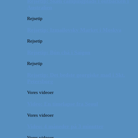
Rejsetip: Skøn campingplads i outbacken i
Australien
Rejsetip
Rejsetip: Izmailovsky Market i Moskva
Rejsetip
Rejsetip: Bún chả i Saigon
Rejsetip
Rejsetip: Det bedste georgiske mad i Skt.
Petersborg
Vores videoer
Video: En timelapse fra Seoul
Vores videoer
Video: 4 måneder på 3 minutter
Vores videoer