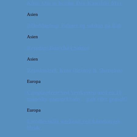
Kina: Om at bestige Den Kinesiske Mur
Asien
Billeddagbog: Palmer og solskin på Bali
Asien
Rejsetip: Bún chả i Saigon
Asien
Rejsebudget: Kina (Beijing & Shanghai)
Europa
Campingferie ved Vestkysten med en 10
måneder gammel baby – galt eller genialt?
Europa
Familievenlig weekend ved Lüneburger
Heide