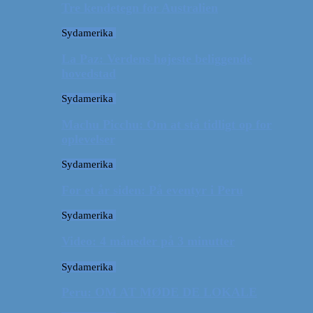
Tre kendetegn for Australien
Sydamerika
La Paz: Verdens højeste beliggende
hovedstad
Sydamerika
Machu Picchu: Om at stå tidligt op for
oplevelser
Sydamerika
For et år siden: På eventyr i Peru
Sydamerika
Video: 4 måneder på 3 minutter
Sydamerika
Peru: OM AT MØDE DE LOKALE