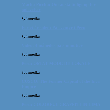
Machu Picchu: Om at stå tidligt op for
oplevelser
Sydamerika
For et år siden: På eventyr i Peru
Sydamerika
Video: 4 måneder på 3 minutter
Sydamerika
Peru: OM AT MØDE DE LOKALE
Sydamerika
CUSCO: The Former Capital of the Inca
Empire
Sydamerika
Peru: COLORFUL GRAFFITI IN LIMA