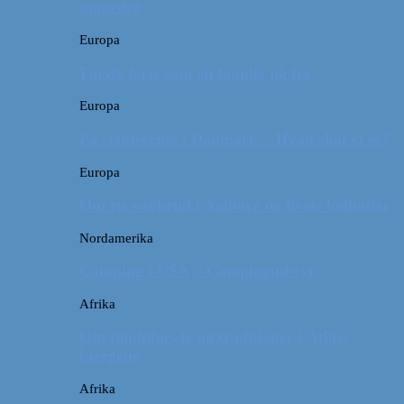
måneder
Europa
Første ferie som en familie på tre
Europa
På sightseeing i Danmark // Hvad skal vi se?
Europa
Om en weekend i Aalborg og livets kolbøtter
Nordamerika
Camping i USA // Campingudstyr
Afrika
Om tandpine, te og traditioner i Atlas-
bjergene
Afrika