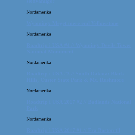
sædvanlige?
Nordamerika
Wyoming: Meget mere end Yellowstone
Nordamerika
Roadtrip i USA #4 // Wyoming: Devils Tower
National Monument
Nordamerika
Roadtrip i USA #3 // South Dakota: Black
Hills, Custer State Park & Mt. Rushmore
Nordamerika
Roadtrip i USA 2017 #2 // Badlands National
Park
Nordamerika
Roadtrip i USA 2017 #1 // Fra Boston til