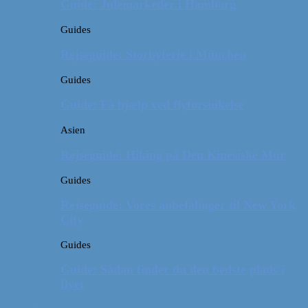
Guide: Julemarkeder i Hamborg
Guides
Rejseguide: Storbyferie i München
Guides
Guide: Få hjælp ved flyforsinkelse
Asien
Rejseguide: Hiking på Den Kinesiske Mur
Guides
Rejseguide: Vores anbefalinger til New York
City
Guides
Guide: Sådan finder du den bedste plads i
flyet