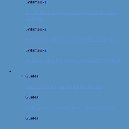
Sydamerika
CUSCO: The Former Capital of the Inca
Empire
Sydamerika
Peru: COLORFUL GRAFFITI IN LIMA
Sydamerika
Bolivia: NOGET OM LA PAZ OG HEKSE
Guides
Guides
Vores erfaring med billeje i Irland
Guides
Rejseguide: Storbyferie i London // Mad
Guides
Rejseguide: Storbyferie i London //