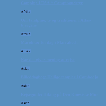
Camping i USA // Campingudstyr
Afrika
Om tandpine, te og traditioner i Atlas-
bjergene
Afrika
Marokko: En dag i Marrakech
Afrika
Når det giver mening at rejse
Asien
Billeddagbog: Hellige templer i Cambodja
Asien
Rejseguide: Hiking på Den Kinesiske Mur
Asien