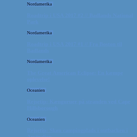
Nordamerika
Roadtrip i USA 2017 #2 // Badlands National
Park
Nordamerika
Roadtrip i USA 2017 #1 // Fra Boston til
Badlands
Nordamerika
The Great American Eclipse: En kæmpe
oplevelse!
Oceanien
Rejsetip: Kænguruer på stranden ved Cape
Hillsborough
Oceanien
Rejsetip: Skøn campingplads i outbacken i
Australien