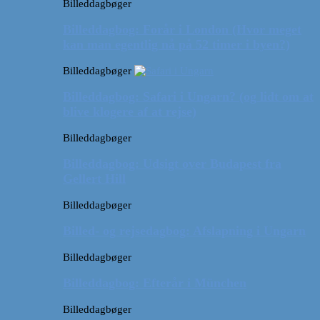
Billeddagbøger
Billeddagbog: Forår i London (Hvor meget
kan man egentlig nå på 52 timer i byen?)
Billeddagbøger
Billeddagbog: Safari i Ungarn? (og lidt om at
blive klogere af at rejse)
Billeddagbøger
Billeddagbog: Udsigt over Budapest fra
Gellert Hill
Billeddagbøger
Billed- og rejsedagbog: Afslapning i Ungarn
Billeddagbøger
Billeddagbog: Efterår i München
Billeddagbøger