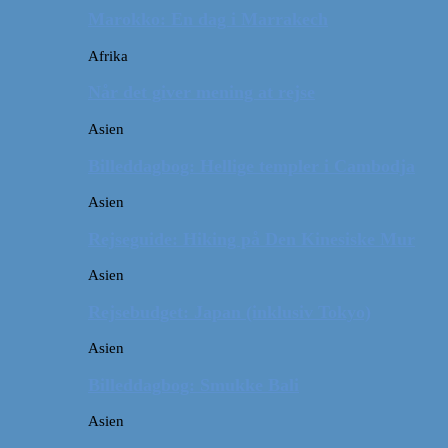
Marokko: En dag i Marrakech
Afrika
Når det giver mening at rejse
Asien
Billeddagbog: Hellige templer i Cambodja
Asien
Rejseguide: Hiking på Den Kinesiske Mur
Asien
Rejsebudget: Japan (inklusiv Tokyo)
Asien
Billeddagbog: Smukke Bali
Asien