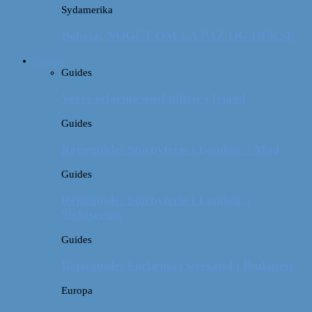
Sydamerika
Bolivia: NOGET OM LA PAZ OG HEKSE
Guides
Guides
Vores erfaring med billeje i Irland
Guides
Rejseguide: Storbyferie i London // Mad
Guides
Rejseguide: Storbyferie i London //
Sightseeing
Guides
Rejseguide: Forlænget weekend i Budapest
Europa