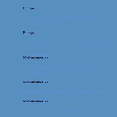
Europa
Østrig: Om bueskydning, fuld fart og
dinosaurer i Tyrol
Europa
Østrig: Gode råd til vandreture i Alperne i
Tyrol
Mellemamerika
Billeddagbog: Dårligt vejr, dovne dyr og
dejlige minder
Mellemamerika
Memories from Puerto Viejo, Costa Rica
Mellemamerika
Puerto Viejo, Costa Rica