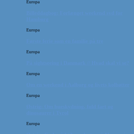
Europa
Billeddagbog: Forlænget weekend syd for
Hamborg
Europa
Første ferie som en familie på tre
Europa
På sightseeing i Danmark // Hvad skal vi se?
Europa
Om en weekend i Aalborg og livets kolbøtter
Europa
Østrig: Om bueskydning, fuld fart og
dinosaurer i Tyrol
Europa