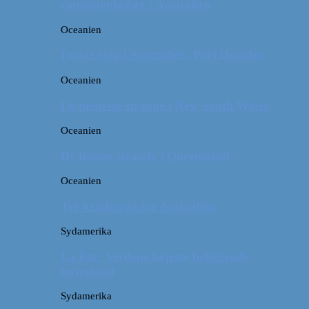
campingpladser i Australien
Oceanien
Første stop i Australien: Port Douglas
Oceanien
De pæneste strande i New South Wales
Oceanien
De fineste strande i Queensland
Oceanien
Tre kendetegn for Australien
Sydamerika
La Paz: Verdens højeste beliggende
hovedstad
Sydamerika