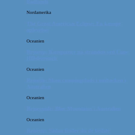
Badlands
Nordamerika
The Great American Eclipse: En kæmpe
oplevelse!
Oceanien
Rejsetip: Kænguruer på stranden ved Cape
Hillsborough
Oceanien
Rejsetip: Skøn campingplads i outbacken i
Australien
Oceanien
Rejseguide: Blue Mountains i Australien
Oceanien
Rejsetip: Sådan finder du de bedste