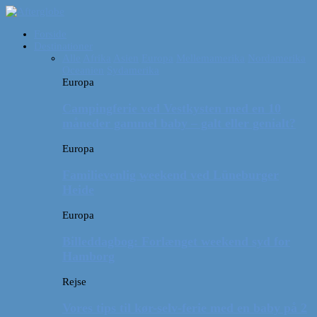
Forside
Destinationer
Alle
Afrika
Asien
Europa
Mellemamerika
Nordamerika
Oceanien
Sydamerika
Europa
Campingferie ved Vestkysten med en 10
måneder gammel baby – galt eller genialt?
Europa
Familievenlig weekend ved Lüneburger
Heide
Europa
Billeddagbog: Forlænget weekend syd for
Hamborg
Rejse
Vores tips til kør-selv-ferie med en baby på 2