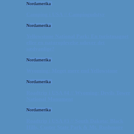
Nordamerika
Camping i USA // Campingudstyr
Nordamerika
Yellowstone National Park: En turistmagnet
eller en naturoplevelse udover det
sædvanlige?
Nordamerika
Wyoming: Meget mere end Yellowstone
Nordamerika
Roadtrip i USA #4 // Wyoming: Devils Tower
National Monument
Nordamerika
Roadtrip i USA #3 // South Dakota: Black
Hills, Custer State Park & Mt. Rushmore