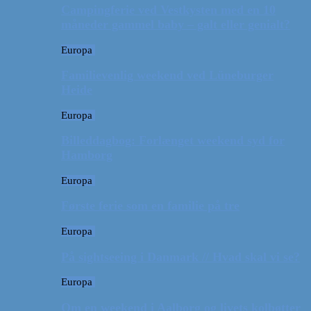
Campingferie ved Vestkysten med en 10
måneder gammel baby – galt eller genialt?
Europa
Familievenlig weekend ved Lüneburger
Heide
Europa
Billeddagbog: Forlænget weekend syd for
Hamborg
Europa
Første ferie som en familie på tre
Europa
På sightseeing i Danmark // Hvad skal vi se?
Europa
Om en weekend i Aalborg og livets kolbøtter