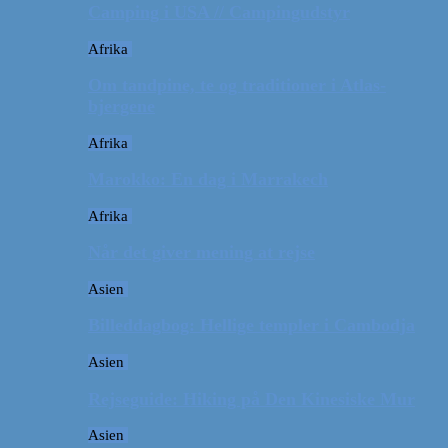
Camping i USA // Campingudstyr
Afrika
Om tandpine, te og traditioner i Atlas-
bjergene
Afrika
Marokko: En dag i Marrakech
Afrika
Når det giver mening at rejse
Asien
Billeddagbog: Hellige templer i Cambodja
Asien
Rejseguide: Hiking på Den Kinesiske Mur
Asien