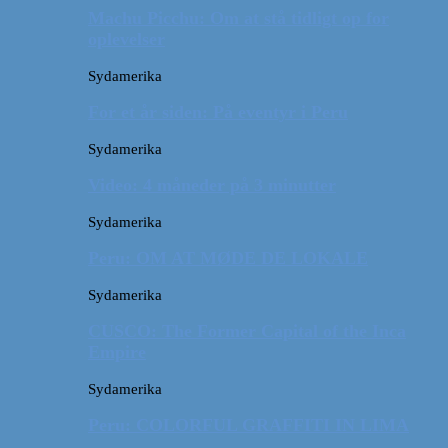
Machu Picchu: Om at stå tidligt op for
oplevelser
Sydamerika
For et år siden: På eventyr i Peru
Sydamerika
Video: 4 måneder på 3 minutter
Sydamerika
Peru: OM AT MØDE DE LOKALE
Sydamerika
CUSCO: The Former Capital of the Inca
Empire
Sydamerika
Peru: COLORFUL GRAFFITI IN LIMA