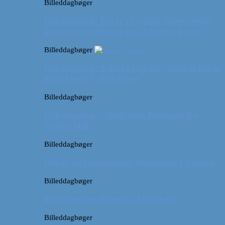
Billeddagbøger
Billeddagbog: Forår i London (Hvor meget
kan man egentlig nå på 52 timer i byen?)
Billeddagbøger
Billeddagbog: Safari i Ungarn? (og lidt om at
blive klogere af at rejse)
Billeddagbøger
Billeddagbog: Udsigt over Budapest fra
Gellert Hill
Billeddagbøger
Billed- og rejsedagbog: Afslapning i Ungarn
Billeddagbøger
Billeddagbog: Efterår i München
Billeddagbøger