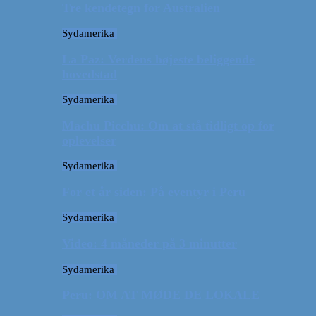
Tre kendetegn for Australien
Sydamerika
La Paz: Verdens højeste beliggende
hovedstad
Sydamerika
Machu Picchu: Om at stå tidligt op for
oplevelser
Sydamerika
For et år siden: På eventyr i Peru
Sydamerika
Video: 4 måneder på 3 minutter
Sydamerika
Peru: OM AT MØDE DE LOKALE