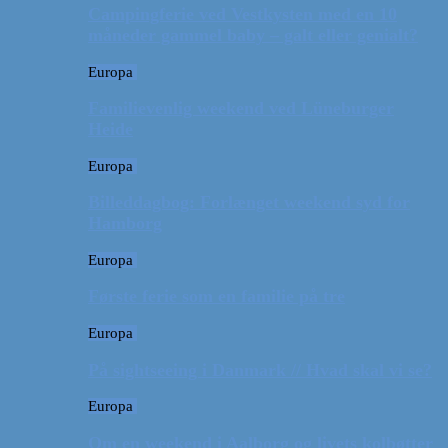
Campingferie ved Vestkysten med en 10
måneder gammel baby – galt eller genialt?
Europa
Familievenlig weekend ved Lüneburger
Heide
Europa
Billeddagbog: Forlænget weekend syd for
Hamborg
Europa
Første ferie som en familie på tre
Europa
På sightseeing i Danmark // Hvad skal vi se?
Europa
Om en weekend i Aalborg og livets kolbøtter