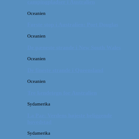
campingpladser i Australien
Oceanien
Første stop i Australien: Port Douglas
Oceanien
De pæneste strande i New South Wales
Oceanien
De fineste strande i Queensland
Oceanien
Tre kendetegn for Australien
Sydamerika
La Paz: Verdens højeste beliggende
hovedstad
Sydamerika