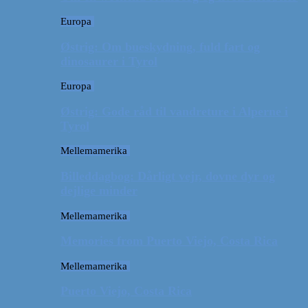
Europa
Østrig: Om bueskydning, fuld fart og
dinosaurer i Tyrol
Europa
Østrig: Gode råd til vandreture i Alperne i
Tyrol
Mellemamerika
Billeddagbog: Dårligt vejr, dovne dyr og
dejlige minder
Mellemamerika
Memories from Puerto Viejo, Costa Rica
Mellemamerika
Puerto Viejo, Costa Rica