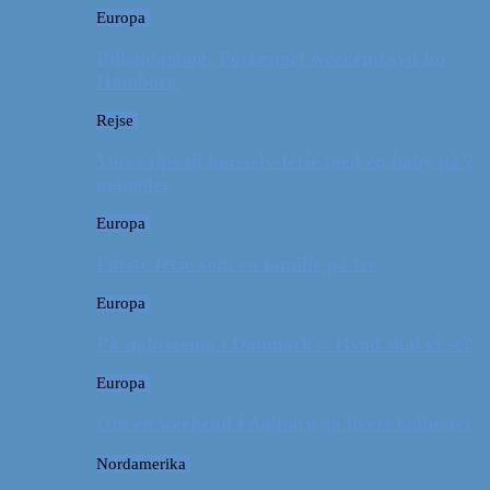
Europa
Billeddagbog: Forlænget weekend syd for
Hamborg
Rejse
Vores tips til kør-selv-ferie med en baby på 2
måneder
Europa
Første ferie som en familie på tre
Europa
På sightseeing i Danmark // Hvad skal vi se?
Europa
Om en weekend i Aalborg og livets kolbøtter
Nordamerika