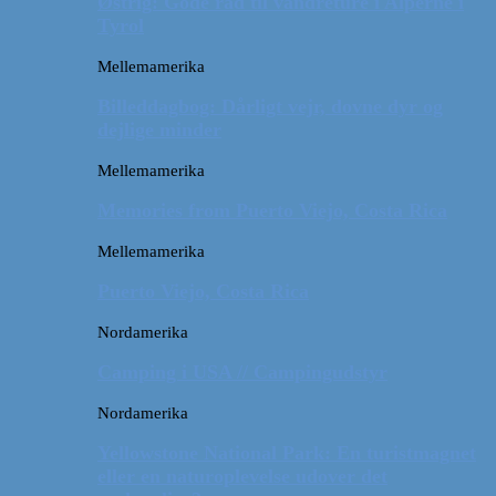
Østrig: Gode råd til vandreture i Alperne i
Tyrol
Mellemamerika
Billeddagbog: Dårligt vejr, dovne dyr og
dejlige minder
Mellemamerika
Memories from Puerto Viejo, Costa Rica
Mellemamerika
Puerto Viejo, Costa Rica
Nordamerika
Camping i USA // Campingudstyr
Nordamerika
Yellowstone National Park: En turistmagnet
eller en naturoplevelse udover det