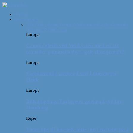
Forside
Destinationer
Alle
Afrika
Asien
Europa
Mellemamerika
Nordamerika
Oceanien
Sydamerika
Europa
Campingferie ved Vestkysten med en 10
måneder gammel baby – galt eller genialt?
Europa
Familievenlig weekend ved Lüneburger
Heide
Europa
Billeddagbog: Forlænget weekend syd for
Hamborg
Rejse
Vores tips til kør-selv-ferie med en baby på 2