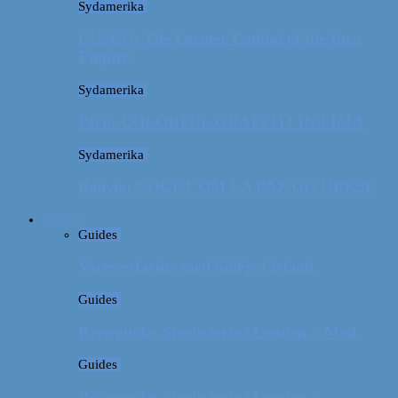
Sydamerika
CUSCO: The Former Capital of the Inca
Empire
Sydamerika
Peru: COLORFUL GRAFFITI IN LIMA
Sydamerika
Bolivia: NOGET OM LA PAZ OG HEKSE
Guides
Guides
Vores erfaring med billeje i Irland
Guides
Rejseguide: Storbyferie i London // Mad
Guides
Rejseguide: Storbyferie i London //