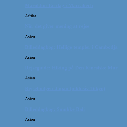
Marokko: En dag i Marrakech
Afrika
Når det giver mening at rejse
Asien
Billeddagbog: Hellige templer i Cambodja
Asien
Rejseguide: Hiking på Den Kinesiske Mur
Asien
Rejsebudget: Japan (inklusiv Tokyo)
Asien
Billeddagbog: Smukke Bali
Asien