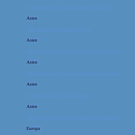
Rejsebudget: Japan (inklusiv Tokyo)
Asien
Billeddagbog: Smukke Bali
Asien
Kina: Om at bestige Den Kinesiske Mur
Asien
Billeddagbog: Palmer og solskin på Bali
Asien
Rejsetip: Bún chả i Saigon
Asien
Rejsebudget: Kina (Beijing & Shanghai)
Europa