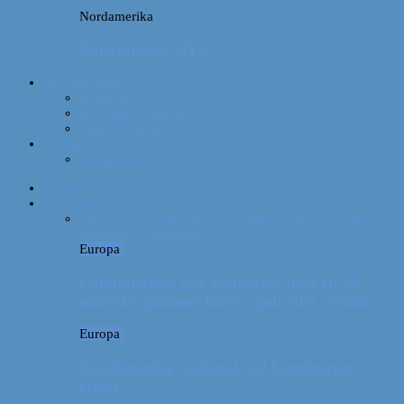
Nordamerika
Rejsebudget: NYC
Om Afterglobe
Hvem er vi?
Hvor har vi været?
Vores rejseudstyr
Kontakt
Samarbejde
Forside
Destinationer
Alle
Afrika
Asien
Europa
Mellemamerika
Nordamerika
Oceanien
Sydamerika
Europa
Campingferie ved Vestkysten med en 10
måneder gammel baby – galt eller genialt?
Europa
Familievenlig weekend ved Lüneburger
Heide