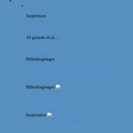
Inspiration
Alle
10 grunde til at…
Billeddagbøger
Interviews
Rejsetip
Vores videoer
Inspiration
Gaveideer til de rejselystne
10 grunde til at…
10 grunde til at besøge Marokko
Billeddagbøger
Billeddagbog: Forår i London (Hvor meget
kan man egentlig nå på 52 timer i byen?)
Billeddagbøger
Billeddagbog: Safari i Ungarn? (og lidt om at
blive klogere af at rejse)
Inspiration
Vores bucket list: Maldiverne