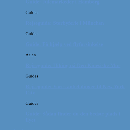
Guide: Julemarkeder i Hamborg
Guides
Rejseguide: Storbyferie i München
Guides
Guide: Få hjælp ved flyforsinkelse
Asien
Rejseguide: Hiking på Den Kinesiske Mur
Guides
Rejseguide: Vores anbefalinger til New York
City
Guides
Guide: Sådan finder du den bedste plads i
flyet