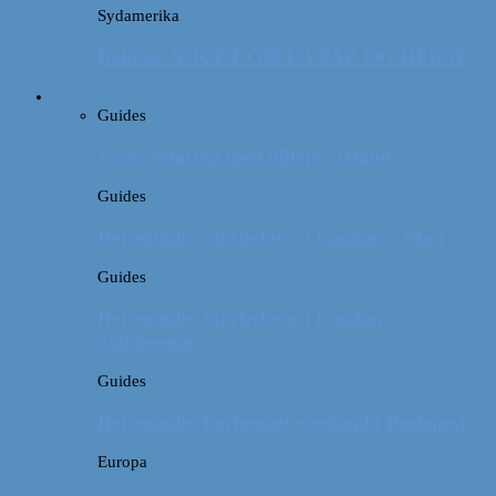
Sydamerika
Bolivia: NOGET OM LA PAZ OG HEKSE
Guides
Guides
Vores erfaring med billeje i Irland
Guides
Rejseguide: Storbyferie i London // Mad
Guides
Rejseguide: Storbyferie i London //
Sightseeing
Guides
Rejseguide: Forlænget weekend i Budapest
Europa