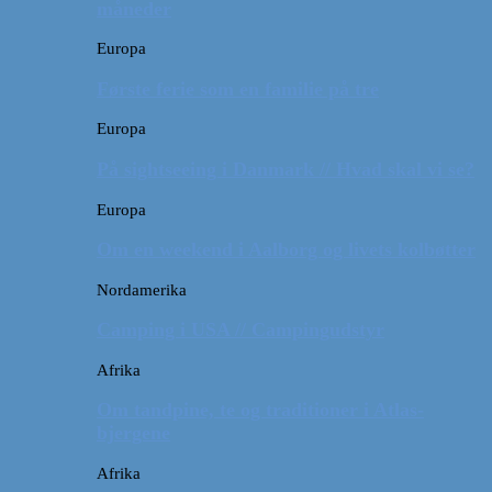
måneder
Europa
Første ferie som en familie på tre
Europa
På sightseeing i Danmark // Hvad skal vi se?
Europa
Om en weekend i Aalborg og livets kolbøtter
Nordamerika
Camping i USA // Campingudstyr
Afrika
Om tandpine, te og traditioner i Atlas-
bjergene
Afrika