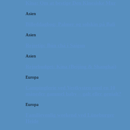
Kina: Om at bestige Den Kinesiske Mur
Asien
Billeddagbog: Palmer og solskin på Bali
Asien
Rejsetip: Bún chả i Saigon
Asien
Rejsebudget: Kina (Beijing & Shanghai)
Europa
Campingferie ved Vestkysten med en 10
måneder gammel baby – galt eller genialt?
Europa
Familievenlig weekend ved Lüneburger
Heide