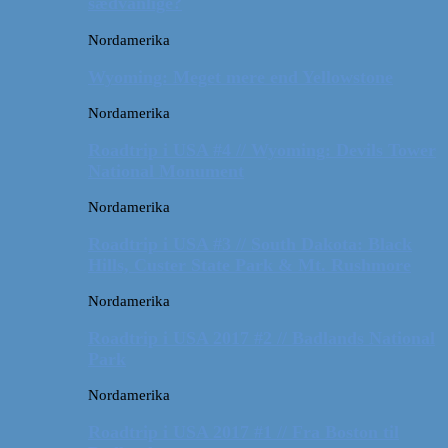
sædvanlige?
Nordamerika
Wyoming: Meget mere end Yellowstone
Nordamerika
Roadtrip i USA #4 // Wyoming: Devils Tower
National Monument
Nordamerika
Roadtrip i USA #3 // South Dakota: Black
Hills, Custer State Park & Mt. Rushmore
Nordamerika
Roadtrip i USA 2017 #2 // Badlands National
Park
Nordamerika
Roadtrip i USA 2017 #1 // Fra Boston til