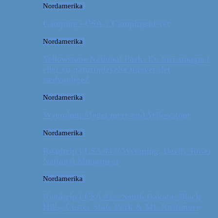
Nordamerika
Camping i USA // Campingudstyr
Nordamerika
Yellowstone National Park: En turistmagnet
eller en naturoplevelse udover det
sædvanlige?
Nordamerika
Wyoming: Meget mere end Yellowstone
Nordamerika
Roadtrip i USA #4 // Wyoming: Devils Tower
National Monument
Nordamerika
Roadtrip i USA #3 // South Dakota: Black
Hills, Custer State Park & Mt. Rushmore