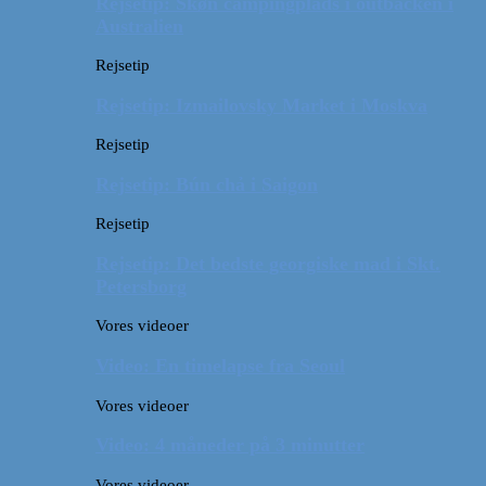
Rejsetip: Skøn campingplads i outbacken i
Australien
Rejsetip
Rejsetip: Izmailovsky Market i Moskva
Rejsetip
Rejsetip: Bún chả i Saigon
Rejsetip
Rejsetip: Det bedste georgiske mad i Skt.
Petersborg
Vores videoer
Video: En timelapse fra Seoul
Vores videoer
Video: 4 måneder på 3 minutter
Vores videoer