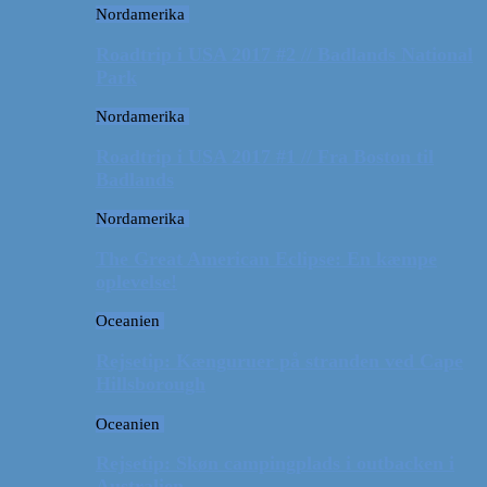
Nordamerika
Roadtrip i USA 2017 #2 // Badlands National
Park
Nordamerika
Roadtrip i USA 2017 #1 // Fra Boston til
Badlands
Nordamerika
The Great American Eclipse: En kæmpe
oplevelse!
Oceanien
Rejsetip: Kænguruer på stranden ved Cape
Hillsborough
Oceanien
Rejsetip: Skøn campingplads i outbacken i
Australien