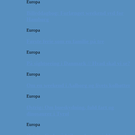
Europa
Billeddagbog: Forlænget weekend syd for
Hamborg
Europa
Første ferie som en familie på tre
Europa
På sightseeing i Danmark // Hvad skal vi se?
Europa
Om en weekend i Aalborg og livets kolbøtter
Europa
Østrig: Om bueskydning, fuld fart og
dinosaurer i Tyrol
Europa