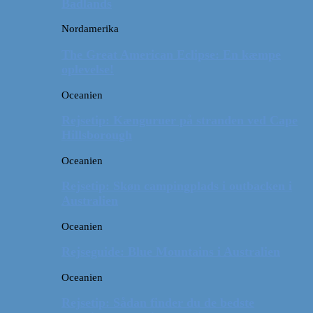
Badlands
Nordamerika
The Great American Eclipse: En kæmpe
oplevelse!
Oceanien
Rejsetip: Kænguruer på stranden ved Cape
Hillsborough
Oceanien
Rejsetip: Skøn campingplads i outbacken i
Australien
Oceanien
Rejseguide: Blue Mountains i Australien
Oceanien
Rejsetip: Sådan finder du de bedste