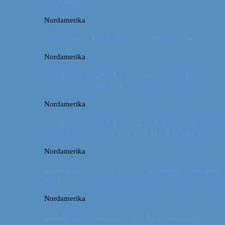
sædvanlige?
Nordamerika
Wyoming: Meget mere end Yellowstone
Nordamerika
Roadtrip i USA #4 // Wyoming: Devils Tower
National Monument
Nordamerika
Roadtrip i USA #3 // South Dakota: Black
Hills, Custer State Park & Mt. Rushmore
Nordamerika
Roadtrip i USA 2017 #2 // Badlands National
Park
Nordamerika
Roadtrip i USA 2017 #1 // Fra Boston til