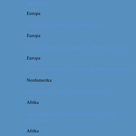
måneder
Europa
Første ferie som en familie på tre
Europa
På sightseeing i Danmark // Hvad skal vi se?
Europa
Om en weekend i Aalborg og livets kolbøtter
Nordamerika
Camping i USA // Campingudstyr
Afrika
Om tandpine, te og traditioner i Atlas-
bjergene
Afrika