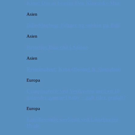
Kina: Om at bestige Den Kinesiske Mur
Asien
Billeddagbog: Palmer og solskin på Bali
Asien
Rejsetip: Bún chả i Saigon
Asien
Rejsebudget: Kina (Beijing & Shanghai)
Europa
Campingferie ved Vestkysten med en 10
måneder gammel baby – galt eller genialt?
Europa
Familievenlig weekend ved Lüneburger
Heide