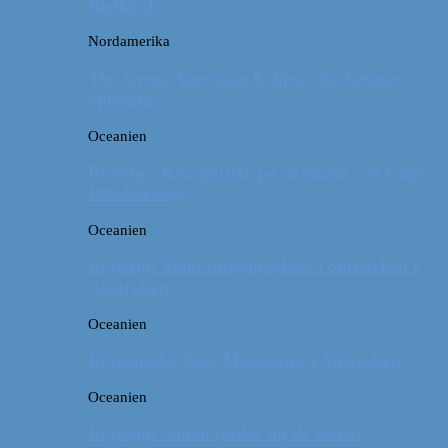
Badlands
Nordamerika
The Great American Eclipse: En kæmpe
oplevelse!
Oceanien
Rejsetip: Kænguruer på stranden ved Cape
Hillsborough
Oceanien
Rejsetip: Skøn campingplads i outbacken i
Australien
Oceanien
Rejseguide: Blue Mountains i Australien
Oceanien
Rejsetip: Sådan finder du de bedste