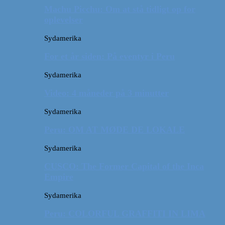
Machu Picchu: Om at stå tidligt op for
oplevelser
Sydamerika
For et år siden: På eventyr i Peru
Sydamerika
Video: 4 måneder på 3 minutter
Sydamerika
Peru: OM AT MØDE DE LOKALE
Sydamerika
CUSCO: The Former Capital of the Inca
Empire
Sydamerika
Peru: COLORFUL GRAFFITI IN LIMA