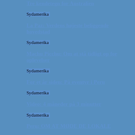
Tre kendetegn for Australien
Sydamerika
La Paz: Verdens højeste beliggende
hovedstad
Sydamerika
Machu Picchu: Om at stå tidligt op for
oplevelser
Sydamerika
For et år siden: På eventyr i Peru
Sydamerika
Video: 4 måneder på 3 minutter
Sydamerika
Peru: OM AT MØDE DE LOKALE