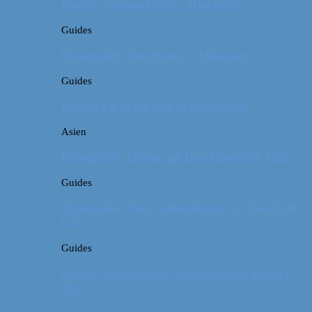
Guide: Julemarkeder i Hamborg
Guides
Rejseguide: Storbyferie i München
Guides
Guide: Få hjælp ved flyforsinkelse
Asien
Rejseguide: Hiking på Den Kinesiske Mur
Guides
Rejseguide: Vores anbefalinger til New York
City
Guides
Guide: Sådan finder du den bedste plads i
flyet