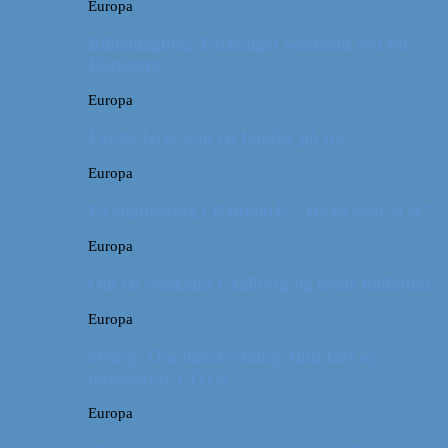
Europa
Billeddagbog: Forlænget weekend syd for
Hamborg
Europa
Første ferie som en familie på tre
Europa
På sightseeing i Danmark // Hvad skal vi se?
Europa
Om en weekend i Aalborg og livets kolbøtter
Europa
Østrig: Om bueskydning, fuld fart og
dinosaurer i Tyrol
Europa