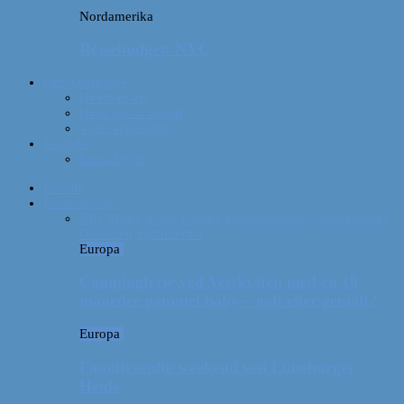
Nordamerika
Rejsebudget: NYC
Om Afterglobe
Hvem er vi?
Hvor har vi været?
Vores rejseudstyr
Kontakt
Samarbejde
Forside
Destinationer
Alle
Afrika
Asien
Europa
Mellemamerika
Nordamerika
Oceanien
Sydamerika
Europa
Campingferie ved Vestkysten med en 10
måneder gammel baby – galt eller genialt?
Europa
Familievenlig weekend ved Lüneburger
Heide