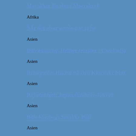
Marokko: En dag i Marrakech
Afrika
Når det giver mening at rejse
Asien
Billeddagbog: Hellige templer i Cambodja
Asien
Rejseguide: Hiking på Den Kinesiske Mur
Asien
Rejsebudget: Japan (inklusiv Tokyo)
Asien
Billeddagbog: Smukke Bali
Asien