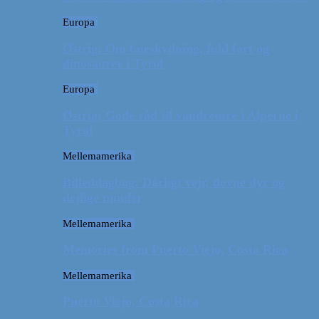
Europa
Østrig: Om bueskydning, fuld fart og
dinosaurer i Tyrol
Europa
Østrig: Gode råd til vandreture i Alperne i
Tyrol
Mellemamerika
Billeddagbog: Dårligt vejr, dovne dyr og
dejlige minder
Mellemamerika
Memories from Puerto Viejo, Costa Rica
Mellemamerika
Puerto Viejo, Costa Rica