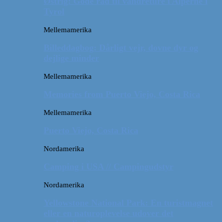
Østrig: Gode råd til vandreture i Alperne i
Tyrol
Mellemamerika
Billeddagbog: Dårligt vejr, dovne dyr og
dejlige minder
Mellemamerika
Memories from Puerto Viejo, Costa Rica
Mellemamerika
Puerto Viejo, Costa Rica
Nordamerika
Camping i USA // Campingudstyr
Nordamerika
Yellowstone National Park: En turistmagnet
eller en naturoplevelse udover det