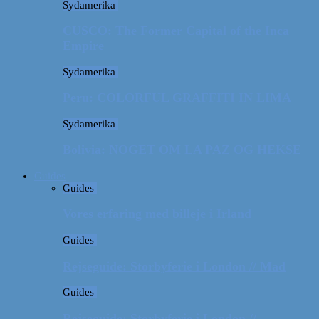
Sydamerika
CUSCO: The Former Capital of the Inca
Empire
Sydamerika
Peru: COLORFUL GRAFFITI IN LIMA
Sydamerika
Bolivia: NOGET OM LA PAZ OG HEKSE
Guides
Guides
Vores erfaring med billeje i Irland
Guides
Rejseguide: Storbyferie i London // Mad
Guides
Rejseguide: Storbyferie i London //