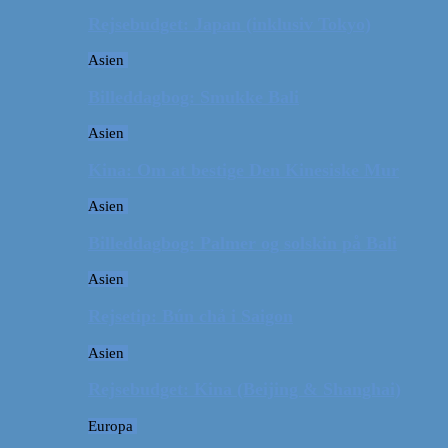
Rejsebudget: Japan (inklusiv Tokyo)
Asien
Billeddagbog: Smukke Bali
Asien
Kina: Om at bestige Den Kinesiske Mur
Asien
Billeddagbog: Palmer og solskin på Bali
Asien
Rejsetip: Bún chả i Saigon
Asien
Rejsebudget: Kina (Beijing & Shanghai)
Europa