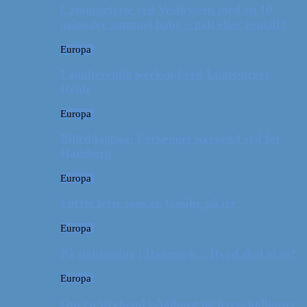
Campingferie ved Vestkysten med en 10
måneder gammel baby – galt eller genialt?
Europa
Familievenlig weekend ved Lüneburger
Heide
Europa
Billeddagbog: Forlænget weekend syd for
Hamborg
Europa
Første ferie som en familie på tre
Europa
På sightseeing i Danmark // Hvad skal vi se?
Europa
Om en weekend i Aalborg og livets kolbøtter