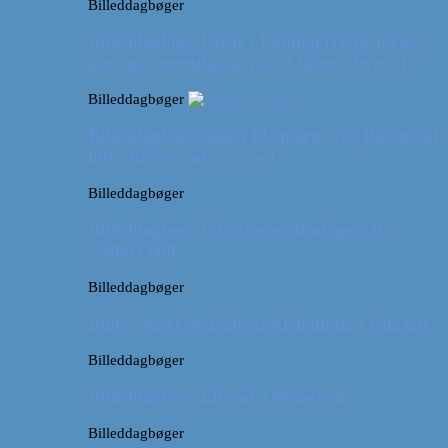
Billeddagbøger
Billeddagbog: Forår i London (Hvor meget
kan man egentlig nå på 52 timer i byen?)
Billeddagbøger
Billeddagbog: Safari i Ungarn? (og lidt om at
blive klogere af at rejse)
Billeddagbøger
Billeddagbog: Udsigt over Budapest fra
Gellert Hill
Billeddagbøger
Billed- og rejsedagbog: Afslapning i Ungarn
Billeddagbøger
Billeddagbog: Efterår i München
Billeddagbøger