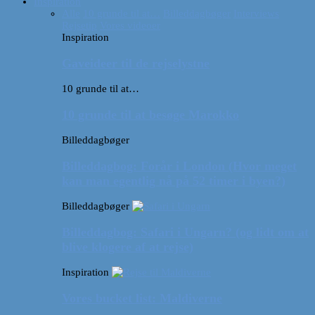
Inspiration
Alle
10 grunde til at…
Billeddagbøger
Interviews
Rejsetip
Vores videoer
Inspiration
Gaveideer til de rejselystne
10 grunde til at…
10 grunde til at besøge Marokko
Billeddagbøger
Billeddagbog: Forår i London (Hvor meget
kan man egentlig nå på 52 timer i byen?)
Billeddagbøger
Billeddagbog: Safari i Ungarn? (og lidt om at
blive klogere af at rejse)
Inspiration
Vores bucket list: Maldiverne