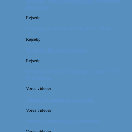
Rejsetip: Skøn campingplads i outbacken i
Australien
Rejsetip
Rejsetip: Izmailovsky Market i Moskva
Rejsetip
Rejsetip: Bún chả i Saigon
Rejsetip
Rejsetip: Det bedste georgiske mad i Skt.
Petersborg
Vores videoer
Video: En timelapse fra Seoul
Vores videoer
Video: 4 måneder på 3 minutter
Vores videoer