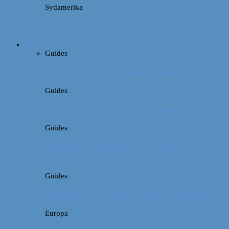
Sydamerika
Bolivia: NOGET OM LA PAZ OG HEKSE
Guides
Guides
Vores erfaring med billeje i Irland
Guides
Rejseguide: Storbyferie i London // Mad
Guides
Rejseguide: Storbyferie i London //
Sightseeing
Guides
Rejseguide: Forlænget weekend i Budapest
Europa