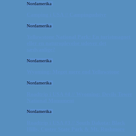
Nordamerika
Camping i USA // Campingudstyr
Nordamerika
Yellowstone National Park: En turistmagnet
eller en naturoplevelse udover det
sædvanlige?
Nordamerika
Wyoming: Meget mere end Yellowstone
Nordamerika
Roadtrip i USA #4 // Wyoming: Devils Tower
National Monument
Nordamerika
Roadtrip i USA #3 // South Dakota: Black
Hills, Custer State Park & Mt. Rushmore