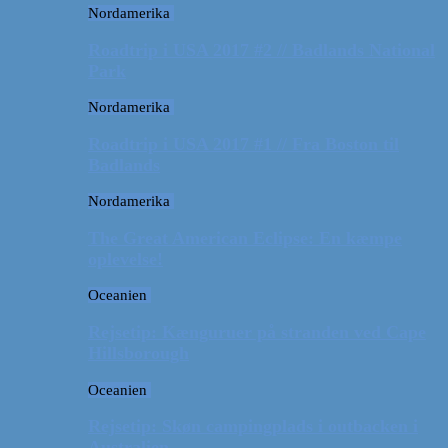
Nordamerika
Roadtrip i USA 2017 #2 // Badlands National
Park
Nordamerika
Roadtrip i USA 2017 #1 // Fra Boston til
Badlands
Nordamerika
The Great American Eclipse: En kæmpe
oplevelse!
Oceanien
Rejsetip: Kænguruer på stranden ved Cape
Hillsborough
Oceanien
Rejsetip: Skøn campingplads i outbacken i
Australien