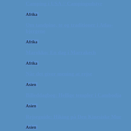
Camping i USA // Campingudstyr
Afrika
Om tandpine, te og traditioner i Atlas-
bjergene
Afrika
Marokko: En dag i Marrakech
Afrika
Når det giver mening at rejse
Asien
Billeddagbog: Hellige templer i Cambodja
Asien
Rejseguide: Hiking på Den Kinesiske Mur
Asien