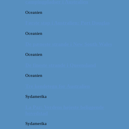
campingpladser i Australien
Oceanien
Første stop i Australien: Port Douglas
Oceanien
De pæneste strande i New South Wales
Oceanien
De fineste strande i Queensland
Oceanien
Tre kendetegn for Australien
Sydamerika
La Paz: Verdens højeste beliggende
hovedstad
Sydamerika