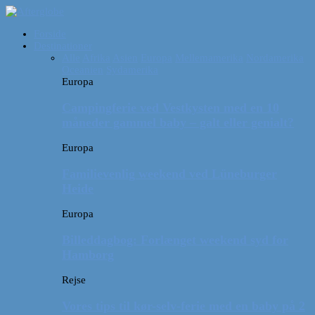
Forside
Destinationer
Alle
Afrika
Asien
Europa
Mellemamerika
Nordamerika
Oceanien
Sydamerika
Europa
Campingferie ved Vestkysten med en 10
måneder gammel baby – galt eller genialt?
Europa
Familievenlig weekend ved Lüneburger
Heide
Europa
Billeddagbog: Forlænget weekend syd for
Hamborg
Rejse
Vores tips til kør-selv-ferie med en baby på 2