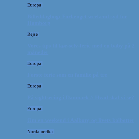
Europa
Billeddagbog: Forlænget weekend syd for
Hamborg
Rejse
Vores tips til kør-selv-ferie med en baby på 2
måneder
Europa
Første ferie som en familie på tre
Europa
På sightseeing i Danmark // Hvad skal vi se?
Europa
Om en weekend i Aalborg og livets kolbøtter
Nordamerika