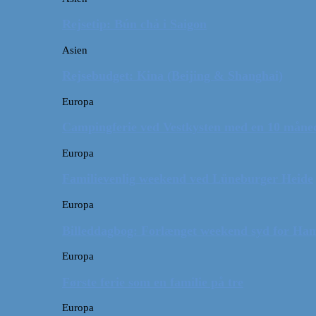
Rejsetip: Bún chả i Saigon
Asien
Rejsebudget: Kina (Beijing & Shanghai)
Europa
Campingferie ved Vestkysten med en 10 månede
Europa
Familievenlig weekend ved Lüneburger Heide
Europa
Billeddagbog: Forlænget weekend syd for Ha
Europa
Første ferie som en familie på tre
Europa