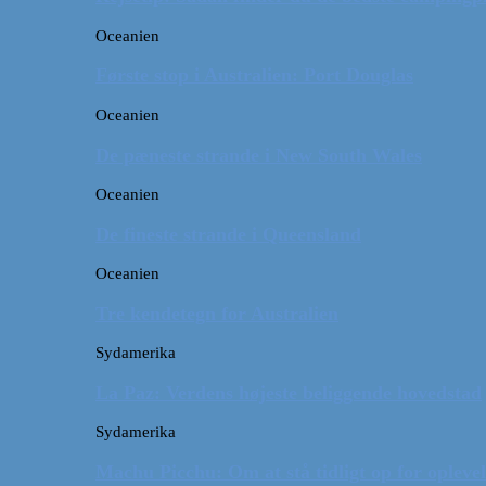
Oceanien
Første stop i Australien: Port Douglas
Oceanien
De pæneste strande i New South Wales
Oceanien
De fineste strande i Queensland
Oceanien
Tre kendetegn for Australien
Sydamerika
La Paz: Verdens højeste beliggende hovedstad
Sydamerika
Machu Picchu: Om at stå tidligt op for oplevel