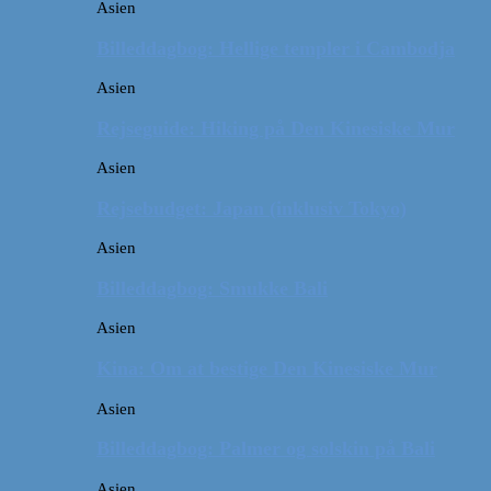
Asien
Billeddagbog: Hellige templer i Cambodja
Asien
Rejseguide: Hiking på Den Kinesiske Mur
Asien
Rejsebudget: Japan (inklusiv Tokyo)
Asien
Billeddagbog: Smukke Bali
Asien
Kina: Om at bestige Den Kinesiske Mur
Asien
Billeddagbog: Palmer og solskin på Bali
Asien