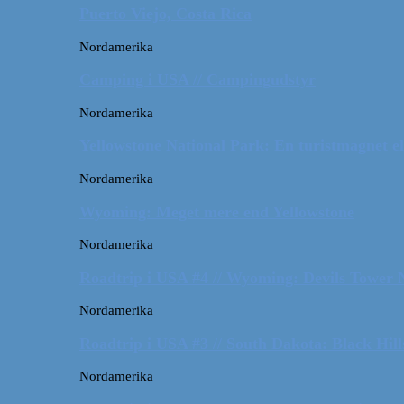
Puerto Viejo, Costa Rica
Nordamerika
Camping i USA // Campingudstyr
Nordamerika
Yellowstone National Park: En turistmagnet el
Nordamerika
Wyoming: Meget mere end Yellowstone
Nordamerika
Roadtrip i USA #4 // Wyoming: Devils Tower
Nordamerika
Roadtrip i USA #3 // South Dakota: Black Hil
Nordamerika