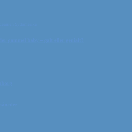
ceanien
Sydamerika
r gammel baby – galt eller genialt?
mborg
 måneder