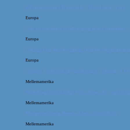
På sightseeing i Danmark // Hvad skal vi se?
Europa
Om en weekend i Aalborg og livets kolbøtter
Europa
Østrig: Om bueskydning, fuld fart og dinosaur
Europa
Østrig: Gode råd til vandreture i Alperne i Ty
Mellemamerika
Billeddagbog: Dårligt vejr, dovne dyr og dejli
Mellemamerika
Memories from Puerto Viejo, Costa Rica
Mellemamerika