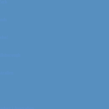
Park
ands
else!
illsborough
tralien
adser i Australien