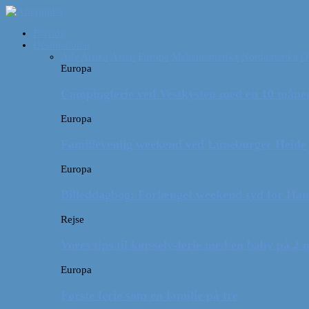
Forside
Destinationer
Alle
Afrika
Asien
Europa
Mellemamerika
Nordamerika
O
Europa
Campingferie ved Vestkysten med en 10 månede
Europa
Familievenlig weekend ved Lüneburger Heide
Europa
Billeddagbog: Forlænget weekend syd for Ha
Rejse
Vores tips til kør-selv-ferie med en baby på 2
Europa
Første ferie som en familie på tre