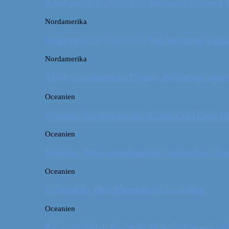
Roadtrip i USA 2017 #2 // Badlands National 
Nordamerika
Roadtrip i USA 2017 #1 // Fra Boston til Badl
Nordamerika
The Great American Eclipse: En kæmpe oplev
Oceanien
Rejsetip: Kænguruer på stranden ved Cape H
Oceanien
Rejsetip: Skøn campingplads i outbacken i Aus
Oceanien
Rejseguide: Blue Mountains i Australien
Oceanien
Rejsetip: Sådan finder du de bedste campingpl