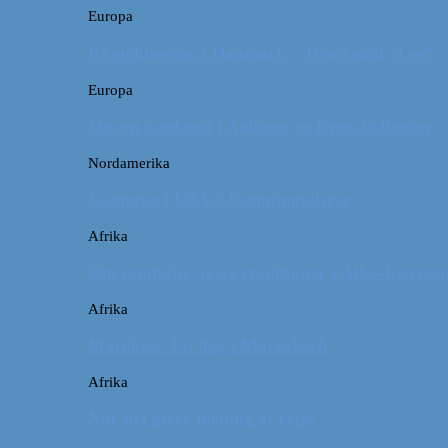
Europa
På sightseeing i Danmark // Hvad skal vi se?
Europa
Om en weekend i Aalborg og livets kolbøtter
Nordamerika
Camping i USA // Campingudstyr
Afrika
Om tandpine, te og traditioner i Atlas-bjergen
Afrika
Marokko: En dag i Marrakech
Afrika
Når det giver mening at rejse