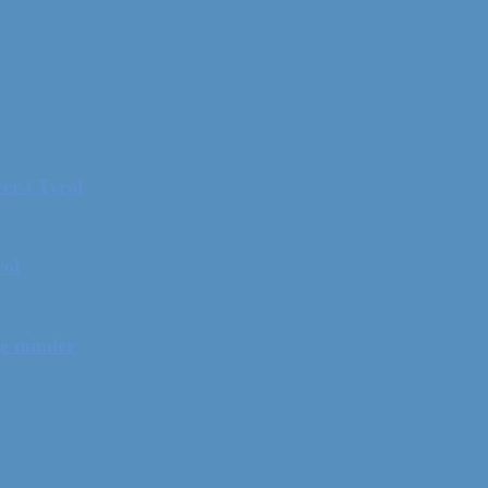
er i Tyrol
rol
ge minder