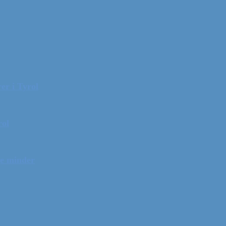
er i Tyrol
rol
ge minder