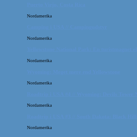
Puerto Viejo, Costa Rica
Nordamerika
Camping i USA // Campingudstyr
Nordamerika
Yellowstone National Park: En turistmagnet el
Nordamerika
Wyoming: Meget mere end Yellowstone
Nordamerika
Roadtrip i USA #4 // Wyoming: Devils Tower
Nordamerika
Roadtrip i USA #3 // South Dakota: Black Hil
Nordamerika