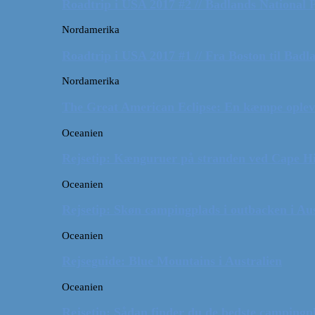
Roadtrip i USA 2017 #2 // Badlands National 
Nordamerika
Roadtrip i USA 2017 #1 // Fra Boston til Badl
Nordamerika
The Great American Eclipse: En kæmpe oplev
Oceanien
Rejsetip: Kænguruer på stranden ved Cape H
Oceanien
Rejsetip: Skøn campingplads i outbacken i Aus
Oceanien
Rejseguide: Blue Mountains i Australien
Oceanien
Rejsetip: Sådan finder du de bedste campingpl