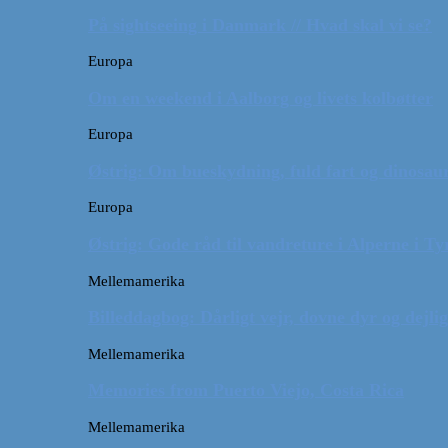
På sightseeing i Danmark // Hvad skal vi se?
Europa
Om en weekend i Aalborg og livets kolbøtter
Europa
Østrig: Om bueskydning, fuld fart og dinosaur
Europa
Østrig: Gode råd til vandreture i Alperne i Ty
Mellemamerika
Billeddagbog: Dårligt vejr, dovne dyr og dejli
Mellemamerika
Memories from Puerto Viejo, Costa Rica
Mellemamerika