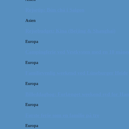
Rejsetip: Bún chả i Saigon
Asien
Rejsebudget: Kina (Beijing & Shanghai)
Europa
Campingferie ved Vestkysten med en 10 månede
Europa
Familievenlig weekend ved Lüneburger Heide
Europa
Billeddagbog: Forlænget weekend syd for Ha
Europa
Første ferie som en familie på tre
Europa