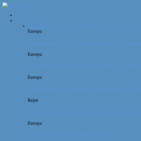
Forside
Destinationer
Alle
Afrika
Asien
Europa
Mellemamerika
Nordamerika
O
Europa
Campingferie ved Vestkysten med en 10 månede
Europa
Familievenlig weekend ved Lüneburger Heide
Europa
Billeddagbog: Forlænget weekend syd for Ha
Rejse
Vores tips til kør-selv-ferie med en baby på 2
Europa
Første ferie som en familie på tre