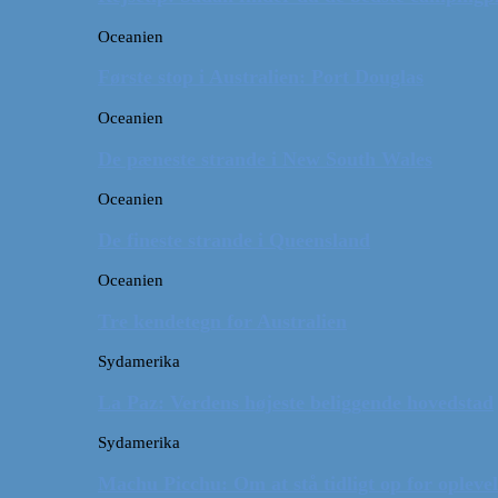
Oceanien
Første stop i Australien: Port Douglas
Oceanien
De pæneste strande i New South Wales
Oceanien
De fineste strande i Queensland
Oceanien
Tre kendetegn for Australien
Sydamerika
La Paz: Verdens højeste beliggende hovedstad
Sydamerika
Machu Picchu: Om at stå tidligt op for oplevel