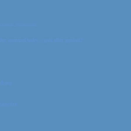
ceanien
Sydamerika
r gammel baby – galt eller genialt?
mborg
 måneder