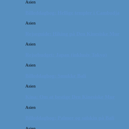
Asien
Billeddagbog: Hellige templer i Cambodja
Asien
Rejseguide: Hiking på Den Kinesiske Mur
Asien
Rejsebudget: Japan (inklusiv Tokyo)
Asien
Billeddagbog: Smukke Bali
Asien
Kina: Om at bestige Den Kinesiske Mur
Asien
Billeddagbog: Palmer og solskin på Bali
Asien