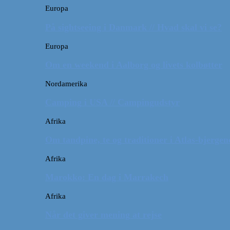
Europa
På sightseeing i Danmark // Hvad skal vi se?
Europa
Om en weekend i Aalborg og livets kolbøtter
Nordamerika
Camping i USA // Campingudstyr
Afrika
Om tandpine, te og traditioner i Atlas-bjergen
Afrika
Marokko: En dag i Marrakech
Afrika
Når det giver mening at rejse