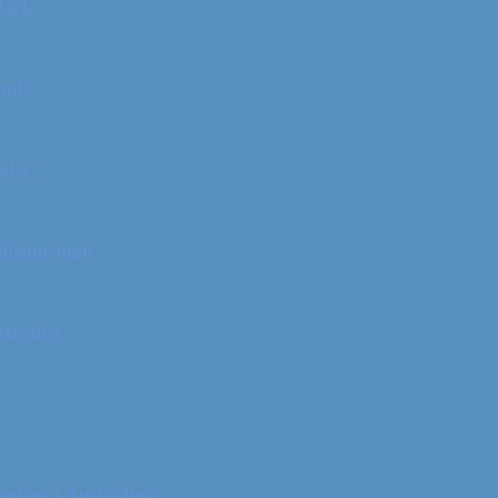
Park
ands
else!
illsborough
tralien
adser i Australien