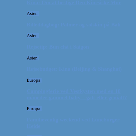
Kina: Om at bestige Den Kinesiske Mur
Asien
Billeddagbog: Palmer og solskin på Bali
Asien
Rejsetip: Bún chả i Saigon
Asien
Rejsebudget: Kina (Beijing & Shanghai)
Europa
Campingferie ved Vestkysten med en 10
måneder gammel baby – galt eller genialt?
Europa
Familievenlig weekend ved Lüneburger
Heide