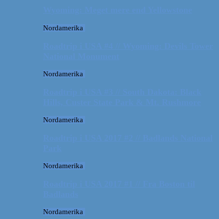
Wyoming: Meget mere end Yellowstone
Nordamerika
Roadtrip i USA #4 // Wyoming: Devils Tower
National Monument
Nordamerika
Roadtrip i USA #3 // South Dakota: Black
Hills, Custer State Park & Mt. Rushmore
Nordamerika
Roadtrip i USA 2017 #2 // Badlands National
Park
Nordamerika
Roadtrip i USA 2017 #1 // Fra Boston til
Badlands
Nordamerika