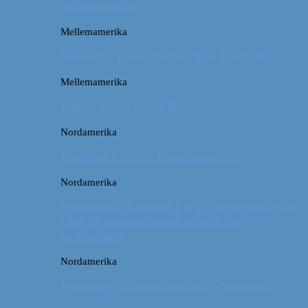
dejlige minder
Mellemamerika
Memories from Puerto Viejo, Costa Rica
Mellemamerika
Puerto Viejo, Costa Rica
Nordamerika
Camping i USA // Campingudstyr
Nordamerika
Yellowstone National Park: En turistmagnet
eller en naturoplevelse udover det
sædvanlige?
Nordamerika
Wyoming: Meget mere end Yellowstone