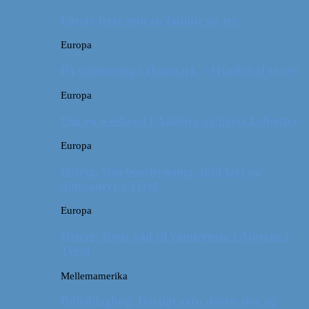
Første ferie som en familie på tre
Europa
På sightseeing i Danmark // Hvad skal vi se?
Europa
Om en weekend i Aalborg og livets kolbøtter
Europa
Østrig: Om bueskydning, fuld fart og
dinosaurer i Tyrol
Europa
Østrig: Gode råd til vandreture i Alperne i
Tyrol
Mellemamerika
Billeddagbog: Dårligt vejr, dovne dyr og