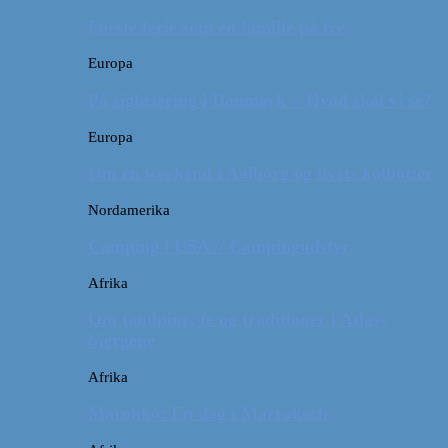
Første ferie som en familie på tre
Europa
På sightseeing i Danmark // Hvad skal vi se?
Europa
Om en weekend i Aalborg og livets kolbøtter
Nordamerika
Camping i USA // Campingudstyr
Afrika
Om tandpine, te og traditioner i Atlas-
bjergene
Afrika
Marokko: En dag i Marrakech