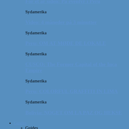
For et år siden: På eventyr i Peru
Sydamerika
Video: 4 måneder på 3 minutter
Sydamerika
Peru: OM AT MØDE DE LOKALE
Sydamerika
CUSCO: The Former Capital of the Inca
Empire
Sydamerika
Peru: COLORFUL GRAFFITI IN LIMA
Sydamerika
Bolivia: NOGET OM LA PAZ OG HEKSE
Guides
Guides