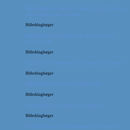
Billeddagbog: Safari i Ungarn? (og lidt om at
blive klogere af at rejse)
Billeddagbøger
Billeddagbog: Udsigt over Budapest fra
Gellert Hill
Billeddagbøger
Billed- og rejsedagbog: Afslapning i Ungarn
Billeddagbøger
Billeddagbog: Efterår i München
Billeddagbøger
Billeddagbog: Sommer i Budapest
Billeddagbøger
Billeddagbog: Luftballontur over Ungarn