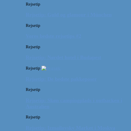
Rejsetip
Rejsetip: Guld og glamour i München
Rejsetip
Vores bedste rejsetips #2
Rejsetip
Rejsetip: Nørdet hotel i Budapest
Rejsetip
Rejsetip: De bedste pakkeposer
Rejsetip
Rejsetip: Skøn campingplads i outbacken i
Australien
Rejsetip
Rejsetip: Izmailovsky Market i Moskva