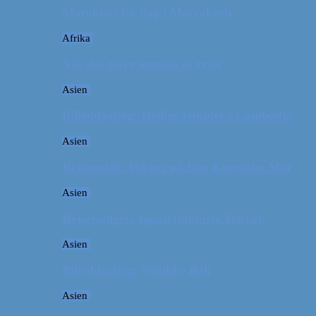
Marokko: En dag i Marrakech
Afrika
Når det giver mening at rejse
Asien
Billeddagbog: Hellige templer i Cambodja
Asien
Rejseguide: Hiking på Den Kinesiske Mur
Asien
Rejsebudget: Japan (inklusiv Tokyo)
Asien
Billeddagbog: Smukke Bali
Asien