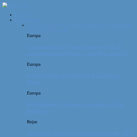
Forside
Destinationer
Alle
Afrika
Asien
Europa
Mellemamerika
Nordamerika
Oceanien
Sydamerika
Europa
Campingferie ved Vestkysten med en 10
måneder gammel baby – galt eller genialt?
Europa
Familievenlig weekend ved Lüneburger
Heide
Europa
Billeddagbog: Forlænget weekend syd for
Hamborg
Rejse
Vores tips til kør-selv-ferie med en baby på 2