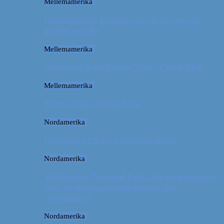
Mellemamerika
Billeddagbog: Dårligt vejr, dovne dyr og
dejlige minder
Mellemamerika
Memories from Puerto Viejo, Costa Rica
Mellemamerika
Puerto Viejo, Costa Rica
Nordamerika
Camping i USA // Campingudstyr
Nordamerika
Yellowstone National Park: En turistmagnet
eller en naturoplevelse udover det
sædvanlige?
Nordamerika