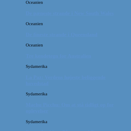
Oceanien
De pæneste strande i New South Wales
Oceanien
De fineste strande i Queensland
Oceanien
Tre kendetegn for Australien
Sydamerika
La Paz: Verdens højeste beliggende
hovedstad
Sydamerika
Machu Picchu: Om at stå tidligt op for
oplevelser
Sydamerika