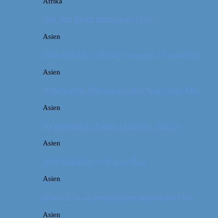
Afrika
Når det giver mening at rejse
Asien
Billeddagbog: Hellige templer i Cambodja
Asien
Rejseguide: Hiking på Den Kinesiske Mur
Asien
Rejsebudget: Japan (inklusiv Tokyo)
Asien
Billeddagbog: Smukke Bali
Asien
Kina: Om at bestige Den Kinesiske Mur
Asien