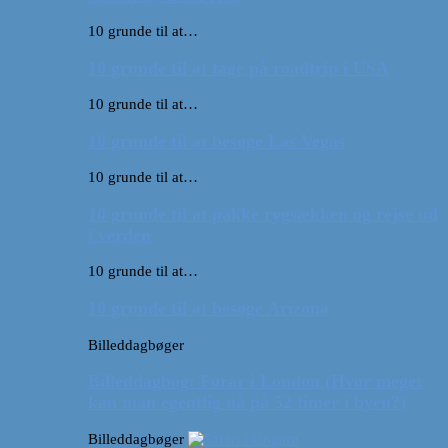
10 grunde til at…
10 grunde til at tage på roadtrip i USA
10 grunde til at…
10 grunde til at besøge Las Vegas
10 grunde til at…
10 grunde til at pakke rygsækken og rejse ud
i verden
10 grunde til at…
10 grunde til at besøge Arizona
Billeddagbøger
Billeddagbog: Forår i London (Hvor meget
kan man egentlig nå på 52 timer i byen?)
Billeddagbøger