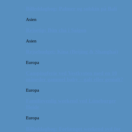
Billeddagbog: Palmer og solskin på Bali
Asien
Rejsetip: Bún chả i Saigon
Asien
Rejsebudget: Kina (Beijing & Shanghai)
Europa
Campingferie ved Vestkysten med en 10
måneder gammel baby – galt eller genialt?
Europa
Familievenlig weekend ved Lüneburger
Heide
Europa
Billeddagbog: Forlænget weekend syd for