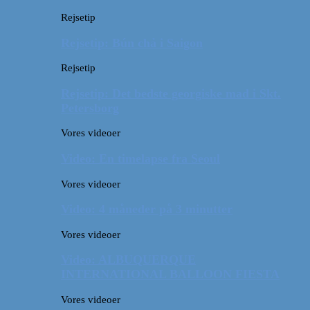
Rejsetip
Rejsetip: Bún chả i Saigon
Rejsetip
Rejsetip: Det bedste georgiske mad i Skt.
Petersborg
Vores videoer
Video: En timelapse fra Seoul
Vores videoer
Video: 4 måneder på 3 minutter
Vores videoer
Video: ALBUQUERQUE
INTERNATIONAL BALLOON FIESTA
Vores videoer