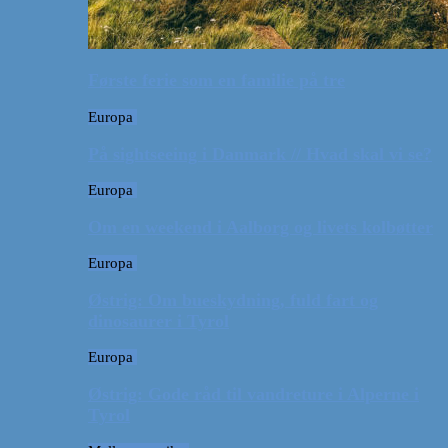
Første ferie som en familie på tre
Europa
På sightseeing i Danmark // Hvad skal vi se?
Europa
Om en weekend i Aalborg og livets kolbøtter
Europa
Østrig: Om bueskydning, fuld fart og
dinosaurer i Tyrol
Europa
Østrig: Gode råd til vandreture i Alperne i
Tyrol