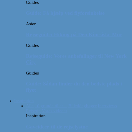
Guides
Guide: Få hjælp ved flyforsinkelse
Asien
Rejseguide: Hiking på Den Kinesiske Mur
Guides
Rejseguide: Vores anbefalinger til New York
City
Guides
Guide: Sådan finder du den bedste plads i
flyet
Inspiration
Alle
10 grunde til at…
Billeddagbøger
Interviews
Rejsetip
Vores videoer
Inspiration
Gaveideer til de rejselystne