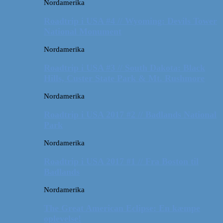
Nordamerika
Roadtrip i USA #4 // Wyoming: Devils Tower
National Monument
Nordamerika
Roadtrip i USA #3 // South Dakota: Black
Hills, Custer State Park & Mt. Rushmore
Nordamerika
Roadtrip i USA 2017 #2 // Badlands National
Park
Nordamerika
Roadtrip i USA 2017 #1 // Fra Boston til
Badlands
Nordamerika
The Great American Eclipse: En kæmpe
oplevelse!