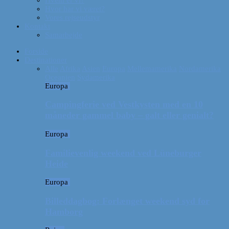
Hvor har vi været?
Vores rejseudstyr
Kontakt
Samarbejde
Forside
Destinationer
Alle
Afrika
Asien
Europa
Mellemamerika
Nordamerika
Oceanien
Sydamerika
Europa
Campingferie ved Vestkysten med en 10
måneder gammel baby – galt eller genialt?
Europa
Familievenlig weekend ved Lüneburger
Heide
Europa
Billeddagbog: Forlænget weekend syd for
Hamborg