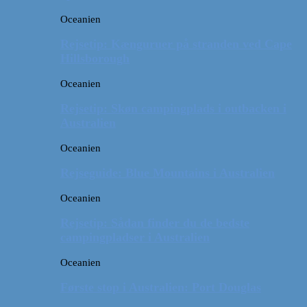
Oceanien
Rejsetip: Kænguruer på stranden ved Cape
Hillsborough
Oceanien
Rejsetip: Skøn campingplads i outbacken i
Australien
Oceanien
Rejseguide: Blue Mountains i Australien
Oceanien
Rejsetip: Sådan finder du de bedste
campingpladser i Australien
Oceanien
Første stop i Australien: Port Douglas