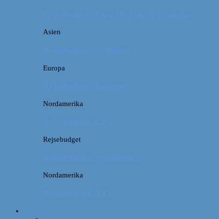
Rejsebudget: Kina (Beijing & Shanghai)
Asien
Rejsebudget: Sydkorea
Europa
Rejsebudget: Rusland
Nordamerika
Rejsebudget: USA
Rejsebudget
Rejsebudget: Sydamerika
Nordamerika
Rejsebudget: NYC
Om Afterglobe
Hvem er vi?