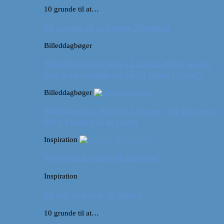
10 grunde til at…
10 grunde til at besøge Marokko
Billeddagbøger
Billeddagbog: Forår i London (Hvor meget
kan man egentlig nå på 52 timer i byen?)
Billeddagbøger
Billeddagbog: Safari i Ungarn? (og lidt om at
blive klogere af at rejse)
Inspiration
Vores bucket list: Maldiverne
Inspiration
10 øer, vi gerne vil opleve
10 grunde til at…