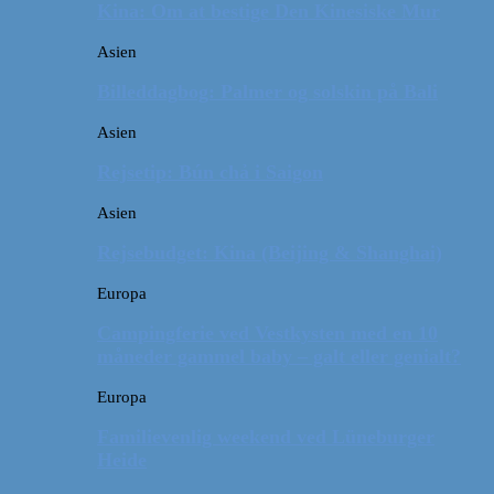
Kina: Om at bestige Den Kinesiske Mur
Asien
Billeddagbog: Palmer og solskin på Bali
Asien
Rejsetip: Bún chả i Saigon
Asien
Rejsebudget: Kina (Beijing & Shanghai)
Europa
Campingferie ved Vestkysten med en 10
måneder gammel baby – galt eller genialt?
Europa
Familievenlig weekend ved Lüneburger
Heide