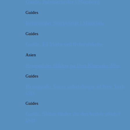
Guide: Julemarkeder i Hamborg
Guides
Rejseguide: Storbyferie i München
Guides
Guide: Få hjælp ved flyforsinkelse
Asien
Rejseguide: Hiking på Den Kinesiske Mur
Guides
Rejseguide: Vores anbefalinger til New York
City
Guides
Guide: Sådan finder du den bedste plads i
flyet