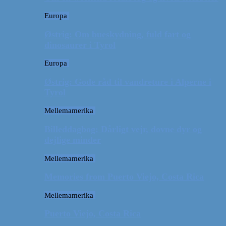
Europa
Østrig: Om bueskydning, fuld fart og
dinosaurer i Tyrol
Europa
Østrig: Gode råd til vandreture i Alperne i
Tyrol
Mellemamerika
Billeddagbog: Dårligt vejr, dovne dyr og
dejlige minder
Mellemamerika
Memories from Puerto Viejo, Costa Rica
Mellemamerika
Puerto Viejo, Costa Rica