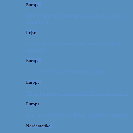
Europa
Billeddagbog: Forlænget weekend syd for
Hamborg
Rejse
Vores tips til kør-selv-ferie med en baby på 2
måneder
Europa
Første ferie som en familie på tre
Europa
På sightseeing i Danmark // Hvad skal vi se?
Europa
Om en weekend i Aalborg og livets kolbøtter
Nordamerika