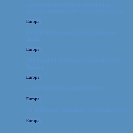
Campingferie ved Vestkysten med en 10
måneder gammel baby – galt eller genialt?
Europa
Familievenlig weekend ved Lüneburger
Heide
Europa
Billeddagbog: Forlænget weekend syd for
Hamborg
Europa
Første ferie som en familie på tre
Europa
På sightseeing i Danmark // Hvad skal vi se?
Europa
Om en weekend i Aalborg og livets kolbøtter