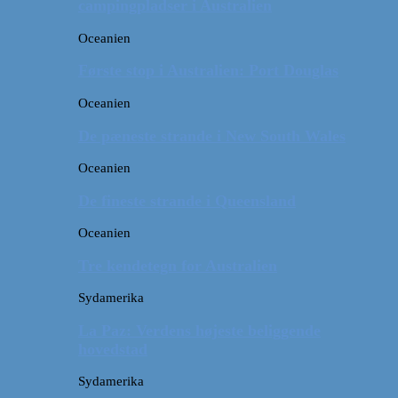
campingpladser i Australien
Oceanien
Første stop i Australien: Port Douglas
Oceanien
De pæneste strande i New South Wales
Oceanien
De fineste strande i Queensland
Oceanien
Tre kendetegn for Australien
Sydamerika
La Paz: Verdens højeste beliggende
hovedstad
Sydamerika