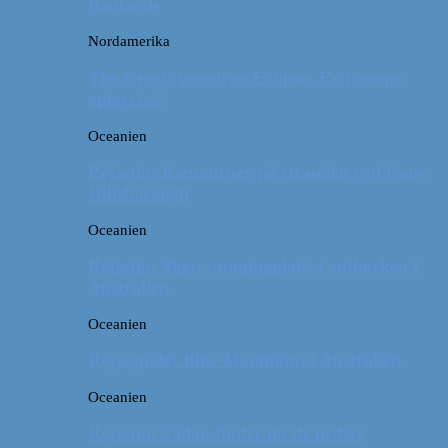
Badlands
Nordamerika
The Great American Eclipse: En kæmpe
oplevelse!
Oceanien
Rejsetip: Kænguruer på stranden ved Cape
Hillsborough
Oceanien
Rejsetip: Skøn campingplads i outbacken i
Australien
Oceanien
Rejseguide: Blue Mountains i Australien
Oceanien
Rejsetip: Sådan finder du de bedste