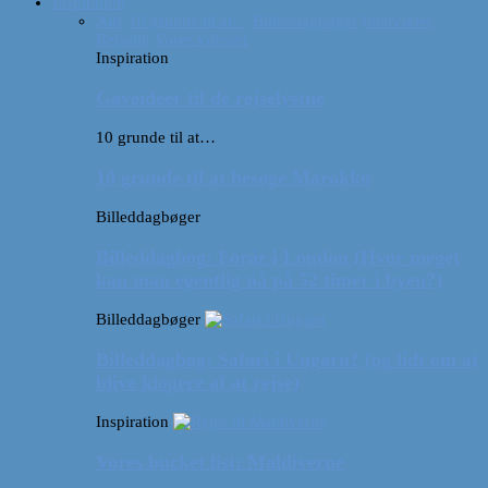
Inspiration
Alle
10 grunde til at…
Billeddagbøger
Interviews
Rejsetip
Vores videoer
Inspiration
Gaveideer til de rejselystne
10 grunde til at…
10 grunde til at besøge Marokko
Billeddagbøger
Billeddagbog: Forår i London (Hvor meget
kan man egentlig nå på 52 timer i byen?)
Billeddagbøger
Billeddagbog: Safari i Ungarn? (og lidt om at
blive klogere af at rejse)
Inspiration
Vores bucket list: Maldiverne