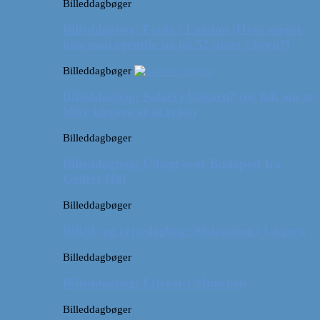
Billeddagbøger
Billeddagbog: Forår i London (Hvor meget
kan man egentlig nå på 52 timer i byen?)
Billeddagbøger
Billeddagbog: Safari i Ungarn? (og lidt om at
blive klogere af at rejse)
Billeddagbøger
Billeddagbog: Udsigt over Budapest fra
Gellert Hill
Billeddagbøger
Billed- og rejsedagbog: Afslapning i Ungarn
Billeddagbøger
Billeddagbog: Efterår i München
Billeddagbøger