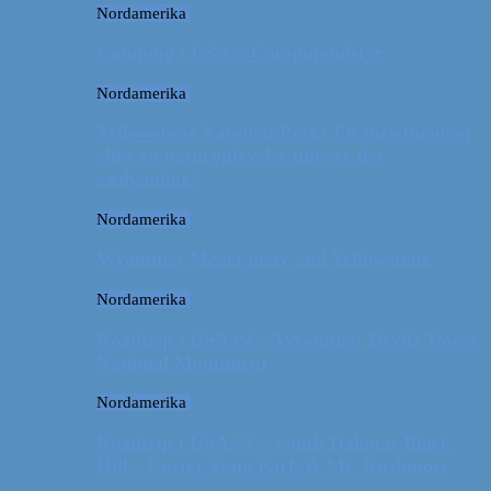
Nordamerika
Camping i USA // Campingudstyr
Nordamerika
Yellowstone National Park: En turistmagnet
eller en naturoplevelse udover det
sædvanlige?
Nordamerika
Wyoming: Meget mere end Yellowstone
Nordamerika
Roadtrip i USA #4 // Wyoming: Devils Tower
National Monument
Nordamerika
Roadtrip i USA #3 // South Dakota: Black
Hills, Custer State Park & Mt. Rushmore