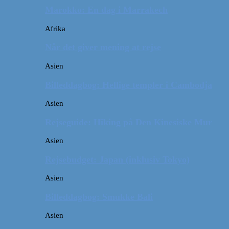
Marokko: En dag i Marrakech
Afrika
Når det giver mening at rejse
Asien
Billeddagbog: Hellige templer i Cambodja
Asien
Rejseguide: Hiking på Den Kinesiske Mur
Asien
Rejsebudget: Japan (inklusiv Tokyo)
Asien
Billeddagbog: Smukke Bali
Asien