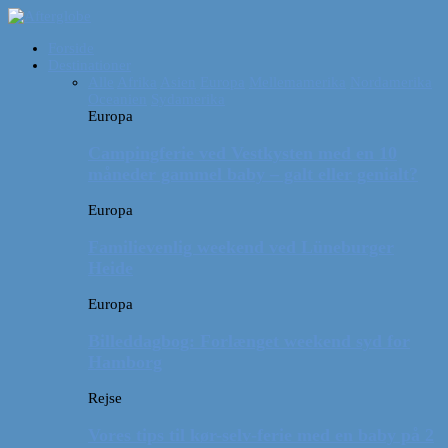
Forside
Destinationer
Alle
Afrika
Asien
Europa
Mellemamerika
Nordamerika
Oceanien
Sydamerika
Europa
Campingferie ved Vestkysten med en 10
måneder gammel baby – galt eller genialt?
Europa
Familievenlig weekend ved Lüneburger
Heide
Europa
Billeddagbog: Forlænget weekend syd for
Hamborg
Rejse
Vores tips til kør-selv-ferie med en baby på 2