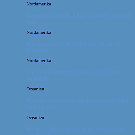
Nordamerika
Roadtrip i USA 2017 #2 // Badlands National
Park
Nordamerika
Roadtrip i USA 2017 #1 // Fra Boston til
Badlands
Nordamerika
The Great American Eclipse: En kæmpe
oplevelse!
Oceanien
Rejsetip: Kænguruer på stranden ved Cape
Hillsborough
Oceanien
Rejsetip: Skøn campingplads i outbacken i
Australien