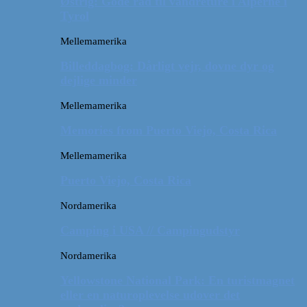
Østrig: Gode råd til vandreture i Alperne i
Tyrol
Mellemamerika
Billeddagbog: Dårligt vejr, dovne dyr og
dejlige minder
Mellemamerika
Memories from Puerto Viejo, Costa Rica
Mellemamerika
Puerto Viejo, Costa Rica
Nordamerika
Camping i USA // Campingudstyr
Nordamerika
Yellowstone National Park: En turistmagnet
eller en naturoplevelse udover det