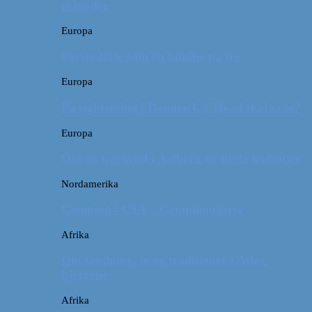
måneder
Europa
Første ferie som en familie på tre
Europa
På sightseeing i Danmark // Hvad skal vi se?
Europa
Om en weekend i Aalborg og livets kolbøtter
Nordamerika
Camping i USA // Campingudstyr
Afrika
Om tandpine, te og traditioner i Atlas-
bjergene
Afrika