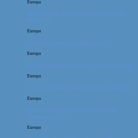
Europa
Billeddagbog: Forlænget weekend syd for
Hamborg
Europa
Første ferie som en familie på tre
Europa
På sightseeing i Danmark // Hvad skal vi se?
Europa
Om en weekend i Aalborg og livets kolbøtter
Europa
Østrig: Om bueskydning, fuld fart og
dinosaurer i Tyrol
Europa