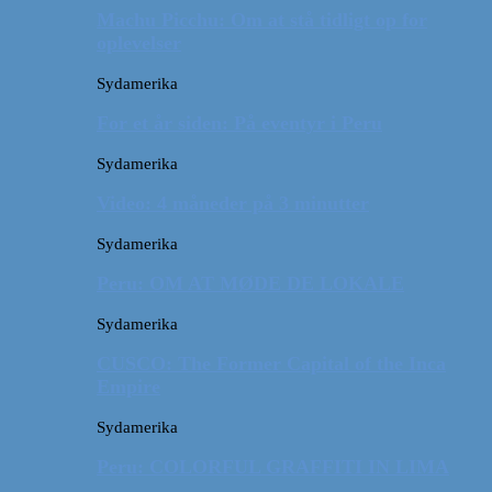
Machu Picchu: Om at stå tidligt op for
oplevelser
Sydamerika
For et år siden: På eventyr i Peru
Sydamerika
Video: 4 måneder på 3 minutter
Sydamerika
Peru: OM AT MØDE DE LOKALE
Sydamerika
CUSCO: The Former Capital of the Inca
Empire
Sydamerika
Peru: COLORFUL GRAFFITI IN LIMA