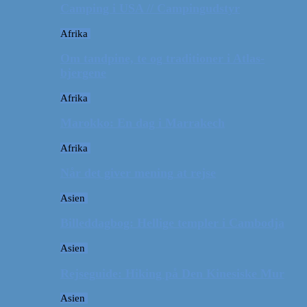
Camping i USA // Campingudstyr
Afrika
Om tandpine, te og traditioner i Atlas-
bjergene
Afrika
Marokko: En dag i Marrakech
Afrika
Når det giver mening at rejse
Asien
Billeddagbog: Hellige templer i Cambodja
Asien
Rejseguide: Hiking på Den Kinesiske Mur
Asien