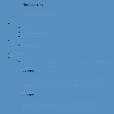
Nordamerika
Rejsebudget: NYC
Om Afterglobe
Hvem er vi?
Hvor har vi været?
Vores rejseudstyr
Kontakt
Samarbejde
Forside
Destinationer
Alle
Afrika
Asien
Europa
Mellemamerika
Nordamerika
Oceanien
Sydamerika
Europa
Campingferie ved Vestkysten med en 10
måneder gammel baby – galt eller genialt?
Europa
Familievenlig weekend ved Lüneburger
Heide