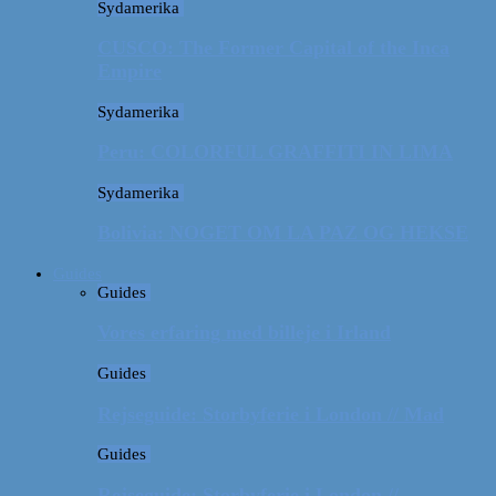
Sydamerika
CUSCO: The Former Capital of the Inca
Empire
Sydamerika
Peru: COLORFUL GRAFFITI IN LIMA
Sydamerika
Bolivia: NOGET OM LA PAZ OG HEKSE
Guides
Guides
Vores erfaring med billeje i Irland
Guides
Rejseguide: Storbyferie i London // Mad
Guides
Rejseguide: Storbyferie i London //