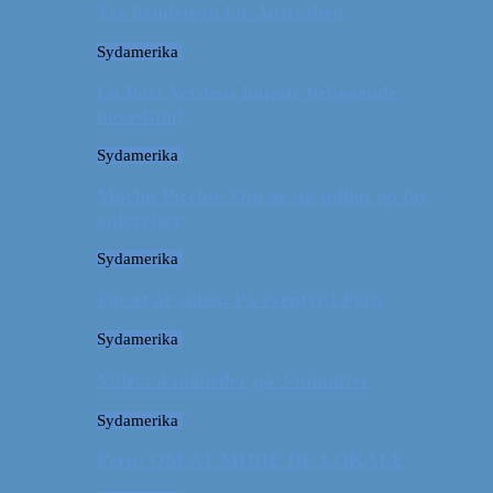
Tre kendetegn for Australien
Sydamerika
La Paz: Verdens højeste beliggende
hovedstad
Sydamerika
Machu Picchu: Om at stå tidligt op for
oplevelser
Sydamerika
For et år siden: På eventyr i Peru
Sydamerika
Video: 4 måneder på 3 minutter
Sydamerika
Peru: OM AT MØDE DE LOKALE