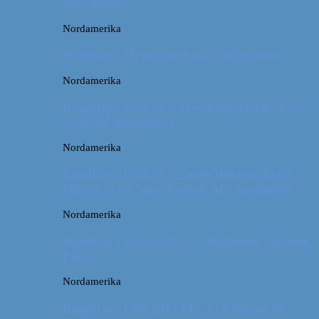
sædvanlige?
Nordamerika
Wyoming: Meget mere end Yellowstone
Nordamerika
Roadtrip i USA #4 // Wyoming: Devils Tower
National Monument
Nordamerika
Roadtrip i USA #3 // South Dakota: Black
Hills, Custer State Park & Mt. Rushmore
Nordamerika
Roadtrip i USA 2017 #2 // Badlands National
Park
Nordamerika
Roadtrip i USA 2017 #1 // Fra Boston til