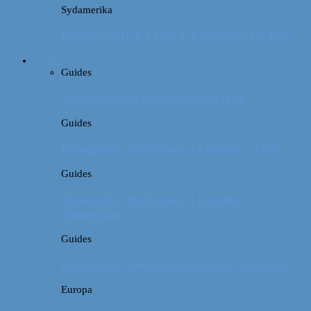
Sydamerika
Bolivia: NOGET OM LA PAZ OG HEKSE
Guides
Guides
Vores erfaring med billeje i Irland
Guides
Rejseguide: Storbyferie i London // Mad
Guides
Rejseguide: Storbyferie i London //
Sightseeing
Guides
Rejseguide: Forlænget weekend i Budapest
Europa