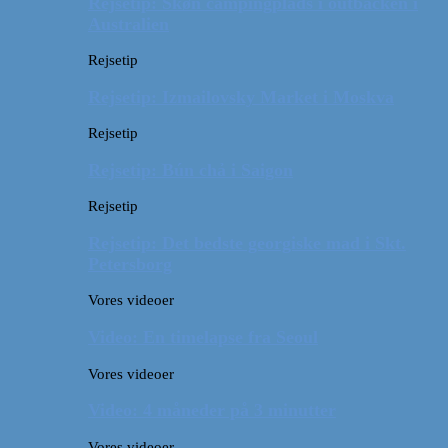
Rejsetip: Skøn campingplads i outbacken i
Australien
Rejsetip
Rejsetip: Izmailovsky Market i Moskva
Rejsetip
Rejsetip: Bún chả i Saigon
Rejsetip
Rejsetip: Det bedste georgiske mad i Skt.
Petersborg
Vores videoer
Video: En timelapse fra Seoul
Vores videoer
Video: 4 måneder på 3 minutter
Vores videoer