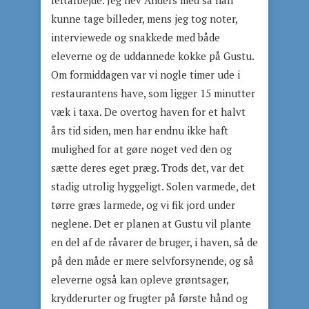
feltarbejde. Jeg hev Anders med så han
kunne tage billeder, mens jeg tog noter,
interviewede og snakkede med både
eleverne og de uddannede kokke på Gustu.
Om formiddagen var vi nogle timer ude i
restaurantens have, som ligger 15 minutter
væk i taxa. De overtog haven for et halvt
års tid siden, men har endnu ikke haft
mulighed for at gøre noget ved den og
sætte deres eget præg. Trods det, var det
stadig utrolig hyggeligt. Solen varmede, det
tørre græs larmede, og vi fik jord under
neglene. Det er planen at Gustu vil plante
en del af de råvarer de bruger, i haven, så de
på den måde er mere selvforsynende, og så
eleverne også kan opleve grøntsager,
krydderurter og frugter på første hånd og