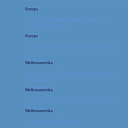
Europa
Østrig: Om bueskydning, fuld fart og
dinosaurer i Tyrol
Europa
Østrig: Gode råd til vandreture i Alperne i
Tyrol
Mellemamerika
Billeddagbog: Dårligt vejr, dovne dyr og
dejlige minder
Mellemamerika
Memories from Puerto Viejo, Costa Rica
Mellemamerika
Puerto Viejo, Costa Rica