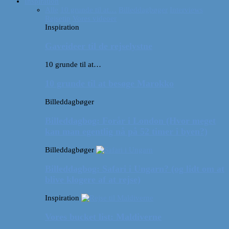
Inspiration
Alle
10 grunde til at…
Billeddagbøger
Interviews
Rejsetip
Vores videoer
Inspiration
Gaveideer til de rejselystne
10 grunde til at…
10 grunde til at besøge Marokko
Billeddagbøger
Billeddagbog: Forår i London (Hvor meget
kan man egentlig nå på 52 timer i byen?)
Billeddagbøger
Billeddagbog: Safari i Ungarn? (og lidt om at
blive klogere af at rejse)
Inspiration
Vores bucket list: Maldiverne