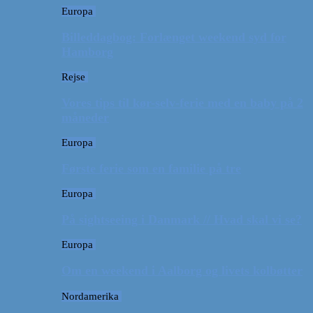
Europa
Billeddagbog: Forlænget weekend syd for
Hamborg
Rejse
Vores tips til kør-selv-ferie med en baby på 2
måneder
Europa
Første ferie som en familie på tre
Europa
På sightseeing i Danmark // Hvad skal vi se?
Europa
Om en weekend i Aalborg og livets kolbøtter
Nordamerika