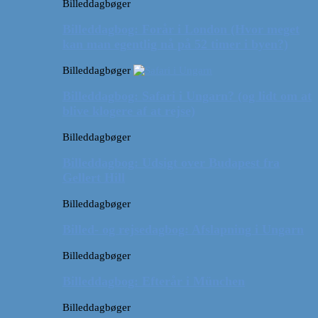
Billeddagbøger
Billeddagbog: Forår i London (Hvor meget
kan man egentlig nå på 52 timer i byen?)
Billeddagbøger
Billeddagbog: Safari i Ungarn? (og lidt om at
blive klogere af at rejse)
Billeddagbøger
Billeddagbog: Udsigt over Budapest fra
Gellert Hill
Billeddagbøger
Billed- og rejsedagbog: Afslapning i Ungarn
Billeddagbøger
Billeddagbog: Efterår i München
Billeddagbøger