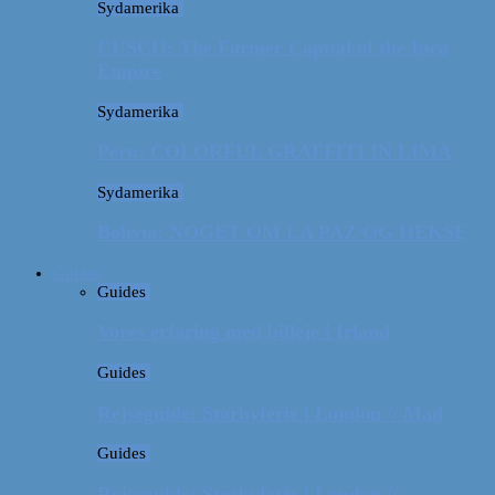
Sydamerika
CUSCO: The Former Capital of the Inca
Empire
Sydamerika
Peru: COLORFUL GRAFFITI IN LIMA
Sydamerika
Bolivia: NOGET OM LA PAZ OG HEKSE
Guides
Guides
Vores erfaring med billeje i Irland
Guides
Rejseguide: Storbyferie i London // Mad
Guides
Rejseguide: Storbyferie i London //