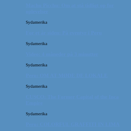
Machu Picchu: Om at stå tidligt op for
oplevelser
Sydamerika
For et år siden: På eventyr i Peru
Sydamerika
Video: 4 måneder på 3 minutter
Sydamerika
Peru: OM AT MØDE DE LOKALE
Sydamerika
CUSCO: The Former Capital of the Inca
Empire
Sydamerika
Peru: COLORFUL GRAFFITI IN LIMA