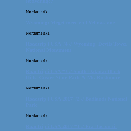
sædvanlige?
Nordamerika
Wyoming: Meget mere end Yellowstone
Nordamerika
Roadtrip i USA #4 // Wyoming: Devils Tower
National Monument
Nordamerika
Roadtrip i USA #3 // South Dakota: Black
Hills, Custer State Park & Mt. Rushmore
Nordamerika
Roadtrip i USA 2017 #2 // Badlands National
Park
Nordamerika
Roadtrip i USA 2017 #1 // Fra Boston til