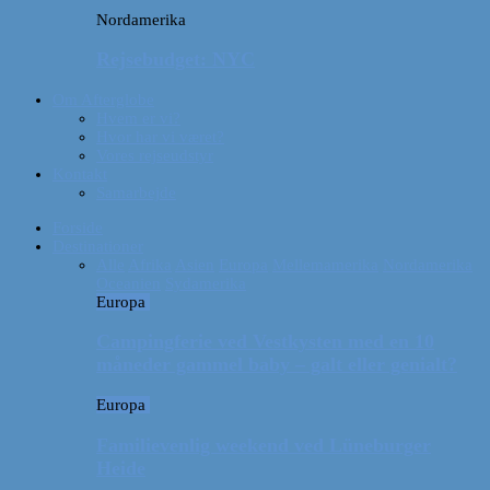
Nordamerika
Rejsebudget: NYC
Om Afterglobe
Hvem er vi?
Hvor har vi været?
Vores rejseudstyr
Kontakt
Samarbejde
Forside
Destinationer
Alle
Afrika
Asien
Europa
Mellemamerika
Nordamerika
Oceanien
Sydamerika
Europa
Campingferie ved Vestkysten med en 10
måneder gammel baby – galt eller genialt?
Europa
Familievenlig weekend ved Lüneburger
Heide