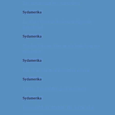
Tre kendetegn for Australien
Sydamerika
La Paz: Verdens højeste beliggende
hovedstad
Sydamerika
Machu Picchu: Om at stå tidligt op for
oplevelser
Sydamerika
For et år siden: På eventyr i Peru
Sydamerika
Video: 4 måneder på 3 minutter
Sydamerika
Peru: OM AT MØDE DE LOKALE