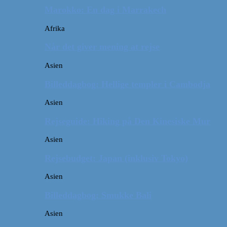
Marokko: En dag i Marrakech
Afrika
Når det giver mening at rejse
Asien
Billeddagbog: Hellige templer i Cambodja
Asien
Rejseguide: Hiking på Den Kinesiske Mur
Asien
Rejsebudget: Japan (inklusiv Tokyo)
Asien
Billeddagbog: Smukke Bali
Asien