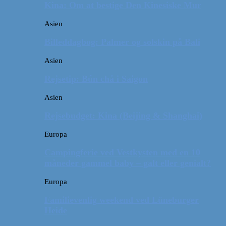
Kina: Om at bestige Den Kinesiske Mur
Asien
Billeddagbog: Palmer og solskin på Bali
Asien
Rejsetip: Bún chả i Saigon
Asien
Rejsebudget: Kina (Beijing & Shanghai)
Europa
Campingferie ved Vestkysten med en 10
måneder gammel baby – galt eller genialt?
Europa
Familievenlig weekend ved Lüneburger
Heide