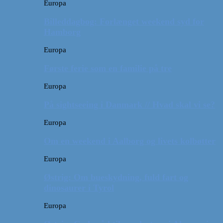
Europa
Billeddagbog: Forlænget weekend syd for
Hamborg
Europa
Første ferie som en familie på tre
Europa
På sightseeing i Danmark // Hvad skal vi se?
Europa
Om en weekend i Aalborg og livets kolbøtter
Europa
Østrig: Om bueskydning, fuld fart og
dinosaurer i Tyrol
Europa