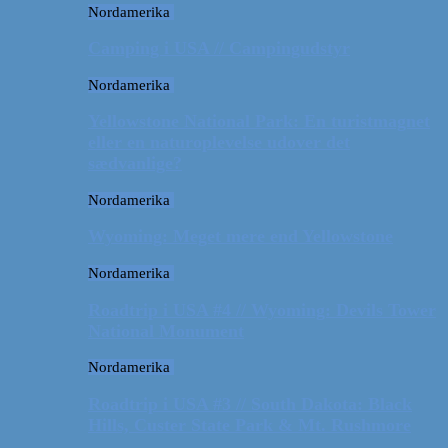
Nordamerika
Camping i USA // Campingudstyr
Nordamerika
Yellowstone National Park: En turistmagnet
eller en naturoplevelse udover det
sædvanlige?
Nordamerika
Wyoming: Meget mere end Yellowstone
Nordamerika
Roadtrip i USA #4 // Wyoming: Devils Tower
National Monument
Nordamerika
Roadtrip i USA #3 // South Dakota: Black
Hills, Custer State Park & Mt. Rushmore