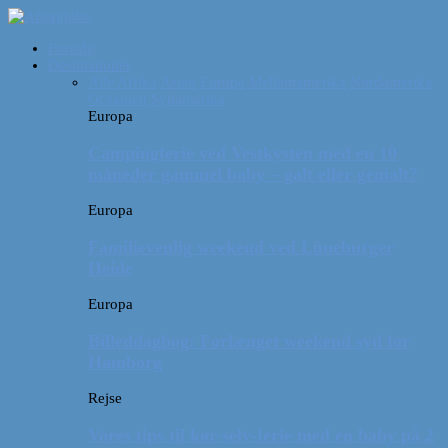
Forside
Destinationer
Alle
Afrika
Asien
Europa
Mellemamerika
Nordamerika
Oceanien
Sydamerika
Europa
Campingferie ved Vestkysten med en 10
måneder gammel baby – galt eller genialt?
Europa
Familievenlig weekend ved Lüneburger
Heide
Europa
Billeddagbog: Forlænget weekend syd for
Hamborg
Rejse
Vores tips til kør-selv-ferie med en baby på 2