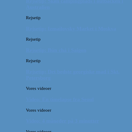
Rejsetip: Skøn campingplads i outbacken i
Australien
Rejsetip
Rejsetip: Izmailovsky Market i Moskva
Rejsetip
Rejsetip: Bún chả i Saigon
Rejsetip
Rejsetip: Det bedste georgiske mad i Skt.
Petersborg
Vores videoer
Video: En timelapse fra Seoul
Vores videoer
Video: 4 måneder på 3 minutter
Vores videoer