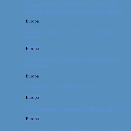
Campingferie ved Vestkysten med en 10
måneder gammel baby – galt eller genialt?
Europa
Familievenlig weekend ved Lüneburger
Heide
Europa
Billeddagbog: Forlænget weekend syd for
Hamborg
Europa
Første ferie som en familie på tre
Europa
På sightseeing i Danmark // Hvad skal vi se?
Europa
Om en weekend i Aalborg og livets kolbøtter