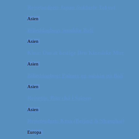
Rejsebudget: Japan (inklusiv Tokyo)
Asien
Billeddagbog: Smukke Bali
Asien
Kina: Om at bestige Den Kinesiske Mur
Asien
Billeddagbog: Palmer og solskin på Bali
Asien
Rejsetip: Bún chả i Saigon
Asien
Rejsebudget: Kina (Beijing & Shanghai)
Europa