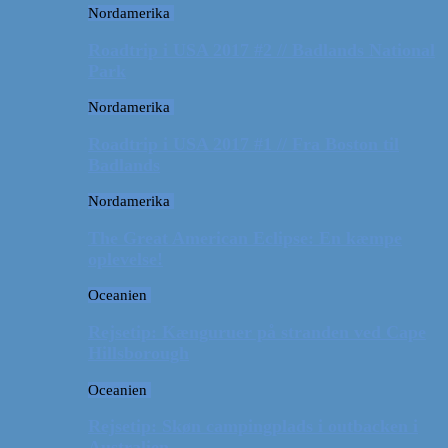
Nordamerika
Roadtrip i USA 2017 #2 // Badlands National
Park
Nordamerika
Roadtrip i USA 2017 #1 // Fra Boston til
Badlands
Nordamerika
The Great American Eclipse: En kæmpe
oplevelse!
Oceanien
Rejsetip: Kænguruer på stranden ved Cape
Hillsborough
Oceanien
Rejsetip: Skøn campingplads i outbacken i
Australien