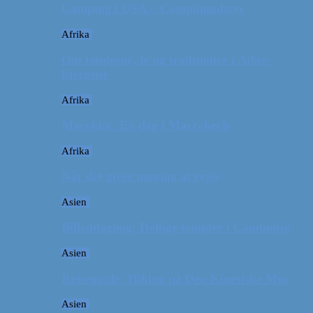
Camping i USA // Campingudstyr
Afrika
Om tandpine, te og traditioner i Atlas-
bjergene
Afrika
Marokko: En dag i Marrakech
Afrika
Når det giver mening at rejse
Asien
Billeddagbog: Hellige templer i Cambodja
Asien
Rejseguide: Hiking på Den Kinesiske Mur
Asien