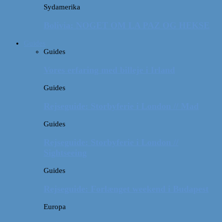
Sydamerika
Bolivia: NOGET OM LA PAZ OG HEKSE
Guides
Guides
Vores erfaring med billeje i Irland
Guides
Rejseguide: Storbyferie i London // Mad
Guides
Rejseguide: Storbyferie i London //
Sightseeing
Guides
Rejseguide: Forlænget weekend i Budapest
Europa