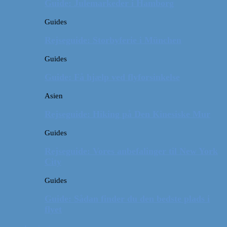
Guide: Julemarkeder i Hamborg
Guides
Rejseguide: Storbyferie i München
Guides
Guide: Få hjælp ved flyforsinkelse
Asien
Rejseguide: Hiking på Den Kinesiske Mur
Guides
Rejseguide: Vores anbefalinger til New York
City
Guides
Guide: Sådan finder du den bedste plads i
flyet