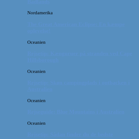
Badlands
Nordamerika
The Great American Eclipse: En kæmpe
oplevelse!
Oceanien
Rejsetip: Kænguruer på stranden ved Cape
Hillsborough
Oceanien
Rejsetip: Skøn campingplads i outbacken i
Australien
Oceanien
Rejseguide: Blue Mountains i Australien
Oceanien
Rejsetip: Sådan finder du de bedste