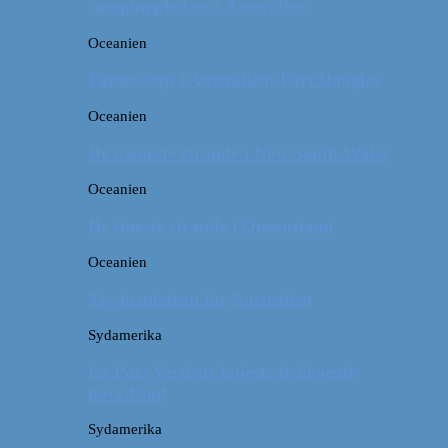
campingpladser i Australien
Oceanien
Første stop i Australien: Port Douglas
Oceanien
De pæneste strande i New South Wales
Oceanien
De fineste strande i Queensland
Oceanien
Tre kendetegn for Australien
Sydamerika
La Paz: Verdens højeste beliggende
hovedstad
Sydamerika