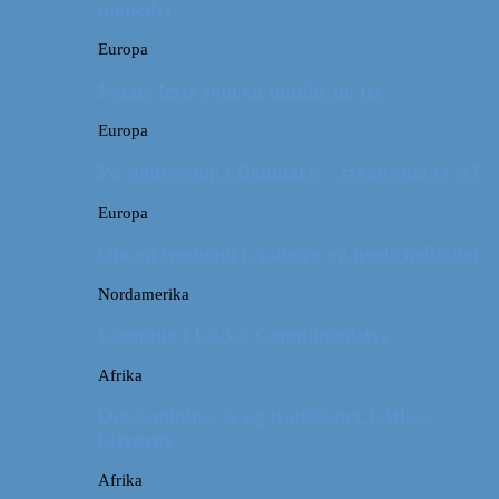
måneder
Europa
Første ferie som en familie på tre
Europa
På sightseeing i Danmark // Hvad skal vi se?
Europa
Om en weekend i Aalborg og livets kolbøtter
Nordamerika
Camping i USA // Campingudstyr
Afrika
Om tandpine, te og traditioner i Atlas-
bjergene
Afrika