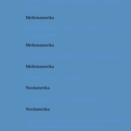
Østrig: Gode råd til vandreture i Alperne i
Tyrol
Mellemamerika
Billeddagbog: Dårligt vejr, dovne dyr og
dejlige minder
Mellemamerika
Memories from Puerto Viejo, Costa Rica
Mellemamerika
Puerto Viejo, Costa Rica
Nordamerika
Camping i USA // Campingudstyr
Nordamerika
Yellowstone National Park: En turistmagnet
eller en naturoplevelse udover det