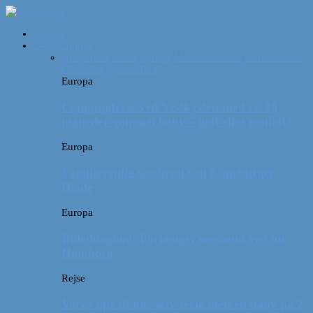
Forside
Destinationer
Alle
Afrika
Asien
Europa
Mellemamerika
Nordamerika
Oceanien
Sydamerika
Europa
Campingferie ved Vestkysten med en 10
måneder gammel baby – galt eller genialt?
Europa
Familievenlig weekend ved Lüneburger
Heide
Europa
Billeddagbog: Forlænget weekend syd for
Hamborg
Rejse
Vores tips til kør-selv-ferie med en baby på 2