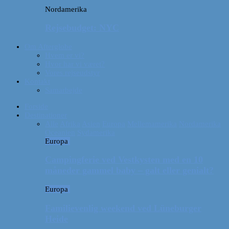
Nordamerika
Rejsebudget: NYC
Om Afterglobe
Hvem er vi?
Hvor har vi været?
Vores rejseudstyr
Kontakt
Samarbejde
Forside
Destinationer
Alle
Afrika
Asien
Europa
Mellemamerika
Nordamerika
Oceanien
Sydamerika
Europa
Campingferie ved Vestkysten med en 10
måneder gammel baby – galt eller genialt?
Europa
Familievenlig weekend ved Lüneburger
Heide