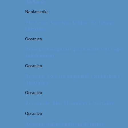
Badlands
Nordamerika
The Great American Eclipse: En kæmpe
oplevelse!
Oceanien
Rejsetip: Kænguruer på stranden ved Cape
Hillsborough
Oceanien
Rejsetip: Skøn campingplads i outbacken i
Australien
Oceanien
Rejseguide: Blue Mountains i Australien
Oceanien
Rejsetip: Sådan finder du de bedste