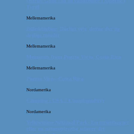
Østrig: Gode råd til vandreture i Alperne i
Tyrol
Mellemamerika
Billeddagbog: Dårligt vejr, dovne dyr og
dejlige minder
Mellemamerika
Memories from Puerto Viejo, Costa Rica
Mellemamerika
Puerto Viejo, Costa Rica
Nordamerika
Camping i USA // Campingudstyr
Nordamerika
Yellowstone National Park: En turistmagnet
eller en naturoplevelse udover det