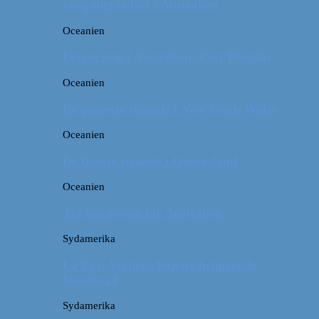
campingpladser i Australien
Oceanien
Første stop i Australien: Port Douglas
Oceanien
De pæneste strande i New South Wales
Oceanien
De fineste strande i Queensland
Oceanien
Tre kendetegn for Australien
Sydamerika
La Paz: Verdens højeste beliggende
hovedstad
Sydamerika