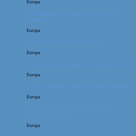
Europa
Billeddagbog: Forlænget weekend syd for
Hamborg
Europa
Første ferie som en familie på tre
Europa
På sightseeing i Danmark // Hvad skal vi se?
Europa
Om en weekend i Aalborg og livets kolbøtter
Europa
Østrig: Om bueskydning, fuld fart og
dinosaurer i Tyrol
Europa