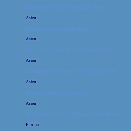
Rejsebudget: Japan (inklusiv Tokyo)
Asien
Billeddagbog: Smukke Bali
Asien
Kina: Om at bestige Den Kinesiske Mur
Asien
Billeddagbog: Palmer og solskin på Bali
Asien
Rejsetip: Bún chả i Saigon
Asien
Rejsebudget: Kina (Beijing & Shanghai)
Europa