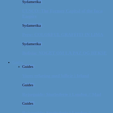
Sydamerika
CUSCO: The Former Capital of the Inca
Empire
Sydamerika
Peru: COLORFUL GRAFFITI IN LIMA
Sydamerika
Bolivia: NOGET OM LA PAZ OG HEKSE
Guides
Guides
Vores erfaring med billeje i Irland
Guides
Rejseguide: Storbyferie i London // Mad
Guides
Rejseguide: Storbyferie i London //