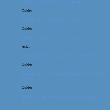
Guide: Julemarkeder i Hamborg
Guides
Rejseguide: Storbyferie i München
Guides
Guide: Få hjælp ved flyforsinkelse
Asien
Rejseguide: Hiking på Den Kinesiske Mur
Guides
Rejseguide: Vores anbefalinger til New York
City
Guides
Guide: Sådan finder du den bedste plads i
flyet