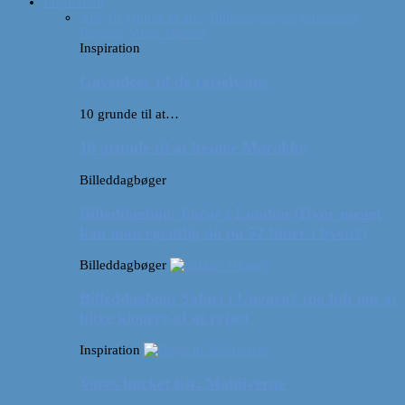
Inspiration
Alle
10 grunde til at…
Billeddagbøger
Interviews
Rejsetip
Vores videoer
Inspiration
Gaveideer til de rejselystne
10 grunde til at…
10 grunde til at besøge Marokko
Billeddagbøger
Billeddagbog: Forår i London (Hvor meget
kan man egentlig nå på 52 timer i byen?)
Billeddagbøger
Billeddagbog: Safari i Ungarn? (og lidt om at
blive klogere af at rejse)
Inspiration
Vores bucket list: Maldiverne