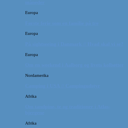
måneder
Europa
Første ferie som en familie på tre
Europa
På sightseeing i Danmark // Hvad skal vi se?
Europa
Om en weekend i Aalborg og livets kolbøtter
Nordamerika
Camping i USA // Campingudstyr
Afrika
Om tandpine, te og traditioner i Atlas-
bjergene
Afrika