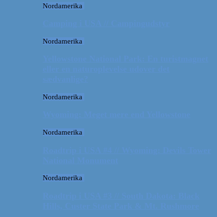
Nordamerika
Camping i USA // Campingudstyr
Nordamerika
Yellowstone National Park: En turistmagnet
eller en naturoplevelse udover det
sædvanlige?
Nordamerika
Wyoming: Meget mere end Yellowstone
Nordamerika
Roadtrip i USA #4 // Wyoming: Devils Tower
National Monument
Nordamerika
Roadtrip i USA #3 // South Dakota: Black
Hills, Custer State Park & Mt. Rushmore