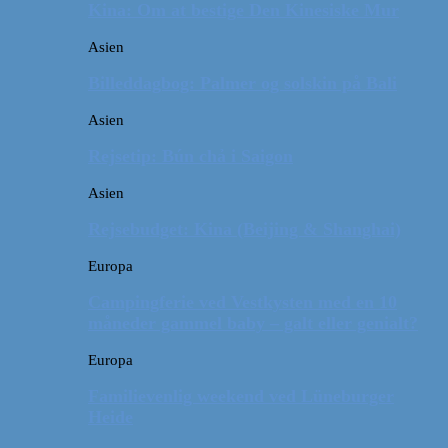
Kina: Om at bestige Den Kinesiske Mur
Asien
Billeddagbog: Palmer og solskin på Bali
Asien
Rejsetip: Bún chả i Saigon
Asien
Rejsebudget: Kina (Beijing & Shanghai)
Europa
Campingferie ved Vestkysten med en 10
måneder gammel baby – galt eller genialt?
Europa
Familievenlig weekend ved Lüneburger
Heide