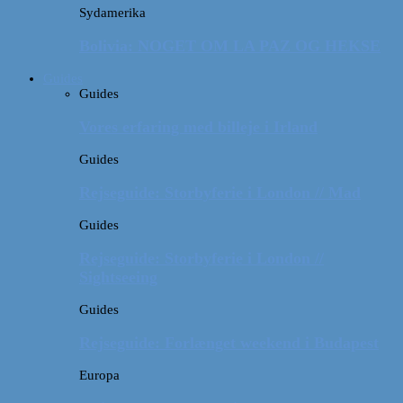
Sydamerika
Bolivia: NOGET OM LA PAZ OG HEKSE
Guides
Guides
Vores erfaring med billeje i Irland
Guides
Rejseguide: Storbyferie i London // Mad
Guides
Rejseguide: Storbyferie i London //
Sightseeing
Guides
Rejseguide: Forlænget weekend i Budapest
Europa