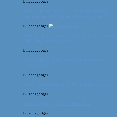
Billeddagbøger
Billeddagbog: Forår i London (Hvor meget
kan man egentlig nå på 52 timer i byen?)
Billeddagbøger
Billeddagbog: Safari i Ungarn? (og lidt om at
blive klogere af at rejse)
Billeddagbøger
Billeddagbog: Udsigt over Budapest fra
Gellert Hill
Billeddagbøger
Billed- og rejsedagbog: Afslapning i Ungarn
Billeddagbøger
Billeddagbog: Efterår i München
Billeddagbøger