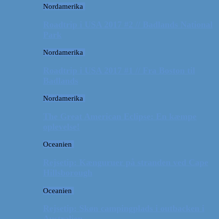
Nordamerika
Roadtrip i USA 2017 #2 // Badlands National
Park
Nordamerika
Roadtrip i USA 2017 #1 // Fra Boston til
Badlands
Nordamerika
The Great American Eclipse: En kæmpe
oplevelse!
Oceanien
Rejsetip: Kænguruer på stranden ved Cape
Hillsborough
Oceanien
Rejsetip: Skøn campingplads i outbacken i
Australien