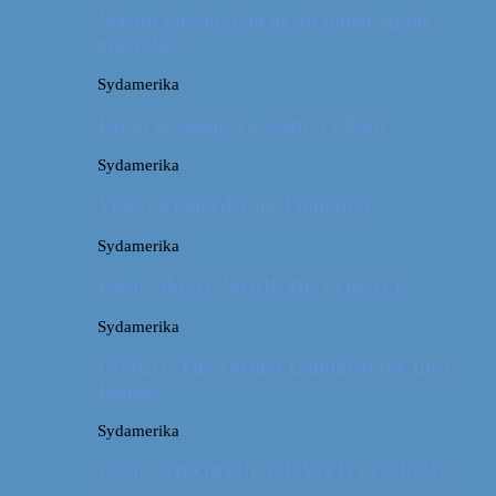
Machu Picchu: Om at stå tidligt op for
oplevelser
Sydamerika
For et år siden: På eventyr i Peru
Sydamerika
Video: 4 måneder på 3 minutter
Sydamerika
Peru: OM AT MØDE DE LOKALE
Sydamerika
CUSCO: The Former Capital of the Inca
Empire
Sydamerika
Peru: COLORFUL GRAFFITI IN LIMA