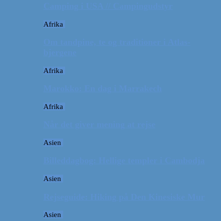
Camping i USA // Campingudstyr
Afrika
Om tandpine, te og traditioner i Atlas-
bjergene
Afrika
Marokko: En dag i Marrakech
Afrika
Når det giver mening at rejse
Asien
Billeddagbog: Hellige templer i Cambodja
Asien
Rejseguide: Hiking på Den Kinesiske Mur
Asien