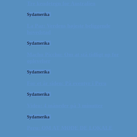
Tre kendetegn for Australien
Sydamerika
La Paz: Verdens højeste beliggende
hovedstad
Sydamerika
Machu Picchu: Om at stå tidligt op for
oplevelser
Sydamerika
For et år siden: På eventyr i Peru
Sydamerika
Video: 4 måneder på 3 minutter
Sydamerika
Peru: OM AT MØDE DE LOKALE