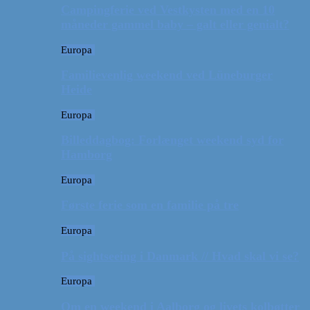
Campingferie ved Vestkysten med en 10
måneder gammel baby – galt eller genialt?
Europa
Familievenlig weekend ved Lüneburger
Heide
Europa
Billeddagbog: Forlænget weekend syd for
Hamborg
Europa
Første ferie som en familie på tre
Europa
På sightseeing i Danmark // Hvad skal vi se?
Europa
Om en weekend i Aalborg og livets kolbøtter