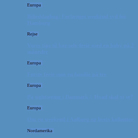
Europa
Billeddagbog: Forlænget weekend syd for
Hamborg
Rejse
Vores tips til kør-selv-ferie med en baby på 2
måneder
Europa
Første ferie som en familie på tre
Europa
På sightseeing i Danmark // Hvad skal vi se?
Europa
Om en weekend i Aalborg og livets kolbøtter
Nordamerika