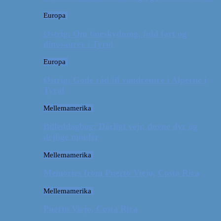
Europa
Østrig: Om bueskydning, fuld fart og
dinosaurer i Tyrol
Europa
Østrig: Gode råd til vandreture i Alperne i
Tyrol
Mellemamerika
Billeddagbog: Dårligt vejr, dovne dyr og
dejlige minder
Mellemamerika
Memories from Puerto Viejo, Costa Rica
Mellemamerika
Puerto Viejo, Costa Rica