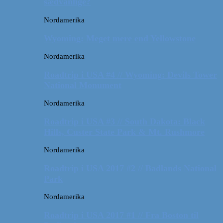
sædvanlige?
Nordamerika
Wyoming: Meget mere end Yellowstone
Nordamerika
Roadtrip i USA #4 // Wyoming: Devils Tower
National Monument
Nordamerika
Roadtrip i USA #3 // South Dakota: Black
Hills, Custer State Park & Mt. Rushmore
Nordamerika
Roadtrip i USA 2017 #2 // Badlands National
Park
Nordamerika
Roadtrip i USA 2017 #1 // Fra Boston til