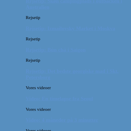
Rejsetip: Skøn campingplads i outbacken i
Australien
Rejsetip
Rejsetip: Izmailovsky Market i Moskva
Rejsetip
Rejsetip: Bún chả i Saigon
Rejsetip
Rejsetip: Det bedste georgiske mad i Skt.
Petersborg
Vores videoer
Video: En timelapse fra Seoul
Vores videoer
Video: 4 måneder på 3 minutter
Vores videoer