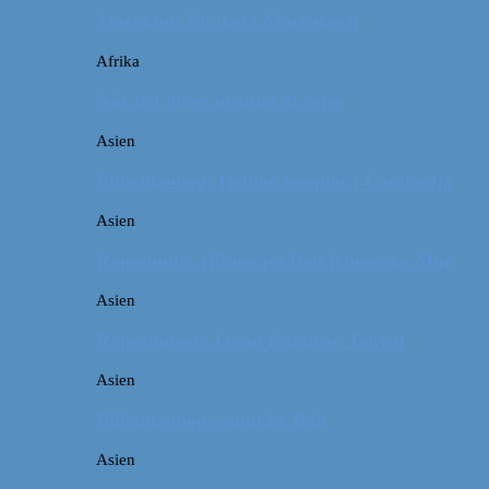
Marokko: En dag i Marrakech
Afrika
Når det giver mening at rejse
Asien
Billeddagbog: Hellige templer i Cambodja
Asien
Rejseguide: Hiking på Den Kinesiske Mur
Asien
Rejsebudget: Japan (inklusiv Tokyo)
Asien
Billeddagbog: Smukke Bali
Asien