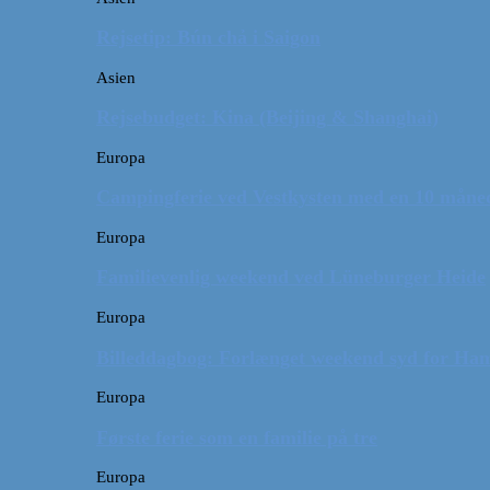
Rejsetip: Bún chả i Saigon
Asien
Rejsebudget: Kina (Beijing & Shanghai)
Europa
Campingferie ved Vestkysten med en 10 månede
Europa
Familievenlig weekend ved Lüneburger Heide
Europa
Billeddagbog: Forlænget weekend syd for Ha
Europa
Første ferie som en familie på tre
Europa