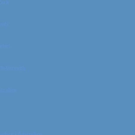
Park
ands
else!
illsborough
tralien
adser i Australien