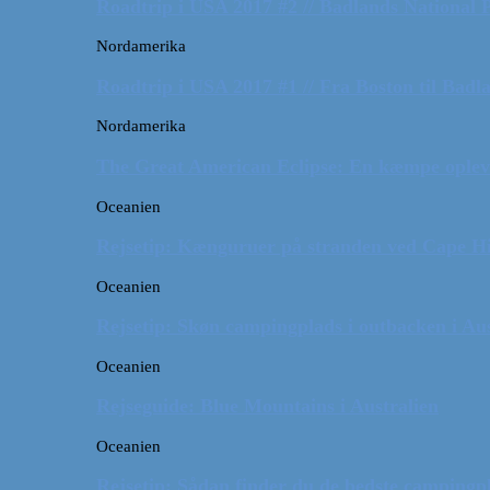
Roadtrip i USA 2017 #2 // Badlands National 
Nordamerika
Roadtrip i USA 2017 #1 // Fra Boston til Badl
Nordamerika
The Great American Eclipse: En kæmpe oplev
Oceanien
Rejsetip: Kænguruer på stranden ved Cape H
Oceanien
Rejsetip: Skøn campingplads i outbacken i Aus
Oceanien
Rejseguide: Blue Mountains i Australien
Oceanien
Rejsetip: Sådan finder du de bedste campingpl