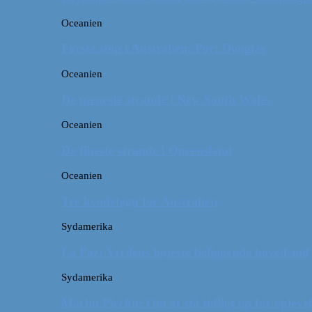
Oceanien
Første stop i Australien: Port Douglas
Oceanien
De pæneste strande i New South Wales
Oceanien
De fineste strande i Queensland
Oceanien
Tre kendetegn for Australien
Sydamerika
La Paz: Verdens højeste beliggende hovedstad
Sydamerika
Machu Picchu: Om at stå tidligt op for oplevel