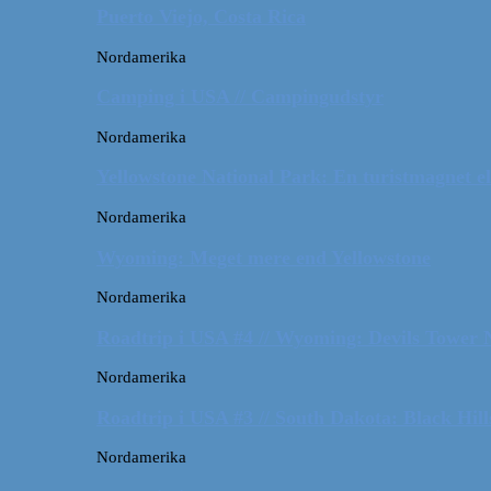
Puerto Viejo, Costa Rica
Nordamerika
Camping i USA // Campingudstyr
Nordamerika
Yellowstone National Park: En turistmagnet el
Nordamerika
Wyoming: Meget mere end Yellowstone
Nordamerika
Roadtrip i USA #4 // Wyoming: Devils Tower
Nordamerika
Roadtrip i USA #3 // South Dakota: Black Hil
Nordamerika