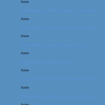
Asien
Billeddagbog: Hellige templer i Cambodja
Asien
Rejseguide: Hiking på Den Kinesiske Mur
Asien
Rejsebudget: Japan (inklusiv Tokyo)
Asien
Billeddagbog: Smukke Bali
Asien
Kina: Om at bestige Den Kinesiske Mur
Asien
Billeddagbog: Palmer og solskin på Bali
Asien