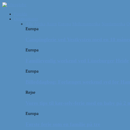
Forside
Destinationer
Alle
Afrika
Asien
Europa
Mellemamerika
Nordamerika
O
Europa
Campingferie ved Vestkysten med en 10 månede
Europa
Familievenlig weekend ved Lüneburger Heide
Europa
Billeddagbog: Forlænget weekend syd for Ha
Rejse
Vores tips til kør-selv-ferie med en baby på 2
Europa
Første ferie som en familie på tre