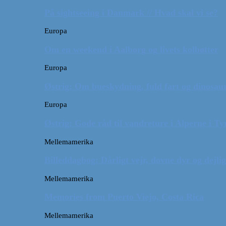
På sightseeing i Danmark // Hvad skal vi se?
Europa
Om en weekend i Aalborg og livets kolbøtter
Europa
Østrig: Om bueskydning, fuld fart og dinosaur
Europa
Østrig: Gode råd til vandreture i Alperne i Ty
Mellemamerika
Billeddagbog: Dårligt vejr, dovne dyr og dejli
Mellemamerika
Memories from Puerto Viejo, Costa Rica
Mellemamerika