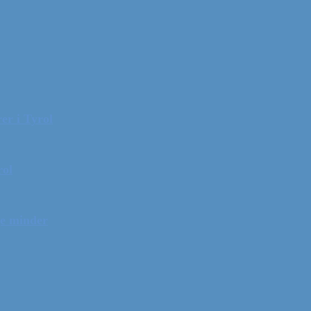
er i Tyrol
rol
ge minder