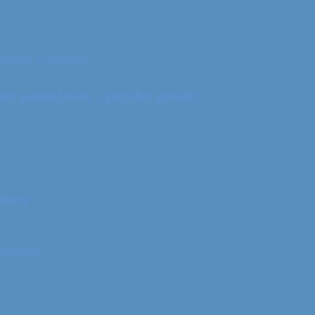
ceanien
Sydamerika
r gammel baby – galt eller genialt?
mborg
 måneder