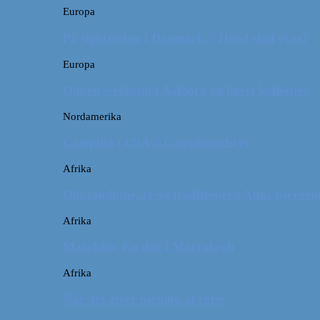
Europa
På sightseeing i Danmark // Hvad skal vi se?
Europa
Om en weekend i Aalborg og livets kolbøtter
Nordamerika
Camping i USA // Campingudstyr
Afrika
Om tandpine, te og traditioner i Atlas-bjergen
Afrika
Marokko: En dag i Marrakech
Afrika
Når det giver mening at rejse