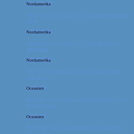
Nordamerika
Roadtrip i USA 2017 #2 // Badlands National
Park
Nordamerika
Roadtrip i USA 2017 #1 // Fra Boston til
Badlands
Nordamerika
The Great American Eclipse: En kæmpe
oplevelse!
Oceanien
Rejsetip: Kænguruer på stranden ved Cape
Hillsborough
Oceanien
Rejsetip: Skøn campingplads i outbacken i
Australien