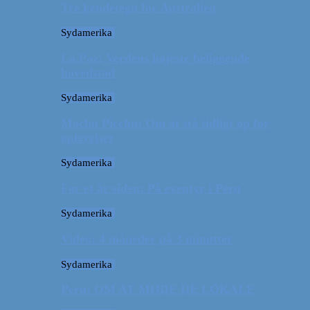
Tre kendetegn for Australien
Sydamerika
La Paz: Verdens højeste beliggende
hovedstad
Sydamerika
Machu Picchu: Om at stå tidligt op for
oplevelser
Sydamerika
For et år siden: På eventyr i Peru
Sydamerika
Video: 4 måneder på 3 minutter
Sydamerika
Peru: OM AT MØDE DE LOKALE