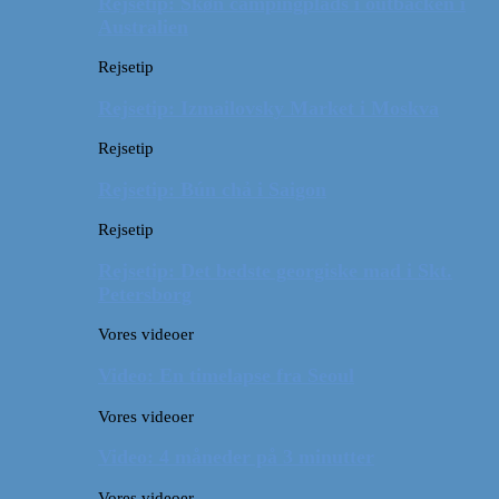
Rejsetip: Skøn campingplads i outbacken i
Australien
Rejsetip
Rejsetip: Izmailovsky Market i Moskva
Rejsetip
Rejsetip: Bún chả i Saigon
Rejsetip
Rejsetip: Det bedste georgiske mad i Skt.
Petersborg
Vores videoer
Video: En timelapse fra Seoul
Vores videoer
Video: 4 måneder på 3 minutter
Vores videoer