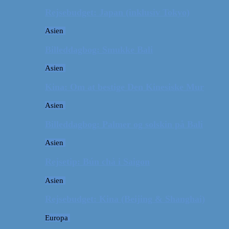
Rejsebudget: Japan (inklusiv Tokyo)
Asien
Billeddagbog: Smukke Bali
Asien
Kina: Om at bestige Den Kinesiske Mur
Asien
Billeddagbog: Palmer og solskin på Bali
Asien
Rejsetip: Bún chả i Saigon
Asien
Rejsebudget: Kina (Beijing & Shanghai)
Europa