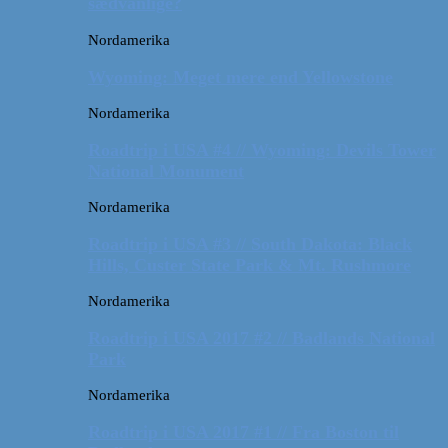
sædvanlige?
Nordamerika
Wyoming: Meget mere end Yellowstone
Nordamerika
Roadtrip i USA #4 // Wyoming: Devils Tower
National Monument
Nordamerika
Roadtrip i USA #3 // South Dakota: Black
Hills, Custer State Park & Mt. Rushmore
Nordamerika
Roadtrip i USA 2017 #2 // Badlands National
Park
Nordamerika
Roadtrip i USA 2017 #1 // Fra Boston til