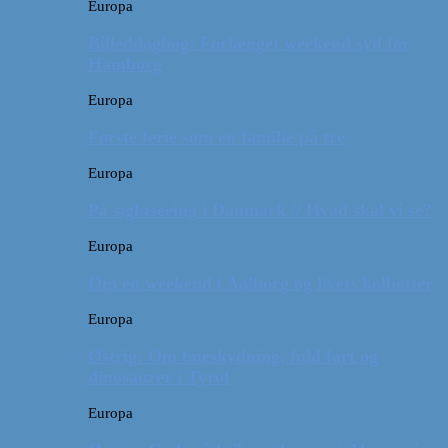
Europa
Billeddagbog: Forlænget weekend syd for
Hamborg
Europa
Første ferie som en familie på tre
Europa
På sightseeing i Danmark // Hvad skal vi se?
Europa
Om en weekend i Aalborg og livets kolbøtter
Europa
Østrig: Om bueskydning, fuld fart og
dinosaurer i Tyrol
Europa