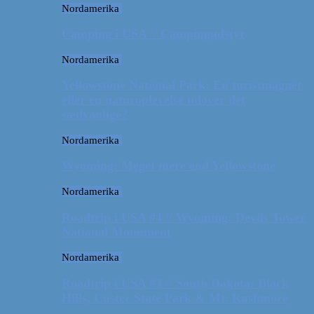
Nordamerika
Camping i USA // Campingudstyr
Nordamerika
Yellowstone National Park: En turistmagnet
eller en naturoplevelse udover det
sædvanlige?
Nordamerika
Wyoming: Meget mere end Yellowstone
Nordamerika
Roadtrip i USA #4 // Wyoming: Devils Tower
National Monument
Nordamerika
Roadtrip i USA #3 // South Dakota: Black
Hills, Custer State Park & Mt. Rushmore