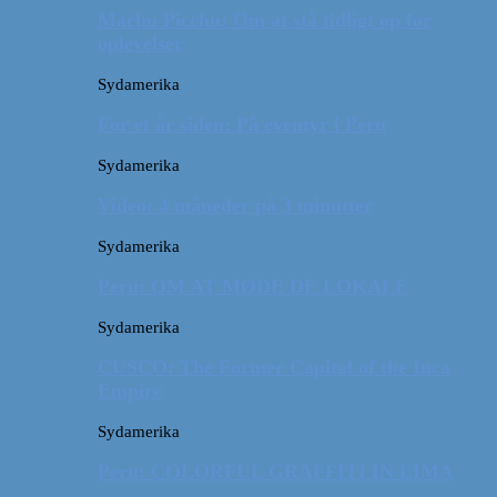
Machu Picchu: Om at stå tidligt op for
oplevelser
Sydamerika
For et år siden: På eventyr i Peru
Sydamerika
Video: 4 måneder på 3 minutter
Sydamerika
Peru: OM AT MØDE DE LOKALE
Sydamerika
CUSCO: The Former Capital of the Inca
Empire
Sydamerika
Peru: COLORFUL GRAFFITI IN LIMA