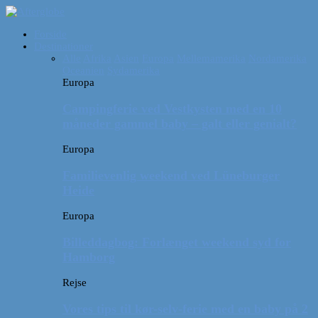
Forside
Destinationer
Alle
Afrika
Asien
Europa
Mellemamerika
Nordamerika
Oceanien
Sydamerika
Europa
Campingferie ved Vestkysten med en 10
måneder gammel baby – galt eller genialt?
Europa
Familievenlig weekend ved Lüneburger
Heide
Europa
Billeddagbog: Forlænget weekend syd for
Hamborg
Rejse
Vores tips til kør-selv-ferie med en baby på 2