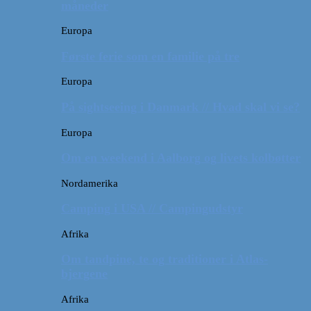
måneder
Europa
Første ferie som en familie på tre
Europa
På sightseeing i Danmark // Hvad skal vi se?
Europa
Om en weekend i Aalborg og livets kolbøtter
Nordamerika
Camping i USA // Campingudstyr
Afrika
Om tandpine, te og traditioner i Atlas-
bjergene
Afrika