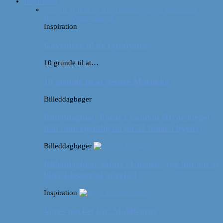
Inspiration
Alle
10 grunde til at…
Billeddagbøger
Interviews
Rejsetip
Vores videoer
Inspiration
Gaveideer til de rejselystne
10 grunde til at…
10 grunde til at besøge Marokko
Billeddagbøger
Billeddagbog: Forår i London (Hvor meget
kan man egentlig nå på 52 timer i byen?)
Billeddagbøger
Billeddagbog: Safari i Ungarn? (og lidt om at
blive klogere af at rejse)
Inspiration
Vores bucket list: Maldiverne