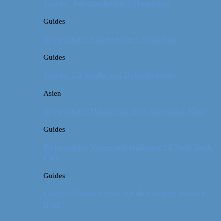
Guide: Julemarkeder i Hamborg
Guides
Rejseguide: Storbyferie i München
Guides
Guide: Få hjælp ved flyforsinkelse
Asien
Rejseguide: Hiking på Den Kinesiske Mur
Guides
Rejseguide: Vores anbefalinger til New York
City
Guides
Guide: Sådan finder du den bedste plads i
flyet