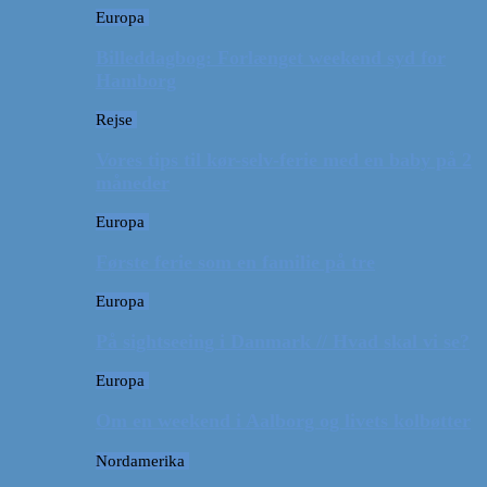
Europa
Billeddagbog: Forlænget weekend syd for
Hamborg
Rejse
Vores tips til kør-selv-ferie med en baby på 2
måneder
Europa
Første ferie som en familie på tre
Europa
På sightseeing i Danmark // Hvad skal vi se?
Europa
Om en weekend i Aalborg og livets kolbøtter
Nordamerika