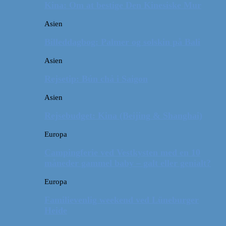
Kina: Om at bestige Den Kinesiske Mur
Asien
Billeddagbog: Palmer og solskin på Bali
Asien
Rejsetip: Bún chả i Saigon
Asien
Rejsebudget: Kina (Beijing & Shanghai)
Europa
Campingferie ved Vestkysten med en 10
måneder gammel baby – galt eller genialt?
Europa
Familievenlig weekend ved Lüneburger
Heide