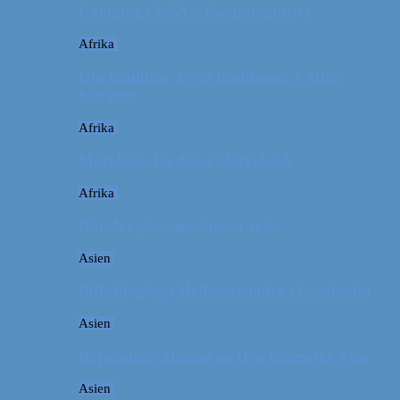
Camping i USA // Campingudstyr
Afrika
Om tandpine, te og traditioner i Atlas-
bjergene
Afrika
Marokko: En dag i Marrakech
Afrika
Når det giver mening at rejse
Asien
Billeddagbog: Hellige templer i Cambodja
Asien
Rejseguide: Hiking på Den Kinesiske Mur
Asien