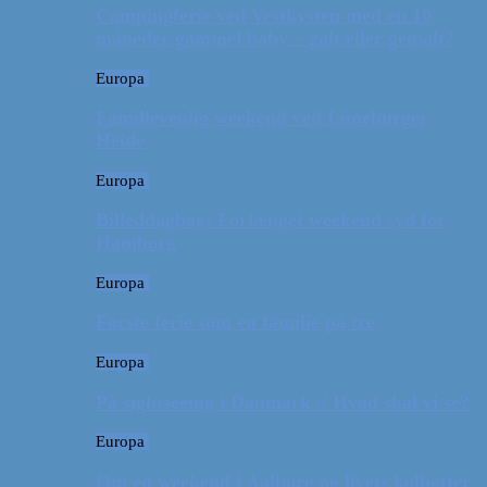
Campingferie ved Vestkysten med en 10
måneder gammel baby – galt eller genialt?
Europa
Familievenlig weekend ved Lüneburger
Heide
Europa
Billeddagbog: Forlænget weekend syd for
Hamborg
Europa
Første ferie som en familie på tre
Europa
På sightseeing i Danmark // Hvad skal vi se?
Europa
Om en weekend i Aalborg og livets kolbøtter