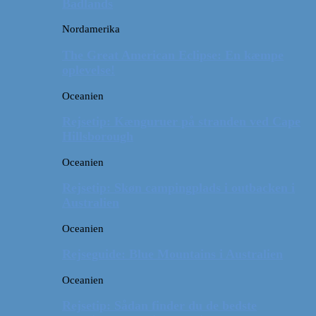
Badlands
Nordamerika
The Great American Eclipse: En kæmpe
oplevelse!
Oceanien
Rejsetip: Kænguruer på stranden ved Cape
Hillsborough
Oceanien
Rejsetip: Skøn campingplads i outbacken i
Australien
Oceanien
Rejseguide: Blue Mountains i Australien
Oceanien
Rejsetip: Sådan finder du de bedste