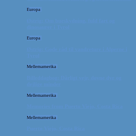
Europa
Østrig: Om bueskydning, fuld fart og
dinosaurer i Tyrol
Europa
Østrig: Gode råd til vandreture i Alperne i
Tyrol
Mellemamerika
Billeddagbog: Dårligt vejr, dovne dyr og
dejlige minder
Mellemamerika
Memories from Puerto Viejo, Costa Rica
Mellemamerika
Puerto Viejo, Costa Rica