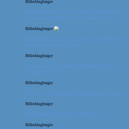
Billeddagbøger
Billeddagbog: Forår i London (Hvor meget
kan man egentlig nå på 52 timer i byen?)
Billeddagbøger
Billeddagbog: Safari i Ungarn? (og lidt om at
blive klogere af at rejse)
Billeddagbøger
Billeddagbog: Udsigt over Budapest fra
Gellert Hill
Billeddagbøger
Billed- og rejsedagbog: Afslapning i Ungarn
Billeddagbøger
Billeddagbog: Efterår i München
Billeddagbøger