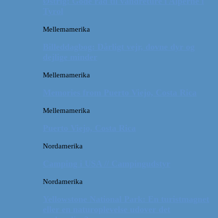
Østrig: Gode råd til vandreture i Alperne i
Tyrol
Mellemamerika
Billeddagbog: Dårligt vejr, dovne dyr og
dejlige minder
Mellemamerika
Memories from Puerto Viejo, Costa Rica
Mellemamerika
Puerto Viejo, Costa Rica
Nordamerika
Camping i USA // Campingudstyr
Nordamerika
Yellowstone National Park: En turistmagnet
eller en naturoplevelse udover det