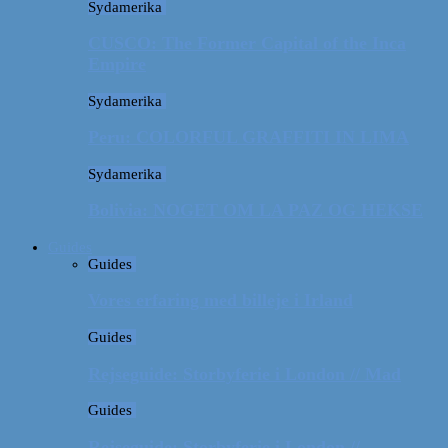
Sydamerika
CUSCO: The Former Capital of the Inca
Empire
Sydamerika
Peru: COLORFUL GRAFFITI IN LIMA
Sydamerika
Bolivia: NOGET OM LA PAZ OG HEKSE
Guides
Guides
Vores erfaring med billeje i Irland
Guides
Rejseguide: Storbyferie i London // Mad
Guides
Rejseguide: Storbyferie i London //