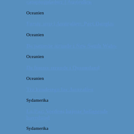
campingpladser i Australien
Oceanien
Første stop i Australien: Port Douglas
Oceanien
De pæneste strande i New South Wales
Oceanien
De fineste strande i Queensland
Oceanien
Tre kendetegn for Australien
Sydamerika
La Paz: Verdens højeste beliggende
hovedstad
Sydamerika