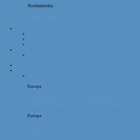
Nordamerika
Rejsebudget: NYC
Om Afterglobe
Hvem er vi?
Hvor har vi været?
Vores rejseudstyr
Kontakt
Samarbejde
Forside
Destinationer
Alle
Afrika
Asien
Europa
Mellemamerika
Nordamerika
Oceanien
Sydamerika
Europa
Campingferie ved Vestkysten med en 10
måneder gammel baby – galt eller genialt?
Europa
Familievenlig weekend ved Lüneburger
Heide