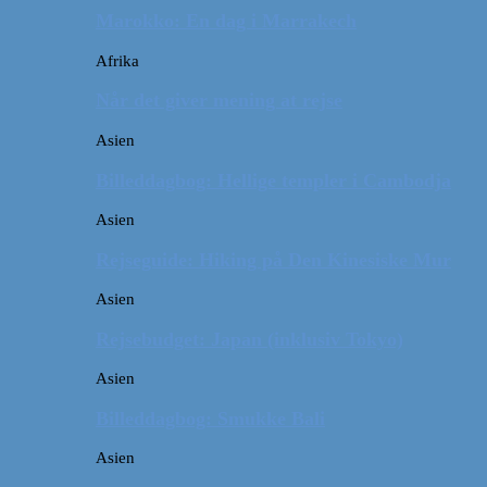
Marokko: En dag i Marrakech
Afrika
Når det giver mening at rejse
Asien
Billeddagbog: Hellige templer i Cambodja
Asien
Rejseguide: Hiking på Den Kinesiske Mur
Asien
Rejsebudget: Japan (inklusiv Tokyo)
Asien
Billeddagbog: Smukke Bali
Asien