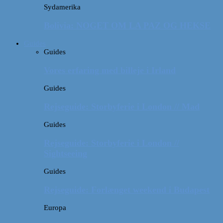
Sydamerika
Bolivia: NOGET OM LA PAZ OG HEKSE
Guides
Guides
Vores erfaring med billeje i Irland
Guides
Rejseguide: Storbyferie i London // Mad
Guides
Rejseguide: Storbyferie i London //
Sightseeing
Guides
Rejseguide: Forlænget weekend i Budapest
Europa