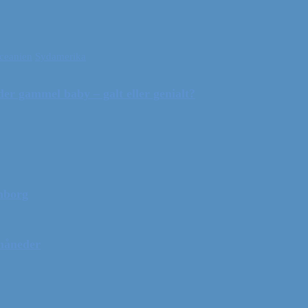
ceanien
Sydamerika
r gammel baby – galt eller genialt?
mborg
 måneder