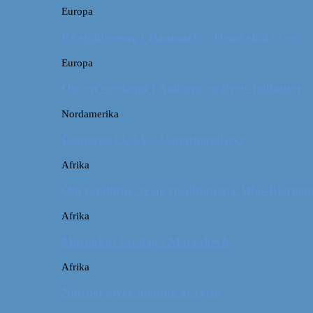
Europa
På sightseeing i Danmark // Hvad skal vi se?
Europa
Om en weekend i Aalborg og livets kolbøtter
Nordamerika
Camping i USA // Campingudstyr
Afrika
Om tandpine, te og traditioner i Atlas-bjergen
Afrika
Marokko: En dag i Marrakech
Afrika
Når det giver mening at rejse