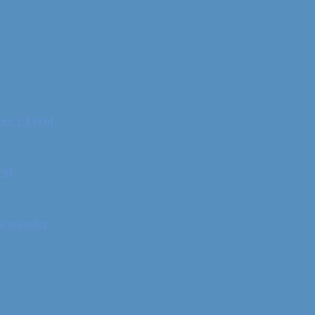
er i Tyrol
rol
ge minder