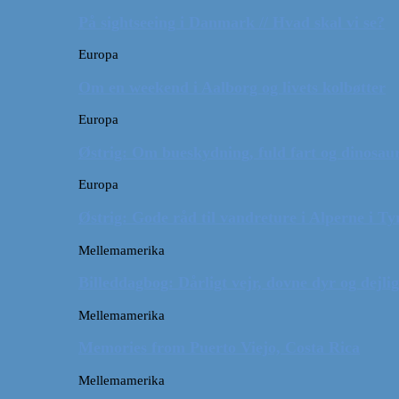
På sightseeing i Danmark // Hvad skal vi se?
Europa
Om en weekend i Aalborg og livets kolbøtter
Europa
Østrig: Om bueskydning, fuld fart og dinosaur
Europa
Østrig: Gode råd til vandreture i Alperne i Ty
Mellemamerika
Billeddagbog: Dårligt vejr, dovne dyr og dejli
Mellemamerika
Memories from Puerto Viejo, Costa Rica
Mellemamerika