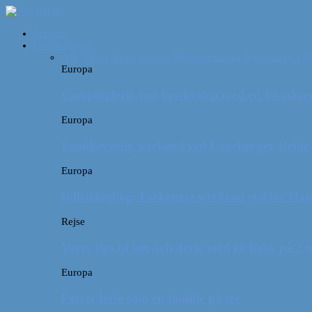
Forside
Destinationer
Alle
Afrika
Asien
Europa
Mellemamerika
Nordamerika
O
Europa
Campingferie ved Vestkysten med en 10 månede
Europa
Familievenlig weekend ved Lüneburger Heide
Europa
Billeddagbog: Forlænget weekend syd for Ha
Rejse
Vores tips til kør-selv-ferie med en baby på 2
Europa
Første ferie som en familie på tre