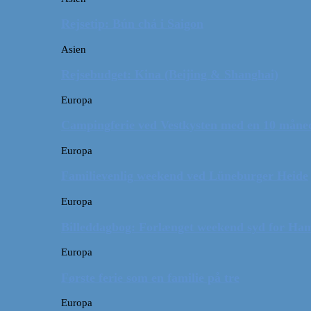
Rejsetip: Bún chả i Saigon
Asien
Rejsebudget: Kina (Beijing & Shanghai)
Europa
Campingferie ved Vestkysten med en 10 månede
Europa
Familievenlig weekend ved Lüneburger Heide
Europa
Billeddagbog: Forlænget weekend syd for Ha
Europa
Første ferie som en familie på tre
Europa