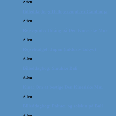
Asien
Billeddagbog: Hellige templer i Cambodja
Asien
Rejseguide: Hiking på Den Kinesiske Mur
Asien
Rejsebudget: Japan (inklusiv Tokyo)
Asien
Billeddagbog: Smukke Bali
Asien
Kina: Om at bestige Den Kinesiske Mur
Asien
Billeddagbog: Palmer og solskin på Bali
Asien