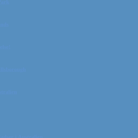
Park
ands
else!
illsborough
tralien
adser i Australien