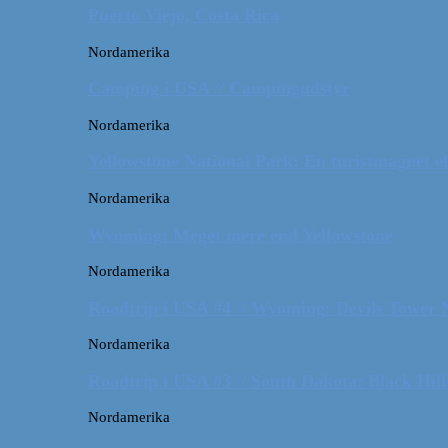
Puerto Viejo, Costa Rica
Nordamerika
Camping i USA // Campingudstyr
Nordamerika
Yellowstone National Park: En turistmagnet el
Nordamerika
Wyoming: Meget mere end Yellowstone
Nordamerika
Roadtrip i USA #4 // Wyoming: Devils Tower
Nordamerika
Roadtrip i USA #3 // South Dakota: Black Hil
Nordamerika