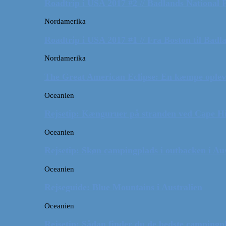
Roadtrip i USA 2017 #2 // Badlands National 
Nordamerika
Roadtrip i USA 2017 #1 // Fra Boston til Badl
Nordamerika
The Great American Eclipse: En kæmpe oplev
Oceanien
Rejsetip: Kænguruer på stranden ved Cape H
Oceanien
Rejsetip: Skøn campingplads i outbacken i Aus
Oceanien
Rejseguide: Blue Mountains i Australien
Oceanien
Rejsetip: Sådan finder du de bedste campingpl