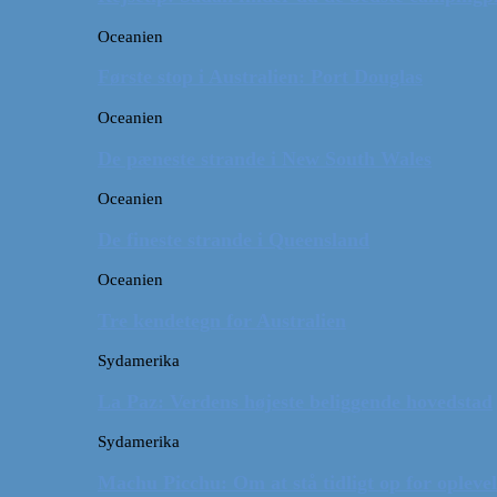
Oceanien
Første stop i Australien: Port Douglas
Oceanien
De pæneste strande i New South Wales
Oceanien
De fineste strande i Queensland
Oceanien
Tre kendetegn for Australien
Sydamerika
La Paz: Verdens højeste beliggende hovedstad
Sydamerika
Machu Picchu: Om at stå tidligt op for oplevel