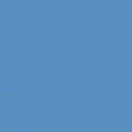
Park
ands
else!
illsborough
tralien
adser i Australien