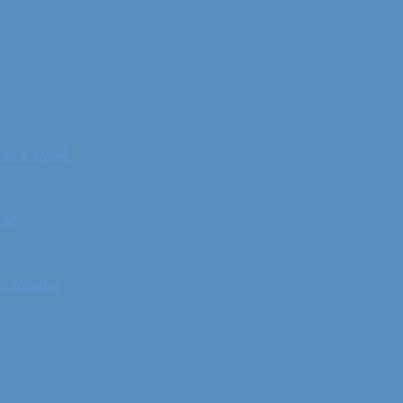
er i Tyrol
rol
ge minder