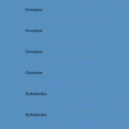
Oceanien
Første stop i Australien: Port Douglas
Oceanien
De pæneste strande i New South Wales
Oceanien
De fineste strande i Queensland
Oceanien
Tre kendetegn for Australien
Sydamerika
La Paz: Verdens højeste beliggende hovedstad
Sydamerika
Machu Picchu: Om at stå tidligt op for oplevel