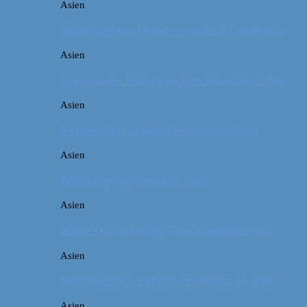
Asien
Billeddagbog: Hellige templer i Cambodja
Asien
Rejseguide: Hiking på Den Kinesiske Mur
Asien
Rejsebudget: Japan (inklusiv Tokyo)
Asien
Billeddagbog: Smukke Bali
Asien
Kina: Om at bestige Den Kinesiske Mur
Asien
Billeddagbog: Palmer og solskin på Bali
Asien