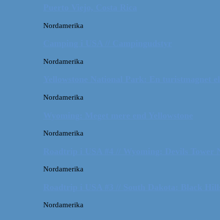
Puerto Viejo, Costa Rica
Nordamerika
Camping i USA // Campingudstyr
Nordamerika
Yellowstone National Park: En turistmagnet el
Nordamerika
Wyoming: Meget mere end Yellowstone
Nordamerika
Roadtrip i USA #4 // Wyoming: Devils Tower
Nordamerika
Roadtrip i USA #3 // South Dakota: Black Hil
Nordamerika