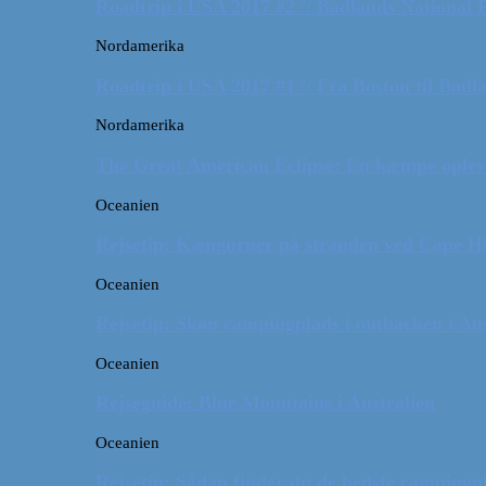
Roadtrip i USA 2017 #2 // Badlands National 
Nordamerika
Roadtrip i USA 2017 #1 // Fra Boston til Badl
Nordamerika
The Great American Eclipse: En kæmpe oplev
Oceanien
Rejsetip: Kænguruer på stranden ved Cape H
Oceanien
Rejsetip: Skøn campingplads i outbacken i Aus
Oceanien
Rejseguide: Blue Mountains i Australien
Oceanien
Rejsetip: Sådan finder du de bedste campingpl