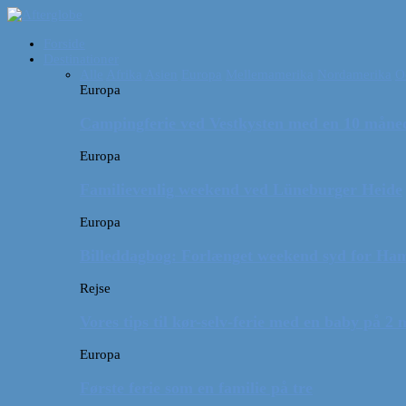
Forside
Destinationer
Alle
Afrika
Asien
Europa
Mellemamerika
Nordamerika
O
Europa
Campingferie ved Vestkysten med en 10 månede
Europa
Familievenlig weekend ved Lüneburger Heide
Europa
Billeddagbog: Forlænget weekend syd for Ha
Rejse
Vores tips til kør-selv-ferie med en baby på 2
Europa
Første ferie som en familie på tre