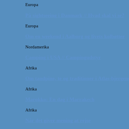
Europa
På sightseeing i Danmark // Hvad skal vi se?
Europa
Om en weekend i Aalborg og livets kolbøtter
Nordamerika
Camping i USA // Campingudstyr
Afrika
Om tandpine, te og traditioner i Atlas-bjergen
Afrika
Marokko: En dag i Marrakech
Afrika
Når det giver mening at rejse