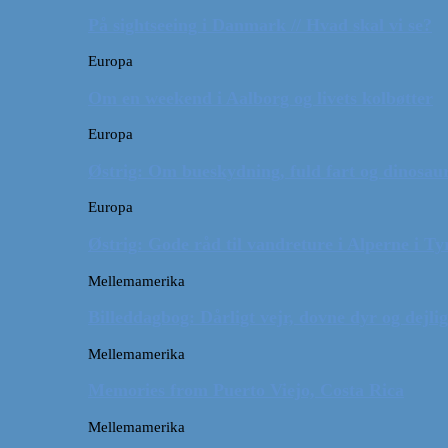
På sightseeing i Danmark // Hvad skal vi se?
Europa
Om en weekend i Aalborg og livets kolbøtter
Europa
Østrig: Om bueskydning, fuld fart og dinosaur
Europa
Østrig: Gode råd til vandreture i Alperne i Ty
Mellemamerika
Billeddagbog: Dårligt vejr, dovne dyr og dejli
Mellemamerika
Memories from Puerto Viejo, Costa Rica
Mellemamerika