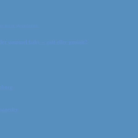
ceanien
Sydamerika
r gammel baby – galt eller genialt?
mborg
 måneder