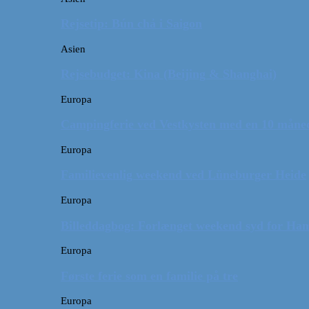
Rejsetip: Bún chả i Saigon
Asien
Rejsebudget: Kina (Beijing & Shanghai)
Europa
Campingferie ved Vestkysten med en 10 månede
Europa
Familievenlig weekend ved Lüneburger Heide
Europa
Billeddagbog: Forlænget weekend syd for Ha
Europa
Første ferie som en familie på tre
Europa