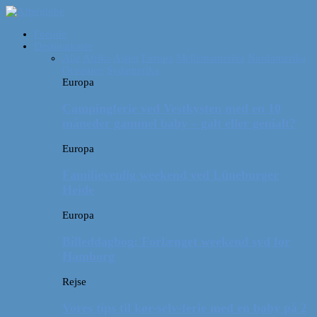
Forside
Destinationer
Alle
Afrika
Asien
Europa
Mellemamerika
Nordamerika
Oceanien
Sydamerika
Europa
Campingferie ved Vestkysten med en 10
måneder gammel baby – galt eller genialt?
Europa
Familievenlig weekend ved Lüneburger
Heide
Europa
Billeddagbog: Forlænget weekend syd for
Hamborg
Rejse
Vores tips til kør-selv-ferie med en baby på 2