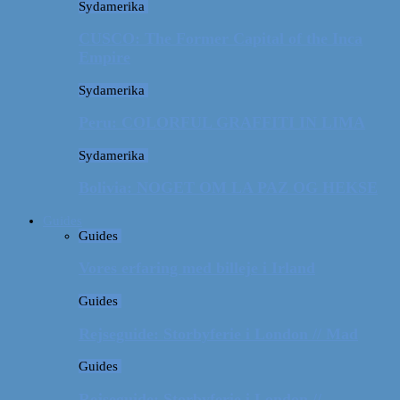
Sydamerika
CUSCO: The Former Capital of the Inca
Empire
Sydamerika
Peru: COLORFUL GRAFFITI IN LIMA
Sydamerika
Bolivia: NOGET OM LA PAZ OG HEKSE
Guides
Guides
Vores erfaring med billeje i Irland
Guides
Rejseguide: Storbyferie i London // Mad
Guides
Rejseguide: Storbyferie i London //