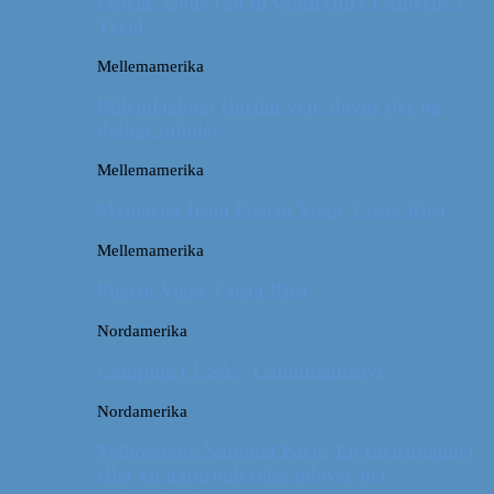
Østrig: Gode råd til vandreture i Alperne i
Tyrol
Mellemamerika
Billeddagbog: Dårligt vejr, dovne dyr og
dejlige minder
Mellemamerika
Memories from Puerto Viejo, Costa Rica
Mellemamerika
Puerto Viejo, Costa Rica
Nordamerika
Camping i USA // Campingudstyr
Nordamerika
Yellowstone National Park: En turistmagnet
eller en naturoplevelse udover det