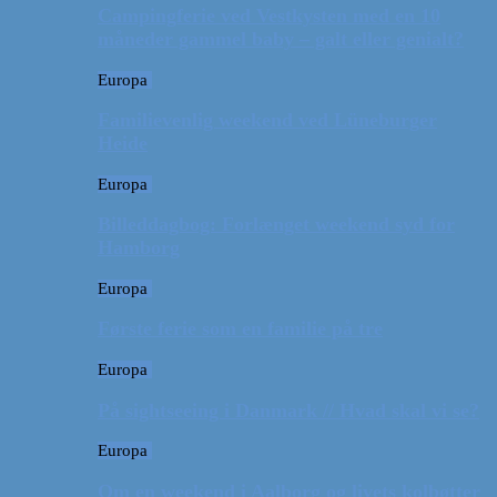
Campingferie ved Vestkysten med en 10
måneder gammel baby – galt eller genialt?
Europa
Familievenlig weekend ved Lüneburger
Heide
Europa
Billeddagbog: Forlænget weekend syd for
Hamborg
Europa
Første ferie som en familie på tre
Europa
På sightseeing i Danmark // Hvad skal vi se?
Europa
Om en weekend i Aalborg og livets kolbøtter