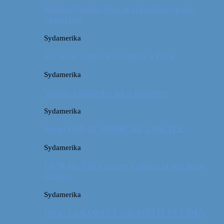
Machu Picchu: Om at stå tidligt op for
oplevelser
Sydamerika
For et år siden: På eventyr i Peru
Sydamerika
Video: 4 måneder på 3 minutter
Sydamerika
Peru: OM AT MØDE DE LOKALE
Sydamerika
CUSCO: The Former Capital of the Inca
Empire
Sydamerika
Peru: COLORFUL GRAFFITI IN LIMA