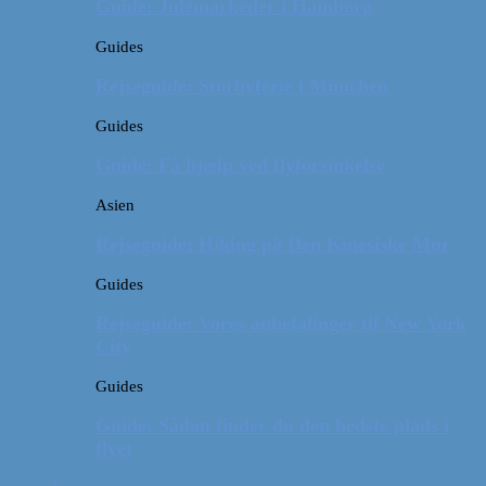
Guide: Julemarkeder i Hamborg
Guides
Rejseguide: Storbyferie i München
Guides
Guide: Få hjælp ved flyforsinkelse
Asien
Rejseguide: Hiking på Den Kinesiske Mur
Guides
Rejseguide: Vores anbefalinger til New York
City
Guides
Guide: Sådan finder du den bedste plads i
flyet