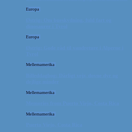
Europa
Østrig: Om bueskydning, fuld fart og
dinosaurer i Tyrol
Europa
Østrig: Gode råd til vandreture i Alperne i
Tyrol
Mellemamerika
Billeddagbog: Dårligt vejr, dovne dyr og
dejlige minder
Mellemamerika
Memories from Puerto Viejo, Costa Rica
Mellemamerika
Puerto Viejo, Costa Rica