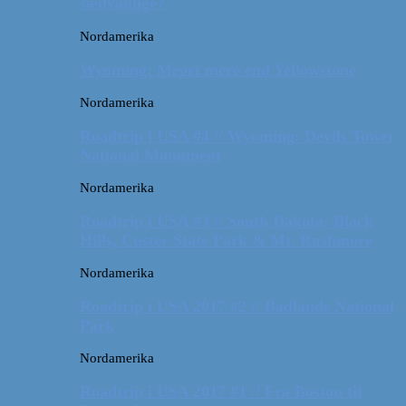
sædvanlige?
Nordamerika
Wyoming: Meget mere end Yellowstone
Nordamerika
Roadtrip i USA #4 // Wyoming: Devils Tower
National Monument
Nordamerika
Roadtrip i USA #3 // South Dakota: Black
Hills, Custer State Park & Mt. Rushmore
Nordamerika
Roadtrip i USA 2017 #2 // Badlands National
Park
Nordamerika
Roadtrip i USA 2017 #1 // Fra Boston til