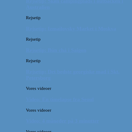
Rejsetip: Skøn campingplads i outbacken i
Australien
Rejsetip
Rejsetip: Izmailovsky Market i Moskva
Rejsetip
Rejsetip: Bún chả i Saigon
Rejsetip
Rejsetip: Det bedste georgiske mad i Skt.
Petersborg
Vores videoer
Video: En timelapse fra Seoul
Vores videoer
Video: 4 måneder på 3 minutter
Vores videoer