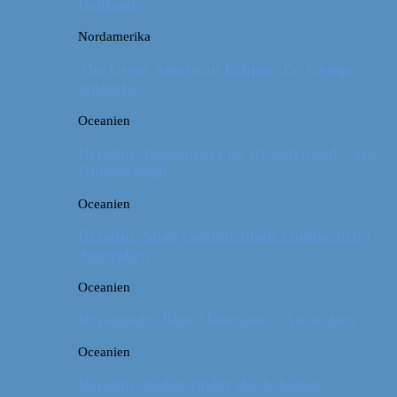
Badlands
Nordamerika
The Great American Eclipse: En kæmpe
oplevelse!
Oceanien
Rejsetip: Kænguruer på stranden ved Cape
Hillsborough
Oceanien
Rejsetip: Skøn campingplads i outbacken i
Australien
Oceanien
Rejseguide: Blue Mountains i Australien
Oceanien
Rejsetip: Sådan finder du de bedste