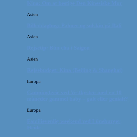
Kina: Om at bestige Den Kinesiske Mur
Asien
Billeddagbog: Palmer og solskin på Bali
Asien
Rejsetip: Bún chả i Saigon
Asien
Rejsebudget: Kina (Beijing & Shanghai)
Europa
Campingferie ved Vestkysten med en 10
måneder gammel baby – galt eller genialt?
Europa
Familievenlig weekend ved Lüneburger
Heide