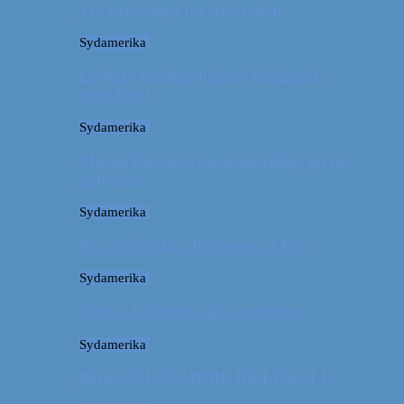
Tre kendetegn for Australien
Sydamerika
La Paz: Verdens højeste beliggende
hovedstad
Sydamerika
Machu Picchu: Om at stå tidligt op for
oplevelser
Sydamerika
For et år siden: På eventyr i Peru
Sydamerika
Video: 4 måneder på 3 minutter
Sydamerika
Peru: OM AT MØDE DE LOKALE