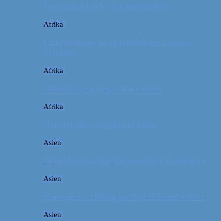
Camping i USA // Campingudstyr
Afrika
Om tandpine, te og traditioner i Atlas-
bjergene
Afrika
Marokko: En dag i Marrakech
Afrika
Når det giver mening at rejse
Asien
Billeddagbog: Hellige templer i Cambodja
Asien
Rejseguide: Hiking på Den Kinesiske Mur
Asien