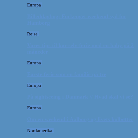
Europa
Billeddagbog: Forlænget weekend syd for
Hamborg
Rejse
Vores tips til kør-selv-ferie med en baby på 2
måneder
Europa
Første ferie som en familie på tre
Europa
På sightseeing i Danmark // Hvad skal vi se?
Europa
Om en weekend i Aalborg og livets kolbøtter
Nordamerika