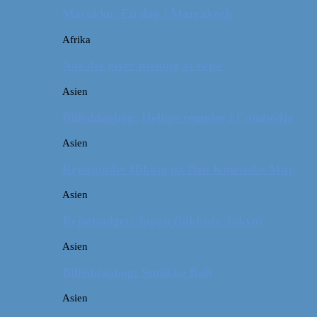
Marokko: En dag i Marrakech
Afrika
Når det giver mening at rejse
Asien
Billeddagbog: Hellige templer i Cambodja
Asien
Rejseguide: Hiking på Den Kinesiske Mur
Asien
Rejsebudget: Japan (inklusiv Tokyo)
Asien
Billeddagbog: Smukke Bali
Asien