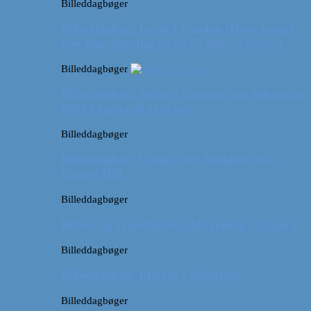
Billeddagbøger
Billeddagbog: Forår i London (Hvor meget
kan man egentlig nå på 52 timer i byen?)
Billeddagbøger
Billeddagbog: Safari i Ungarn? (og lidt om at
blive klogere af at rejse)
Billeddagbøger
Billeddagbog: Udsigt over Budapest fra
Gellert Hill
Billeddagbøger
Billed- og rejsedagbog: Afslapning i Ungarn
Billeddagbøger
Billeddagbog: Efterår i München
Billeddagbøger