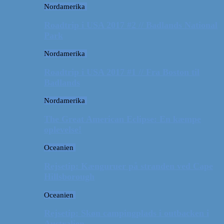
Nordamerika
Roadtrip i USA 2017 #2 // Badlands National
Park
Nordamerika
Roadtrip i USA 2017 #1 // Fra Boston til
Badlands
Nordamerika
The Great American Eclipse: En kæmpe
oplevelse!
Oceanien
Rejsetip: Kænguruer på stranden ved Cape
Hillsborough
Oceanien
Rejsetip: Skøn campingplads i outbacken i
Australien