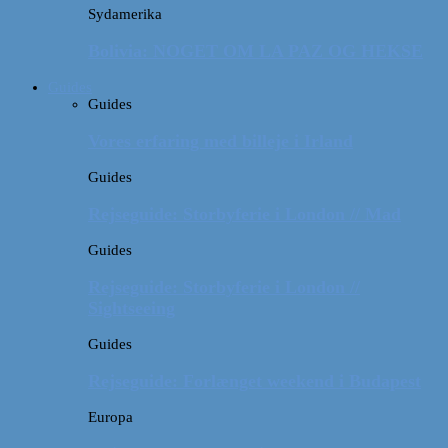
Sydamerika
Bolivia: NOGET OM LA PAZ OG HEKSE
Guides
Guides
Vores erfaring med billeje i Irland
Guides
Rejseguide: Storbyferie i London // Mad
Guides
Rejseguide: Storbyferie i London //
Sightseeing
Guides
Rejseguide: Forlænget weekend i Budapest
Europa