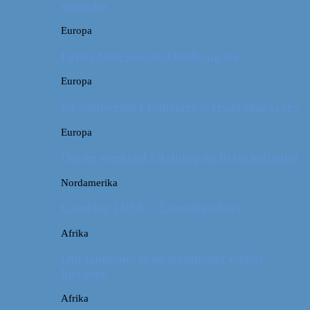
måneder
Europa
Første ferie som en familie på tre
Europa
På sightseeing i Danmark // Hvad skal vi se?
Europa
Om en weekend i Aalborg og livets kolbøtter
Nordamerika
Camping i USA // Campingudstyr
Afrika
Om tandpine, te og traditioner i Atlas-
bjergene
Afrika