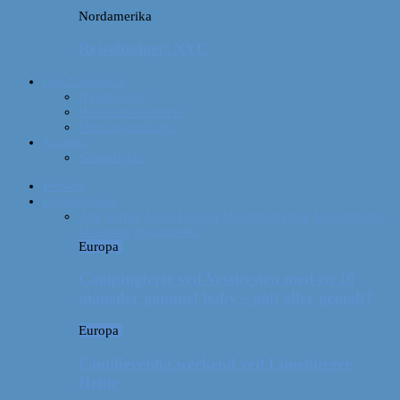
Nordamerika
Rejsebudget: NYC
Om Afterglobe
Hvem er vi?
Hvor har vi været?
Vores rejseudstyr
Kontakt
Samarbejde
Forside
Destinationer
Alle
Afrika
Asien
Europa
Mellemamerika
Nordamerika
Oceanien
Sydamerika
Europa
Campingferie ved Vestkysten med en 10
måneder gammel baby – galt eller genialt?
Europa
Familievenlig weekend ved Lüneburger
Heide