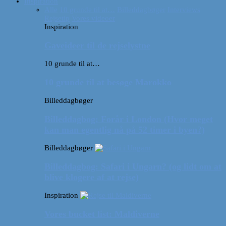
Inspiration
Alle
10 grunde til at…
Billeddagbøger
Interviews
Rejsetip
Vores videoer
Inspiration
Gaveideer til de rejselystne
10 grunde til at…
10 grunde til at besøge Marokko
Billeddagbøger
Billeddagbog: Forår i London (Hvor meget
kan man egentlig nå på 52 timer i byen?)
Billeddagbøger
Billeddagbog: Safari i Ungarn? (og lidt om at
blive klogere af at rejse)
Inspiration
Vores bucket list: Maldiverne