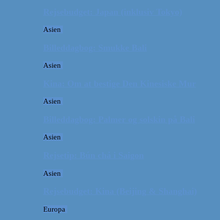
Rejsebudget: Japan (inklusiv Tokyo)
Asien
Billeddagbog: Smukke Bali
Asien
Kina: Om at bestige Den Kinesiske Mur
Asien
Billeddagbog: Palmer og solskin på Bali
Asien
Rejsetip: Bún chả i Saigon
Asien
Rejsebudget: Kina (Beijing & Shanghai)
Europa