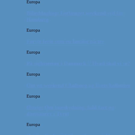
Europa
Billeddagbog: Forlænget weekend syd for
Hamborg
Europa
Første ferie som en familie på tre
Europa
På sightseeing i Danmark // Hvad skal vi se?
Europa
Om en weekend i Aalborg og livets kolbøtter
Europa
Østrig: Om bueskydning, fuld fart og
dinosaurer i Tyrol
Europa