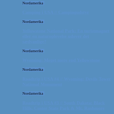
Nordamerika
Camping i USA // Campingudstyr
Nordamerika
Yellowstone National Park: En turistmagnet
eller en naturoplevelse udover det
sædvanlige?
Nordamerika
Wyoming: Meget mere end Yellowstone
Nordamerika
Roadtrip i USA #4 // Wyoming: Devils Tower
National Monument
Nordamerika
Roadtrip i USA #3 // South Dakota: Black
Hills, Custer State Park & Mt. Rushmore