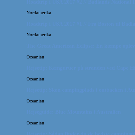
Roadtrip i USA 2017 #2 // Badlands National 
Nordamerika
Roadtrip i USA 2017 #1 // Fra Boston til Badl
Nordamerika
The Great American Eclipse: En kæmpe oplev
Oceanien
Rejsetip: Kænguruer på stranden ved Cape H
Oceanien
Rejsetip: Skøn campingplads i outbacken i Aus
Oceanien
Rejseguide: Blue Mountains i Australien
Oceanien
Rejsetip: Sådan finder du de bedste campingpl