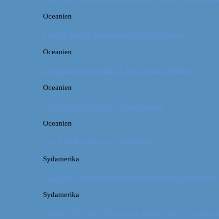
Oceanien
Første stop i Australien: Port Douglas
Oceanien
De pæneste strande i New South Wales
Oceanien
De fineste strande i Queensland
Oceanien
Tre kendetegn for Australien
Sydamerika
La Paz: Verdens højeste beliggende hovedstad
Sydamerika
Machu Picchu: Om at stå tidligt op for oplevel