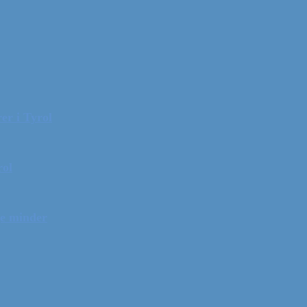
er i Tyrol
rol
ge minder