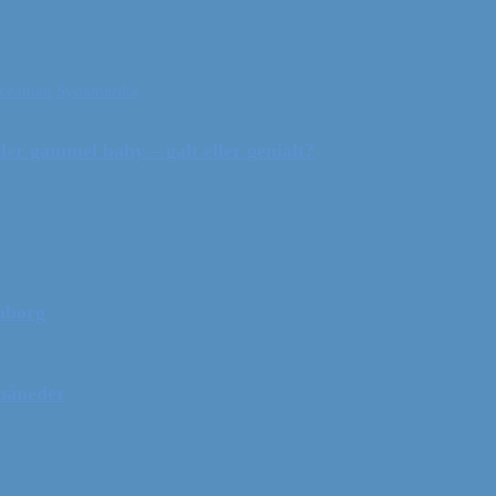
ceanien
Sydamerika
r gammel baby – galt eller genialt?
mborg
 måneder