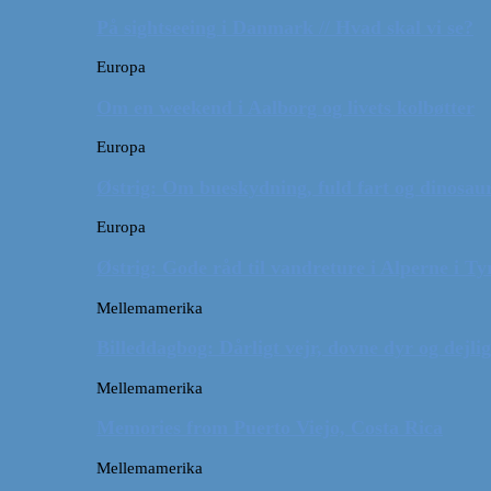
På sightseeing i Danmark // Hvad skal vi se?
Europa
Om en weekend i Aalborg og livets kolbøtter
Europa
Østrig: Om bueskydning, fuld fart og dinosaur
Europa
Østrig: Gode råd til vandreture i Alperne i Ty
Mellemamerika
Billeddagbog: Dårligt vejr, dovne dyr og dejli
Mellemamerika
Memories from Puerto Viejo, Costa Rica
Mellemamerika