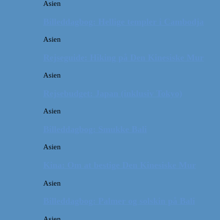
Asien
Billeddagbog: Hellige templer i Cambodja
Asien
Rejseguide: Hiking på Den Kinesiske Mur
Asien
Rejsebudget: Japan (inklusiv Tokyo)
Asien
Billeddagbog: Smukke Bali
Asien
Kina: Om at bestige Den Kinesiske Mur
Asien
Billeddagbog: Palmer og solskin på Bali
Asien