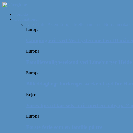
Forside
Destinationer
Alle
Afrika
Asien
Europa
Mellemamerika
Nordamerika
O
Europa
Campingferie ved Vestkysten med en 10 månede
Europa
Familievenlig weekend ved Lüneburger Heide
Europa
Billeddagbog: Forlænget weekend syd for Ha
Rejse
Vores tips til kør-selv-ferie med en baby på 2
Europa
Første ferie som en familie på tre