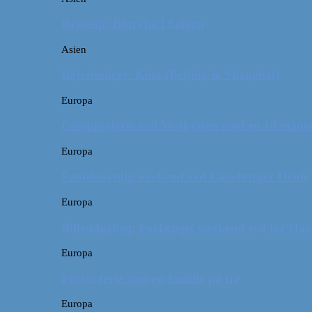
Rejsetip: Bún chả i Saigon
Asien
Rejsebudget: Kina (Beijing & Shanghai)
Europa
Campingferie ved Vestkysten med en 10 månede
Europa
Familievenlig weekend ved Lüneburger Heide
Europa
Billeddagbog: Forlænget weekend syd for Ha
Europa
Første ferie som en familie på tre
Europa