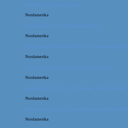
Puerto Viejo, Costa Rica
Nordamerika
Camping i USA // Campingudstyr
Nordamerika
Yellowstone National Park: En turistmagnet el
Nordamerika
Wyoming: Meget mere end Yellowstone
Nordamerika
Roadtrip i USA #4 // Wyoming: Devils Tower
Nordamerika
Roadtrip i USA #3 // South Dakota: Black Hil
Nordamerika