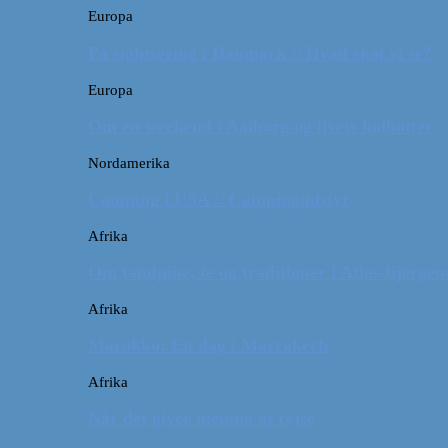
Europa
På sightseeing i Danmark // Hvad skal vi se?
Europa
Om en weekend i Aalborg og livets kolbøtter
Nordamerika
Camping i USA // Campingudstyr
Afrika
Om tandpine, te og traditioner i Atlas-bjergen
Afrika
Marokko: En dag i Marrakech
Afrika
Når det giver mening at rejse