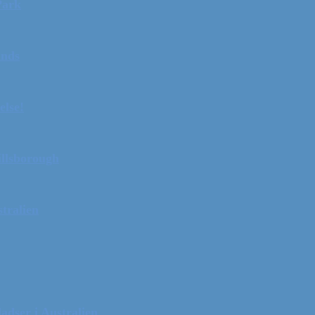
Park
ands
else!
illsborough
tralien
adser i Australien