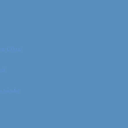
er i Tyrol
rol
ge minder