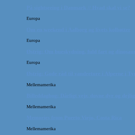
På sightseeing i Danmark // Hvad skal vi se?
Europa
Om en weekend i Aalborg og livets kolbøtter
Europa
Østrig: Om bueskydning, fuld fart og dinosaur
Europa
Østrig: Gode råd til vandreture i Alperne i Ty
Mellemamerika
Billeddagbog: Dårligt vejr, dovne dyr og dejli
Mellemamerika
Memories from Puerto Viejo, Costa Rica
Mellemamerika