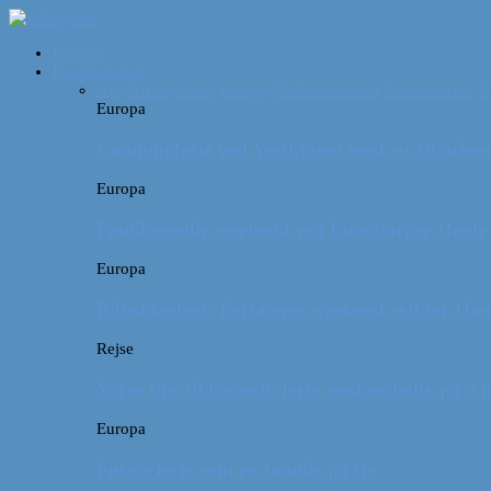
Forside
Destinationer
Alle
Afrika
Asien
Europa
Mellemamerika
Nordamerika
O
Europa
Campingferie ved Vestkysten med en 10 månede
Europa
Familievenlig weekend ved Lüneburger Heide
Europa
Billeddagbog: Forlænget weekend syd for Ha
Rejse
Vores tips til kør-selv-ferie med en baby på 2
Europa
Første ferie som en familie på tre