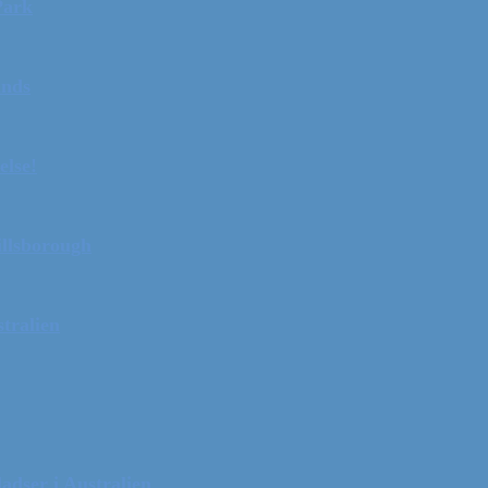
Park
ands
else!
illsborough
tralien
adser i Australien