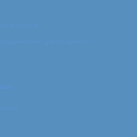
ceanien
Sydamerika
r gammel baby – galt eller genialt?
mborg
 måneder