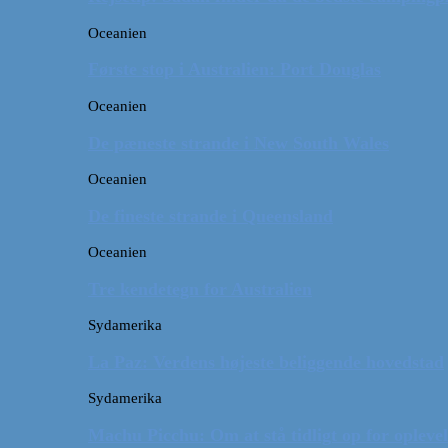
Oceanien
Første stop i Australien: Port Douglas
Oceanien
De pæneste strande i New South Wales
Oceanien
De fineste strande i Queensland
Oceanien
Tre kendetegn for Australien
Sydamerika
La Paz: Verdens højeste beliggende hovedstad
Sydamerika
Machu Picchu: Om at stå tidligt op for oplevel