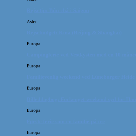
Rejsetip: Bún chả i Saigon
Asien
Rejsebudget: Kina (Beijing & Shanghai)
Europa
Campingferie ved Vestkysten med en 10 månede
Europa
Familievenlig weekend ved Lüneburger Heide
Europa
Billeddagbog: Forlænget weekend syd for Ha
Europa
Første ferie som en familie på tre
Europa