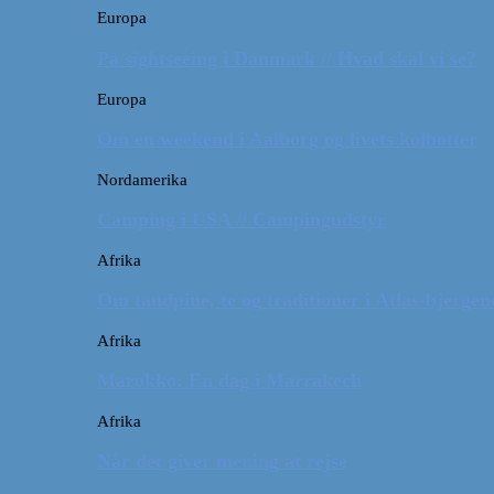
Europa
På sightseeing i Danmark // Hvad skal vi se?
Europa
Om en weekend i Aalborg og livets kolbøtter
Nordamerika
Camping i USA // Campingudstyr
Afrika
Om tandpine, te og traditioner i Atlas-bjergen
Afrika
Marokko: En dag i Marrakech
Afrika
Når det giver mening at rejse