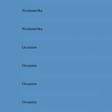
Roadtrip i USA 2017 #2 // Badlands National 
Nordamerika
Roadtrip i USA 2017 #1 // Fra Boston til Badl
Nordamerika
The Great American Eclipse: En kæmpe oplev
Oceanien
Rejsetip: Kænguruer på stranden ved Cape H
Oceanien
Rejsetip: Skøn campingplads i outbacken i Aus
Oceanien
Rejseguide: Blue Mountains i Australien
Oceanien
Rejsetip: Sådan finder du de bedste campingpl