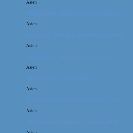
Asien
Billeddagbog: Hellige templer i Cambodja
Asien
Rejseguide: Hiking på Den Kinesiske Mur
Asien
Rejsebudget: Japan (inklusiv Tokyo)
Asien
Billeddagbog: Smukke Bali
Asien
Kina: Om at bestige Den Kinesiske Mur
Asien
Billeddagbog: Palmer og solskin på Bali
Asien