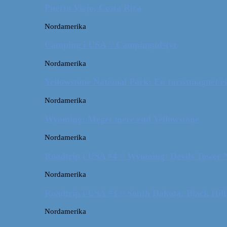
Puerto Viejo, Costa Rica
Nordamerika
Camping i USA // Campingudstyr
Nordamerika
Yellowstone National Park: En turistmagnet el
Nordamerika
Wyoming: Meget mere end Yellowstone
Nordamerika
Roadtrip i USA #4 // Wyoming: Devils Tower
Nordamerika
Roadtrip i USA #3 // South Dakota: Black Hil
Nordamerika