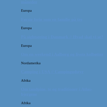
måneder
Europa
Første ferie som en familie på tre
Europa
På sightseeing i Danmark // Hvad skal vi se?
Europa
Om en weekend i Aalborg og livets kolbøtter
Nordamerika
Camping i USA // Campingudstyr
Afrika
Om tandpine, te og traditioner i Atlas-
bjergene
Afrika