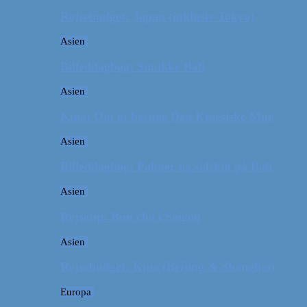
Rejsebudget: Japan (inklusiv Tokyo)
Asien
Billeddagbog: Smukke Bali
Asien
Kina: Om at bestige Den Kinesiske Mur
Asien
Billeddagbog: Palmer og solskin på Bali
Asien
Rejsetip: Bún chả i Saigon
Asien
Rejsebudget: Kina (Beijing & Shanghai)
Europa