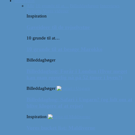
Inspiration
Alle
10 grunde til at…
Billeddagbøger
Interviews
Rejsetip
Vores videoer
Inspiration
Gaveideer til de rejselystne
10 grunde til at…
10 grunde til at besøge Marokko
Billeddagbøger
Billeddagbog: Forår i London (Hvor meget
kan man egentlig nå på 52 timer i byen?)
Billeddagbøger
Billeddagbog: Safari i Ungarn? (og lidt om at
blive klogere af at rejse)
Inspiration
Vores bucket list: Maldiverne