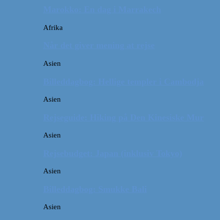
Marokko: En dag i Marrakech
Afrika
Når det giver mening at rejse
Asien
Billeddagbog: Hellige templer i Cambodja
Asien
Rejseguide: Hiking på Den Kinesiske Mur
Asien
Rejsebudget: Japan (inklusiv Tokyo)
Asien
Billeddagbog: Smukke Bali
Asien