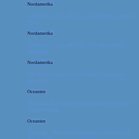
Nordamerika
Roadtrip i USA 2017 #2 // Badlands National
Park
Nordamerika
Roadtrip i USA 2017 #1 // Fra Boston til
Badlands
Nordamerika
The Great American Eclipse: En kæmpe
oplevelse!
Oceanien
Rejsetip: Kænguruer på stranden ved Cape
Hillsborough
Oceanien
Rejsetip: Skøn campingplads i outbacken i
Australien