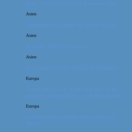
Kina: Om at bestige Den Kinesiske Mur
Asien
Billeddagbog: Palmer og solskin på Bali
Asien
Rejsetip: Bún chả i Saigon
Asien
Rejsebudget: Kina (Beijing & Shanghai)
Europa
Campingferie ved Vestkysten med en 10
måneder gammel baby – galt eller genialt?
Europa
Familievenlig weekend ved Lüneburger
Heide