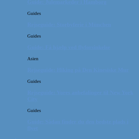
Guide: Julemarkeder i Hamborg
Guides
Rejseguide: Storbyferie i München
Guides
Guide: Få hjælp ved flyforsinkelse
Asien
Rejseguide: Hiking på Den Kinesiske Mur
Guides
Rejseguide: Vores anbefalinger til New York
City
Guides
Guide: Sådan finder du den bedste plads i
flyet