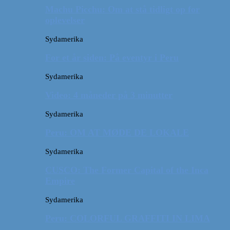
Machu Picchu: Om at stå tidligt op for
oplevelser
Sydamerika
For et år siden: På eventyr i Peru
Sydamerika
Video: 4 måneder på 3 minutter
Sydamerika
Peru: OM AT MØDE DE LOKALE
Sydamerika
CUSCO: The Former Capital of the Inca
Empire
Sydamerika
Peru: COLORFUL GRAFFITI IN LIMA