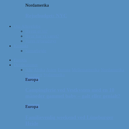
Nordamerika
Rejsebudget: NYC
Om Afterglobe
Hvem er vi?
Hvor har vi været?
Vores rejseudstyr
Kontakt
Samarbejde
Forside
Destinationer
Alle
Afrika
Asien
Europa
Mellemamerika
Nordamerika
Oceanien
Sydamerika
Europa
Campingferie ved Vestkysten med en 10
måneder gammel baby – galt eller genialt?
Europa
Familievenlig weekend ved Lüneburger
Heide