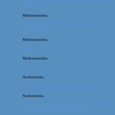
Østrig: Gode råd til vandreture i Alperne i
Tyrol
Mellemamerika
Billeddagbog: Dårligt vejr, dovne dyr og
dejlige minder
Mellemamerika
Memories from Puerto Viejo, Costa Rica
Mellemamerika
Puerto Viejo, Costa Rica
Nordamerika
Camping i USA // Campingudstyr
Nordamerika
Yellowstone National Park: En turistmagnet
eller en naturoplevelse udover det