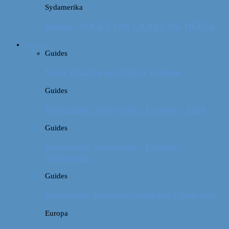
Sydamerika
Bolivia: NOGET OM LA PAZ OG HEKSE
Guides
Guides
Vores erfaring med billeje i Irland
Guides
Rejseguide: Storbyferie i London // Mad
Guides
Rejseguide: Storbyferie i London //
Sightseeing
Guides
Rejseguide: Forlænget weekend i Budapest
Europa