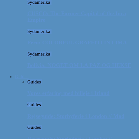
Sydamerika
CUSCO: The Former Capital of the Inca
Empire
Sydamerika
Peru: COLORFUL GRAFFITI IN LIMA
Sydamerika
Bolivia: NOGET OM LA PAZ OG HEKSE
Guides
Guides
Vores erfaring med billeje i Irland
Guides
Rejseguide: Storbyferie i London // Mad
Guides
Rejseguide: Storbyferie i London //