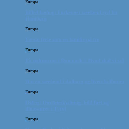
Europa
Billeddagbog: Forlænget weekend syd for
Hamborg
Europa
Første ferie som en familie på tre
Europa
På sightseeing i Danmark // Hvad skal vi se?
Europa
Om en weekend i Aalborg og livets kolbøtter
Europa
Østrig: Om bueskydning, fuld fart og
dinosaurer i Tyrol
Europa