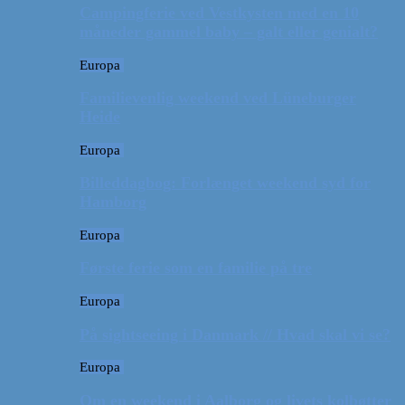
Campingferie ved Vestkysten med en 10
måneder gammel baby – galt eller genialt?
Europa
Familievenlig weekend ved Lüneburger
Heide
Europa
Billeddagbog: Forlænget weekend syd for
Hamborg
Europa
Første ferie som en familie på tre
Europa
På sightseeing i Danmark // Hvad skal vi se?
Europa
Om en weekend i Aalborg og livets kolbøtter