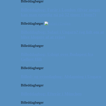
Billeddagbøger
Billeddagbog: Forår i London (Hvor meget
kan man egentlig nå på 52 timer i byen?)
Billeddagbøger
Billeddagbog: Safari i Ungarn? (og lidt om at
blive klogere af at rejse)
Billeddagbøger
Billeddagbog: Udsigt over Budapest fra
Gellert Hill
Billeddagbøger
Billed- og rejsedagbog: Afslapning i Ungarn
Billeddagbøger
Billeddagbog: Efterår i München
Billeddagbøger