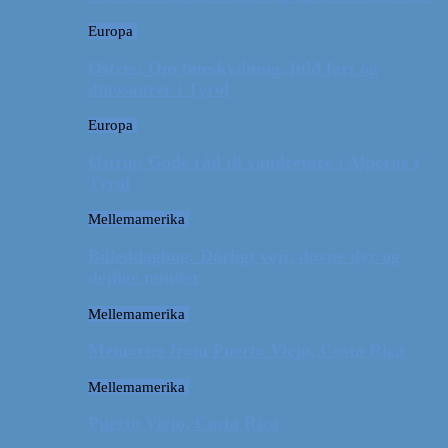
Europa
Østrig: Om bueskydning, fuld fart og
dinosaurer i Tyrol
Europa
Østrig: Gode råd til vandreture i Alperne i
Tyrol
Mellemamerika
Billeddagbog: Dårligt vejr, dovne dyr og
dejlige minder
Mellemamerika
Memories from Puerto Viejo, Costa Rica
Mellemamerika
Puerto Viejo, Costa Rica