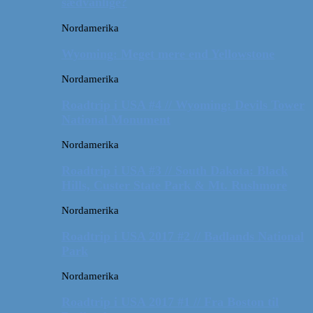
sædvanlige?
Nordamerika
Wyoming: Meget mere end Yellowstone
Nordamerika
Roadtrip i USA #4 // Wyoming: Devils Tower
National Monument
Nordamerika
Roadtrip i USA #3 // South Dakota: Black
Hills, Custer State Park & Mt. Rushmore
Nordamerika
Roadtrip i USA 2017 #2 // Badlands National
Park
Nordamerika
Roadtrip i USA 2017 #1 // Fra Boston til