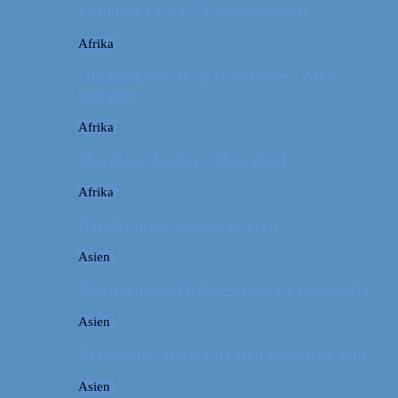
Camping i USA // Campingudstyr
Afrika
Om tandpine, te og traditioner i Atlas-
bjergene
Afrika
Marokko: En dag i Marrakech
Afrika
Når det giver mening at rejse
Asien
Billeddagbog: Hellige templer i Cambodja
Asien
Rejseguide: Hiking på Den Kinesiske Mur
Asien