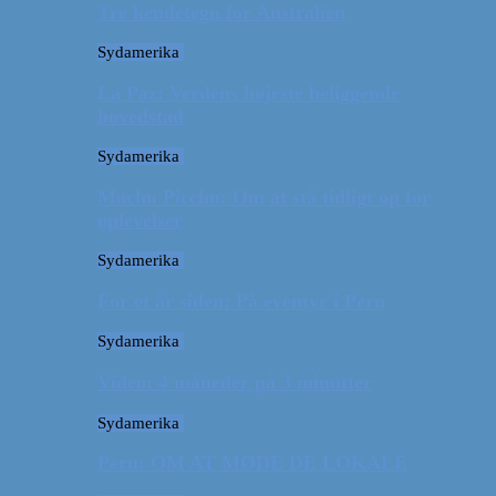
Tre kendetegn for Australien
Sydamerika
La Paz: Verdens højeste beliggende
hovedstad
Sydamerika
Machu Picchu: Om at stå tidligt op for
oplevelser
Sydamerika
For et år siden: På eventyr i Peru
Sydamerika
Video: 4 måneder på 3 minutter
Sydamerika
Peru: OM AT MØDE DE LOKALE