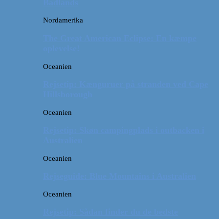
Badlands
Nordamerika
The Great American Eclipse: En kæmpe
oplevelse!
Oceanien
Rejsetip: Kænguruer på stranden ved Cape
Hillsborough
Oceanien
Rejsetip: Skøn campingplads i outbacken i
Australien
Oceanien
Rejseguide: Blue Mountains i Australien
Oceanien
Rejsetip: Sådan finder du de bedste