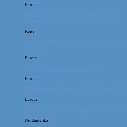
Europa
Billeddagbog: Forlænget weekend syd for
Hamborg
Rejse
Vores tips til kør-selv-ferie med en baby på 2
måneder
Europa
Første ferie som en familie på tre
Europa
På sightseeing i Danmark // Hvad skal vi se?
Europa
Om en weekend i Aalborg og livets kolbøtter
Nordamerika