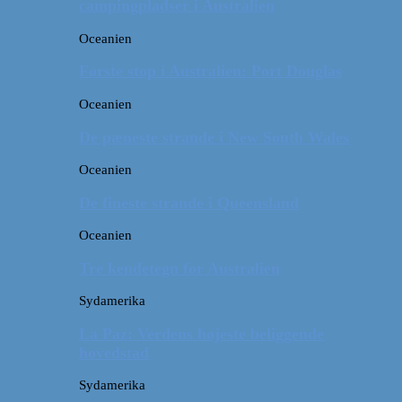
campingpladser i Australien
Oceanien
Første stop i Australien: Port Douglas
Oceanien
De pæneste strande i New South Wales
Oceanien
De fineste strande i Queensland
Oceanien
Tre kendetegn for Australien
Sydamerika
La Paz: Verdens højeste beliggende
hovedstad
Sydamerika