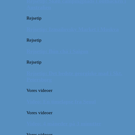
Rejsetip: Skøn campingplads i outbacken i
Australien
Rejsetip
Rejsetip: Izmailovsky Market i Moskva
Rejsetip
Rejsetip: Bún chả i Saigon
Rejsetip
Rejsetip: Det bedste georgiske mad i Skt.
Petersborg
Vores videoer
Video: En timelapse fra Seoul
Vores videoer
Video: 4 måneder på 3 minutter
Vores videoer