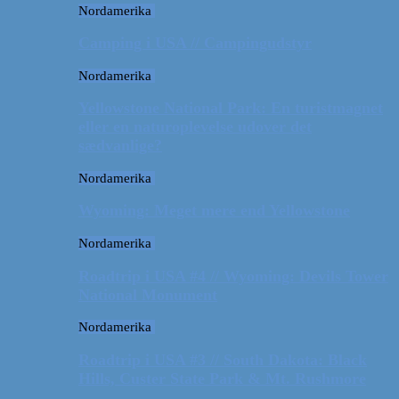
Nordamerika
Camping i USA // Campingudstyr
Nordamerika
Yellowstone National Park: En turistmagnet
eller en naturoplevelse udover det
sædvanlige?
Nordamerika
Wyoming: Meget mere end Yellowstone
Nordamerika
Roadtrip i USA #4 // Wyoming: Devils Tower
National Monument
Nordamerika
Roadtrip i USA #3 // South Dakota: Black
Hills, Custer State Park & Mt. Rushmore