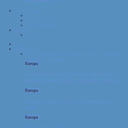
Rejsebudget: NYC
Om Afterglobe
Hvem er vi?
Hvor har vi været?
Vores rejseudstyr
Kontakt
Samarbejde
Forside
Destinationer
Alle
Afrika
Asien
Europa
Mellemamerika
Nordamerika
Oceanien
Sydamerika
Europa
Campingferie ved Vestkysten med en 10
måneder gammel baby – galt eller genialt?
Europa
Familievenlig weekend ved Lüneburger
Heide
Europa
Billeddagbog: Forlænget weekend syd for