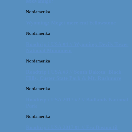
sædvanlige?
Nordamerika
Wyoming: Meget mere end Yellowstone
Nordamerika
Roadtrip i USA #4 // Wyoming: Devils Tower
National Monument
Nordamerika
Roadtrip i USA #3 // South Dakota: Black
Hills, Custer State Park & Mt. Rushmore
Nordamerika
Roadtrip i USA 2017 #2 // Badlands National
Park
Nordamerika
Roadtrip i USA 2017 #1 // Fra Boston til