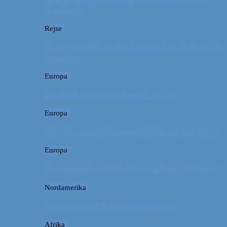
Hamborg
Rejse
Vores tips til kør-selv-ferie med en baby på 2
måneder
Europa
Første ferie som en familie på tre
Europa
På sightseeing i Danmark // Hvad skal vi se?
Europa
Om en weekend i Aalborg og livets kolbøtter
Nordamerika
Camping i USA // Campingudstyr
Afrika