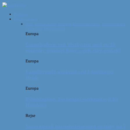
Forside
Destinationer
Alle
Afrika
Asien
Europa
Mellemamerika
Nordamerika
Oceanien
Sydamerika
Europa
Campingferie ved Vestkysten med en 10
måneder gammel baby – galt eller genialt?
Europa
Familievenlig weekend ved Lüneburger
Heide
Europa
Billeddagbog: Forlænget weekend syd for
Hamborg
Rejse
Vores tips til kør-selv-ferie med en baby på 2