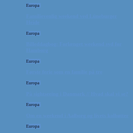
Europa
Familievenlig weekend ved Lüneburger
Heide
Europa
Billeddagbog: Forlænget weekend syd for
Hamborg
Europa
Første ferie som en familie på tre
Europa
På sightseeing i Danmark // Hvad skal vi se?
Europa
Om en weekend i Aalborg og livets kolbøtter
Europa