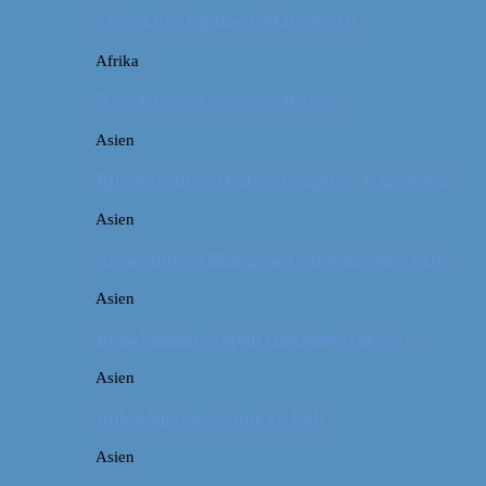
Marokko: En dag i Marrakech
Afrika
Når det giver mening at rejse
Asien
Billeddagbog: Hellige templer i Cambodja
Asien
Rejseguide: Hiking på Den Kinesiske Mur
Asien
Rejsebudget: Japan (inklusiv Tokyo)
Asien
Billeddagbog: Smukke Bali
Asien