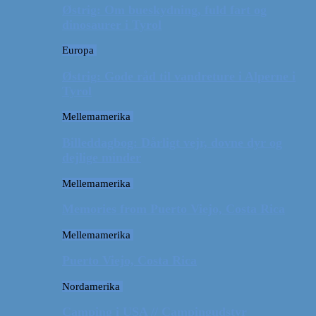
Østrig: Om bueskydning, fuld fart og
dinosaurer i Tyrol
Europa
Østrig: Gode råd til vandreture i Alperne i
Tyrol
Mellemamerika
Billeddagbog: Dårligt vejr, dovne dyr og
dejlige minder
Mellemamerika
Memories from Puerto Viejo, Costa Rica
Mellemamerika
Puerto Viejo, Costa Rica
Nordamerika
Camping i USA // Campingudstyr