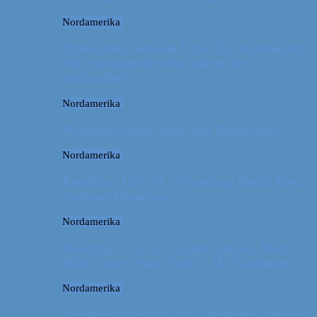
Nordamerika
Yellowstone National Park: En turistmagnet
eller en naturoplevelse udover det
sædvanlige?
Nordamerika
Wyoming: Meget mere end Yellowstone
Nordamerika
Roadtrip i USA #4 // Wyoming: Devils Tower
National Monument
Nordamerika
Roadtrip i USA #3 // South Dakota: Black
Hills, Custer State Park & Mt. Rushmore
Nordamerika
Roadtrip i USA 2017 #2 // Badlands National