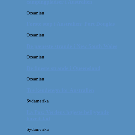
campingpladser i Australien
Oceanien
Første stop i Australien: Port Douglas
Oceanien
De pæneste strande i New South Wales
Oceanien
De fineste strande i Queensland
Oceanien
Tre kendetegn for Australien
Sydamerika
La Paz: Verdens højeste beliggende
hovedstad
Sydamerika