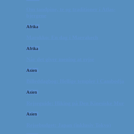
Om tandpine, te og traditioner i Atlas-
bjergene
Afrika
Marokko: En dag i Marrakech
Afrika
Når det giver mening at rejse
Asien
Billeddagbog: Hellige templer i Cambodja
Asien
Rejseguide: Hiking på Den Kinesiske Mur
Asien
Rejsebudget: Japan (inklusiv Tokyo)