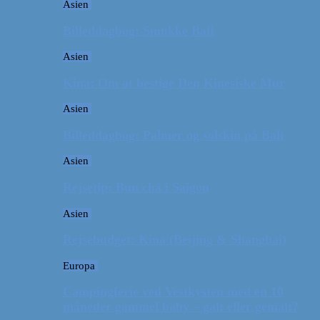
Asien
Billeddagbog: Smukke Bali
Asien
Kina: Om at bestige Den Kinesiske Mur
Asien
Billeddagbog: Palmer og solskin på Bali
Asien
Rejsetip: Bún chả i Saigon
Asien
Rejsebudget: Kina (Beijing & Shanghai)
Europa
Campingferie ved Vestkysten med en 10
måneder gammel baby – galt eller genialt?