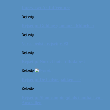
Interview: Artful Venture
Rejsetip
Rejsetip: Guld og glamour i München
Rejsetip
Vores bedste rejsetips #2
Rejsetip
Rejsetip: Nørdet hotel i Budapest
Rejsetip
Rejsetip: De bedste pakkeposer
Rejsetip
Rejsetip: Skøn campingplads i outbacken i
Australien