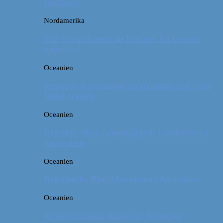
Badlands
Nordamerika
The Great American Eclipse: En kæmpe
oplevelse!
Oceanien
Rejsetip: Kænguruer på stranden ved Cape
Hillsborough
Oceanien
Rejsetip: Skøn campingplads i outbacken i
Australien
Oceanien
Rejseguide: Blue Mountains i Australien
Oceanien
Rejsetip: Sådan finder du de bedste