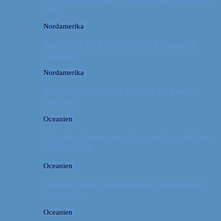
Park
Nordamerika
Roadtrip i USA 2017 #1 // Fra Boston til
Badlands
Nordamerika
The Great American Eclipse: En kæmpe
oplevelse!
Oceanien
Rejsetip: Kænguruer på stranden ved Cape
Hillsborough
Oceanien
Rejsetip: Skøn campingplads i outbacken i
Australien
Oceanien