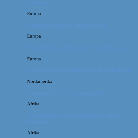
måneder
Europa
Første ferie som en familie på tre
Europa
På sightseeing i Danmark // Hvad skal vi se?
Europa
Om en weekend i Aalborg og livets kolbøtter
Nordamerika
Camping i USA // Campingudstyr
Afrika
Om tandpine, te og traditioner i Atlas-
bjergene
Afrika