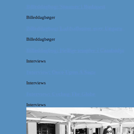
Billeddagbog: Sommer i Budapest
Billeddagbøger
Billeddagbog: Luftballontur over Ungarn
Billeddagbøger
Billeddagbog: Hellige templer i Cambodja
Interviews
Interview: Once Upon A Saga
Interviews
Interview: Cycling The Globe
Interviews