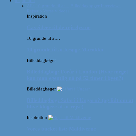
Inspiration
Alle
10 grunde til at…
Billeddagbøger
Interviews
Rejsetip
Vores videoer
Inspiration
Gaveideer til de rejselystne
10 grunde til at…
10 grunde til at besøge Marokko
Billeddagbøger
Billeddagbog: Forår i London (Hvor meget
kan man egentlig nå på 52 timer i byen?)
Billeddagbøger
Billeddagbog: Safari i Ungarn? (og lidt om at
blive klogere af at rejse)
Inspiration
Vores bucket list: Maldiverne