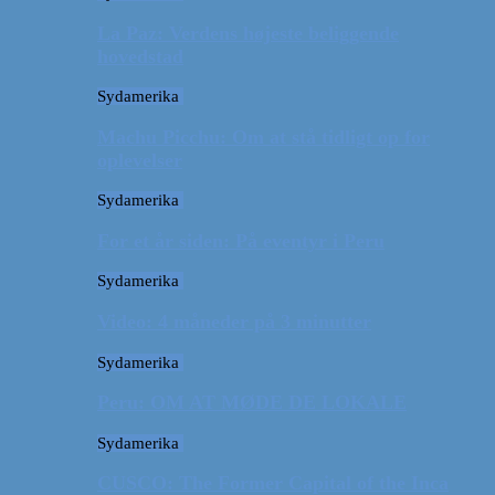
La Paz: Verdens højeste beliggende
hovedstad
Sydamerika
Machu Picchu: Om at stå tidligt op for
oplevelser
Sydamerika
For et år siden: På eventyr i Peru
Sydamerika
Video: 4 måneder på 3 minutter
Sydamerika
Peru: OM AT MØDE DE LOKALE
Sydamerika
CUSCO: The Former Capital of the Inca