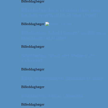
Billeddagbøger
Billeddagbog: Forår i London (Hvor meget
kan man egentlig nå på 52 timer i byen?)
Billeddagbøger
Billeddagbog: Safari i Ungarn? (og lidt om at
blive klogere af at rejse)
Billeddagbøger
Billeddagbog: Udsigt over Budapest fra
Gellert Hill
Billeddagbøger
Billed- og rejsedagbog: Afslapning i Ungarn
Billeddagbøger
Billeddagbog: Efterår i München
Billeddagbøger