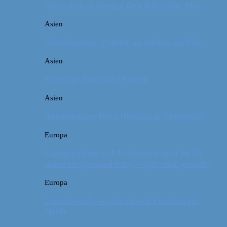
Kina: Om at bestige Den Kinesiske Mur
Asien
Billeddagbog: Palmer og solskin på Bali
Asien
Rejsetip: Bún chả i Saigon
Asien
Rejsebudget: Kina (Beijing & Shanghai)
Europa
Campingferie ved Vestkysten med en 10
måneder gammel baby – galt eller genialt?
Europa
Familievenlig weekend ved Lüneburger
Heide