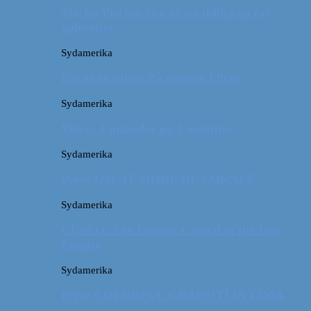
Machu Picchu: Om at stå tidligt op for
oplevelser
Sydamerika
For et år siden: På eventyr i Peru
Sydamerika
Video: 4 måneder på 3 minutter
Sydamerika
Peru: OM AT MØDE DE LOKALE
Sydamerika
CUSCO: The Former Capital of the Inca
Empire
Sydamerika
Peru: COLORFUL GRAFFITI IN LIMA