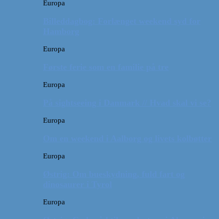
Europa
Billeddagbog: Forlænget weekend syd for
Hamborg
Europa
Første ferie som en familie på tre
Europa
På sightseeing i Danmark // Hvad skal vi se?
Europa
Om en weekend i Aalborg og livets kolbøtter
Europa
Østrig: Om bueskydning, fuld fart og
dinosaurer i Tyrol
Europa