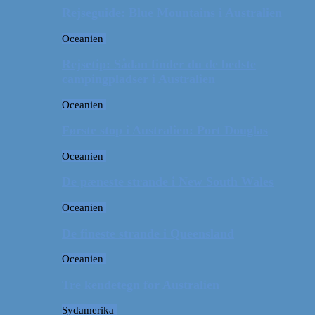
Rejseguide: Blue Mountains i Australien
Oceanien
Rejsetip: Sådan finder du de bedste
campingpladser i Australien
Oceanien
Første stop i Australien: Port Douglas
Oceanien
De pæneste strande i New South Wales
Oceanien
De fineste strande i Queensland
Oceanien
Tre kendetegn for Australien
Sydamerika