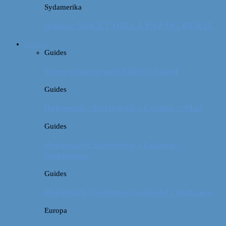
Sydamerika
Bolivia: NOGET OM LA PAZ OG HEKSE
Guides
Guides
Vores erfaring med billeje i Irland
Guides
Rejseguide: Storbyferie i London // Mad
Guides
Rejseguide: Storbyferie i London //
Sightseeing
Guides
Rejseguide: Forlænget weekend i Budapest
Europa