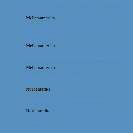
Østrig: Gode råd til vandreture i Alperne i
Tyrol
Mellemamerika
Billeddagbog: Dårligt vejr, dovne dyr og
dejlige minder
Mellemamerika
Memories from Puerto Viejo, Costa Rica
Mellemamerika
Puerto Viejo, Costa Rica
Nordamerika
Camping i USA // Campingudstyr
Nordamerika
Yellowstone National Park: En turistmagnet
eller en naturoplevelse udover det