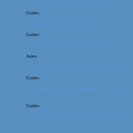
Guide: Julemarkeder i Hamborg
Guides
Rejseguide: Storbyferie i München
Guides
Guide: Få hjælp ved flyforsinkelse
Asien
Rejseguide: Hiking på Den Kinesiske Mur
Guides
Rejseguide: Vores anbefalinger til New York
City
Guides
Guide: Sådan finder du den bedste plads i
flyet