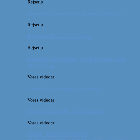
Rejsetip
Rejsetip: Izmailovsky Market i Moskva
Rejsetip
Rejsetip: Bún chả i Saigon
Rejsetip
Rejsetip: Det bedste georgiske mad i Skt.
Petersborg
Vores videoer
Video: En timelapse fra Seoul
Vores videoer
Video: 4 måneder på 3 minutter
Vores videoer
Video: ALBUQUERQUE