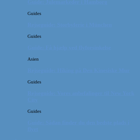
Guide: Julemarkeder i Hamborg
Guides
Rejseguide: Storbyferie i München
Guides
Guide: Få hjælp ved flyforsinkelse
Asien
Rejseguide: Hiking på Den Kinesiske Mur
Guides
Rejseguide: Vores anbefalinger til New York
City
Guides
Guide: Sådan finder du den bedste plads i
flyet