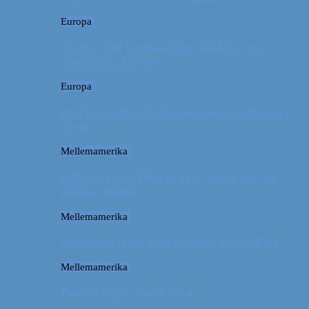
Europa
Østrig: Om bueskydning, fuld fart og
dinosaurer i Tyrol
Europa
Østrig: Gode råd til vandreture i Alperne i
Tyrol
Mellemamerika
Billeddagbog: Dårligt vejr, dovne dyr og
dejlige minder
Mellemamerika
Memories from Puerto Viejo, Costa Rica
Mellemamerika
Puerto Viejo, Costa Rica