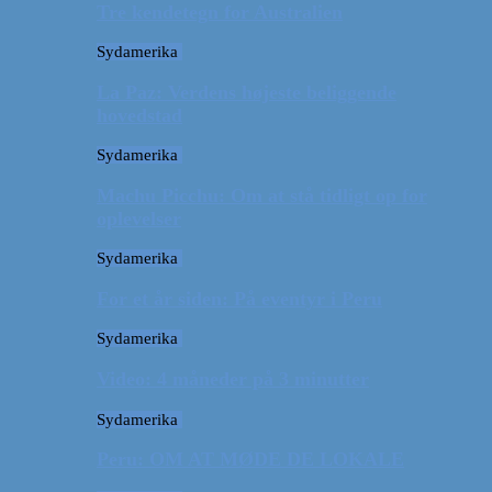
Tre kendetegn for Australien
Sydamerika
La Paz: Verdens højeste beliggende
hovedstad
Sydamerika
Machu Picchu: Om at stå tidligt op for
oplevelser
Sydamerika
For et år siden: På eventyr i Peru
Sydamerika
Video: 4 måneder på 3 minutter
Sydamerika
Peru: OM AT MØDE DE LOKALE