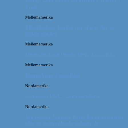
Østrig: Gode råd til vandreture i Alperne i
Tyrol
Mellemamerika
Billeddagbog: Dårligt vejr, dovne dyr og
dejlige minder
Mellemamerika
Memories from Puerto Viejo, Costa Rica
Mellemamerika
Puerto Viejo, Costa Rica
Nordamerika
Camping i USA // Campingudstyr
Nordamerika
Yellowstone National Park: En turistmagnet
eller en naturoplevelse udover det