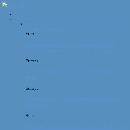
Forside
Destinationer
Alle
Afrika
Asien
Europa
Mellemamerika
Nordamerika
Oceanien
Sydamerika
Europa
Campingferie ved Vestkysten med en 10
måneder gammel baby – galt eller genialt?
Europa
Familievenlig weekend ved Lüneburger
Heide
Europa
Billeddagbog: Forlænget weekend syd for
Hamborg
Rejse
Vores tips til kør-selv-ferie med en baby på 2