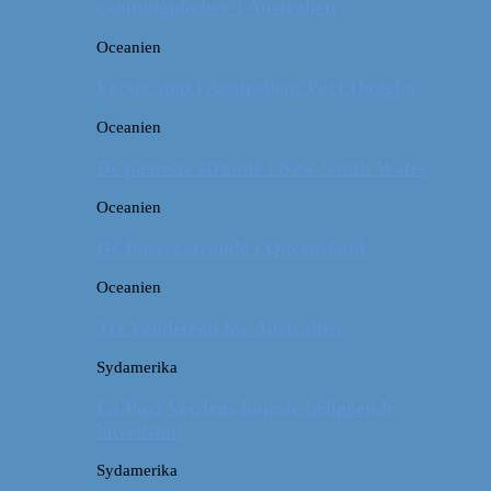
campingpladser i Australien
Oceanien
Første stop i Australien: Port Douglas
Oceanien
De pæneste strande i New South Wales
Oceanien
De fineste strande i Queensland
Oceanien
Tre kendetegn for Australien
Sydamerika
La Paz: Verdens højeste beliggende
hovedstad
Sydamerika