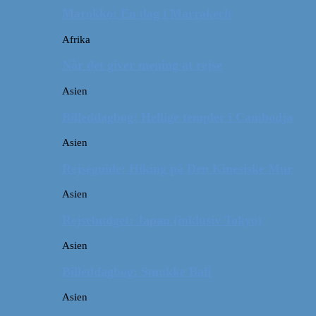
Marokko: En dag i Marrakech
Afrika
Når det giver mening at rejse
Asien
Billeddagbog: Hellige templer i Cambodja
Asien
Rejseguide: Hiking på Den Kinesiske Mur
Asien
Rejsebudget: Japan (inklusiv Tokyo)
Asien
Billeddagbog: Smukke Bali
Asien