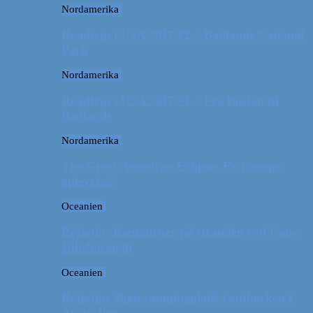
Nordamerika
Roadtrip i USA 2017 #2 // Badlands National
Park
Nordamerika
Roadtrip i USA 2017 #1 // Fra Boston til
Badlands
Nordamerika
The Great American Eclipse: En kæmpe
oplevelse!
Oceanien
Rejsetip: Kænguruer på stranden ved Cape
Hillsborough
Oceanien
Rejsetip: Skøn campingplads i outbacken i
Australien