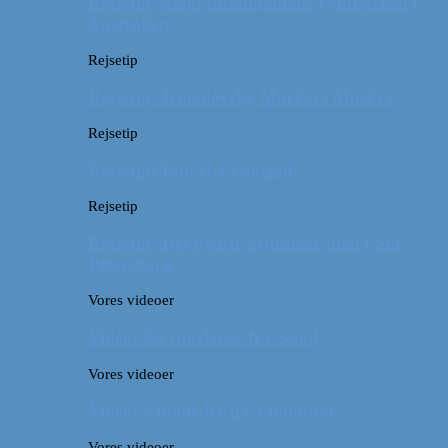
Rejsetip: Skøn campingplads i outbacken i
Australien
Rejsetip
Rejsetip: Izmailovsky Market i Moskva
Rejsetip
Rejsetip: Bún chả i Saigon
Rejsetip
Rejsetip: Det bedste georgiske mad i Skt.
Petersborg
Vores videoer
Video: En timelapse fra Seoul
Vores videoer
Video: 4 måneder på 3 minutter
Vores videoer