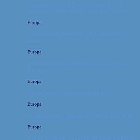
Campingferie ved Vestkysten med en 10
måneder gammel baby – galt eller genialt?
Europa
Familievenlig weekend ved Lüneburger
Heide
Europa
Billeddagbog: Forlænget weekend syd for
Hamborg
Europa
Første ferie som en familie på tre
Europa
På sightseeing i Danmark // Hvad skal vi se?
Europa
Om en weekend i Aalborg og livets kolbøtter