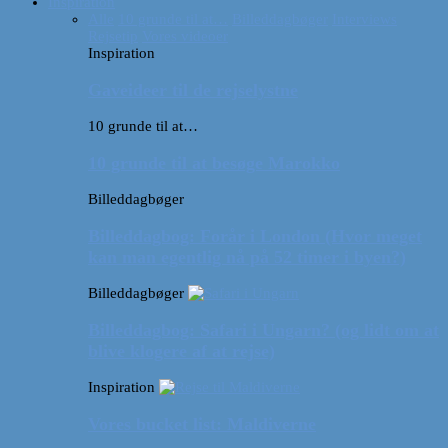
Inspiration
Alle
10 grunde til at…
Billeddagbøger
Interviews
Rejsetip
Vores videoer
Inspiration
Gaveideer til de rejselystne
10 grunde til at…
10 grunde til at besøge Marokko
Billeddagbøger
Billeddagbog: Forår i London (Hvor meget
kan man egentlig nå på 52 timer i byen?)
Billeddagbøger
Billeddagbog: Safari i Ungarn? (og lidt om at
blive klogere af at rejse)
Inspiration
Vores bucket list: Maldiverne