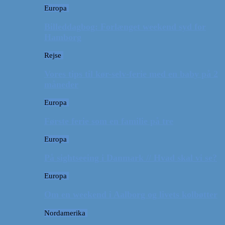
Europa
Billeddagbog: Forlænget weekend syd for
Hamborg
Rejse
Vores tips til kør-selv-ferie med en baby på 2
måneder
Europa
Første ferie som en familie på tre
Europa
På sightseeing i Danmark // Hvad skal vi se?
Europa
Om en weekend i Aalborg og livets kolbøtter
Nordamerika