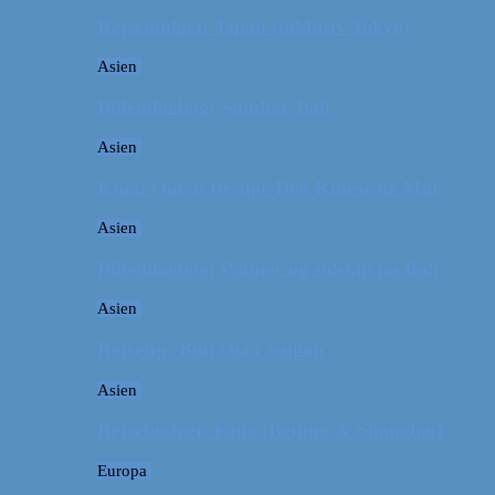
Rejsebudget: Japan (inklusiv Tokyo)
Asien
Billeddagbog: Smukke Bali
Asien
Kina: Om at bestige Den Kinesiske Mur
Asien
Billeddagbog: Palmer og solskin på Bali
Asien
Rejsetip: Bún chả i Saigon
Asien
Rejsebudget: Kina (Beijing & Shanghai)
Europa