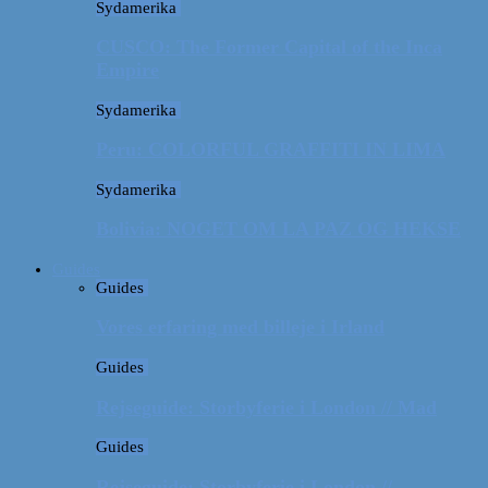
Sydamerika
CUSCO: The Former Capital of the Inca
Empire
Sydamerika
Peru: COLORFUL GRAFFITI IN LIMA
Sydamerika
Bolivia: NOGET OM LA PAZ OG HEKSE
Guides
Guides
Vores erfaring med billeje i Irland
Guides
Rejseguide: Storbyferie i London // Mad
Guides
Rejseguide: Storbyferie i London //