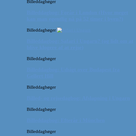
Billeddagbøger
Billeddagbog: Forår i London (Hvor meget
kan man egentlig nå på 52 timer i byen?)
Billeddagbøger
Billeddagbog: Safari i Ungarn? (og lidt om at
blive klogere af at rejse)
Billeddagbøger
Billeddagbog: Udsigt over Budapest fra
Gellert Hill
Billeddagbøger
Billed- og rejsedagbog: Afslapning i Ungarn
Billeddagbøger
Billeddagbog: Efterår i München
Billeddagbøger