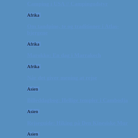
Camping i USA // Campingudstyr
Afrika
Om tandpine, te og traditioner i Atlas-
bjergene
Afrika
Marokko: En dag i Marrakech
Afrika
Når det giver mening at rejse
Asien
Billeddagbog: Hellige templer i Cambodja
Asien
Rejseguide: Hiking på Den Kinesiske Mur
Asien