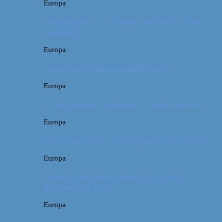
Europa
Billeddagbog: Forlænget weekend syd for
Hamborg
Europa
Første ferie som en familie på tre
Europa
På sightseeing i Danmark // Hvad skal vi se?
Europa
Om en weekend i Aalborg og livets kolbøtter
Europa
Østrig: Om bueskydning, fuld fart og
dinosaurer i Tyrol
Europa