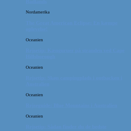
Badlands
Nordamerika
The Great American Eclipse: En kæmpe
oplevelse!
Oceanien
Rejsetip: Kænguruer på stranden ved Cape
Hillsborough
Oceanien
Rejsetip: Skøn campingplads i outbacken i
Australien
Oceanien
Rejseguide: Blue Mountains i Australien
Oceanien
Rejsetip: Sådan finder du de bedste