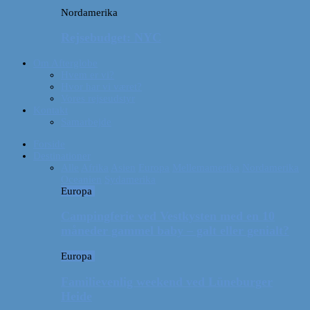
Nordamerika
Rejsebudget: NYC
Om Afterglobe
Hvem er vi?
Hvor har vi været?
Vores rejseudstyr
Kontakt
Samarbejde
Forside
Destinationer
Alle
Afrika
Asien
Europa
Mellemamerika
Nordamerika
Oceanien
Sydamerika
Europa
Campingferie ved Vestkysten med en 10
måneder gammel baby – galt eller genialt?
Europa
Familievenlig weekend ved Lüneburger
Heide