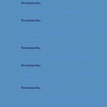
Nordamerika
Camping i USA // Campingudstyr
Nordamerika
Yellowstone National Park: En turistmagnet
eller en naturoplevelse udover det
sædvanlige?
Nordamerika
Wyoming: Meget mere end Yellowstone
Nordamerika
Roadtrip i USA #4 // Wyoming: Devils Tower
National Monument
Nordamerika
Roadtrip i USA #3 // South Dakota: Black
Hills, Custer State Park & Mt. Rushmore