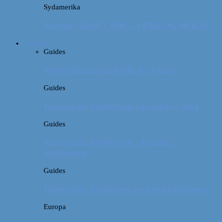
Sydamerika
Bolivia: NOGET OM LA PAZ OG HEKSE
Guides
Guides
Vores erfaring med billeje i Irland
Guides
Rejseguide: Storbyferie i London // Mad
Guides
Rejseguide: Storbyferie i London //
Sightseeing
Guides
Rejseguide: Forlænget weekend i Budapest
Europa