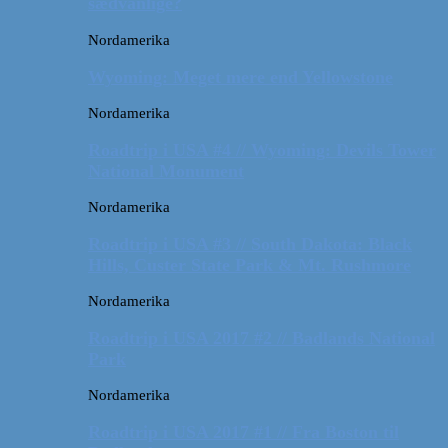
sædvanlige?
Nordamerika
Wyoming: Meget mere end Yellowstone
Nordamerika
Roadtrip i USA #4 // Wyoming: Devils Tower
National Monument
Nordamerika
Roadtrip i USA #3 // South Dakota: Black
Hills, Custer State Park & Mt. Rushmore
Nordamerika
Roadtrip i USA 2017 #2 // Badlands National
Park
Nordamerika
Roadtrip i USA 2017 #1 // Fra Boston til