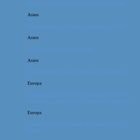
Kina: Om at bestige Den Kinesiske Mur
Asien
Billeddagbog: Palmer og solskin på Bali
Asien
Rejsetip: Bún chả i Saigon
Asien
Rejsebudget: Kina (Beijing & Shanghai)
Europa
Campingferie ved Vestkysten med en 10
måneder gammel baby – galt eller genialt?
Europa
Familievenlig weekend ved Lüneburger
Heide