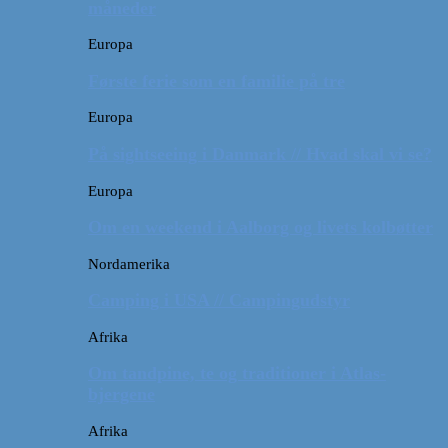
måneder
Europa
Første ferie som en familie på tre
Europa
På sightseeing i Danmark // Hvad skal vi se?
Europa
Om en weekend i Aalborg og livets kolbøtter
Nordamerika
Camping i USA // Campingudstyr
Afrika
Om tandpine, te og traditioner i Atlas-
bjergene
Afrika