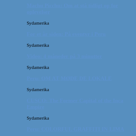
Machu Picchu: Om at stå tidligt op for
oplevelser
Sydamerika
For et år siden: På eventyr i Peru
Sydamerika
Video: 4 måneder på 3 minutter
Sydamerika
Peru: OM AT MØDE DE LOKALE
Sydamerika
CUSCO: The Former Capital of the Inca
Empire
Sydamerika
Peru: COLORFUL GRAFFITI IN LIMA