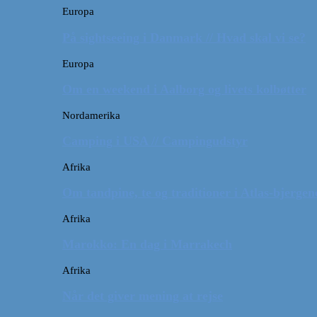
Europa
På sightseeing i Danmark // Hvad skal vi se?
Europa
Om en weekend i Aalborg og livets kolbøtter
Nordamerika
Camping i USA // Campingudstyr
Afrika
Om tandpine, te og traditioner i Atlas-bjergen
Afrika
Marokko: En dag i Marrakech
Afrika
Når det giver mening at rejse