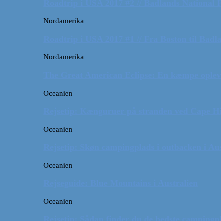
Roadtrip i USA 2017 #2 // Badlands National 
Nordamerika
Roadtrip i USA 2017 #1 // Fra Boston til Badl
Nordamerika
The Great American Eclipse: En kæmpe oplev
Oceanien
Rejsetip: Kænguruer på stranden ved Cape H
Oceanien
Rejsetip: Skøn campingplads i outbacken i Aus
Oceanien
Rejseguide: Blue Mountains i Australien
Oceanien
Rejsetip: Sådan finder du de bedste campingpl