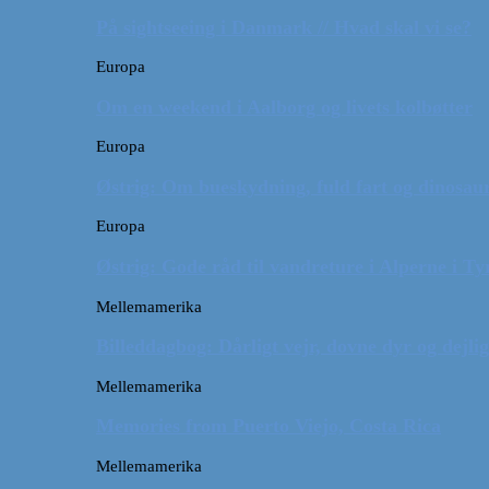
På sightseeing i Danmark // Hvad skal vi se?
Europa
Om en weekend i Aalborg og livets kolbøtter
Europa
Østrig: Om bueskydning, fuld fart og dinosaur
Europa
Østrig: Gode råd til vandreture i Alperne i Ty
Mellemamerika
Billeddagbog: Dårligt vejr, dovne dyr og dejli
Mellemamerika
Memories from Puerto Viejo, Costa Rica
Mellemamerika