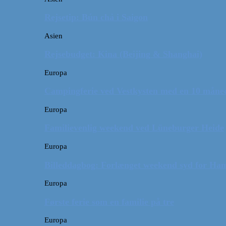
Rejsetip: Bún chả i Saigon
Asien
Rejsebudget: Kina (Beijing & Shanghai)
Europa
Campingferie ved Vestkysten med en 10 månede
Europa
Familievenlig weekend ved Lüneburger Heide
Europa
Billeddagbog: Forlænget weekend syd for Ha
Europa
Første ferie som en familie på tre
Europa