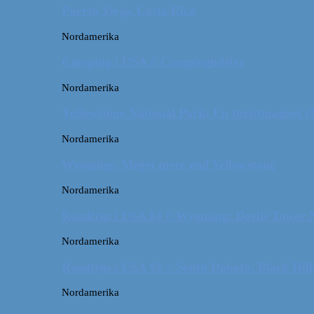
Puerto Viejo, Costa Rica
Nordamerika
Camping i USA // Campingudstyr
Nordamerika
Yellowstone National Park: En turistmagnet el
Nordamerika
Wyoming: Meget mere end Yellowstone
Nordamerika
Roadtrip i USA #4 // Wyoming: Devils Tower
Nordamerika
Roadtrip i USA #3 // South Dakota: Black Hil
Nordamerika