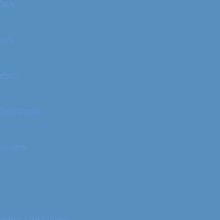
Park
ands
else!
illsborough
tralien
adser i Australien