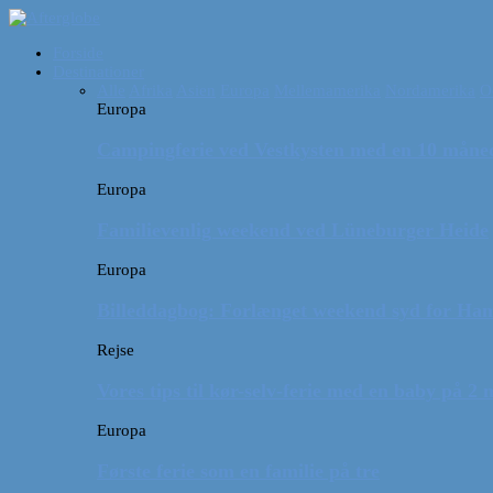
Forside
Destinationer
Alle
Afrika
Asien
Europa
Mellemamerika
Nordamerika
O
Europa
Campingferie ved Vestkysten med en 10 månede
Europa
Familievenlig weekend ved Lüneburger Heide
Europa
Billeddagbog: Forlænget weekend syd for Ha
Rejse
Vores tips til kør-selv-ferie med en baby på 2
Europa
Første ferie som en familie på tre