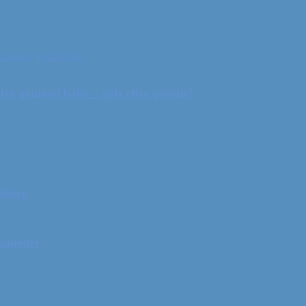
ceanien
Sydamerika
r gammel baby – galt eller genialt?
mborg
 måneder