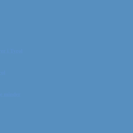
er i Tyrol
rol
ge minder