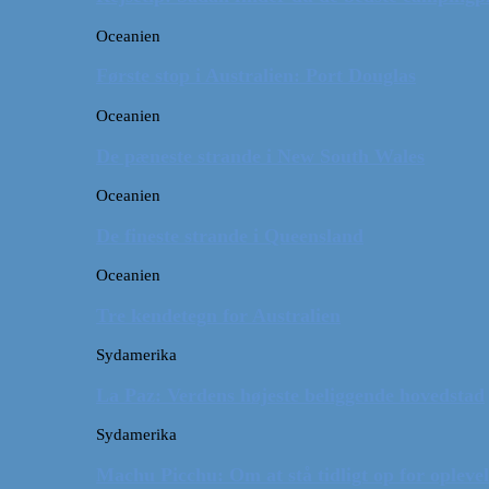
Oceanien
Første stop i Australien: Port Douglas
Oceanien
De pæneste strande i New South Wales
Oceanien
De fineste strande i Queensland
Oceanien
Tre kendetegn for Australien
Sydamerika
La Paz: Verdens højeste beliggende hovedstad
Sydamerika
Machu Picchu: Om at stå tidligt op for oplevel