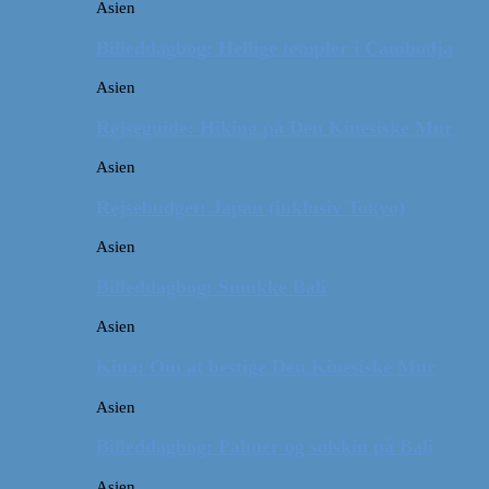
Asien
Billeddagbog: Hellige templer i Cambodja
Asien
Rejseguide: Hiking på Den Kinesiske Mur
Asien
Rejsebudget: Japan (inklusiv Tokyo)
Asien
Billeddagbog: Smukke Bali
Asien
Kina: Om at bestige Den Kinesiske Mur
Asien
Billeddagbog: Palmer og solskin på Bali
Asien