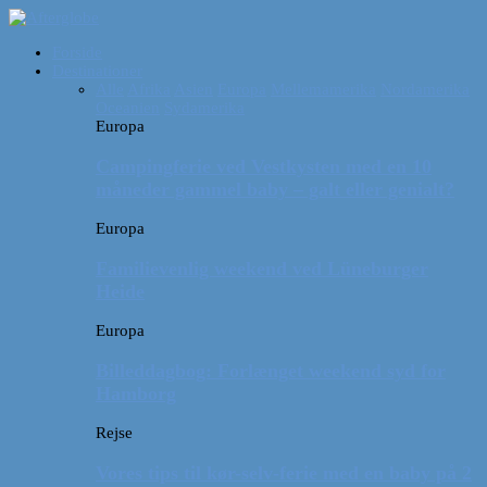
Forside
Destinationer
Alle
Afrika
Asien
Europa
Mellemamerika
Nordamerika
Oceanien
Sydamerika
Europa
Campingferie ved Vestkysten med en 10
måneder gammel baby – galt eller genialt?
Europa
Familievenlig weekend ved Lüneburger
Heide
Europa
Billeddagbog: Forlænget weekend syd for
Hamborg
Rejse
Vores tips til kør-selv-ferie med en baby på 2