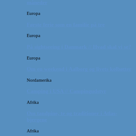
måneder
Europa
Første ferie som en familie på tre
Europa
På sightseeing i Danmark // Hvad skal vi se?
Europa
Om en weekend i Aalborg og livets kolbøtter
Nordamerika
Camping i USA // Campingudstyr
Afrika
Om tandpine, te og traditioner i Atlas-
bjergene
Afrika