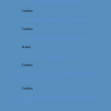
Guide: Julemarkeder i Hamborg
Guides
Rejseguide: Storbyferie i München
Guides
Guide: Få hjælp ved flyforsinkelse
Asien
Rejseguide: Hiking på Den Kinesiske Mur
Guides
Rejseguide: Vores anbefalinger til New York
City
Guides
Guide: Sådan finder du den bedste plads i
flyet