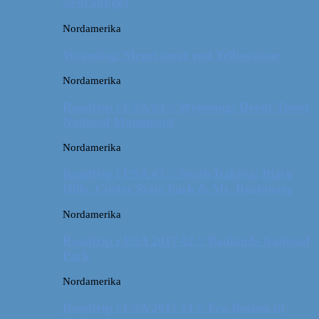
sædvanlige?
Nordamerika
Wyoming: Meget mere end Yellowstone
Nordamerika
Roadtrip i USA #4 // Wyoming: Devils Tower
National Monument
Nordamerika
Roadtrip i USA #3 // South Dakota: Black
Hills, Custer State Park & Mt. Rushmore
Nordamerika
Roadtrip i USA 2017 #2 // Badlands National
Park
Nordamerika
Roadtrip i USA 2017 #1 // Fra Boston til