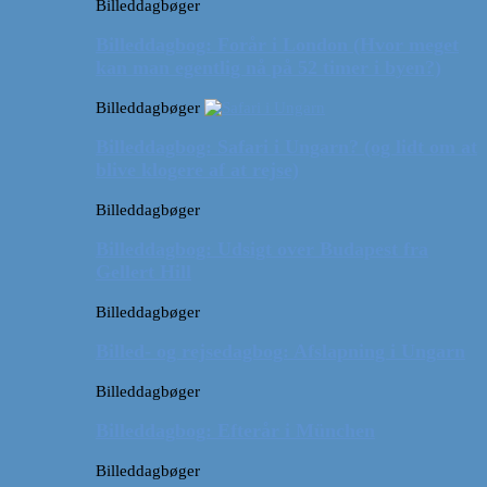
Billeddagbøger
Billeddagbog: Forår i London (Hvor meget
kan man egentlig nå på 52 timer i byen?)
Billeddagbøger
Billeddagbog: Safari i Ungarn? (og lidt om at
blive klogere af at rejse)
Billeddagbøger
Billeddagbog: Udsigt over Budapest fra
Gellert Hill
Billeddagbøger
Billed- og rejsedagbog: Afslapning i Ungarn
Billeddagbøger
Billeddagbog: Efterår i München
Billeddagbøger