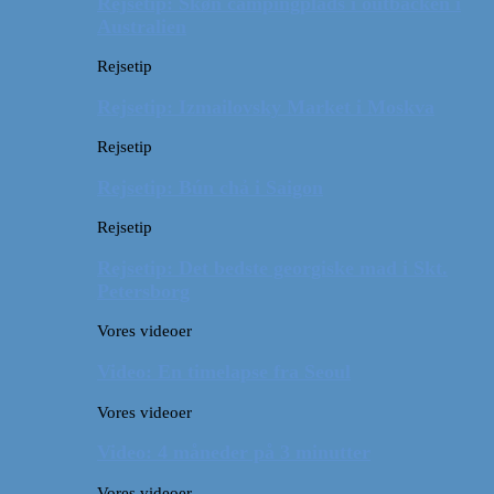
Rejsetip: Skøn campingplads i outbacken i
Australien
Rejsetip
Rejsetip: Izmailovsky Market i Moskva
Rejsetip
Rejsetip: Bún chả i Saigon
Rejsetip
Rejsetip: Det bedste georgiske mad i Skt.
Petersborg
Vores videoer
Video: En timelapse fra Seoul
Vores videoer
Video: 4 måneder på 3 minutter
Vores videoer