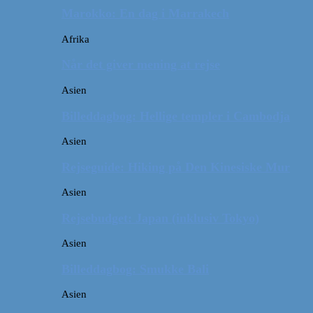
Marokko: En dag i Marrakech
Afrika
Når det giver mening at rejse
Asien
Billeddagbog: Hellige templer i Cambodja
Asien
Rejseguide: Hiking på Den Kinesiske Mur
Asien
Rejsebudget: Japan (inklusiv Tokyo)
Asien
Billeddagbog: Smukke Bali
Asien