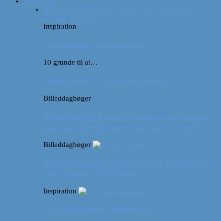
Inspiration
Alle
10 grunde til at…
Billeddagbøger
Interviews
Rejsetip
Vores videoer
Inspiration
Gaveideer til de rejselystne
10 grunde til at…
10 grunde til at besøge Marokko
Billeddagbøger
Billeddagbog: Forår i London (Hvor meget
kan man egentlig nå på 52 timer i byen?)
Billeddagbøger
Billeddagbog: Safari i Ungarn? (og lidt om at
blive klogere af at rejse)
Inspiration
Vores bucket list: Maldiverne