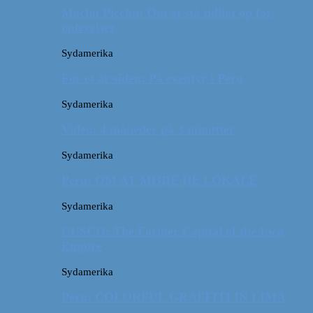
Machu Picchu: Om at stå tidligt op for
oplevelser
Sydamerika
For et år siden: På eventyr i Peru
Sydamerika
Video: 4 måneder på 3 minutter
Sydamerika
Peru: OM AT MØDE DE LOKALE
Sydamerika
CUSCO: The Former Capital of the Inca
Empire
Sydamerika
Peru: COLORFUL GRAFFITI IN LIMA