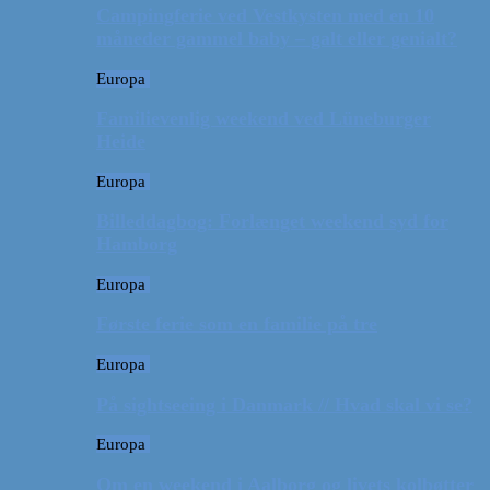
Campingferie ved Vestkysten med en 10
måneder gammel baby – galt eller genialt?
Europa
Familievenlig weekend ved Lüneburger
Heide
Europa
Billeddagbog: Forlænget weekend syd for
Hamborg
Europa
Første ferie som en familie på tre
Europa
På sightseeing i Danmark // Hvad skal vi se?
Europa
Om en weekend i Aalborg og livets kolbøtter