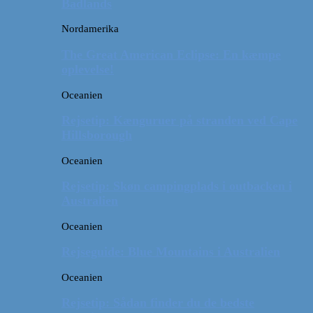
Badlands
Nordamerika
The Great American Eclipse: En kæmpe
oplevelse!
Oceanien
Rejsetip: Kænguruer på stranden ved Cape
Hillsborough
Oceanien
Rejsetip: Skøn campingplads i outbacken i
Australien
Oceanien
Rejseguide: Blue Mountains i Australien
Oceanien
Rejsetip: Sådan finder du de bedste