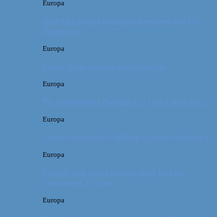
Europa
Billeddagbog: Forlænget weekend syd for
Hamborg
Europa
Første ferie som en familie på tre
Europa
På sightseeing i Danmark // Hvad skal vi se?
Europa
Om en weekend i Aalborg og livets kolbøtter
Europa
Østrig: Om bueskydning, fuld fart og
dinosaurer i Tyrol
Europa