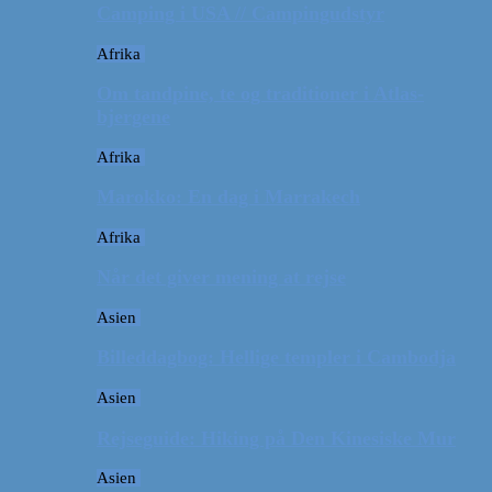
Camping i USA // Campingudstyr
Afrika
Om tandpine, te og traditioner i Atlas-
bjergene
Afrika
Marokko: En dag i Marrakech
Afrika
Når det giver mening at rejse
Asien
Billeddagbog: Hellige templer i Cambodja
Asien
Rejseguide: Hiking på Den Kinesiske Mur
Asien