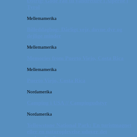
Østrig: Gode råd til vandreture i Alperne i
Tyrol
Mellemamerika
Billeddagbog: Dårligt vejr, dovne dyr og
dejlige minder
Mellemamerika
Memories from Puerto Viejo, Costa Rica
Mellemamerika
Puerto Viejo, Costa Rica
Nordamerika
Camping i USA // Campingudstyr
Nordamerika
Yellowstone National Park: En turistmagnet
eller en naturoplevelse udover det