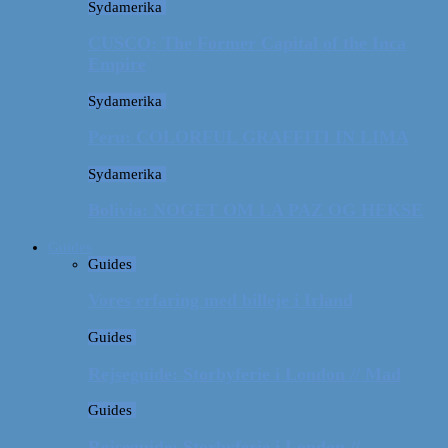
Sydamerika
CUSCO: The Former Capital of the Inca
Empire
Sydamerika
Peru: COLORFUL GRAFFITI IN LIMA
Sydamerika
Bolivia: NOGET OM LA PAZ OG HEKSE
Guides
Guides
Vores erfaring med billeje i Irland
Guides
Rejseguide: Storbyferie i London // Mad
Guides
Rejseguide: Storbyferie i London //