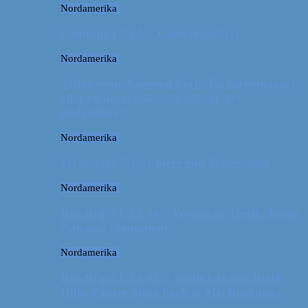
Nordamerika
Camping i USA // Campingudstyr
Nordamerika
Yellowstone National Park: En turistmagnet
eller en naturoplevelse udover det
sædvanlige?
Nordamerika
Wyoming: Meget mere end Yellowstone
Nordamerika
Roadtrip i USA #4 // Wyoming: Devils Tower
National Monument
Nordamerika
Roadtrip i USA #3 // South Dakota: Black
Hills, Custer State Park & Mt. Rushmore