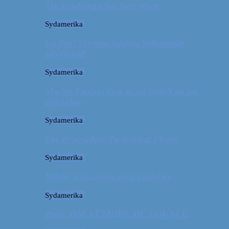
Tre kendetegn for Australien
Sydamerika
La Paz: Verdens højeste beliggende
hovedstad
Sydamerika
Machu Picchu: Om at stå tidligt op for
oplevelser
Sydamerika
For et år siden: På eventyr i Peru
Sydamerika
Video: 4 måneder på 3 minutter
Sydamerika
Peru: OM AT MØDE DE LOKALE