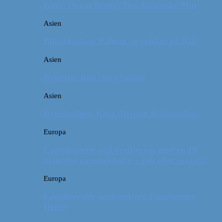
Kina: Om at bestige Den Kinesiske Mur
Asien
Billeddagbog: Palmer og solskin på Bali
Asien
Rejsetip: Bún chả i Saigon
Asien
Rejsebudget: Kina (Beijing & Shanghai)
Europa
Campingferie ved Vestkysten med en 10
måneder gammel baby – galt eller genialt?
Europa
Familievenlig weekend ved Lüneburger
Heide