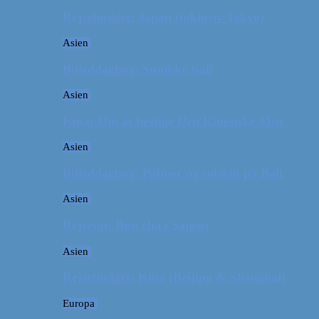
Rejsebudget: Japan (inklusiv Tokyo)
Asien
Billeddagbog: Smukke Bali
Asien
Kina: Om at bestige Den Kinesiske Mur
Asien
Billeddagbog: Palmer og solskin på Bali
Asien
Rejsetip: Bún chả i Saigon
Asien
Rejsebudget: Kina (Beijing & Shanghai)
Europa