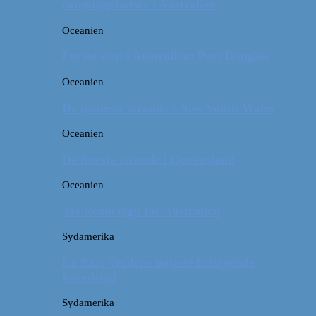
campingpladser i Australien
Oceanien
Første stop i Australien: Port Douglas
Oceanien
De pæneste strande i New South Wales
Oceanien
De fineste strande i Queensland
Oceanien
Tre kendetegn for Australien
Sydamerika
La Paz: Verdens højeste beliggende
hovedstad
Sydamerika