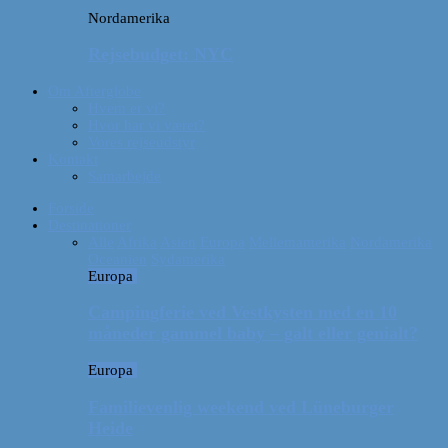
Nordamerika
Rejsebudget: NYC
Om Afterglobe
Hvem er vi?
Hvor har vi været?
Vores rejseudstyr
Kontakt
Samarbejde
Forside
Destinationer
Alle
Afrika
Asien
Europa
Mellemamerika
Nordamerika
Oceanien
Sydamerika
Europa
Campingferie ved Vestkysten med en 10
måneder gammel baby – galt eller genialt?
Europa
Familievenlig weekend ved Lüneburger
Heide