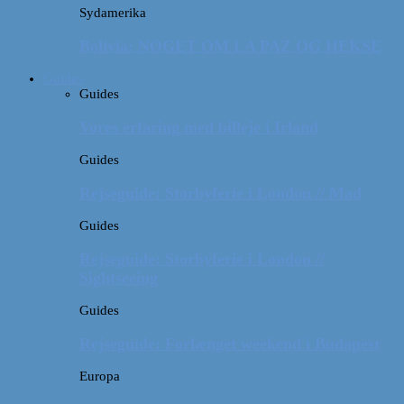
Sydamerika
Bolivia: NOGET OM LA PAZ OG HEKSE
Guides
Guides
Vores erfaring med billeje i Irland
Guides
Rejseguide: Storbyferie i London // Mad
Guides
Rejseguide: Storbyferie i London //
Sightseeing
Guides
Rejseguide: Forlænget weekend i Budapest
Europa