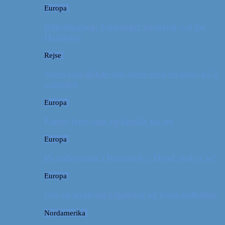
Europa
Billeddagbog: Forlænget weekend syd for
Hamborg
Rejse
Vores tips til kør-selv-ferie med en baby på 2
måneder
Europa
Første ferie som en familie på tre
Europa
På sightseeing i Danmark // Hvad skal vi se?
Europa
Om en weekend i Aalborg og livets kolbøtter
Nordamerika