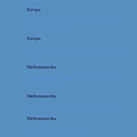
Europa
Østrig: Om bueskydning, fuld fart og
dinosaurer i Tyrol
Europa
Østrig: Gode råd til vandreture i Alperne i
Tyrol
Mellemamerika
Billeddagbog: Dårligt vejr, dovne dyr og
dejlige minder
Mellemamerika
Memories from Puerto Viejo, Costa Rica
Mellemamerika
Puerto Viejo, Costa Rica