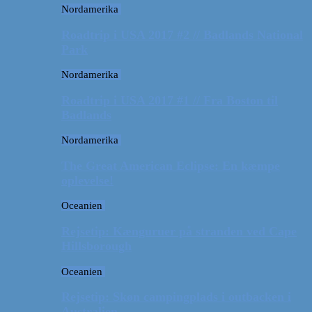
Nordamerika
Roadtrip i USA 2017 #2 // Badlands National
Park
Nordamerika
Roadtrip i USA 2017 #1 // Fra Boston til
Badlands
Nordamerika
The Great American Eclipse: En kæmpe
oplevelse!
Oceanien
Rejsetip: Kænguruer på stranden ved Cape
Hillsborough
Oceanien
Rejsetip: Skøn campingplads i outbacken i
Australien