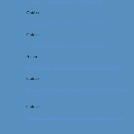
Guide: Julemarkeder i Hamborg
Guides
Rejseguide: Storbyferie i München
Guides
Guide: Få hjælp ved flyforsinkelse
Asien
Rejseguide: Hiking på Den Kinesiske Mur
Guides
Rejseguide: Vores anbefalinger til New York
City
Guides
Guide: Sådan finder du den bedste plads i
flyet