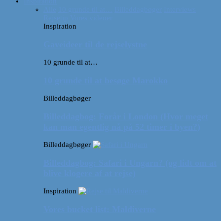
Inspiration
Alle
10 grunde til at…
Billeddagbøger
Interviews
Rejsetip
Vores videoer
Inspiration
Gaveideer til de rejselystne
10 grunde til at…
10 grunde til at besøge Marokko
Billeddagbøger
Billeddagbog: Forår i London (Hvor meget
kan man egentlig nå på 52 timer i byen?)
Billeddagbøger
Billeddagbog: Safari i Ungarn? (og lidt om at
blive klogere af at rejse)
Inspiration
Vores bucket list: Maldiverne