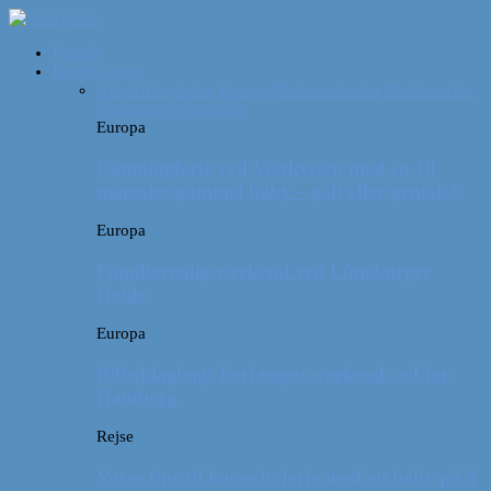
Forside
Destinationer
Alle
Afrika
Asien
Europa
Mellemamerika
Nordamerika
Oceanien
Sydamerika
Europa
Campingferie ved Vestkysten med en 10
måneder gammel baby – galt eller genialt?
Europa
Familievenlig weekend ved Lüneburger
Heide
Europa
Billeddagbog: Forlænget weekend syd for
Hamborg
Rejse
Vores tips til kør-selv-ferie med en baby på 2