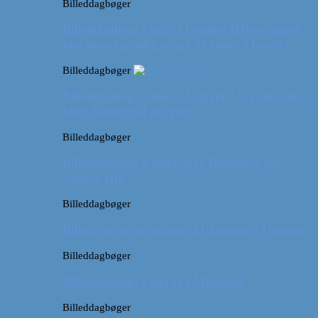
Billeddagbøger
Billeddagbog: Forår i London (Hvor meget
kan man egentlig nå på 52 timer i byen?)
Billeddagbøger
Billeddagbog: Safari i Ungarn? (og lidt om at
blive klogere af at rejse)
Billeddagbøger
Billeddagbog: Udsigt over Budapest fra
Gellert Hill
Billeddagbøger
Billed- og rejsedagbog: Afslapning i Ungarn
Billeddagbøger
Billeddagbog: Efterår i München
Billeddagbøger