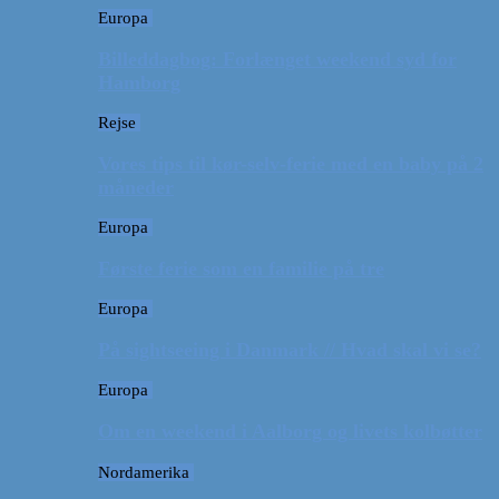
Europa
Billeddagbog: Forlænget weekend syd for
Hamborg
Rejse
Vores tips til kør-selv-ferie med en baby på 2
måneder
Europa
Første ferie som en familie på tre
Europa
På sightseeing i Danmark // Hvad skal vi se?
Europa
Om en weekend i Aalborg og livets kolbøtter
Nordamerika