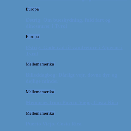
Europa
Østrig: Om bueskydning, fuld fart og
dinosaurer i Tyrol
Europa
Østrig: Gode råd til vandreture i Alperne i
Tyrol
Mellemamerika
Billeddagbog: Dårligt vejr, dovne dyr og
dejlige minder
Mellemamerika
Memories from Puerto Viejo, Costa Rica
Mellemamerika
Puerto Viejo, Costa Rica