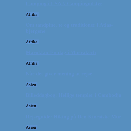
Camping i USA // Campingudstyr
Afrika
Om tandpine, te og traditioner i Atlas-
bjergene
Afrika
Marokko: En dag i Marrakech
Afrika
Når det giver mening at rejse
Asien
Billeddagbog: Hellige templer i Cambodja
Asien
Rejseguide: Hiking på Den Kinesiske Mur
Asien