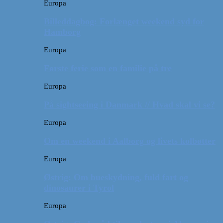
Europa
Billeddagbog: Forlænget weekend syd for
Hamborg
Europa
Første ferie som en familie på tre
Europa
På sightseeing i Danmark // Hvad skal vi se?
Europa
Om en weekend i Aalborg og livets kolbøtter
Europa
Østrig: Om bueskydning, fuld fart og
dinosaurer i Tyrol
Europa