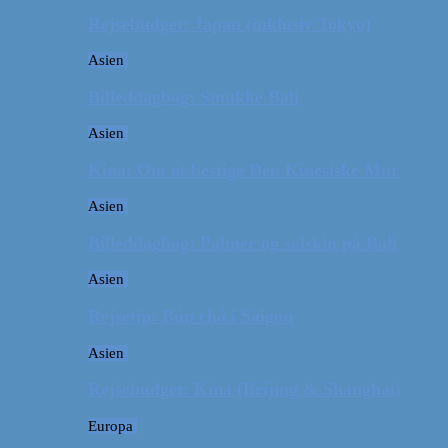
Rejsebudget: Japan (inklusiv Tokyo)
Asien
Billeddagbog: Smukke Bali
Asien
Kina: Om at bestige Den Kinesiske Mur
Asien
Billeddagbog: Palmer og solskin på Bali
Asien
Rejsetip: Bún chả i Saigon
Asien
Rejsebudget: Kina (Beijing & Shanghai)
Europa