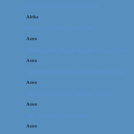
Marokko: En dag i Marrakech
Afrika
Når det giver mening at rejse
Asien
Billeddagbog: Hellige templer i Cambodja
Asien
Rejseguide: Hiking på Den Kinesiske Mur
Asien
Rejsebudget: Japan (inklusiv Tokyo)
Asien
Billeddagbog: Smukke Bali
Asien