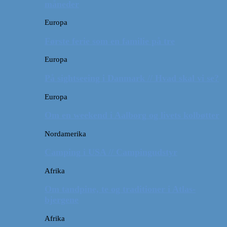
måneder
Europa
Første ferie som en familie på tre
Europa
På sightseeing i Danmark // Hvad skal vi se?
Europa
Om en weekend i Aalborg og livets kolbøtter
Nordamerika
Camping i USA // Campingudstyr
Afrika
Om tandpine, te og traditioner i Atlas-
bjergene
Afrika