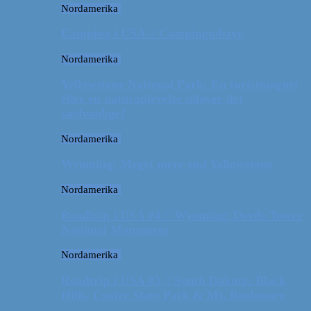
Nordamerika
Camping i USA // Campingudstyr
Nordamerika
Yellowstone National Park: En turistmagnet
eller en naturoplevelse udover det
sædvanlige?
Nordamerika
Wyoming: Meget mere end Yellowstone
Nordamerika
Roadtrip i USA #4 // Wyoming: Devils Tower
National Monument
Nordamerika
Roadtrip i USA #3 // South Dakota: Black
Hills, Custer State Park & Mt. Rushmore