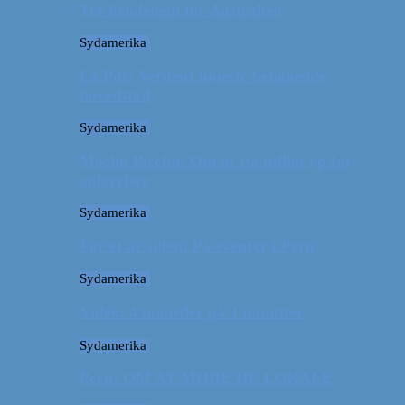
Tre kendetegn for Australien
Sydamerika
La Paz: Verdens højeste beliggende
hovedstad
Sydamerika
Machu Picchu: Om at stå tidligt op for
oplevelser
Sydamerika
For et år siden: På eventyr i Peru
Sydamerika
Video: 4 måneder på 3 minutter
Sydamerika
Peru: OM AT MØDE DE LOKALE