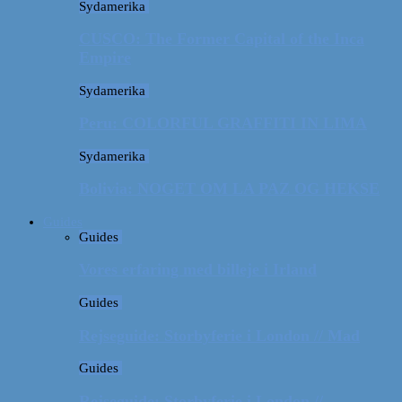
Sydamerika
CUSCO: The Former Capital of the Inca
Empire
Sydamerika
Peru: COLORFUL GRAFFITI IN LIMA
Sydamerika
Bolivia: NOGET OM LA PAZ OG HEKSE
Guides
Guides
Vores erfaring med billeje i Irland
Guides
Rejseguide: Storbyferie i London // Mad
Guides
Rejseguide: Storbyferie i London //