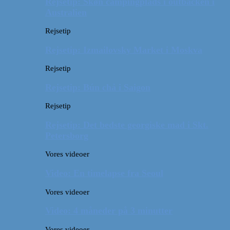
Rejsetip: Skøn campingplads i outbacken i
Australien
Rejsetip
Rejsetip: Izmailovsky Market i Moskva
Rejsetip
Rejsetip: Bún chả i Saigon
Rejsetip
Rejsetip: Det bedste georgiske mad i Skt.
Petersborg
Vores videoer
Video: En timelapse fra Seoul
Vores videoer
Video: 4 måneder på 3 minutter
Vores videoer