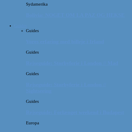
Sydamerika
Bolivia: NOGET OM LA PAZ OG HEKSE
Guides
Guides
Vores erfaring med billeje i Irland
Guides
Rejseguide: Storbyferie i London // Mad
Guides
Rejseguide: Storbyferie i London //
Sightseeing
Guides
Rejseguide: Forlænget weekend i Budapest
Europa