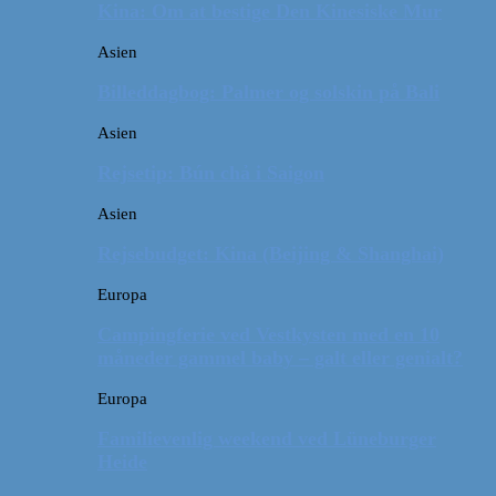
Kina: Om at bestige Den Kinesiske Mur
Asien
Billeddagbog: Palmer og solskin på Bali
Asien
Rejsetip: Bún chả i Saigon
Asien
Rejsebudget: Kina (Beijing & Shanghai)
Europa
Campingferie ved Vestkysten med en 10
måneder gammel baby – galt eller genialt?
Europa
Familievenlig weekend ved Lüneburger
Heide