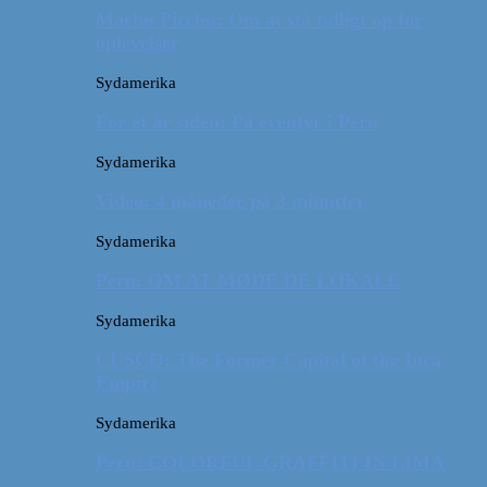
Machu Picchu: Om at stå tidligt op for
oplevelser
Sydamerika
For et år siden: På eventyr i Peru
Sydamerika
Video: 4 måneder på 3 minutter
Sydamerika
Peru: OM AT MØDE DE LOKALE
Sydamerika
CUSCO: The Former Capital of the Inca
Empire
Sydamerika
Peru: COLORFUL GRAFFITI IN LIMA