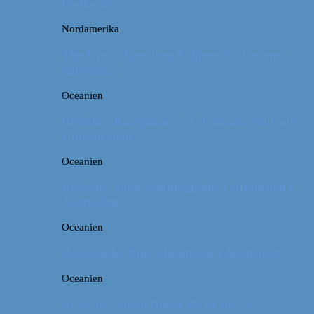
Badlands
Nordamerika
The Great American Eclipse: En kæmpe
oplevelse!
Oceanien
Rejsetip: Kænguruer på stranden ved Cape
Hillsborough
Oceanien
Rejsetip: Skøn campingplads i outbacken i
Australien
Oceanien
Rejseguide: Blue Mountains i Australien
Oceanien
Rejsetip: Sådan finder du de bedste