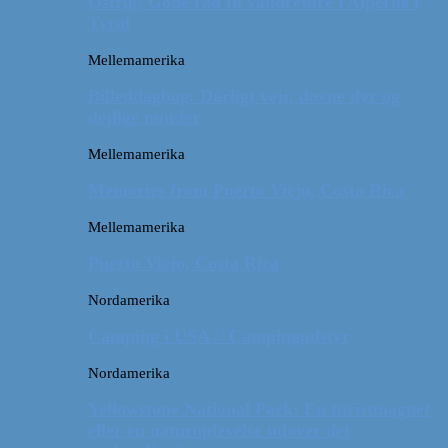
Østrig: Gode råd til vandreture i Alperne i
Tyrol
Mellemamerika
Billeddagbog: Dårligt vejr, dovne dyr og
dejlige minder
Mellemamerika
Memories from Puerto Viejo, Costa Rica
Mellemamerika
Puerto Viejo, Costa Rica
Nordamerika
Camping i USA // Campingudstyr
Nordamerika
Yellowstone National Park: En turistmagnet
eller en naturoplevelse udover det