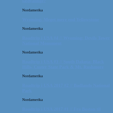
sædvanlige?
Nordamerika
Wyoming: Meget mere end Yellowstone
Nordamerika
Roadtrip i USA #4 // Wyoming: Devils Tower
National Monument
Nordamerika
Roadtrip i USA #3 // South Dakota: Black
Hills, Custer State Park & Mt. Rushmore
Nordamerika
Roadtrip i USA 2017 #2 // Badlands National
Park
Nordamerika
Roadtrip i USA 2017 #1 // Fra Boston til