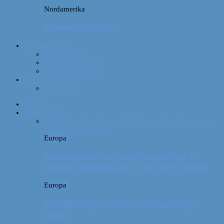
Nordamerika
Rejsebudget: NYC
Om Afterglobe
Hvem er vi?
Hvor har vi været?
Vores rejseudstyr
Kontakt
Samarbejde
Forside
Destinationer
Alle
Afrika
Asien
Europa
Mellemamerika
Nordamerika
Oceanien
Sydamerika
Europa
Campingferie ved Vestkysten med en 10
måneder gammel baby – galt eller genialt?
Europa
Familievenlig weekend ved Lüneburger
Heide