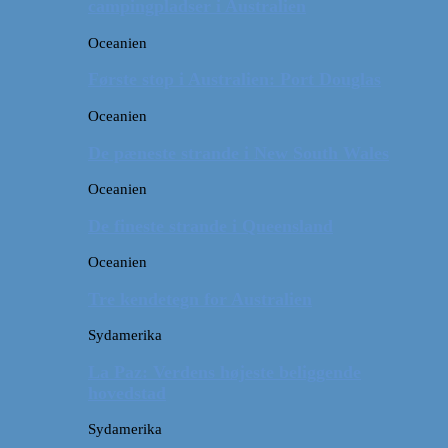
campingpladser i Australien
Oceanien
Første stop i Australien: Port Douglas
Oceanien
De pæneste strande i New South Wales
Oceanien
De fineste strande i Queensland
Oceanien
Tre kendetegn for Australien
Sydamerika
La Paz: Verdens højeste beliggende
hovedstad
Sydamerika