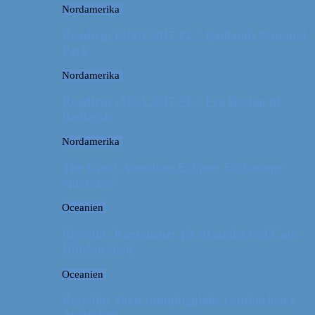
Nordamerika
Roadtrip i USA 2017 #2 // Badlands National
Park
Nordamerika
Roadtrip i USA 2017 #1 // Fra Boston til
Badlands
Nordamerika
The Great American Eclipse: En kæmpe
oplevelse!
Oceanien
Rejsetip: Kænguruer på stranden ved Cape
Hillsborough
Oceanien
Rejsetip: Skøn campingplads i outbacken i
Australien