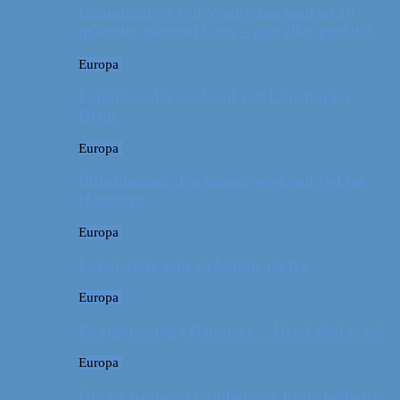
Campingferie ved Vestkysten med en 10
måneder gammel baby – galt eller genialt?
Europa
Familievenlig weekend ved Lüneburger
Heide
Europa
Billeddagbog: Forlænget weekend syd for
Hamborg
Europa
Første ferie som en familie på tre
Europa
På sightseeing i Danmark // Hvad skal vi se?
Europa
Om en weekend i Aalborg og livets kolbøtter