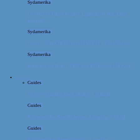
Sydamerika
CUSCO: The Former Capital of the Inca
Empire
Sydamerika
Peru: COLORFUL GRAFFITI IN LIMA
Sydamerika
Bolivia: NOGET OM LA PAZ OG HEKSE
Guides
Guides
Vores erfaring med billeje i Irland
Guides
Rejseguide: Storbyferie i London // Mad
Guides
Rejseguide: Storbyferie i London //