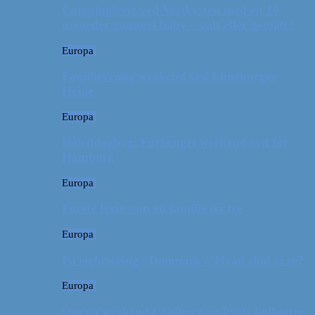
Campingferie ved Vestkysten med en 10
måneder gammel baby – galt eller genialt?
Europa
Familievenlig weekend ved Lüneburger
Heide
Europa
Billeddagbog: Forlænget weekend syd for
Hamborg
Europa
Første ferie som en familie på tre
Europa
På sightseeing i Danmark // Hvad skal vi se?
Europa
Om en weekend i Aalborg og livets kolbøtter