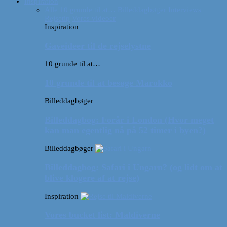
Inspiration
Alle
10 grunde til at…
Billeddagbøger
Interviews
Rejsetip
Vores videoer
Inspiration
Gaveideer til de rejselystne
10 grunde til at…
10 grunde til at besøge Marokko
Billeddagbøger
Billeddagbog: Forår i London (Hvor meget
kan man egentlig nå på 52 timer i byen?)
Billeddagbøger
Billeddagbog: Safari i Ungarn? (og lidt om at
blive klogere af at rejse)
Inspiration
Vores bucket list: Maldiverne