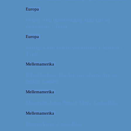
Europa
Østrig: Om bueskydning, fuld fart og
dinosaurer i Tyrol
Europa
Østrig: Gode råd til vandreture i Alperne i
Tyrol
Mellemamerika
Billeddagbog: Dårligt vejr, dovne dyr og
dejlige minder
Mellemamerika
Memories from Puerto Viejo, Costa Rica
Mellemamerika
Puerto Viejo, Costa Rica