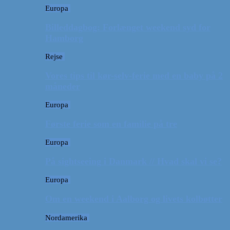
Europa
Billeddagbog: Forlænget weekend syd for
Hamborg
Rejse
Vores tips til kør-selv-ferie med en baby på 2
måneder
Europa
Første ferie som en familie på tre
Europa
På sightseeing i Danmark // Hvad skal vi se?
Europa
Om en weekend i Aalborg og livets kolbøtter
Nordamerika