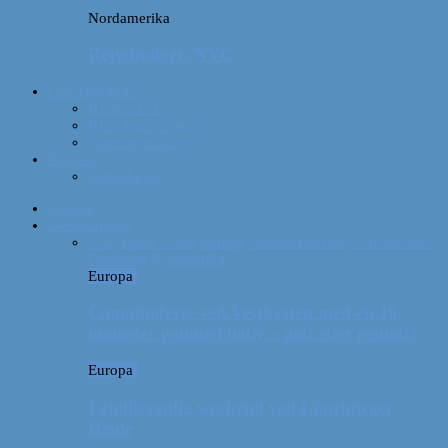
Nordamerika
Rejsebudget: NYC
Om Afterglobe
Hvem er vi?
Hvor har vi været?
Vores rejseudstyr
Kontakt
Samarbejde
Forside
Destinationer
Alle
Afrika
Asien
Europa
Mellemamerika
Nordamerika
Oceanien
Sydamerika
Europa
Campingferie ved Vestkysten med en 10
måneder gammel baby – galt eller genialt?
Europa
Familievenlig weekend ved Lüneburger
Heide