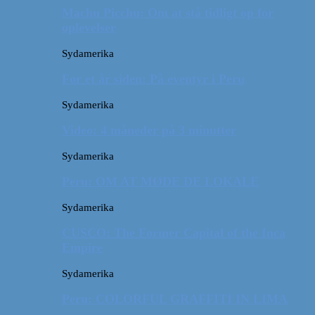
Machu Picchu: Om at stå tidligt op for
oplevelser
Sydamerika
For et år siden: På eventyr i Peru
Sydamerika
Video: 4 måneder på 3 minutter
Sydamerika
Peru: OM AT MØDE DE LOKALE
Sydamerika
CUSCO: The Former Capital of the Inca
Empire
Sydamerika
Peru: COLORFUL GRAFFITI IN LIMA