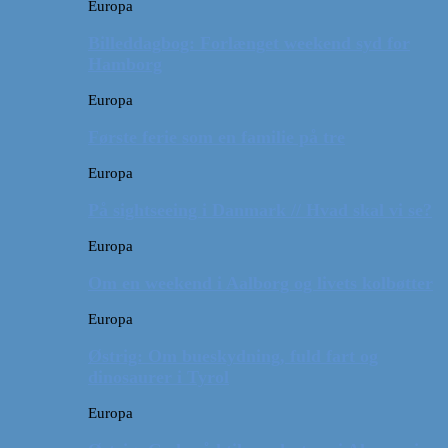
Europa
Billeddagbog: Forlænget weekend syd for
Hamborg
Europa
Første ferie som en familie på tre
Europa
På sightseeing i Danmark // Hvad skal vi se?
Europa
Om en weekend i Aalborg og livets kolbøtter
Europa
Østrig: Om bueskydning, fuld fart og
dinosaurer i Tyrol
Europa