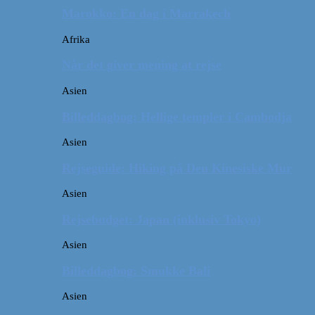
Marokko: En dag i Marrakech
Afrika
Når det giver mening at rejse
Asien
Billeddagbog: Hellige templer i Cambodja
Asien
Rejseguide: Hiking på Den Kinesiske Mur
Asien
Rejsebudget: Japan (inklusiv Tokyo)
Asien
Billeddagbog: Smukke Bali
Asien