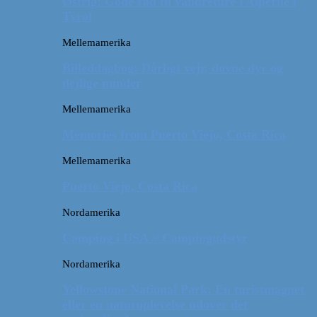
Østrig: Gode råd til vandreture i Alperne i
Tyrol
Mellemamerika
Billeddagbog: Dårligt vejr, dovne dyr og
dejlige minder
Mellemamerika
Memories from Puerto Viejo, Costa Rica
Mellemamerika
Puerto Viejo, Costa Rica
Nordamerika
Camping i USA // Campingudstyr
Nordamerika
Yellowstone National Park: En turistmagnet
eller en naturoplevelse udover det