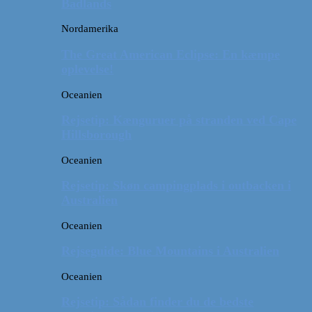
Badlands
Nordamerika
The Great American Eclipse: En kæmpe
oplevelse!
Oceanien
Rejsetip: Kænguruer på stranden ved Cape
Hillsborough
Oceanien
Rejsetip: Skøn campingplads i outbacken i
Australien
Oceanien
Rejseguide: Blue Mountains i Australien
Oceanien
Rejsetip: Sådan finder du de bedste