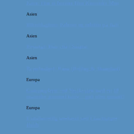
Kina: Om at bestige Den Kinesiske Mur
Asien
Billeddagbog: Palmer og solskin på Bali
Asien
Rejsetip: Bún chả i Saigon
Asien
Rejsebudget: Kina (Beijing & Shanghai)
Europa
Campingferie ved Vestkysten med en 10
måneder gammel baby – galt eller genialt?
Europa
Familievenlig weekend ved Lüneburger
Heide