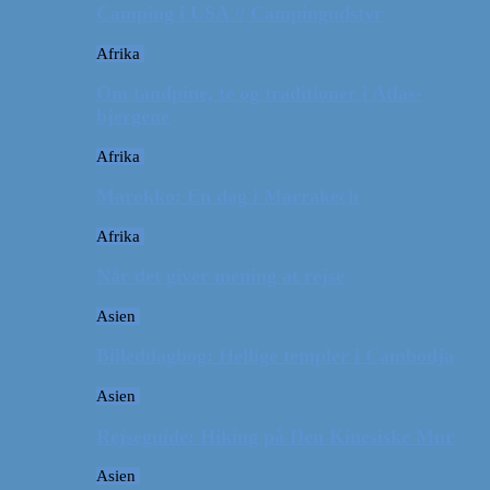
Camping i USA // Campingudstyr
Afrika
Om tandpine, te og traditioner i Atlas-
bjergene
Afrika
Marokko: En dag i Marrakech
Afrika
Når det giver mening at rejse
Asien
Billeddagbog: Hellige templer i Cambodja
Asien
Rejseguide: Hiking på Den Kinesiske Mur
Asien