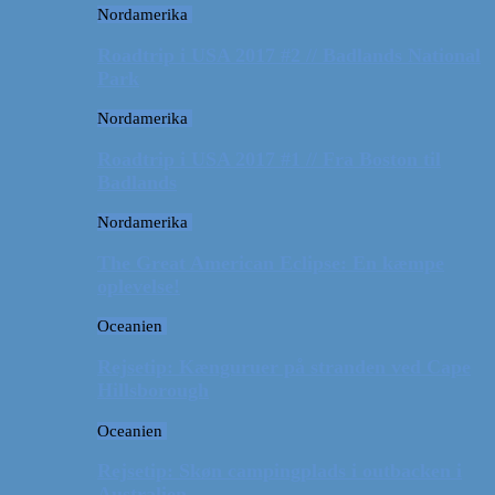
Nordamerika
Roadtrip i USA 2017 #2 // Badlands National
Park
Nordamerika
Roadtrip i USA 2017 #1 // Fra Boston til
Badlands
Nordamerika
The Great American Eclipse: En kæmpe
oplevelse!
Oceanien
Rejsetip: Kænguruer på stranden ved Cape
Hillsborough
Oceanien
Rejsetip: Skøn campingplads i outbacken i
Australien