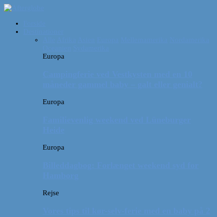
Forside
Destinationer
Alle
Afrika
Asien
Europa
Mellemamerika
Nordamerika
Oceanien
Sydamerika
Europa
Campingferie ved Vestkysten med en 10
måneder gammel baby – galt eller genialt?
Europa
Familievenlig weekend ved Lüneburger
Heide
Europa
Billeddagbog: Forlænget weekend syd for
Hamborg
Rejse
Vores tips til kør-selv-ferie med en baby på 2