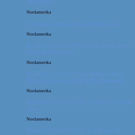
sædvanlige?
Nordamerika
Wyoming: Meget mere end Yellowstone
Nordamerika
Roadtrip i USA #4 // Wyoming: Devils Tower
National Monument
Nordamerika
Roadtrip i USA #3 // South Dakota: Black
Hills, Custer State Park & Mt. Rushmore
Nordamerika
Roadtrip i USA 2017 #2 // Badlands National
Park
Nordamerika
Roadtrip i USA 2017 #1 // Fra Boston til