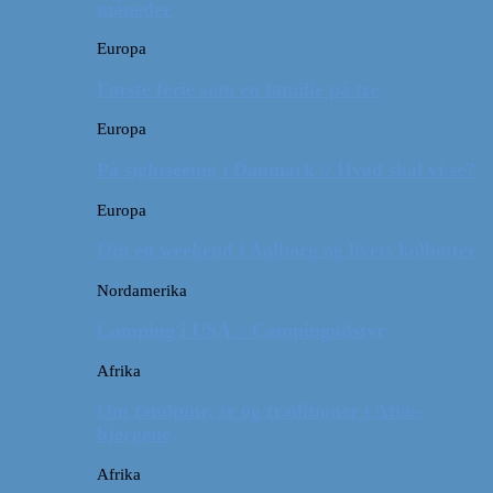
måneder
Europa
Første ferie som en familie på tre
Europa
På sightseeing i Danmark // Hvad skal vi se?
Europa
Om en weekend i Aalborg og livets kolbøtter
Nordamerika
Camping i USA // Campingudstyr
Afrika
Om tandpine, te og traditioner i Atlas-
bjergene
Afrika