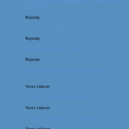
Rejsetip: Skøn campingplads i outbacken i
Australien
Rejsetip
Rejsetip: Izmailovsky Market i Moskva
Rejsetip
Rejsetip: Bún chả i Saigon
Rejsetip
Rejsetip: Det bedste georgiske mad i Skt.
Petersborg
Vores videoer
Video: En timelapse fra Seoul
Vores videoer
Video: 4 måneder på 3 minutter
Vores videoer