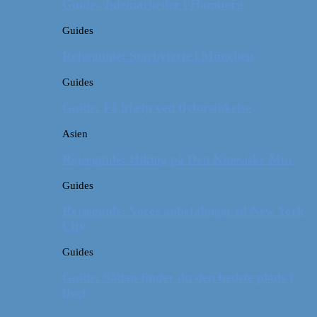
Guide: Julemarkeder i Hamborg
Guides
Rejseguide: Storbyferie i München
Guides
Guide: Få hjælp ved flyforsinkelse
Asien
Rejseguide: Hiking på Den Kinesiske Mur
Guides
Rejseguide: Vores anbefalinger til New York
City
Guides
Guide: Sådan finder du den bedste plads i
flyet