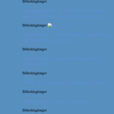
Billeddagbøger
Billeddagbog: Forår i London (Hvor meget
kan man egentlig nå på 52 timer i byen?)
Billeddagbøger
Billeddagbog: Safari i Ungarn? (og lidt om at
blive klogere af at rejse)
Billeddagbøger
Billeddagbog: Udsigt over Budapest fra
Gellert Hill
Billeddagbøger
Billed- og rejsedagbog: Afslapning i Ungarn
Billeddagbøger
Billeddagbog: Efterår i München
Billeddagbøger