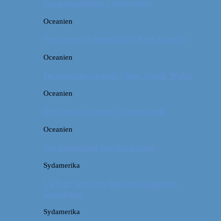
campingpladser i Australien
Oceanien
Første stop i Australien: Port Douglas
Oceanien
De pæneste strande i New South Wales
Oceanien
De fineste strande i Queensland
Oceanien
Tre kendetegn for Australien
Sydamerika
La Paz: Verdens højeste beliggende
hovedstad
Sydamerika