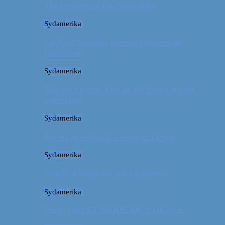
Tre kendetegn for Australien
Sydamerika
La Paz: Verdens højeste beliggende
hovedstad
Sydamerika
Machu Picchu: Om at stå tidligt op for
oplevelser
Sydamerika
For et år siden: På eventyr i Peru
Sydamerika
Video: 4 måneder på 3 minutter
Sydamerika
Peru: OM AT MØDE DE LOKALE