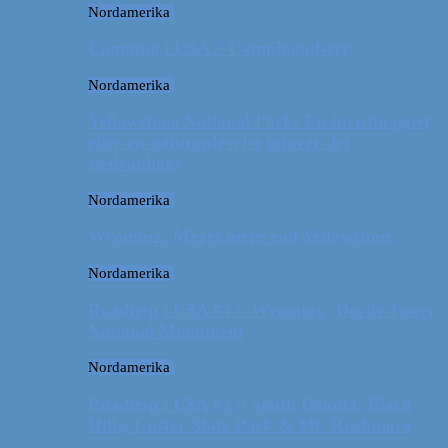
Nordamerika
Camping i USA // Campingudstyr
Nordamerika
Yellowstone National Park: En turistmagnet
eller en naturoplevelse udover det
sædvanlige?
Nordamerika
Wyoming: Meget mere end Yellowstone
Nordamerika
Roadtrip i USA #4 // Wyoming: Devils Tower
National Monument
Nordamerika
Roadtrip i USA #3 // South Dakota: Black
Hills, Custer State Park & Mt. Rushmore