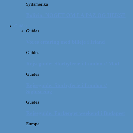
Sydamerika
Bolivia: NOGET OM LA PAZ OG HEKSE
Guides
Guides
Vores erfaring med billeje i Irland
Guides
Rejseguide: Storbyferie i London // Mad
Guides
Rejseguide: Storbyferie i London //
Sightseeing
Guides
Rejseguide: Forlænget weekend i Budapest
Europa