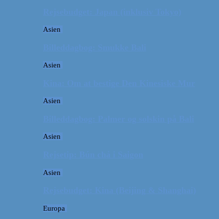
Rejsebudget: Japan (inklusiv Tokyo)
Asien
Billeddagbog: Smukke Bali
Asien
Kina: Om at bestige Den Kinesiske Mur
Asien
Billeddagbog: Palmer og solskin på Bali
Asien
Rejsetip: Bún chả i Saigon
Asien
Rejsebudget: Kina (Beijing & Shanghai)
Europa