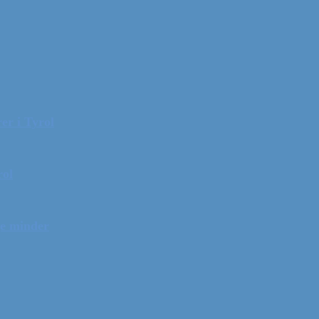
er i Tyrol
rol
ge minder