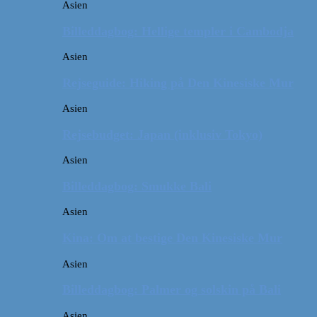
Asien
Billeddagbog: Hellige templer i Cambodja
Asien
Rejseguide: Hiking på Den Kinesiske Mur
Asien
Rejsebudget: Japan (inklusiv Tokyo)
Asien
Billeddagbog: Smukke Bali
Asien
Kina: Om at bestige Den Kinesiske Mur
Asien
Billeddagbog: Palmer og solskin på Bali
Asien