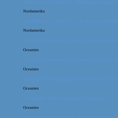
Roadtrip i USA 2017 #2 // Badlands National 
Nordamerika
Roadtrip i USA 2017 #1 // Fra Boston til Badl
Nordamerika
The Great American Eclipse: En kæmpe oplev
Oceanien
Rejsetip: Kænguruer på stranden ved Cape H
Oceanien
Rejsetip: Skøn campingplads i outbacken i Aus
Oceanien
Rejseguide: Blue Mountains i Australien
Oceanien
Rejsetip: Sådan finder du de bedste campingpl