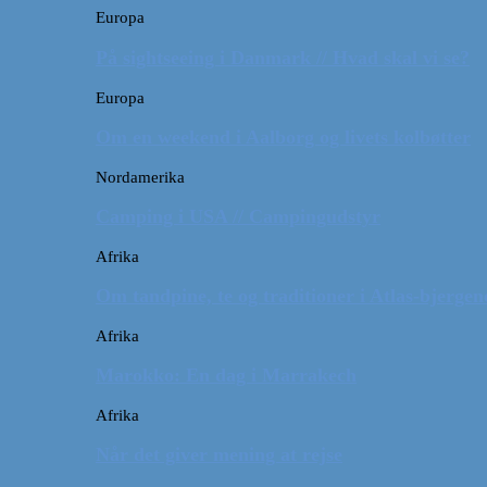
Europa
På sightseeing i Danmark // Hvad skal vi se?
Europa
Om en weekend i Aalborg og livets kolbøtter
Nordamerika
Camping i USA // Campingudstyr
Afrika
Om tandpine, te og traditioner i Atlas-bjergen
Afrika
Marokko: En dag i Marrakech
Afrika
Når det giver mening at rejse