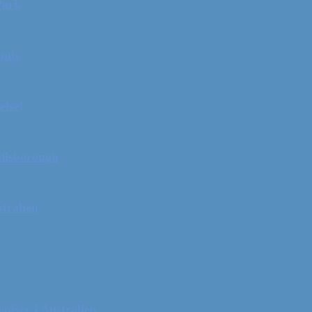
Park
ands
else!
illsborough
tralien
adser i Australien