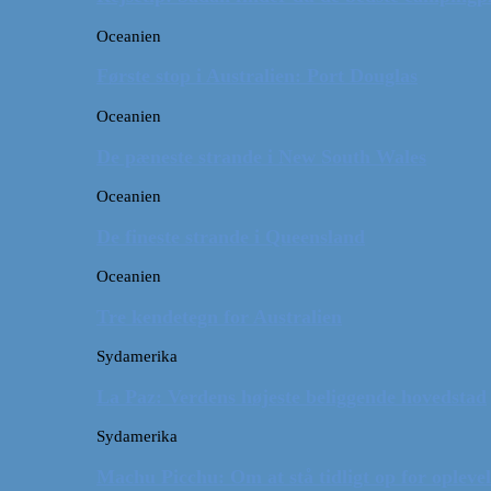
Oceanien
Første stop i Australien: Port Douglas
Oceanien
De pæneste strande i New South Wales
Oceanien
De fineste strande i Queensland
Oceanien
Tre kendetegn for Australien
Sydamerika
La Paz: Verdens højeste beliggende hovedstad
Sydamerika
Machu Picchu: Om at stå tidligt op for oplevel