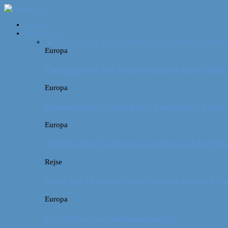
Forside
Destinationer
Alle
Afrika
Asien
Europa
Mellemamerika
Nordamerika
O
Europa
Campingferie ved Vestkysten med en 10 månede
Europa
Familievenlig weekend ved Lüneburger Heide
Europa
Billeddagbog: Forlænget weekend syd for Ha
Rejse
Vores tips til kør-selv-ferie med en baby på 2
Europa
Første ferie som en familie på tre