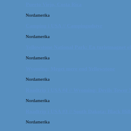
Puerto Viejo, Costa Rica
Nordamerika
Camping i USA // Campingudstyr
Nordamerika
Yellowstone National Park: En turistmagnet el
Nordamerika
Wyoming: Meget mere end Yellowstone
Nordamerika
Roadtrip i USA #4 // Wyoming: Devils Tower
Nordamerika
Roadtrip i USA #3 // South Dakota: Black Hil
Nordamerika