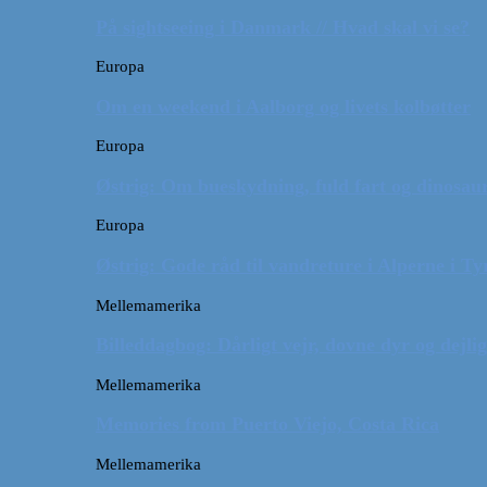
På sightseeing i Danmark // Hvad skal vi se?
Europa
Om en weekend i Aalborg og livets kolbøtter
Europa
Østrig: Om bueskydning, fuld fart og dinosaur
Europa
Østrig: Gode råd til vandreture i Alperne i Ty
Mellemamerika
Billeddagbog: Dårligt vejr, dovne dyr og dejli
Mellemamerika
Memories from Puerto Viejo, Costa Rica
Mellemamerika