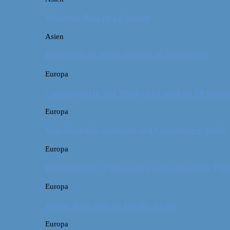
Rejsetip: Bún chả i Saigon
Asien
Rejsebudget: Kina (Beijing & Shanghai)
Europa
Campingferie ved Vestkysten med en 10 månede
Europa
Familievenlig weekend ved Lüneburger Heide
Europa
Billeddagbog: Forlænget weekend syd for Ha
Europa
Første ferie som en familie på tre
Europa