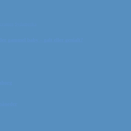
ceanien
Sydamerika
r gammel baby – galt eller genialt?
mborg
 måneder