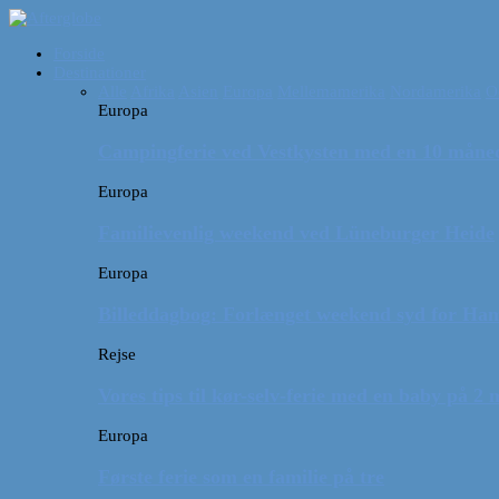
Forside
Destinationer
Alle
Afrika
Asien
Europa
Mellemamerika
Nordamerika
O
Europa
Campingferie ved Vestkysten med en 10 månede
Europa
Familievenlig weekend ved Lüneburger Heide
Europa
Billeddagbog: Forlænget weekend syd for Ha
Rejse
Vores tips til kør-selv-ferie med en baby på 2
Europa
Første ferie som en familie på tre