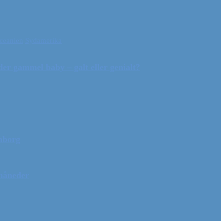
ceanien
Sydamerika
r gammel baby – galt eller genialt?
mborg
 måneder