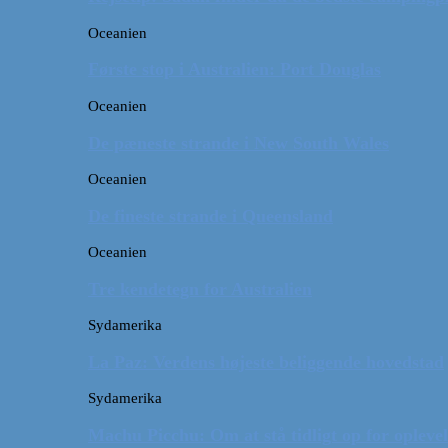
Oceanien
Første stop i Australien: Port Douglas
Oceanien
De pæneste strande i New South Wales
Oceanien
De fineste strande i Queensland
Oceanien
Tre kendetegn for Australien
Sydamerika
La Paz: Verdens højeste beliggende hovedstad
Sydamerika
Machu Picchu: Om at stå tidligt op for oplevel