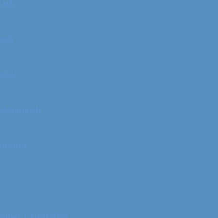
Park
ands
else!
illsborough
tralien
adser i Australien