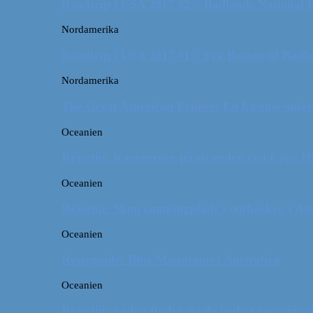
Roadtrip i USA 2017 #2 // Badlands National 
Nordamerika
Roadtrip i USA 2017 #1 // Fra Boston til Badl
Nordamerika
The Great American Eclipse: En kæmpe oplev
Oceanien
Rejsetip: Kænguruer på stranden ved Cape H
Oceanien
Rejsetip: Skøn campingplads i outbacken i Aus
Oceanien
Rejseguide: Blue Mountains i Australien
Oceanien
Rejsetip: Sådan finder du de bedste campingpl