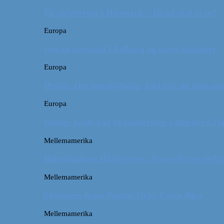
På sightseeing i Danmark // Hvad skal vi se?
Europa
Om en weekend i Aalborg og livets kolbøtter
Europa
Østrig: Om bueskydning, fuld fart og dinosaur
Europa
Østrig: Gode råd til vandreture i Alperne i Ty
Mellemamerika
Billeddagbog: Dårligt vejr, dovne dyr og dejli
Mellemamerika
Memories from Puerto Viejo, Costa Rica
Mellemamerika