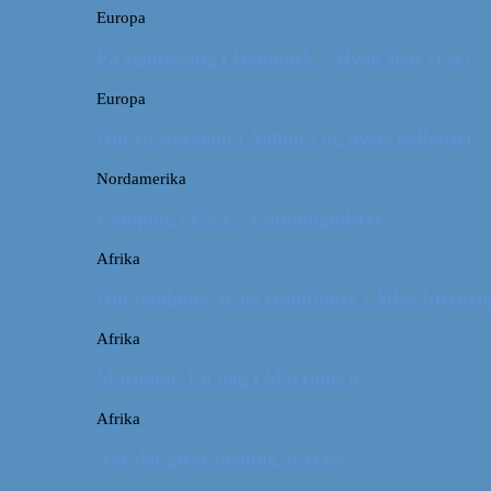
Europa
På sightseeing i Danmark // Hvad skal vi se?
Europa
Om en weekend i Aalborg og livets kolbøtter
Nordamerika
Camping i USA // Campingudstyr
Afrika
Om tandpine, te og traditioner i Atlas-bjergen
Afrika
Marokko: En dag i Marrakech
Afrika
Når det giver mening at rejse