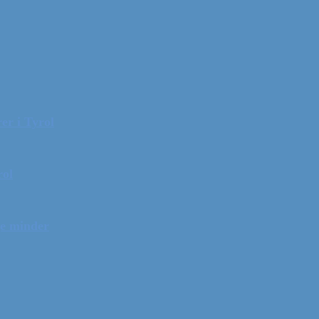
er i Tyrol
rol
ge minder