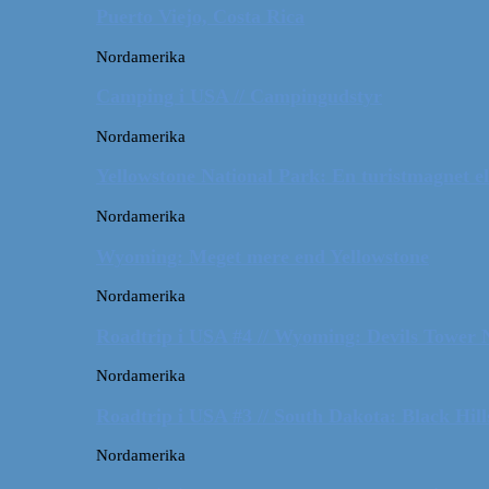
Puerto Viejo, Costa Rica
Nordamerika
Camping i USA // Campingudstyr
Nordamerika
Yellowstone National Park: En turistmagnet el
Nordamerika
Wyoming: Meget mere end Yellowstone
Nordamerika
Roadtrip i USA #4 // Wyoming: Devils Tower
Nordamerika
Roadtrip i USA #3 // South Dakota: Black Hil
Nordamerika