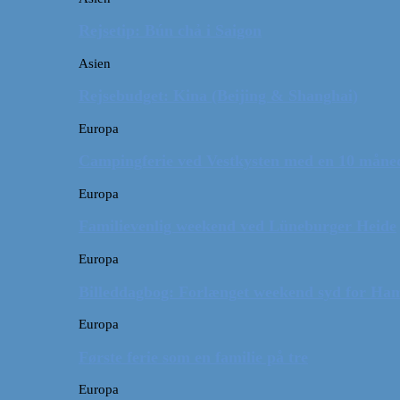
Rejsetip: Bún chả i Saigon
Asien
Rejsebudget: Kina (Beijing & Shanghai)
Europa
Campingferie ved Vestkysten med en 10 månede
Europa
Familievenlig weekend ved Lüneburger Heide
Europa
Billeddagbog: Forlænget weekend syd for Ha
Europa
Første ferie som en familie på tre
Europa