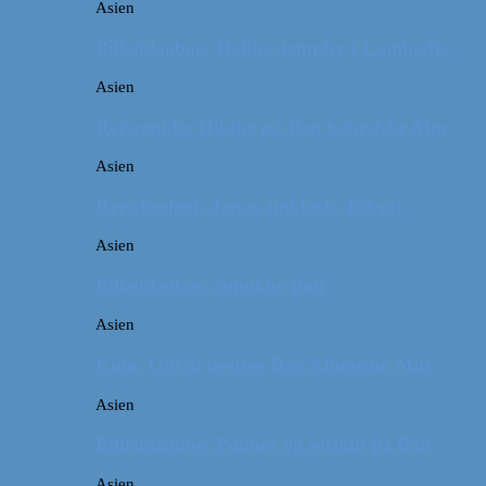
Asien
Billeddagbog: Hellige templer i Cambodja
Asien
Rejseguide: Hiking på Den Kinesiske Mur
Asien
Rejsebudget: Japan (inklusiv Tokyo)
Asien
Billeddagbog: Smukke Bali
Asien
Kina: Om at bestige Den Kinesiske Mur
Asien
Billeddagbog: Palmer og solskin på Bali
Asien