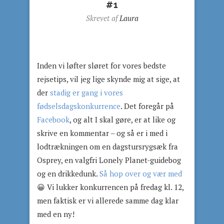
#1
Skrevet af
Laura
Inden vi løfter sløret for vores bedste
rejsetips, vil jeg lige skynde mig at sige, at
der
stadig er gang i vores
fødselsdagskonkurrence
. Det foregår på
Facebook
, og alt I skal gøre, er at like og
skrive en kommentar – og så er i med i
lodtrækningen om en dagstursrygsæk fra
Osprey, en valgfri Lonely Planet-guidebog
og en drikkedunk.
Så hop over og vær med
😀 Vi lukker konkurrencen på fredag kl. 12,
men faktisk er vi allerede samme dag klar
med en ny!