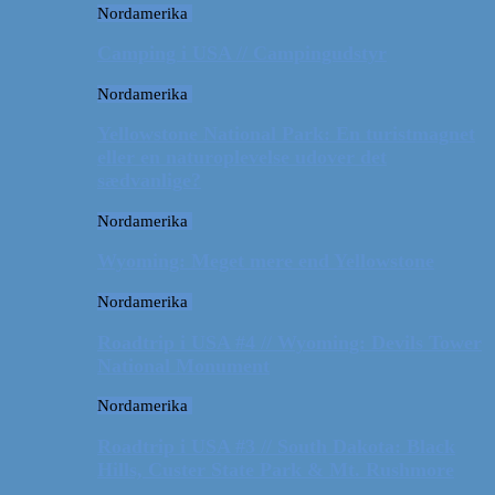
Nordamerika
Camping i USA // Campingudstyr
Nordamerika
Yellowstone National Park: En turistmagnet
eller en naturoplevelse udover det
sædvanlige?
Nordamerika
Wyoming: Meget mere end Yellowstone
Nordamerika
Roadtrip i USA #4 // Wyoming: Devils Tower
National Monument
Nordamerika
Roadtrip i USA #3 // South Dakota: Black
Hills, Custer State Park & Mt. Rushmore