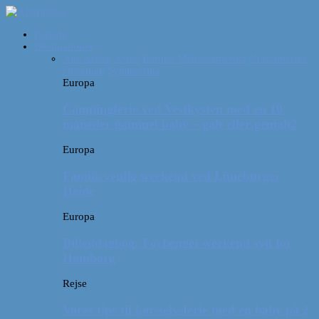
Forside
Destinationer
Alle
Afrika
Asien
Europa
Mellemamerika
Nordamerika
Oceanien
Sydamerika
Europa
Campingferie ved Vestkysten med en 10
måneder gammel baby – galt eller genialt?
Europa
Familievenlig weekend ved Lüneburger
Heide
Europa
Billeddagbog: Forlænget weekend syd for
Hamborg
Rejse
Vores tips til kør-selv-ferie med en baby på 2