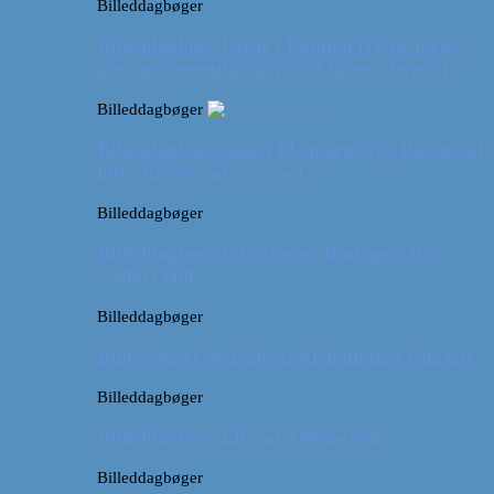
Billeddagbøger
Billeddagbog: Forår i London (Hvor meget
kan man egentlig nå på 52 timer i byen?)
Billeddagbøger
Billeddagbog: Safari i Ungarn? (og lidt om at
blive klogere af at rejse)
Billeddagbøger
Billeddagbog: Udsigt over Budapest fra
Gellert Hill
Billeddagbøger
Billed- og rejsedagbog: Afslapning i Ungarn
Billeddagbøger
Billeddagbog: Efterår i München
Billeddagbøger