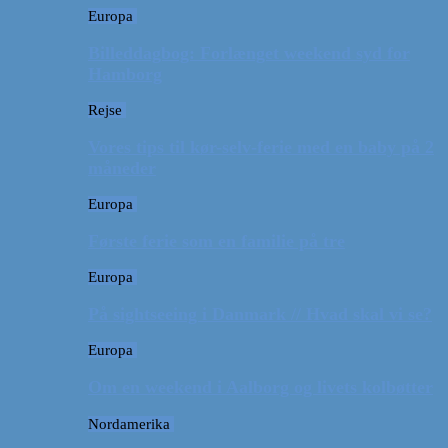
Europa
Billeddagbog: Forlænget weekend syd for
Hamborg
Rejse
Vores tips til kør-selv-ferie med en baby på 2
måneder
Europa
Første ferie som en familie på tre
Europa
På sightseeing i Danmark // Hvad skal vi se?
Europa
Om en weekend i Aalborg og livets kolbøtter
Nordamerika