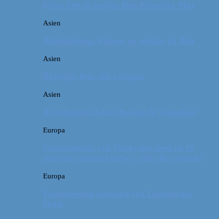
Kina: Om at bestige Den Kinesiske Mur
Asien
Billeddagbog: Palmer og solskin på Bali
Asien
Rejsetip: Bún chả i Saigon
Asien
Rejsebudget: Kina (Beijing & Shanghai)
Europa
Campingferie ved Vestkysten med en 10
måneder gammel baby – galt eller genialt?
Europa
Familievenlig weekend ved Lüneburger
Heide