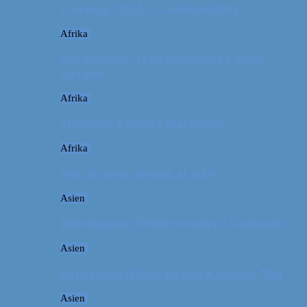
Camping i USA // Campingudstyr
Afrika
Om tandpine, te og traditioner i Atlas-
bjergene
Afrika
Marokko: En dag i Marrakech
Afrika
Når det giver mening at rejse
Asien
Billeddagbog: Hellige templer i Cambodja
Asien
Rejseguide: Hiking på Den Kinesiske Mur
Asien