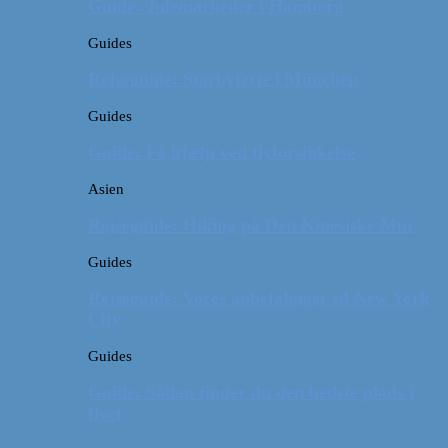
Guide: Julemarkeder i Hamborg
Guides
Rejseguide: Storbyferie i München
Guides
Guide: Få hjælp ved flyforsinkelse
Asien
Rejseguide: Hiking på Den Kinesiske Mur
Guides
Rejseguide: Vores anbefalinger til New York
City
Guides
Guide: Sådan finder du den bedste plads i
flyet