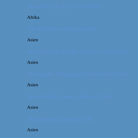
Marokko: En dag i Marrakech
Afrika
Når det giver mening at rejse
Asien
Billeddagbog: Hellige templer i Cambodja
Asien
Rejseguide: Hiking på Den Kinesiske Mur
Asien
Rejsebudget: Japan (inklusiv Tokyo)
Asien
Billeddagbog: Smukke Bali
Asien