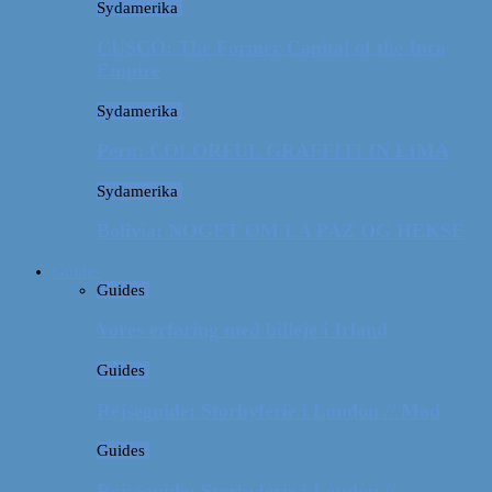
Sydamerika
CUSCO: The Former Capital of the Inca
Empire
Sydamerika
Peru: COLORFUL GRAFFITI IN LIMA
Sydamerika
Bolivia: NOGET OM LA PAZ OG HEKSE
Guides
Guides
Vores erfaring med billeje i Irland
Guides
Rejseguide: Storbyferie i London // Mad
Guides
Rejseguide: Storbyferie i London //