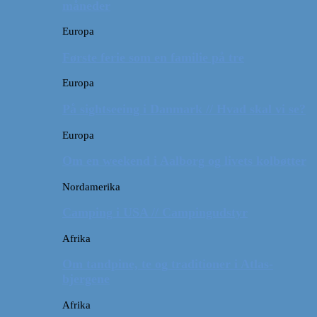
måneder
Europa
Første ferie som en familie på tre
Europa
På sightseeing i Danmark // Hvad skal vi se?
Europa
Om en weekend i Aalborg og livets kolbøtter
Nordamerika
Camping i USA // Campingudstyr
Afrika
Om tandpine, te og traditioner i Atlas-
bjergene
Afrika