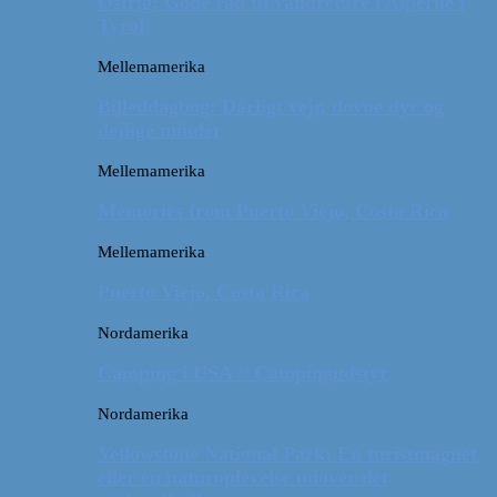
Østrig: Gode råd til vandreture i Alperne i
Tyrol
Mellemamerika
Billeddagbog: Dårligt vejr, dovne dyr og
dejlige minder
Mellemamerika
Memories from Puerto Viejo, Costa Rica
Mellemamerika
Puerto Viejo, Costa Rica
Nordamerika
Camping i USA // Campingudstyr
Nordamerika
Yellowstone National Park: En turistmagnet
eller en naturoplevelse udover det