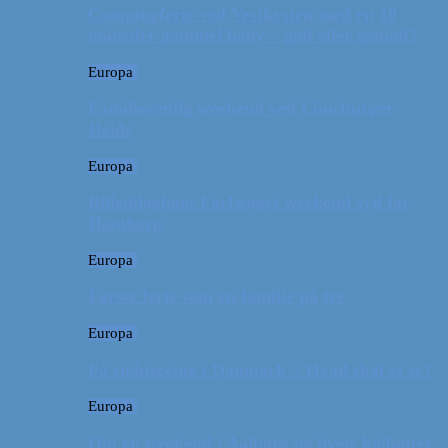
Campingferie ved Vestkysten med en 10
måneder gammel baby – galt eller genialt?
Europa
Familievenlig weekend ved Lüneburger
Heide
Europa
Billeddagbog: Forlænget weekend syd for
Hamborg
Europa
Første ferie som en familie på tre
Europa
På sightseeing i Danmark // Hvad skal vi se?
Europa
Om en weekend i Aalborg og livets kolbøtter