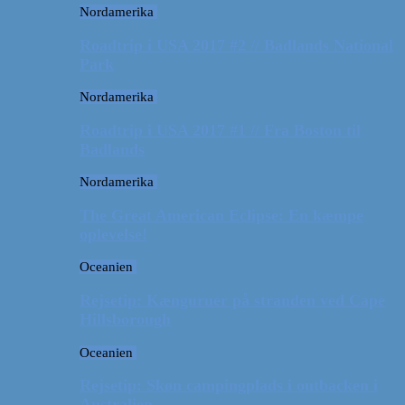
Nordamerika
Roadtrip i USA 2017 #2 // Badlands National
Park
Nordamerika
Roadtrip i USA 2017 #1 // Fra Boston til
Badlands
Nordamerika
The Great American Eclipse: En kæmpe
oplevelse!
Oceanien
Rejsetip: Kænguruer på stranden ved Cape
Hillsborough
Oceanien
Rejsetip: Skøn campingplads i outbacken i
Australien