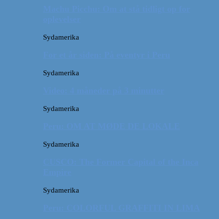
Machu Picchu: Om at stå tidligt op for
oplevelser
Sydamerika
For et år siden: På eventyr i Peru
Sydamerika
Video: 4 måneder på 3 minutter
Sydamerika
Peru: OM AT MØDE DE LOKALE
Sydamerika
CUSCO: The Former Capital of the Inca
Empire
Sydamerika
Peru: COLORFUL GRAFFITI IN LIMA