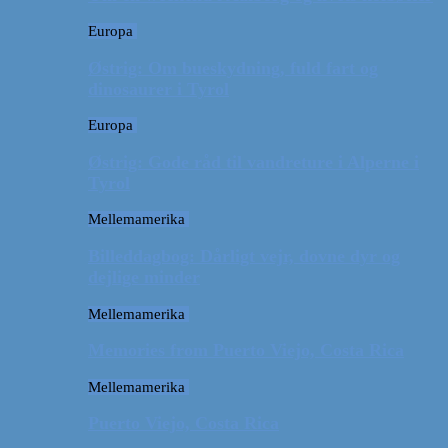
Europa
Østrig: Om bueskydning, fuld fart og
dinosaurer i Tyrol
Europa
Østrig: Gode råd til vandreture i Alperne i
Tyrol
Mellemamerika
Billeddagbog: Dårligt vejr, dovne dyr og
dejlige minder
Mellemamerika
Memories from Puerto Viejo, Costa Rica
Mellemamerika
Puerto Viejo, Costa Rica