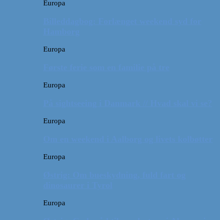
Europa
Billeddagbog: Forlænget weekend syd for
Hamborg
Europa
Første ferie som en familie på tre
Europa
På sightseeing i Danmark // Hvad skal vi se?
Europa
Om en weekend i Aalborg og livets kolbøtter
Europa
Østrig: Om bueskydning, fuld fart og
dinosaurer i Tyrol
Europa