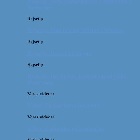
Rejsetip: Skøn campingplads i outbacken i
Australien
Rejsetip
Rejsetip: Izmailovsky Market i Moskva
Rejsetip
Rejsetip: Bún chả i Saigon
Rejsetip
Rejsetip: Det bedste georgiske mad i Skt.
Petersborg
Vores videoer
Video: En timelapse fra Seoul
Vores videoer
Video: 4 måneder på 3 minutter
Vores videoer