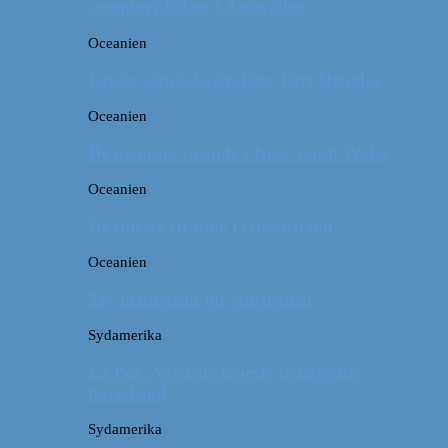
campingpladser i Australien
Oceanien
Første stop i Australien: Port Douglas
Oceanien
De pæneste strande i New South Wales
Oceanien
De fineste strande i Queensland
Oceanien
Tre kendetegn for Australien
Sydamerika
La Paz: Verdens højeste beliggende
hovedstad
Sydamerika