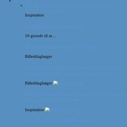
Inspiration
Alle
10 grunde til at…
Billeddagbøger
Interviews
Rejsetip
Vores videoer
Inspiration
Gaveideer til de rejselystne
10 grunde til at…
10 grunde til at besøge Marokko
Billeddagbøger
Billeddagbog: Forår i London (Hvor meget
kan man egentlig nå på 52 timer i byen?)
Billeddagbøger
Billeddagbog: Safari i Ungarn? (og lidt om at
blive klogere af at rejse)
Inspiration
Vores bucket list: Maldiverne