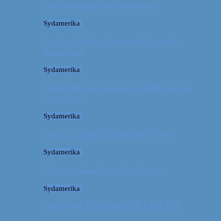
Tre kendetegn for Australien
Sydamerika
La Paz: Verdens højeste beliggende
hovedstad
Sydamerika
Machu Picchu: Om at stå tidligt op for
oplevelser
Sydamerika
For et år siden: På eventyr i Peru
Sydamerika
Video: 4 måneder på 3 minutter
Sydamerika
Peru: OM AT MØDE DE LOKALE