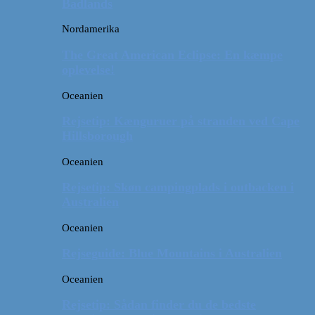
Badlands
Nordamerika
The Great American Eclipse: En kæmpe
oplevelse!
Oceanien
Rejsetip: Kænguruer på stranden ved Cape
Hillsborough
Oceanien
Rejsetip: Skøn campingplads i outbacken i
Australien
Oceanien
Rejseguide: Blue Mountains i Australien
Oceanien
Rejsetip: Sådan finder du de bedste