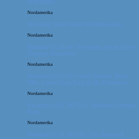
sædvanlige?
Nordamerika
Wyoming: Meget mere end Yellowstone
Nordamerika
Roadtrip i USA #4 // Wyoming: Devils Tower
National Monument
Nordamerika
Roadtrip i USA #3 // South Dakota: Black
Hills, Custer State Park & Mt. Rushmore
Nordamerika
Roadtrip i USA 2017 #2 // Badlands National
Park
Nordamerika
Roadtrip i USA 2017 #1 // Fra Boston til