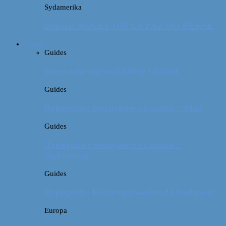
Sydamerika
Bolivia: NOGET OM LA PAZ OG HEKSE
Guides
Guides
Vores erfaring med billeje i Irland
Guides
Rejseguide: Storbyferie i London // Mad
Guides
Rejseguide: Storbyferie i London //
Sightseeing
Guides
Rejseguide: Forlænget weekend i Budapest
Europa