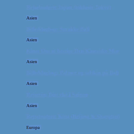
Rejsebudget: Japan (inklusiv Tokyo)
Asien
Billeddagbog: Smukke Bali
Asien
Kina: Om at bestige Den Kinesiske Mur
Asien
Billeddagbog: Palmer og solskin på Bali
Asien
Rejsetip: Bún chả i Saigon
Asien
Rejsebudget: Kina (Beijing & Shanghai)
Europa