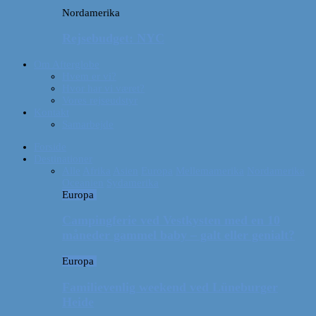
Nordamerika
Rejsebudget: NYC
Om Afterglobe
Hvem er vi?
Hvor har vi været?
Vores rejseudstyr
Kontakt
Samarbejde
Forside
Destinationer
Alle
Afrika
Asien
Europa
Mellemamerika
Nordamerika
Oceanien
Sydamerika
Europa
Campingferie ved Vestkysten med en 10
måneder gammel baby – galt eller genialt?
Europa
Familievenlig weekend ved Lüneburger
Heide