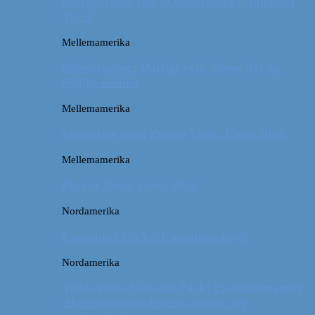
Østrig: Gode råd til vandreture i Alperne i
Tyrol
Mellemamerika
Billeddagbog: Dårligt vejr, dovne dyr og
dejlige minder
Mellemamerika
Memories from Puerto Viejo, Costa Rica
Mellemamerika
Puerto Viejo, Costa Rica
Nordamerika
Camping i USA // Campingudstyr
Nordamerika
Yellowstone National Park: En turistmagnet
eller en naturoplevelse udover det