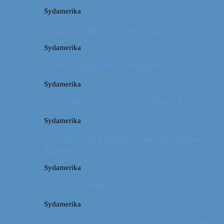
Sydamerika
For et år siden: På eventyr i Peru
Sydamerika
Video: 4 måneder på 3 minutter
Sydamerika
Peru: OM AT MØDE DE LOKALE
Sydamerika
CUSCO: The Former Capital of the Inca
Empire
Sydamerika
Peru: COLORFUL GRAFFITI IN LIMA
Sydamerika
Bolivia: NOGET OM LA PAZ OG HEKSE