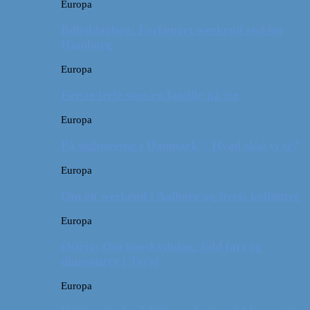
Europa
Billeddagbog: Forlænget weekend syd for
Hamborg
Europa
Første ferie som en familie på tre
Europa
På sightseeing i Danmark // Hvad skal vi se?
Europa
Om en weekend i Aalborg og livets kolbøtter
Europa
Østrig: Om bueskydning, fuld fart og
dinosaurer i Tyrol
Europa