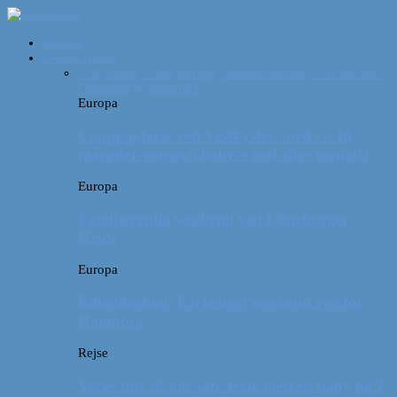
Forside
Destinationer
Alle
Afrika
Asien
Europa
Mellemamerika
Nordamerika
Oceanien
Sydamerika
Europa
Campingferie ved Vestkysten med en 10
måneder gammel baby – galt eller genialt?
Europa
Familievenlig weekend ved Lüneburger
Heide
Europa
Billeddagbog: Forlænget weekend syd for
Hamborg
Rejse
Vores tips til kør-selv-ferie med en baby på 2