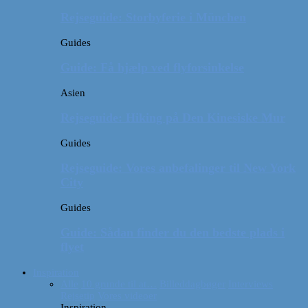
Rejseguide: Storbyferie i München
Guides
Guide: Få hjælp ved flyforsinkelse
Asien
Rejseguide: Hiking på Den Kinesiske Mur
Guides
Rejseguide: Vores anbefalinger til New York
City
Guides
Guide: Sådan finder du den bedste plads i
flyet
Inspiration
Alle
10 grunde til at…
Billeddagbøger
Interviews
Rejsetip
Vores videoer
Inspiration