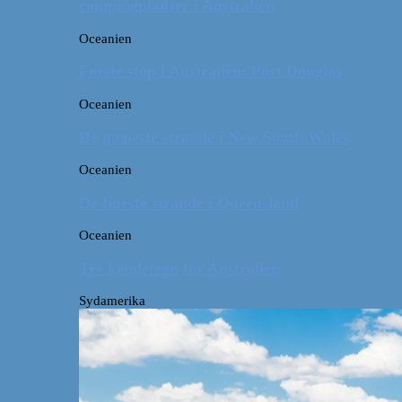
campingpladser i Australien
Oceanien
Første stop i Australien: Port Douglas
Oceanien
De pæneste strande i New South Wales
Oceanien
De fineste strande i Queensland
Oceanien
Tre kendetegn for Australien
Sydamerika