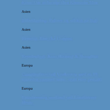
Kina: Om at bestige Den Kinesiske Mur
Asien
Billeddagbog: Palmer og solskin på Bali
Asien
Rejsetip: Bún chả i Saigon
Asien
Rejsebudget: Kina (Beijing & Shanghai)
Europa
Campingferie ved Vestkysten med en 10
måneder gammel baby – galt eller genialt?
Europa
Familievenlig weekend ved Lüneburger
Heide