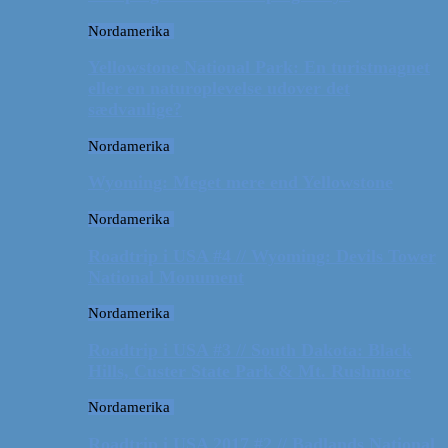
Nordamerika
Yellowstone National Park: En turistmagnet
eller en naturoplevelse udover det
sædvanlige?
Nordamerika
Wyoming: Meget mere end Yellowstone
Nordamerika
Roadtrip i USA #4 // Wyoming: Devils Tower
National Monument
Nordamerika
Roadtrip i USA #3 // South Dakota: Black
Hills, Custer State Park & Mt. Rushmore
Nordamerika
Roadtrip i USA 2017 #2 // Badlands National