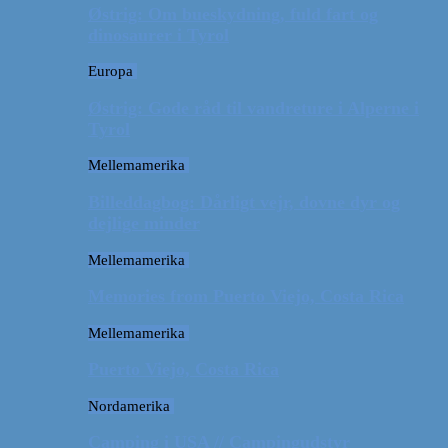
Østrig: Om bueskydning, fuld fart og
dinosaurer i Tyrol
Europa
Østrig: Gode råd til vandreture i Alperne i
Tyrol
Mellemamerika
Billeddagbog: Dårligt vejr, dovne dyr og
dejlige minder
Mellemamerika
Memories from Puerto Viejo, Costa Rica
Mellemamerika
Puerto Viejo, Costa Rica
Nordamerika
Camping i USA // Campingudstyr