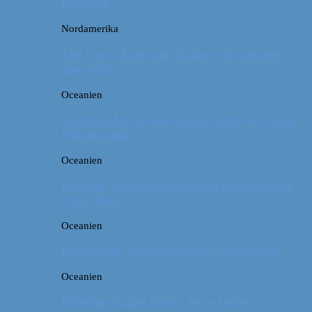
Badlands
Nordamerika
The Great American Eclipse: En kæmpe
oplevelse!
Oceanien
Rejsetip: Kænguruer på stranden ved Cape
Hillsborough
Oceanien
Rejsetip: Skøn campingplads i outbacken i
Australien
Oceanien
Rejseguide: Blue Mountains i Australien
Oceanien
Rejsetip: Sådan finder du de bedste