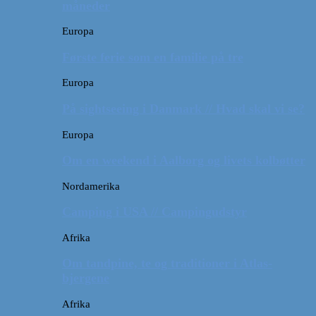
måneder
Europa
Første ferie som en familie på tre
Europa
På sightseeing i Danmark // Hvad skal vi se?
Europa
Om en weekend i Aalborg og livets kolbøtter
Nordamerika
Camping i USA // Campingudstyr
Afrika
Om tandpine, te og traditioner i Atlas-
bjergene
Afrika