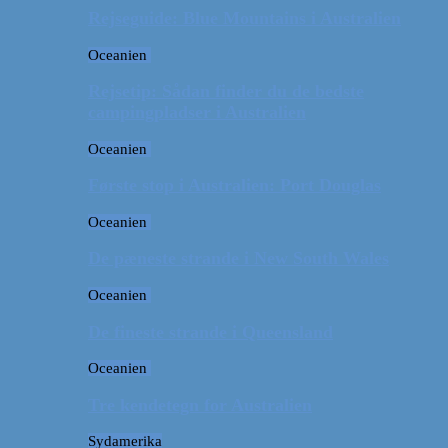
Rejseguide: Blue Mountains i Australien
Oceanien
Rejsetip: Sådan finder du de bedste
campingpladser i Australien
Oceanien
Første stop i Australien: Port Douglas
Oceanien
De pæneste strande i New South Wales
Oceanien
De fineste strande i Queensland
Oceanien
Tre kendetegn for Australien
Sydamerika