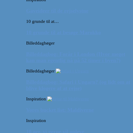
Gaveideer til de rejselystne
10 grunde til at…
10 grunde til at besøge Marokko
Billeddagbøger
Billeddagbog: Forår i London (Hvor meget
kan man egentlig nå på 52 timer i byen?)
Billeddagbøger
Billeddagbog: Safari i Ungarn? (og lidt om at
blive klogere af at rejse)
Inspiration
Vores bucket list: Maldiverne
Inspiration
10 øer, vi gerne vil opleve