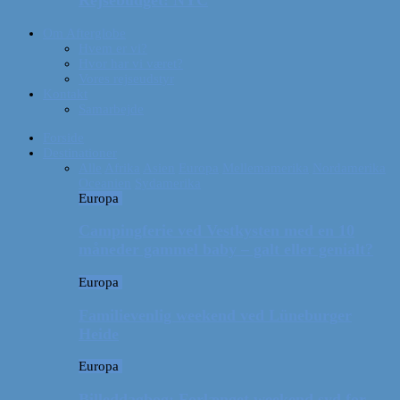
Rejsebudget: NYC
Om Afterglobe
Hvem er vi?
Hvor har vi været?
Vores rejseudstyr
Kontakt
Samarbejde
Forside
Destinationer
Alle
Afrika
Asien
Europa
Mellemamerika
Nordamerika
Oceanien
Sydamerika
Europa
Campingferie ved Vestkysten med en 10
måneder gammel baby – galt eller genialt?
Europa
Familievenlig weekend ved Lüneburger
Heide
Europa
Billeddagbog: Forlænget weekend syd for