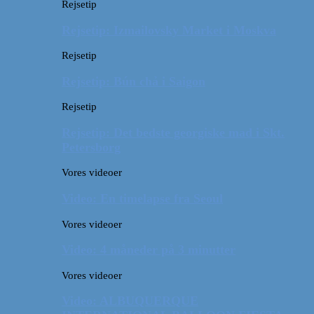
Rejsetip
Rejsetip: Izmailovsky Market i Moskva
Rejsetip
Rejsetip: Bún chả i Saigon
Rejsetip
Rejsetip: Det bedste georgiske mad i Skt.
Petersborg
Vores videoer
Video: En timelapse fra Seoul
Vores videoer
Video: 4 måneder på 3 minutter
Vores videoer
Video: ALBUQUERQUE