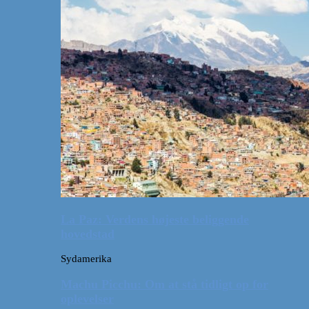
La Paz: Verdens højeste beliggende
hovedstad
Sydamerika
Machu Picchu: Om at stå tidligt op for
oplevelser