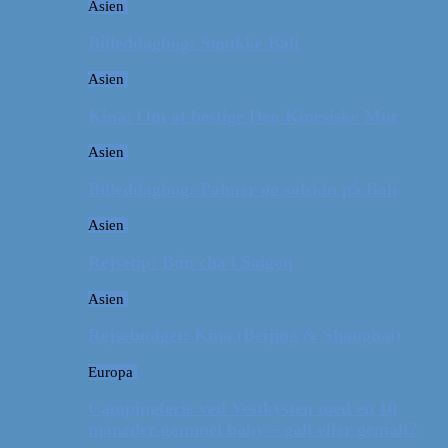
Asien
Billeddagbog: Smukke Bali
Asien
Kina: Om at bestige Den Kinesiske Mur
Asien
Billeddagbog: Palmer og solskin på Bali
Asien
Rejsetip: Bún chả i Saigon
Asien
Rejsebudget: Kina (Beijing & Shanghai)
Europa
Campingferie ved Vestkysten med en 10
måneder gammel baby – galt eller genialt?