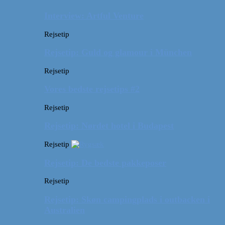
Interview: Artful Venture
Rejsetip
Rejsetip: Guld og glamour i München
Rejsetip
Vores bedste rejsetips #2
Rejsetip
Rejsetip: Nørdet hotel i Budapest
Rejsetip
Rejsetip: De bedste pakkeposer
Rejsetip
Rejsetip: Skøn campingplads i outbacken i
Australien