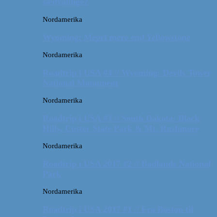
sædvanlige?
Nordamerika
Wyoming: Meget mere end Yellowstone
Nordamerika
Roadtrip i USA #4 // Wyoming: Devils Tower
National Monument
Nordamerika
Roadtrip i USA #3 // South Dakota: Black
Hills, Custer State Park & Mt. Rushmore
Nordamerika
Roadtrip i USA 2017 #2 // Badlands National
Park
Nordamerika
Roadtrip i USA 2017 #1 // Fra Boston til