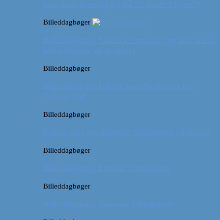
kan man egentlig nå på 52 timer i byen?)
Billeddagbøger
Billeddagbog: Safari i Ungarn? (og lidt om at
blive klogere af at rejse)
Billeddagbøger
Billeddagbog: Udsigt over Budapest fra
Gellert Hill
Billeddagbøger
Billed- og rejsedagbog: Afslapning i Ungarn
Billeddagbøger
Billeddagbog: Efterår i München
Billeddagbøger
Billeddagbog: Sommer i Budapest