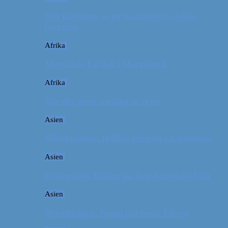
Om tandpine, te og traditioner i Atlas-
bjergene
Afrika
Marokko: En dag i Marrakech
Afrika
Når det giver mening at rejse
Asien
Billeddagbog: Hellige templer i Cambodja
Asien
Rejseguide: Hiking på Den Kinesiske Mur
Asien
Rejsebudget: Japan (inklusiv Tokyo)