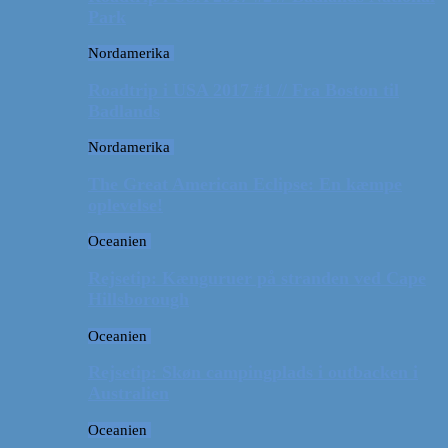
Park
Nordamerika
Roadtrip i USA 2017 #1 // Fra Boston til
Badlands
Nordamerika
The Great American Eclipse: En kæmpe
oplevelse!
Oceanien
Rejsetip: Kænguruer på stranden ved Cape
Hillsborough
Oceanien
Rejsetip: Skøn campingplads i outbacken i
Australien
Oceanien