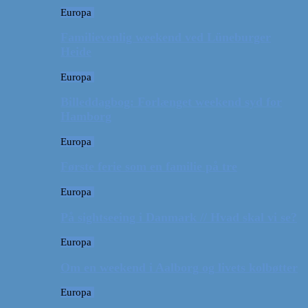
Europa
Familievenlig weekend ved Lüneburger
Heide
Europa
Billeddagbog: Forlænget weekend syd for
Hamborg
Europa
Første ferie som en familie på tre
Europa
På sightseeing i Danmark // Hvad skal vi se?
Europa
Om en weekend i Aalborg og livets kolbøtter
Europa