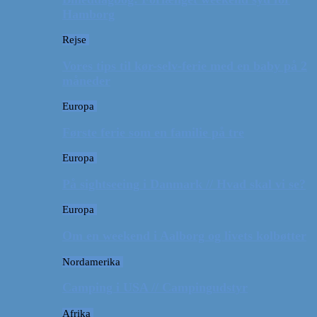
Hamborg
Rejse
Vores tips til kør-selv-ferie med en baby på 2
måneder
Europa
Første ferie som en familie på tre
Europa
På sightseeing i Danmark // Hvad skal vi se?
Europa
Om en weekend i Aalborg og livets kolbøtter
Nordamerika
Camping i USA // Campingudstyr
Afrika