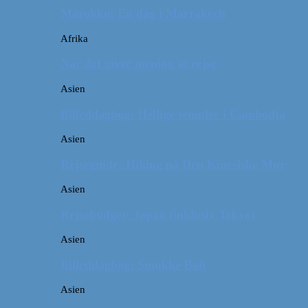
Marokko: En dag i Marrakech
Afrika
Når det giver mening at rejse
Asien
Billeddagbog: Hellige templer i Cambodja
Asien
Rejseguide: Hiking på Den Kinesiske Mur
Asien
Rejsebudget: Japan (inklusiv Tokyo)
Asien
Billeddagbog: Smukke Bali
Asien