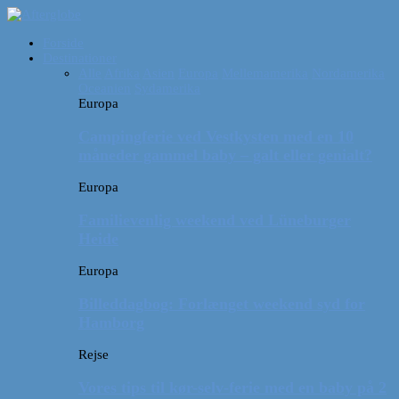
Forside
Destinationer
Alle
Afrika
Asien
Europa
Mellemamerika
Nordamerika
Oceanien
Sydamerika
Europa
Campingferie ved Vestkysten med en 10
måneder gammel baby – galt eller genialt?
Europa
Familievenlig weekend ved Lüneburger
Heide
Europa
Billeddagbog: Forlænget weekend syd for
Hamborg
Rejse
Vores tips til kør-selv-ferie med en baby på 2