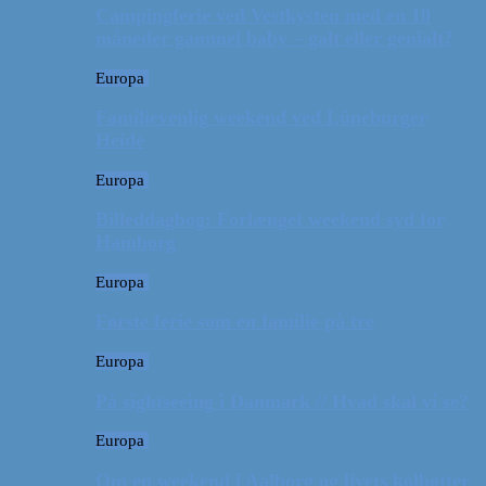
Campingferie ved Vestkysten med en 10
måneder gammel baby – galt eller genialt?
Europa
Familievenlig weekend ved Lüneburger
Heide
Europa
Billeddagbog: Forlænget weekend syd for
Hamborg
Europa
Første ferie som en familie på tre
Europa
På sightseeing i Danmark // Hvad skal vi se?
Europa
Om en weekend i Aalborg og livets kolbøtter