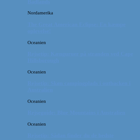
Badlands
Nordamerika
The Great American Eclipse: En kæmpe
oplevelse!
Oceanien
Rejsetip: Kænguruer på stranden ved Cape
Hillsborough
Oceanien
Rejsetip: Skøn campingplads i outbacken i
Australien
Oceanien
Rejseguide: Blue Mountains i Australien
Oceanien
Rejsetip: Sådan finder du de bedste