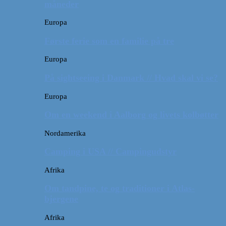
måneder
Europa
Første ferie som en familie på tre
Europa
På sightseeing i Danmark // Hvad skal vi se?
Europa
Om en weekend i Aalborg og livets kolbøtter
Nordamerika
Camping i USA // Campingudstyr
Afrika
Om tandpine, te og traditioner i Atlas-
bjergene
Afrika