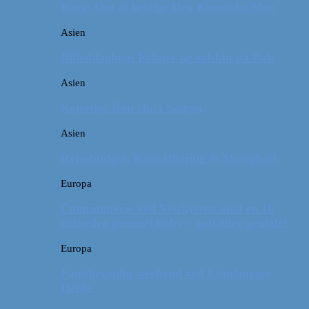
Kina: Om at bestige Den Kinesiske Mur
Asien
Billeddagbog: Palmer og solskin på Bali
Asien
Rejsetip: Bún chả i Saigon
Asien
Rejsebudget: Kina (Beijing & Shanghai)
Europa
Campingferie ved Vestkysten med en 10
måneder gammel baby – galt eller genialt?
Europa
Familievenlig weekend ved Lüneburger
Heide