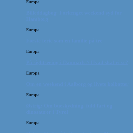
Europa
Billeddagbog: Forlænget weekend syd for
Hamborg
Europa
Første ferie som en familie på tre
Europa
På sightseeing i Danmark // Hvad skal vi se?
Europa
Om en weekend i Aalborg og livets kolbøtter
Europa
Østrig: Om bueskydning, fuld fart og
dinosaurer i Tyrol
Europa