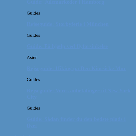
Guide: Julemarkeder i Hamborg
Guides
Rejseguide: Storbyferie i München
Guides
Guide: Få hjælp ved flyforsinkelse
Asien
Rejseguide: Hiking på Den Kinesiske Mur
Guides
Rejseguide: Vores anbefalinger til New York
City
Guides
Guide: Sådan finder du den bedste plads i
flyet