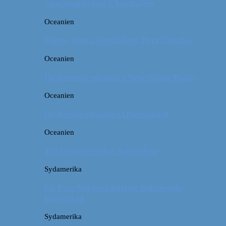
campingpladser i Australien
Oceanien
Første stop i Australien: Port Douglas
Oceanien
De pæneste strande i New South Wales
Oceanien
De fineste strande i Queensland
Oceanien
Tre kendetegn for Australien
Sydamerika
La Paz: Verdens højeste beliggende
hovedstad
Sydamerika