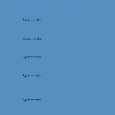
Machu Picchu: Om at stå tidligt op for
oplevelser
Sydamerika
For et år siden: På eventyr i Peru
Sydamerika
Video: 4 måneder på 3 minutter
Sydamerika
Peru: OM AT MØDE DE LOKALE
Sydamerika
CUSCO: The Former Capital of the Inca
Empire
Sydamerika
Peru: COLORFUL GRAFFITI IN LIMA