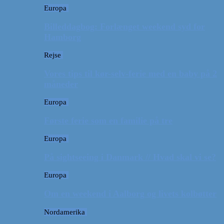
Europa
Billeddagbog: Forlænget weekend syd for
Hamborg
Rejse
Vores tips til kør-selv-ferie med en baby på 2
måneder
Europa
Første ferie som en familie på tre
Europa
På sightseeing i Danmark // Hvad skal vi se?
Europa
Om en weekend i Aalborg og livets kolbøtter
Nordamerika