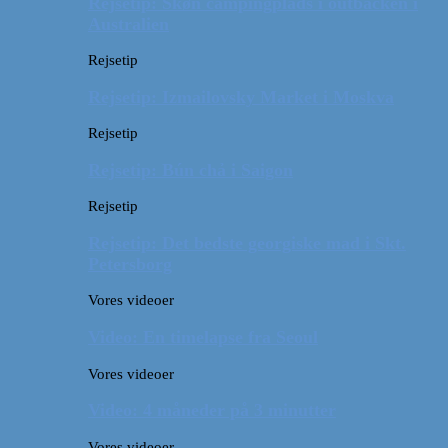
Rejsetip: Skøn campingplads i outbacken i
Australien
Rejsetip
Rejsetip: Izmailovsky Market i Moskva
Rejsetip
Rejsetip: Bún chả i Saigon
Rejsetip
Rejsetip: Det bedste georgiske mad i Skt.
Petersborg
Vores videoer
Video: En timelapse fra Seoul
Vores videoer
Video: 4 måneder på 3 minutter
Vores videoer