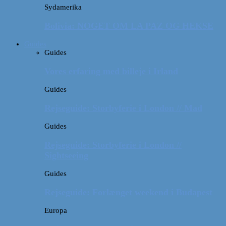
Sydamerika
Bolivia: NOGET OM LA PAZ OG HEKSE
Guides
Guides
Vores erfaring med billeje i Irland
Guides
Rejseguide: Storbyferie i London // Mad
Guides
Rejseguide: Storbyferie i London //
Sightseeing
Guides
Rejseguide: Forlænget weekend i Budapest
Europa