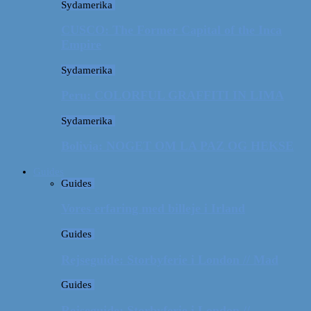
Sydamerika
CUSCO: The Former Capital of the Inca
Empire
Sydamerika
Peru: COLORFUL GRAFFITI IN LIMA
Sydamerika
Bolivia: NOGET OM LA PAZ OG HEKSE
Guides
Guides
Vores erfaring med billeje i Irland
Guides
Rejseguide: Storbyferie i London // Mad
Guides
Rejseguide: Storbyferie i London //