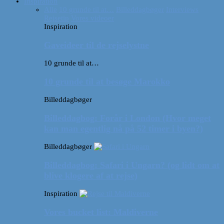
Inspiration
Alle
10 grunde til at…
Billeddagbøger
Interviews
Rejsetip
Vores videoer
Inspiration
Gaveideer til de rejselystne
10 grunde til at…
10 grunde til at besøge Marokko
Billeddagbøger
Billeddagbog: Forår i London (Hvor meget
kan man egentlig nå på 52 timer i byen?)
Billeddagbøger
Billeddagbog: Safari i Ungarn? (og lidt om at
blive klogere af at rejse)
Inspiration
Vores bucket list: Maldiverne