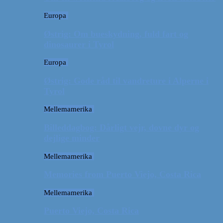
Europa
Østrig: Om bueskydning, fuld fart og
dinosaurer i Tyrol
Europa
Østrig: Gode råd til vandreture i Alperne i
Tyrol
Mellemamerika
Billeddagbog: Dårligt vejr, dovne dyr og
dejlige minder
Mellemamerika
Memories from Puerto Viejo, Costa Rica
Mellemamerika
Puerto Viejo, Costa Rica