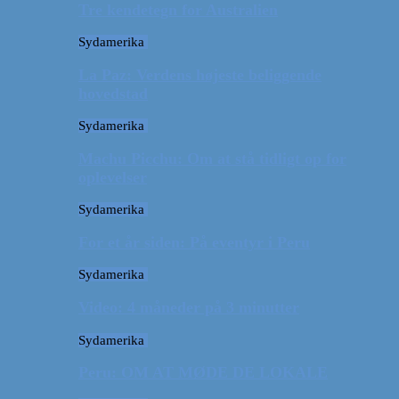
Tre kendetegn for Australien
Sydamerika
La Paz: Verdens højeste beliggende
hovedstad
Sydamerika
Machu Picchu: Om at stå tidligt op for
oplevelser
Sydamerika
For et år siden: På eventyr i Peru
Sydamerika
Video: 4 måneder på 3 minutter
Sydamerika
Peru: OM AT MØDE DE LOKALE