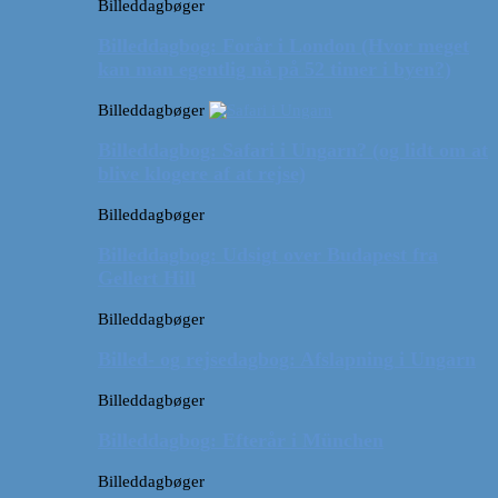
Billeddagbøger
Billeddagbog: Forår i London (Hvor meget
kan man egentlig nå på 52 timer i byen?)
Billeddagbøger
Billeddagbog: Safari i Ungarn? (og lidt om at
blive klogere af at rejse)
Billeddagbøger
Billeddagbog: Udsigt over Budapest fra
Gellert Hill
Billeddagbøger
Billed- og rejsedagbog: Afslapning i Ungarn
Billeddagbøger
Billeddagbog: Efterår i München
Billeddagbøger