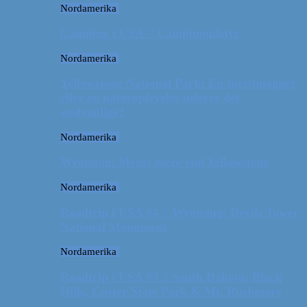
Nordamerika
Camping i USA // Campingudstyr
Nordamerika
Yellowstone National Park: En turistmagnet
eller en naturoplevelse udover det
sædvanlige?
Nordamerika
Wyoming: Meget mere end Yellowstone
Nordamerika
Roadtrip i USA #4 // Wyoming: Devils Tower
National Monument
Nordamerika
Roadtrip i USA #3 // South Dakota: Black
Hills, Custer State Park & Mt. Rushmore