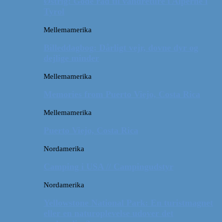
Østrig: Gode råd til vandreture i Alperne i
Tyrol
Mellemamerika
Billeddagbog: Dårligt vejr, dovne dyr og
dejlige minder
Mellemamerika
Memories from Puerto Viejo, Costa Rica
Mellemamerika
Puerto Viejo, Costa Rica
Nordamerika
Camping i USA // Campingudstyr
Nordamerika
Yellowstone National Park: En turistmagnet
eller en naturoplevelse udover det