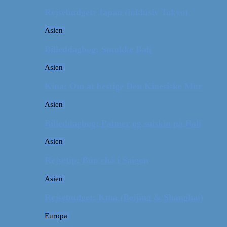
Rejsebudget: Japan (inklusiv Tokyo)
Asien
Billeddagbog: Smukke Bali
Asien
Kina: Om at bestige Den Kinesiske Mur
Asien
Billeddagbog: Palmer og solskin på Bali
Asien
Rejsetip: Bún chả i Saigon
Asien
Rejsebudget: Kina (Beijing & Shanghai)
Europa