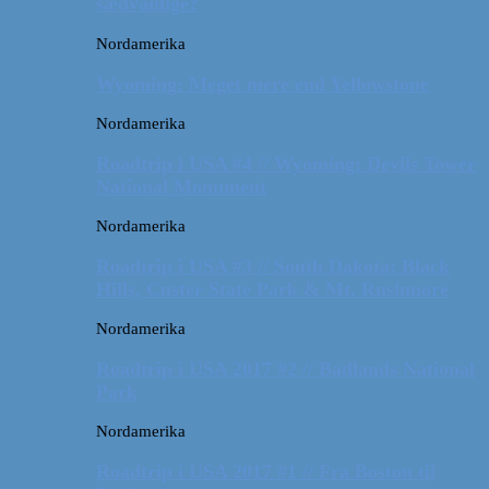
sædvanlige?
Nordamerika
Wyoming: Meget mere end Yellowstone
Nordamerika
Roadtrip i USA #4 // Wyoming: Devils Tower
National Monument
Nordamerika
Roadtrip i USA #3 // South Dakota: Black
Hills, Custer State Park & Mt. Rushmore
Nordamerika
Roadtrip i USA 2017 #2 // Badlands National
Park
Nordamerika
Roadtrip i USA 2017 #1 // Fra Boston til