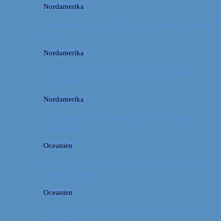
Nordamerika
Roadtrip i USA 2017 #2 // Badlands National
Park
Nordamerika
Roadtrip i USA 2017 #1 // Fra Boston til
Badlands
Nordamerika
The Great American Eclipse: En kæmpe
oplevelse!
Oceanien
Rejsetip: Kænguruer på stranden ved Cape
Hillsborough
Oceanien
Rejsetip: Skøn campingplads i outbacken i
Australien