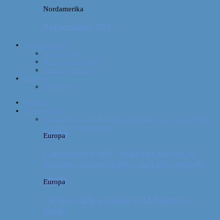
Nordamerika
Rejsebudget: NYC
Om Afterglobe
Hvem er vi?
Hvor har vi været?
Vores rejseudstyr
Kontakt
Samarbejde
Forside
Destinationer
Alle
Afrika
Asien
Europa
Mellemamerika
Nordamerika
Oceanien
Sydamerika
Europa
Campingferie ved Vestkysten med en 10
måneder gammel baby – galt eller genialt?
Europa
Familievenlig weekend ved Lüneburger
Heide