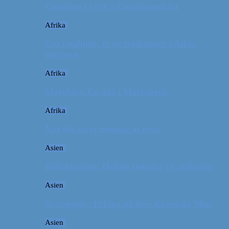
Camping i USA // Campingudstyr
Afrika
Om tandpine, te og traditioner i Atlas-
bjergene
Afrika
Marokko: En dag i Marrakech
Afrika
Når det giver mening at rejse
Asien
Billeddagbog: Hellige templer i Cambodja
Asien
Rejseguide: Hiking på Den Kinesiske Mur
Asien