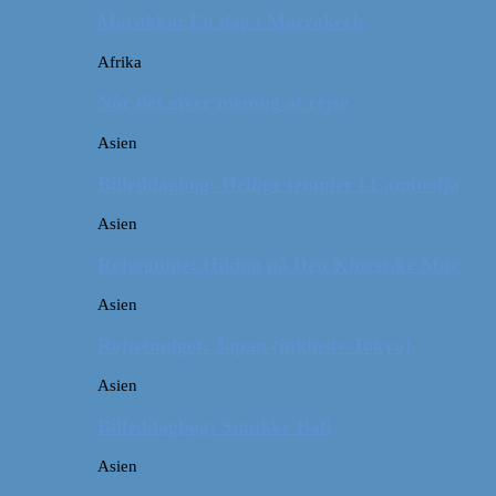
Marokko: En dag i Marrakech
Afrika
Når det giver mening at rejse
Asien
Billeddagbog: Hellige templer i Cambodja
Asien
Rejseguide: Hiking på Den Kinesiske Mur
Asien
Rejsebudget: Japan (inklusiv Tokyo)
Asien
Billeddagbog: Smukke Bali
Asien