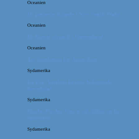
Oceanien
De pæneste strande i New South Wales
Oceanien
De fineste strande i Queensland
Oceanien
Tre kendetegn for Australien
Sydamerika
La Paz: Verdens højeste beliggende
hovedstad
Sydamerika
Machu Picchu: Om at stå tidligt op for
oplevelser
Sydamerika