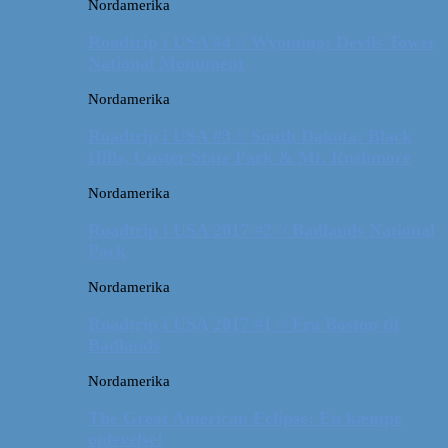
Nordamerika
Roadtrip i USA #4 // Wyoming: Devils Tower
National Monument
Nordamerika
Roadtrip i USA #3 // South Dakota: Black
Hills, Custer State Park & Mt. Rushmore
Nordamerika
Roadtrip i USA 2017 #2 // Badlands National
Park
Nordamerika
Roadtrip i USA 2017 #1 // Fra Boston til
Badlands
Nordamerika
The Great American Eclipse: En kæmpe
oplevelse!