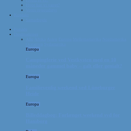
Hvor har vi været?
Vores rejseudstyr
Kontakt
Samarbejde
Forside
Destinationer
Alle
Afrika
Asien
Europa
Mellemamerika
Nordamerika
Oceanien
Sydamerika
Europa
Campingferie ved Vestkysten med en 10
måneder gammel baby – galt eller genialt?
Europa
Familievenlig weekend ved Lüneburger
Heide
Europa
Billeddagbog: Forlænget weekend syd for
Hamborg