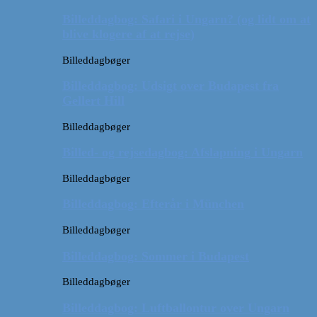
Billeddagbog: Safari i Ungarn? (og lidt om at
blive klogere af at rejse)
Billeddagbøger
Billeddagbog: Udsigt over Budapest fra
Gellert Hill
Billeddagbøger
Billed- og rejsedagbog: Afslapning i Ungarn
Billeddagbøger
Billeddagbog: Efterår i München
Billeddagbøger
Billeddagbog: Sommer i Budapest
Billeddagbøger
Billeddagbog: Luftballontur over Ungarn