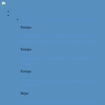
Forside
Destinationer
Alle
Afrika
Asien
Europa
Mellemamerika
Nordamerika
Oceanien
Sydamerika
Europa
Campingferie ved Vestkysten med en 10
måneder gammel baby – galt eller genialt?
Europa
Familievenlig weekend ved Lüneburger
Heide
Europa
Billeddagbog: Forlænget weekend syd for
Hamborg
Rejse
Vores tips til kør-selv-ferie med en baby på 2