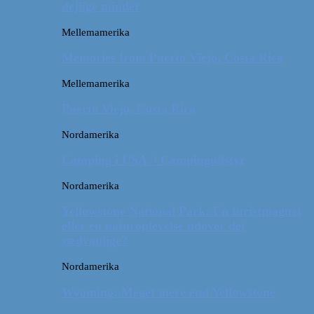
dejlige minder
Mellemamerika
Memories from Puerto Viejo, Costa Rica
Mellemamerika
Puerto Viejo, Costa Rica
Nordamerika
Camping i USA // Campingudstyr
Nordamerika
Yellowstone National Park: En turistmagnet
eller en naturoplevelse udover det
sædvanlige?
Nordamerika
Wyoming: Meget mere end Yellowstone