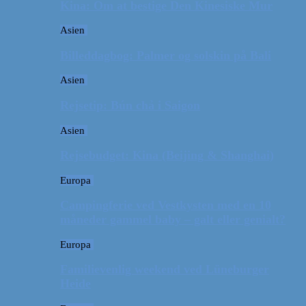
Kina: Om at bestige Den Kinesiske Mur
Asien
Billeddagbog: Palmer og solskin på Bali
Asien
Rejsetip: Bún chả i Saigon
Asien
Rejsebudget: Kina (Beijing & Shanghai)
Europa
Campingferie ved Vestkysten med en 10
måneder gammel baby – galt eller genialt?
Europa
Familievenlig weekend ved Lüneburger
Heide