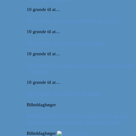
10 grunde til at…
10 grunde til at tage på roadtrip i USA
10 grunde til at…
10 grunde til at besøge Las Vegas
10 grunde til at…
10 grunde til at pakke rygsækken og rejse ud
i verden
10 grunde til at…
10 grunde til at besøge Arizona
Billeddagbøger
Billeddagbog: Forår i London (Hvor meget
kan man egentlig nå på 52 timer i byen?)
Billeddagbøger