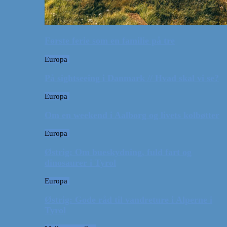
Første ferie som en familie på tre
Europa
På sightseeing i Danmark // Hvad skal vi se?
Europa
Om en weekend i Aalborg og livets kolbøtter
Europa
Østrig: Om bueskydning, fuld fart og
dinosaurer i Tyrol
Europa
Østrig: Gode råd til vandreture i Alperne i
Tyrol