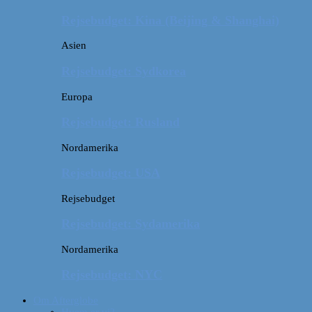
Rejsebudget: Kina (Beijing & Shanghai)
Asien
Rejsebudget: Sydkorea
Europa
Rejsebudget: Rusland
Nordamerika
Rejsebudget: USA
Rejsebudget
Rejsebudget: Sydamerika
Nordamerika
Rejsebudget: NYC
Om Afterglobe
Hvem er vi?