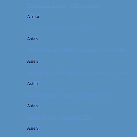
Marokko: En dag i Marrakech
Afrika
Når det giver mening at rejse
Asien
Billeddagbog: Hellige templer i Cambodja
Asien
Rejseguide: Hiking på Den Kinesiske Mur
Asien
Rejsebudget: Japan (inklusiv Tokyo)
Asien
Billeddagbog: Smukke Bali
Asien