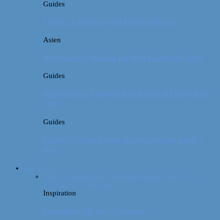
Guides
Guide: Få hjælp ved flyforsinkelse
Asien
Rejseguide: Hiking på Den Kinesiske Mur
Guides
Rejseguide: Vores anbefalinger til New York
City
Guides
Guide: Sådan finder du den bedste plads i
flyet
Inspiration
Alle
10 grunde til at…
Billeddagbøger
Interviews
Rejsetip
Vores videoer
Inspiration
Gaveideer til de rejselystne