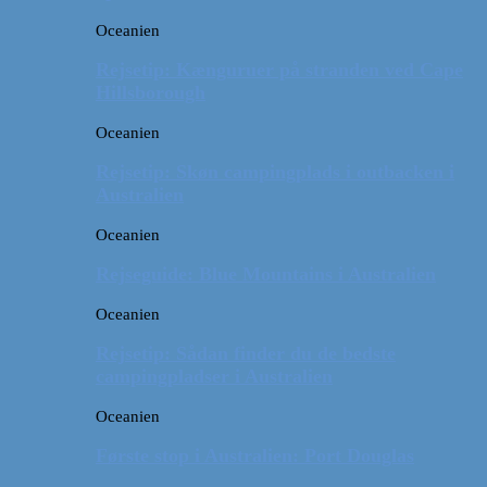
Oceanien
Rejsetip: Kænguruer på stranden ved Cape
Hillsborough
Oceanien
Rejsetip: Skøn campingplads i outbacken i
Australien
Oceanien
Rejseguide: Blue Mountains i Australien
Oceanien
Rejsetip: Sådan finder du de bedste
campingpladser i Australien
Oceanien
Første stop i Australien: Port Douglas