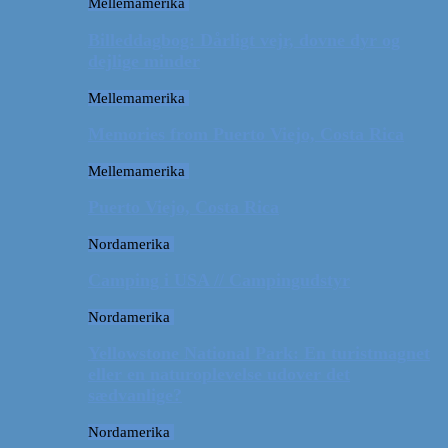
Mellemamerika
Billeddagbog: Dårligt vejr, dovne dyr og
dejlige minder
Mellemamerika
Memories from Puerto Viejo, Costa Rica
Mellemamerika
Puerto Viejo, Costa Rica
Nordamerika
Camping i USA // Campingudstyr
Nordamerika
Yellowstone National Park: En turistmagnet
eller en naturoplevelse udover det
sædvanlige?
Nordamerika