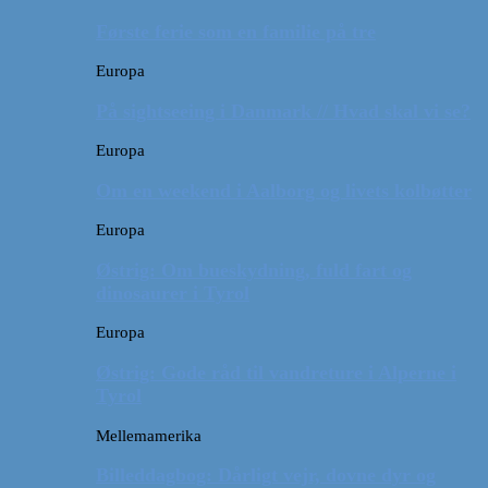
Første ferie som en familie på tre
Europa
På sightseeing i Danmark // Hvad skal vi se?
Europa
Om en weekend i Aalborg og livets kolbøtter
Europa
Østrig: Om bueskydning, fuld fart og
dinosaurer i Tyrol
Europa
Østrig: Gode råd til vandreture i Alperne i
Tyrol
Mellemamerika
Billeddagbog: Dårligt vejr, dovne dyr og