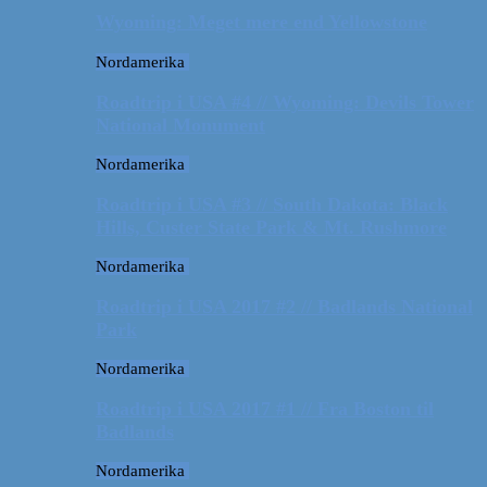
Wyoming: Meget mere end Yellowstone
Nordamerika
Roadtrip i USA #4 // Wyoming: Devils Tower
National Monument
Nordamerika
Roadtrip i USA #3 // South Dakota: Black
Hills, Custer State Park & Mt. Rushmore
Nordamerika
Roadtrip i USA 2017 #2 // Badlands National
Park
Nordamerika
Roadtrip i USA 2017 #1 // Fra Boston til
Badlands
Nordamerika