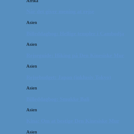
Afrika
Når det giver mening at rejse
Asien
Billeddagbog: Hellige templer i Cambodja
Asien
Rejseguide: Hiking på Den Kinesiske Mur
Asien
Rejsebudget: Japan (inklusiv Tokyo)
Asien
Billeddagbog: Smukke Bali
Asien
Kina: Om at bestige Den Kinesiske Mur
Asien