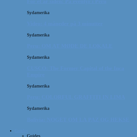
For et år siden: På eventyr i Peru
Sydamerika
Video: 4 måneder på 3 minutter
Sydamerika
Peru: OM AT MØDE DE LOKALE
Sydamerika
CUSCO: The Former Capital of the Inca
Empire
Sydamerika
Peru: COLORFUL GRAFFITI IN LIMA
Sydamerika
Bolivia: NOGET OM LA PAZ OG HEKSE
Guides
Guides