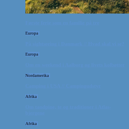
Første ferie som en familie på tre
Europa
På sightseeing i Danmark // Hvad skal vi se?
Europa
Om en weekend i Aalborg og livets kolbøtter
Nordamerika
Camping i USA // Campingudstyr
Afrika
Om tandpine, te og traditioner i Atlas-
bjergene
Afrika