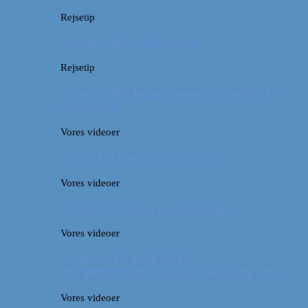
Rejsetip
Rejsetip: Bún chả i Saigon
Rejsetip
Rejsetip: Det bedste georgiske mad i Skt.
Petersborg
Vores videoer
Video: En timelapse fra Seoul
Vores videoer
Video: 4 måneder på 3 minutter
Vores videoer
Video: ALBUQUERQUE
INTERNATIONAL BALLOON FIESTA
Vores videoer