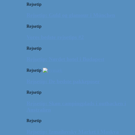
Rejsetip
Rejsetip: Guld og glamour i München
Rejsetip
Vores bedste rejsetips #2
Rejsetip
Rejsetip: Nørdet hotel i Budapest
Rejsetip
Rejsetip: De bedste pakkeposer
Rejsetip
Rejsetip: Skøn campingplads i outbacken i
Australien
Rejsetip
Rejsetip: Izmailovsky Market i Moskva