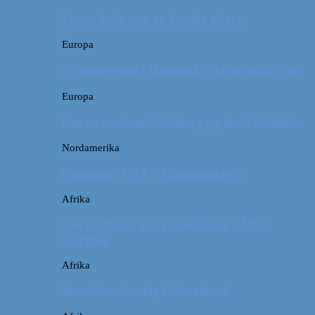
Første ferie som en familie på tre
Europa
På sightseeing i Danmark // Hvad skal vi se?
Europa
Om en weekend i Aalborg og livets kolbøtter
Nordamerika
Camping i USA // Campingudstyr
Afrika
Om tandpine, te og traditioner i Atlas-
bjergene
Afrika
Marokko: En dag i Marrakech