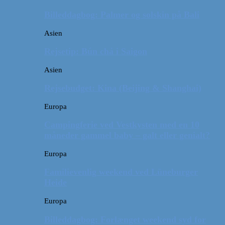
Billeddagbog: Palmer og solskin på Bali
Asien
Rejsetip: Bún chả i Saigon
Asien
Rejsebudget: Kina (Beijing & Shanghai)
Europa
Campingferie ved Vestkysten med en 10
måneder gammel baby – galt eller genialt?
Europa
Familievenlig weekend ved Lüneburger
Heide
Europa
Billeddagbog: Forlænget weekend syd for