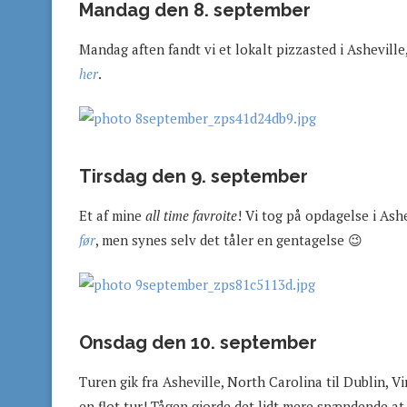
Mandag den 8. september
Mandag aften fandt vi et lokalt pizzasted i Asheville
her
.
Tirsdag den 9. september
Et af mine
all time favroite
! Vi tog på opdagelse i Ash
før
, men synes selv det tåler en gentagelse 😉
Onsdag den 10. september
Turen gik fra Asheville, North Carolina til Dublin, V
en flot tur! Tågen gjorde det lidt mere spændende at t