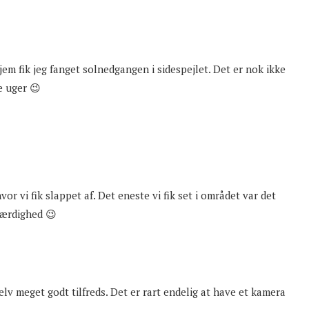
em fik jeg fanget solnedgangen i sidespejlet. Det er nok ikke
e uger 😉
or vi fik slappet af. Det eneste vi fik set i området var det
værdighed 😉
selv meget godt tilfreds. Det er rart endelig at have et kamera