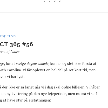
PROJECT 365
CT 365 #56
evet af
Laura
uge, for at vælge
dagens billede
, kunne jeg slet ikke forstå at
rth Carolina. Vi får oplevet en hel del på ret kort tid, men
vor vi har lyst.
å der ikke er så langt når vi i dag skal ordne billejen. Vi håber
 en ny kvittering på den nye lejeperiode, men nu må vi se. I
lig at have styr på erstatningen!