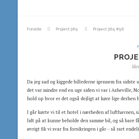
Forside
Project 365
Project 365 #56
PROJE
Skr
Da jeg sad og kiggede billederne igennem fra sidste 
det var mindre end en uge siden vi var i Asheville, No
hold op hvor er det også dejligt at køre lige derhen h
I går kørte vi til et hotel i nærheden af lufthavnen, s
lidt på at kunne beholde den samme bil, og så bare få
øvrigt fik vi svar fra forsikringen i går – så rart ende