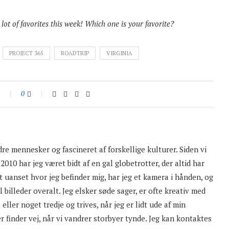
ot of favorites this week! Which one is your favorite?
PROJECT 365
ROADTRIP
VIRGINIA
0
dre mennesker og fascineret af forskellige kulturer. Siden vi
 2010 har jeg været bidt af en gal globetrotter, der altid har
 uanset hvor jeg befinder mig, har jeg et kamera i hånden, og
l billeder overalt. Jeg elsker søde sager, er ofte kreativ med
eller noget tredje og trives, når jeg er lidt ude af min
er finder vej, når vi vandrer storbyer tynde. Jeg kan kontaktes