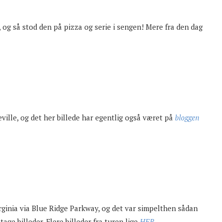
, og så stod den på pizza og serie i sengen! Mere fra den dag
eville, og det her billede har egentlig også været på
bloggen
irginia via Blue Ridge Parkway, og det var simpelthen sådan
age billeder. Flere billeder fra turen lige
HER
.