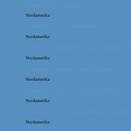
Puerto Viejo, Costa Rica
Nordamerika
Camping i USA // Campingudstyr
Nordamerika
Yellowstone National Park: En turistmagnet el
Nordamerika
Wyoming: Meget mere end Yellowstone
Nordamerika
Roadtrip i USA #4 // Wyoming: Devils Tower
Nordamerika
Roadtrip i USA #3 // South Dakota: Black Hil
Nordamerika