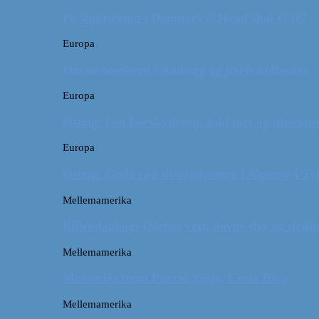
På sightseeing i Danmark // Hvad skal vi se?
Europa
Om en weekend i Aalborg og livets kolbøtter
Europa
Østrig: Om bueskydning, fuld fart og dinosaur
Europa
Østrig: Gode råd til vandreture i Alperne i Ty
Mellemamerika
Billeddagbog: Dårligt vejr, dovne dyr og dejli
Mellemamerika
Memories from Puerto Viejo, Costa Rica
Mellemamerika