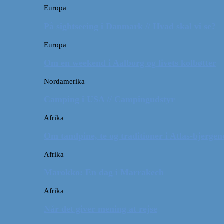
Europa
På sightseeing i Danmark // Hvad skal vi se?
Europa
Om en weekend i Aalborg og livets kolbøtter
Nordamerika
Camping i USA // Campingudstyr
Afrika
Om tandpine, te og traditioner i Atlas-bjergen
Afrika
Marokko: En dag i Marrakech
Afrika
Når det giver mening at rejse