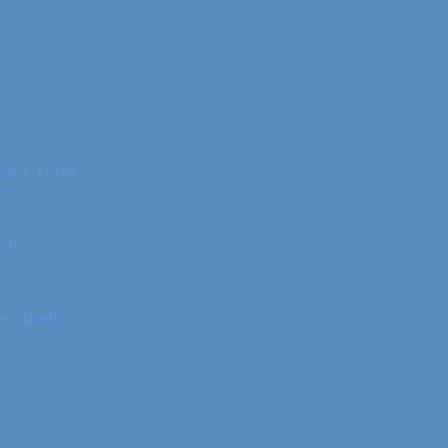
er i Tyrol
rol
ge minder