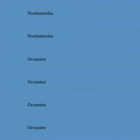
Roadtrip i USA 2017 #2 // Badlands National 
Nordamerika
Roadtrip i USA 2017 #1 // Fra Boston til Badl
Nordamerika
The Great American Eclipse: En kæmpe oplev
Oceanien
Rejsetip: Kænguruer på stranden ved Cape H
Oceanien
Rejsetip: Skøn campingplads i outbacken i Aus
Oceanien
Rejseguide: Blue Mountains i Australien
Oceanien
Rejsetip: Sådan finder du de bedste campingpl