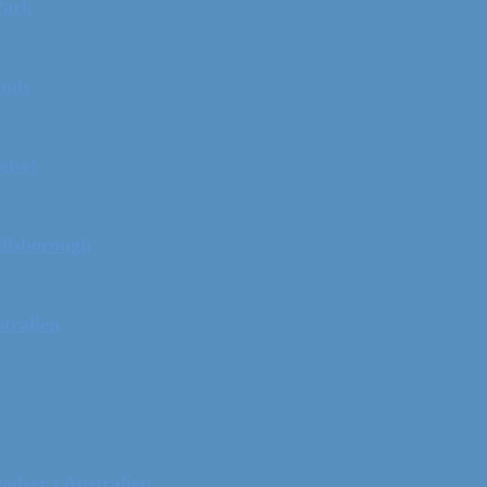
Park
ands
else!
illsborough
tralien
adser i Australien