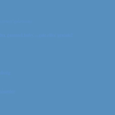
ceanien
Sydamerika
r gammel baby – galt eller genialt?
mborg
 måneder