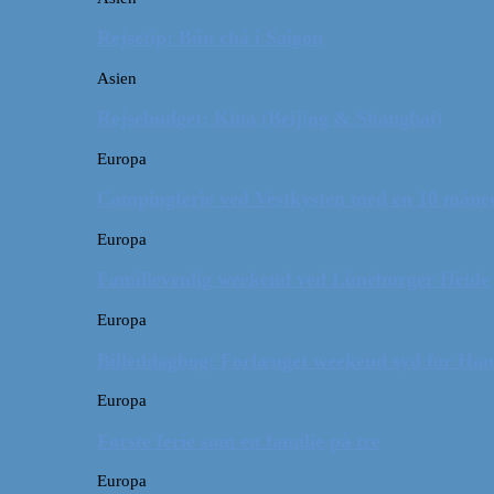
Rejsetip: Bún chả i Saigon
Asien
Rejsebudget: Kina (Beijing & Shanghai)
Europa
Campingferie ved Vestkysten med en 10 månede
Europa
Familievenlig weekend ved Lüneburger Heide
Europa
Billeddagbog: Forlænget weekend syd for Ha
Europa
Første ferie som en familie på tre
Europa