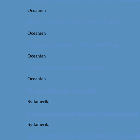
Oceanien
Første stop i Australien: Port Douglas
Oceanien
De pæneste strande i New South Wales
Oceanien
De fineste strande i Queensland
Oceanien
Tre kendetegn for Australien
Sydamerika
La Paz: Verdens højeste beliggende hovedstad
Sydamerika
Machu Picchu: Om at stå tidligt op for oplevel