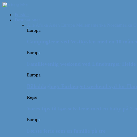
Forside
Destinationer
Alle
Afrika
Asien
Europa
Mellemamerika
Nordamerika
O
Europa
Campingferie ved Vestkysten med en 10 månede
Europa
Familievenlig weekend ved Lüneburger Heide
Europa
Billeddagbog: Forlænget weekend syd for Ha
Rejse
Vores tips til kør-selv-ferie med en baby på 2
Europa
Første ferie som en familie på tre