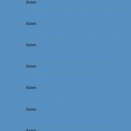
Asien
Billeddagbog: Hellige templer i Cambodja
Asien
Rejseguide: Hiking på Den Kinesiske Mur
Asien
Rejsebudget: Japan (inklusiv Tokyo)
Asien
Billeddagbog: Smukke Bali
Asien
Kina: Om at bestige Den Kinesiske Mur
Asien
Billeddagbog: Palmer og solskin på Bali
Asien