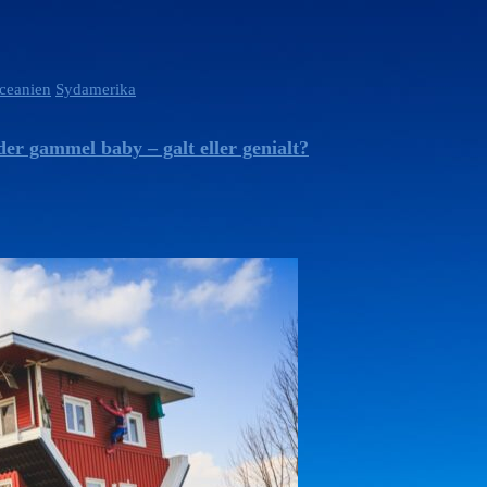
ceanien
Sydamerika
r gammel baby – galt eller genialt?