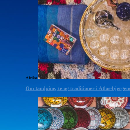
Afrika
Om tandpine, te og traditioner i Atlas-bjergen