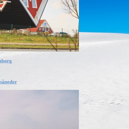
mborg
 måneder