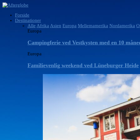
Forside
Destinationer
Alle
Afrika
Asien
Europa
Mellemamerika
Nordamerika
O
Europa
Campingferie ved Vestkysten med en 10 månede
Europa
Familievenlig weekend ved Lüneburger Heide