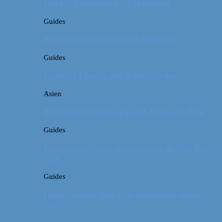
Guide: Julemarkeder i Hamborg
Guides
Rejseguide: Storbyferie i München
Guides
Guide: Få hjælp ved flyforsinkelse
Asien
Rejseguide: Hiking på Den Kinesiske Mur
Guides
Rejseguide: Vores anbefalinger til New York
City
Guides
Guide: Sådan finder du den bedste plads i
flyet