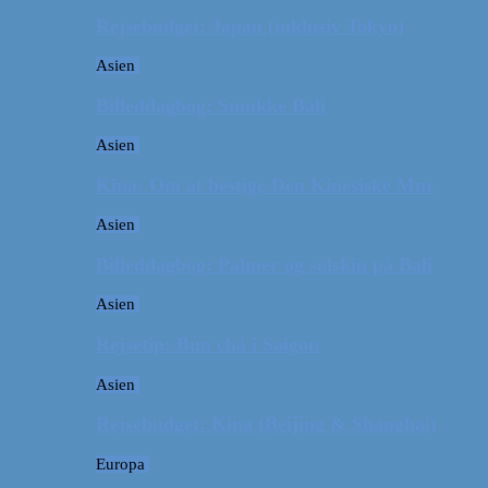
Rejsebudget: Japan (inklusiv Tokyo)
Asien
Billeddagbog: Smukke Bali
Asien
Kina: Om at bestige Den Kinesiske Mur
Asien
Billeddagbog: Palmer og solskin på Bali
Asien
Rejsetip: Bún chả i Saigon
Asien
Rejsebudget: Kina (Beijing & Shanghai)
Europa