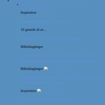
Inspiration
Alle
10 grunde til at…
Billeddagbøger
Interviews
Rejsetip
Vores videoer
Inspiration
Gaveideer til de rejselystne
10 grunde til at…
10 grunde til at besøge Marokko
Billeddagbøger
Billeddagbog: Forår i London (Hvor meget
kan man egentlig nå på 52 timer i byen?)
Billeddagbøger
Billeddagbog: Safari i Ungarn? (og lidt om at
blive klogere af at rejse)
Inspiration
Vores bucket list: Maldiverne