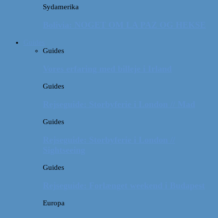
Sydamerika
Bolivia: NOGET OM LA PAZ OG HEKSE
Guides
Guides
Vores erfaring med billeje i Irland
Guides
Rejseguide: Storbyferie i London // Mad
Guides
Rejseguide: Storbyferie i London //
Sightseeing
Guides
Rejseguide: Forlænget weekend i Budapest
Europa