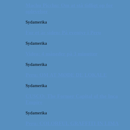
Machu Picchu: Om at stå tidligt op for
oplevelser
Sydamerika
For et år siden: På eventyr i Peru
Sydamerika
Video: 4 måneder på 3 minutter
Sydamerika
Peru: OM AT MØDE DE LOKALE
Sydamerika
CUSCO: The Former Capital of the Inca
Empire
Sydamerika
Peru: COLORFUL GRAFFITI IN LIMA