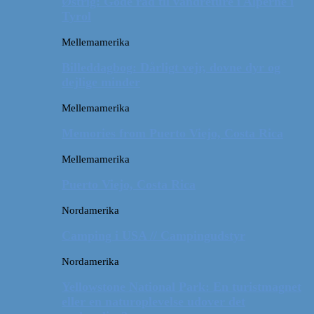
Østrig: Gode råd til vandreture i Alperne i
Tyrol
Mellemamerika
Billeddagbog: Dårligt vejr, dovne dyr og
dejlige minder
Mellemamerika
Memories from Puerto Viejo, Costa Rica
Mellemamerika
Puerto Viejo, Costa Rica
Nordamerika
Camping i USA // Campingudstyr
Nordamerika
Yellowstone National Park: En turistmagnet
eller en naturoplevelse udover det