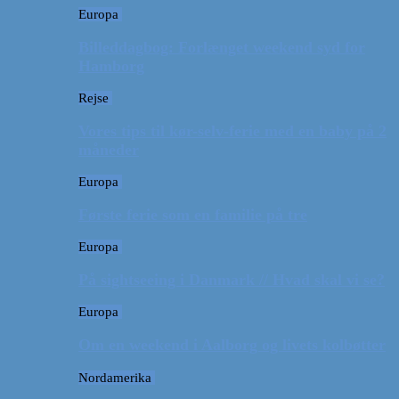
Europa
Billeddagbog: Forlænget weekend syd for
Hamborg
Rejse
Vores tips til kør-selv-ferie med en baby på 2
måneder
Europa
Første ferie som en familie på tre
Europa
På sightseeing i Danmark // Hvad skal vi se?
Europa
Om en weekend i Aalborg og livets kolbøtter
Nordamerika