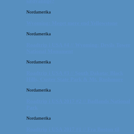
sædvanlige?
Nordamerika
Wyoming: Meget mere end Yellowstone
Nordamerika
Roadtrip i USA #4 // Wyoming: Devils Tower
National Monument
Nordamerika
Roadtrip i USA #3 // South Dakota: Black
Hills, Custer State Park & Mt. Rushmore
Nordamerika
Roadtrip i USA 2017 #2 // Badlands National
Park
Nordamerika
Roadtrip i USA 2017 #1 // Fra Boston til