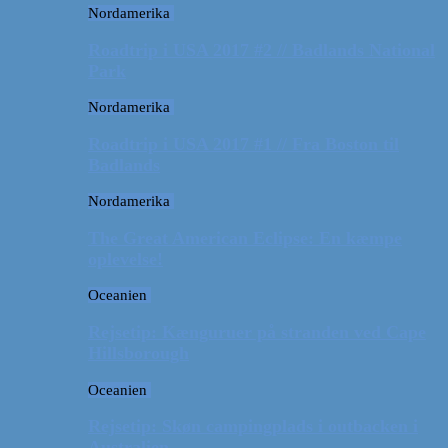
Nordamerika
Roadtrip i USA 2017 #2 // Badlands National
Park
Nordamerika
Roadtrip i USA 2017 #1 // Fra Boston til
Badlands
Nordamerika
The Great American Eclipse: En kæmpe
oplevelse!
Oceanien
Rejsetip: Kænguruer på stranden ved Cape
Hillsborough
Oceanien
Rejsetip: Skøn campingplads i outbacken i
Australien