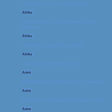
Camping i USA // Campingudstyr
Afrika
Om tandpine, te og traditioner i Atlas-
bjergene
Afrika
Marokko: En dag i Marrakech
Afrika
Når det giver mening at rejse
Asien
Billeddagbog: Hellige templer i Cambodja
Asien
Rejseguide: Hiking på Den Kinesiske Mur
Asien