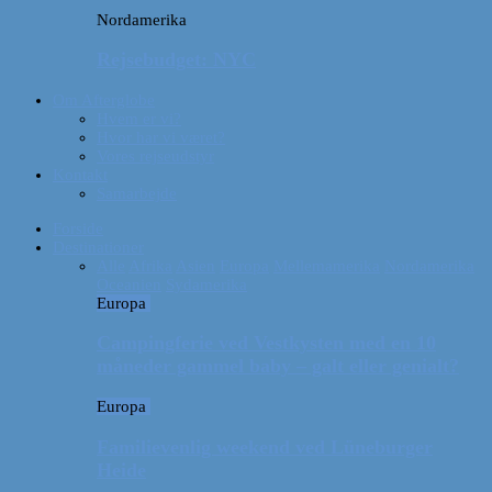
Nordamerika
Rejsebudget: NYC
Om Afterglobe
Hvem er vi?
Hvor har vi været?
Vores rejseudstyr
Kontakt
Samarbejde
Forside
Destinationer
Alle
Afrika
Asien
Europa
Mellemamerika
Nordamerika
Oceanien
Sydamerika
Europa
Campingferie ved Vestkysten med en 10
måneder gammel baby – galt eller genialt?
Europa
Familievenlig weekend ved Lüneburger
Heide