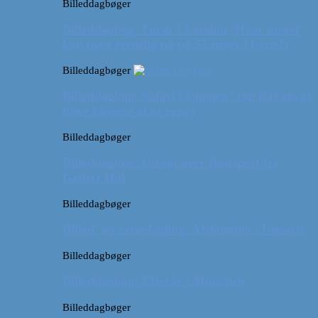
Billeddagbøger
Billeddagbog: Forår i London (Hvor meget
kan man egentlig nå på 52 timer i byen?)
Billeddagbøger
Billeddagbog: Safari i Ungarn? (og lidt om at
blive klogere af at rejse)
Billeddagbøger
Billeddagbog: Udsigt over Budapest fra
Gellert Hill
Billeddagbøger
Billed- og rejsedagbog: Afslapning i Ungarn
Billeddagbøger
Billeddagbog: Efterår i München
Billeddagbøger