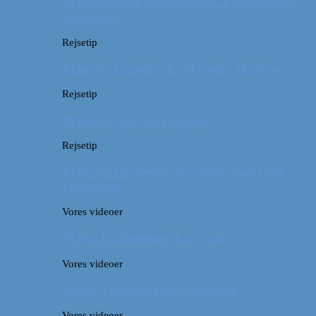
Rejsetip: Skøn campingplads i outbacken i
Australien
Rejsetip
Rejsetip: Izmailovsky Market i Moskva
Rejsetip
Rejsetip: Bún chả i Saigon
Rejsetip
Rejsetip: Det bedste georgiske mad i Skt.
Petersborg
Vores videoer
Video: En timelapse fra Seoul
Vores videoer
Video: 4 måneder på 3 minutter
Vores videoer