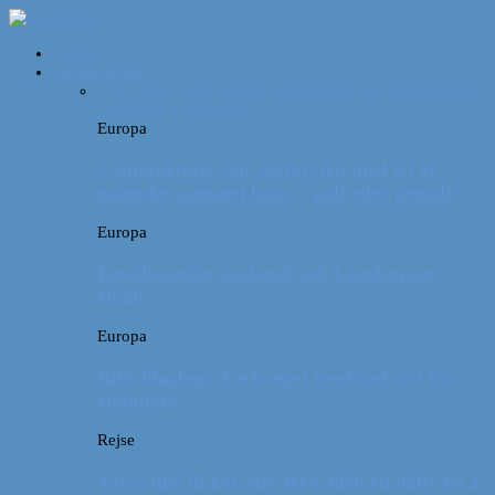
Forside
Destinationer
Alle
Afrika
Asien
Europa
Mellemamerika
Nordamerika
Oceanien
Sydamerika
Europa
Campingferie ved Vestkysten med en 10
måneder gammel baby – galt eller genialt?
Europa
Familievenlig weekend ved Lüneburger
Heide
Europa
Billeddagbog: Forlænget weekend syd for
Hamborg
Rejse
Vores tips til kør-selv-ferie med en baby på 2