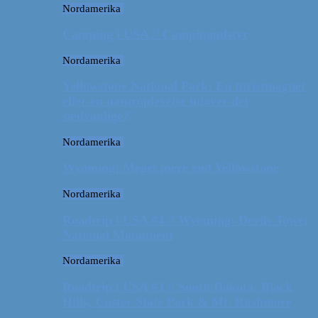
Nordamerika
Camping i USA // Campingudstyr
Nordamerika
Yellowstone National Park: En turistmagnet
eller en naturoplevelse udover det
sædvanlige?
Nordamerika
Wyoming: Meget mere end Yellowstone
Nordamerika
Roadtrip i USA #4 // Wyoming: Devils Tower
National Monument
Nordamerika
Roadtrip i USA #3 // South Dakota: Black
Hills, Custer State Park & Mt. Rushmore