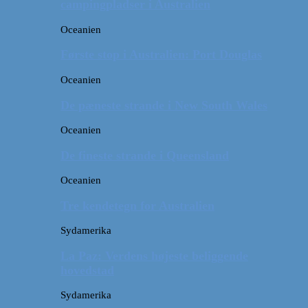
campingpladser i Australien
Oceanien
Første stop i Australien: Port Douglas
Oceanien
De pæneste strande i New South Wales
Oceanien
De fineste strande i Queensland
Oceanien
Tre kendetegn for Australien
Sydamerika
La Paz: Verdens højeste beliggende
hovedstad
Sydamerika