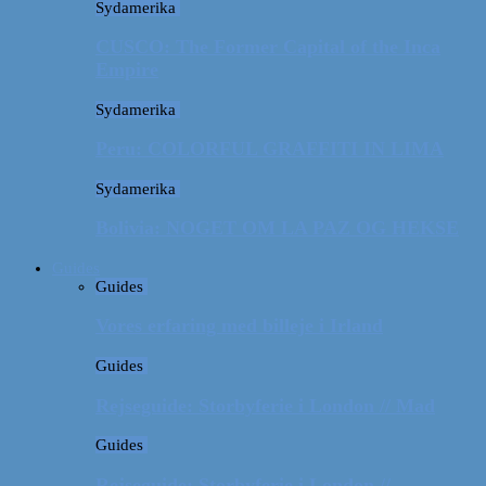
Sydamerika
CUSCO: The Former Capital of the Inca
Empire
Sydamerika
Peru: COLORFUL GRAFFITI IN LIMA
Sydamerika
Bolivia: NOGET OM LA PAZ OG HEKSE
Guides
Guides
Vores erfaring med billeje i Irland
Guides
Rejseguide: Storbyferie i London // Mad
Guides
Rejseguide: Storbyferie i London //