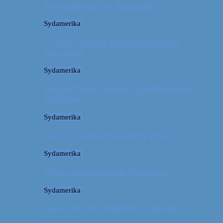
Tre kendetegn for Australien
Sydamerika
La Paz: Verdens højeste beliggende
hovedstad
Sydamerika
Machu Picchu: Om at stå tidligt op for
oplevelser
Sydamerika
For et år siden: På eventyr i Peru
Sydamerika
Video: 4 måneder på 3 minutter
Sydamerika
Peru: OM AT MØDE DE LOKALE