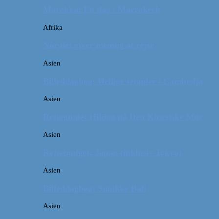
Marokko: En dag i Marrakech
Afrika
Når det giver mening at rejse
Asien
Billeddagbog: Hellige templer i Cambodja
Asien
Rejseguide: Hiking på Den Kinesiske Mur
Asien
Rejsebudget: Japan (inklusiv Tokyo)
Asien
Billeddagbog: Smukke Bali
Asien