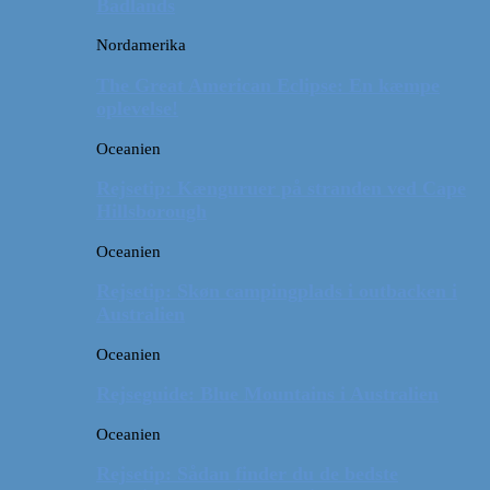
Badlands
Nordamerika
The Great American Eclipse: En kæmpe
oplevelse!
Oceanien
Rejsetip: Kænguruer på stranden ved Cape
Hillsborough
Oceanien
Rejsetip: Skøn campingplads i outbacken i
Australien
Oceanien
Rejseguide: Blue Mountains i Australien
Oceanien
Rejsetip: Sådan finder du de bedste