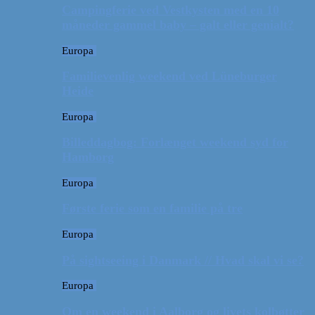
Campingferie ved Vestkysten med en 10
måneder gammel baby – galt eller genialt?
Europa
Familievenlig weekend ved Lüneburger
Heide
Europa
Billeddagbog: Forlænget weekend syd for
Hamborg
Europa
Første ferie som en familie på tre
Europa
På sightseeing i Danmark // Hvad skal vi se?
Europa
Om en weekend i Aalborg og livets kolbøtter