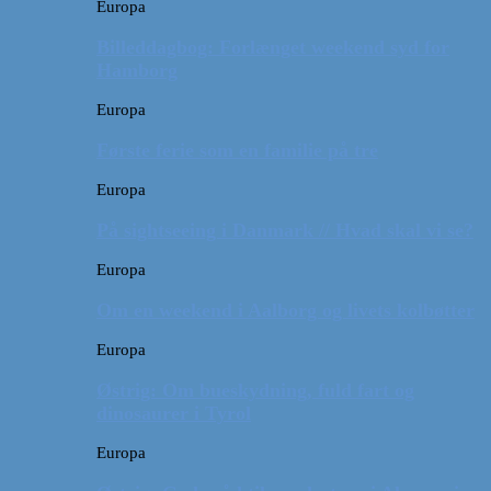
Europa
Billeddagbog: Forlænget weekend syd for
Hamborg
Europa
Første ferie som en familie på tre
Europa
På sightseeing i Danmark // Hvad skal vi se?
Europa
Om en weekend i Aalborg og livets kolbøtter
Europa
Østrig: Om bueskydning, fuld fart og
dinosaurer i Tyrol
Europa