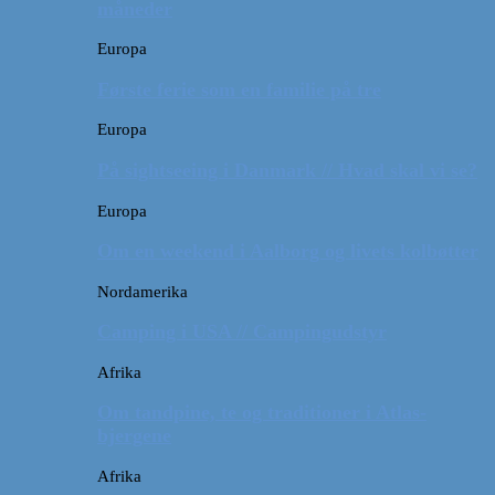
måneder
Europa
Første ferie som en familie på tre
Europa
På sightseeing i Danmark // Hvad skal vi se?
Europa
Om en weekend i Aalborg og livets kolbøtter
Nordamerika
Camping i USA // Campingudstyr
Afrika
Om tandpine, te og traditioner i Atlas-
bjergene
Afrika