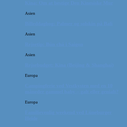
Kina: Om at bestige Den Kinesiske Mur
Asien
Billeddagbog: Palmer og solskin på Bali
Asien
Rejsetip: Bún chả i Saigon
Asien
Rejsebudget: Kina (Beijing & Shanghai)
Europa
Campingferie ved Vestkysten med en 10
måneder gammel baby – galt eller genialt?
Europa
Familievenlig weekend ved Lüneburger
Heide