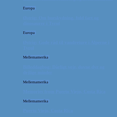
Europa
Østrig: Om bueskydning, fuld fart og
dinosaurer i Tyrol
Europa
Østrig: Gode råd til vandreture i Alperne i
Tyrol
Mellemamerika
Billeddagbog: Dårligt vejr, dovne dyr og
dejlige minder
Mellemamerika
Memories from Puerto Viejo, Costa Rica
Mellemamerika
Puerto Viejo, Costa Rica