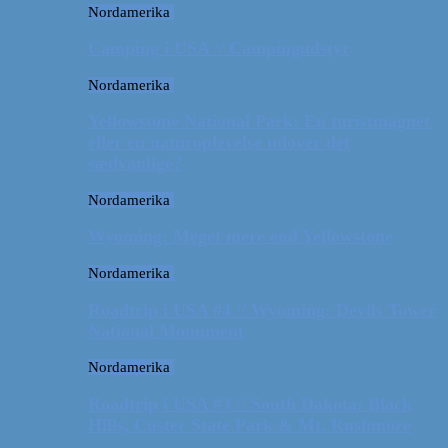
Nordamerika
Camping i USA // Campingudstyr
Nordamerika
Yellowstone National Park: En turistmagnet
eller en naturoplevelse udover det
sædvanlige?
Nordamerika
Wyoming: Meget mere end Yellowstone
Nordamerika
Roadtrip i USA #4 // Wyoming: Devils Tower
National Monument
Nordamerika
Roadtrip i USA #3 // South Dakota: Black
Hills, Custer State Park & Mt. Rushmore