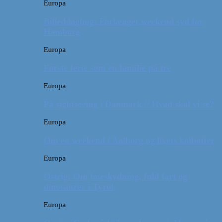
Europa
Billeddagbog: Forlænget weekend syd for
Hamborg
Europa
Første ferie som en familie på tre
Europa
På sightseeing i Danmark // Hvad skal vi se?
Europa
Om en weekend i Aalborg og livets kolbøtter
Europa
Østrig: Om bueskydning, fuld fart og
dinosaurer i Tyrol
Europa