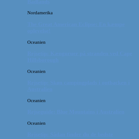
Badlands
Nordamerika
The Great American Eclipse: En kæmpe
oplevelse!
Oceanien
Rejsetip: Kænguruer på stranden ved Cape
Hillsborough
Oceanien
Rejsetip: Skøn campingplads i outbacken i
Australien
Oceanien
Rejseguide: Blue Mountains i Australien
Oceanien
Rejsetip: Sådan finder du de bedste