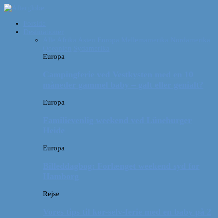
Forside
Destinationer
Alle
Afrika
Asien
Europa
Mellemamerika
Nordamerika
Oceanien
Sydamerika
Europa
Campingferie ved Vestkysten med en 10
måneder gammel baby – galt eller genialt?
Europa
Familievenlig weekend ved Lüneburger
Heide
Europa
Billeddagbog: Forlænget weekend syd for
Hamborg
Rejse
Vores tips til kør-selv-ferie med en baby på 2