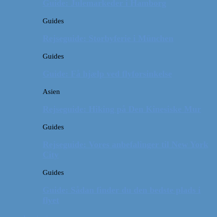
Guide: Julemarkeder i Hamborg
Guides
Rejseguide: Storbyferie i München
Guides
Guide: Få hjælp ved flyforsinkelse
Asien
Rejseguide: Hiking på Den Kinesiske Mur
Guides
Rejseguide: Vores anbefalinger til New York
City
Guides
Guide: Sådan finder du den bedste plads i
flyet