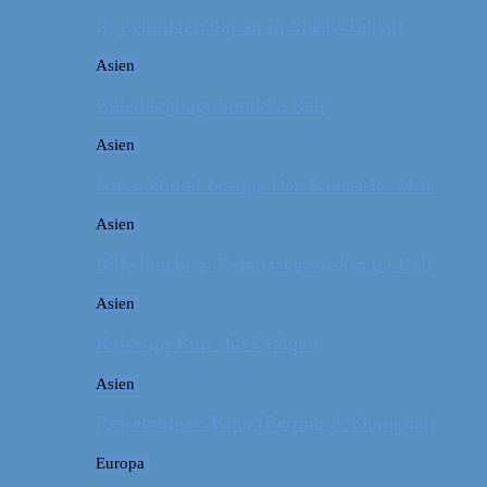
Rejsebudget: Japan (inklusiv Tokyo)
Asien
Billeddagbog: Smukke Bali
Asien
Kina: Om at bestige Den Kinesiske Mur
Asien
Billeddagbog: Palmer og solskin på Bali
Asien
Rejsetip: Bún chả i Saigon
Asien
Rejsebudget: Kina (Beijing & Shanghai)
Europa