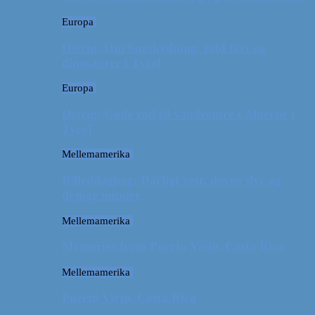
Europa
Østrig: Om bueskydning, fuld fart og
dinosaurer i Tyrol
Europa
Østrig: Gode råd til vandreture i Alperne i
Tyrol
Mellemamerika
Billeddagbog: Dårligt vejr, dovne dyr og
dejlige minder
Mellemamerika
Memories from Puerto Viejo, Costa Rica
Mellemamerika
Puerto Viejo, Costa Rica