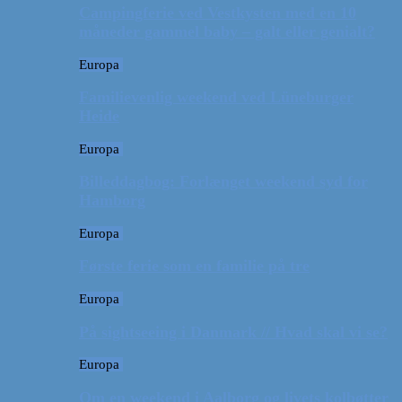
Campingferie ved Vestkysten med en 10
måneder gammel baby – galt eller genialt?
Europa
Familievenlig weekend ved Lüneburger
Heide
Europa
Billeddagbog: Forlænget weekend syd for
Hamborg
Europa
Første ferie som en familie på tre
Europa
På sightseeing i Danmark // Hvad skal vi se?
Europa
Om en weekend i Aalborg og livets kolbøtter