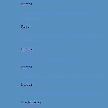
Europa
Billeddagbog: Forlænget weekend syd for
Hamborg
Rejse
Vores tips til kør-selv-ferie med en baby på 2
måneder
Europa
Første ferie som en familie på tre
Europa
På sightseeing i Danmark // Hvad skal vi se?
Europa
Om en weekend i Aalborg og livets kolbøtter
Nordamerika