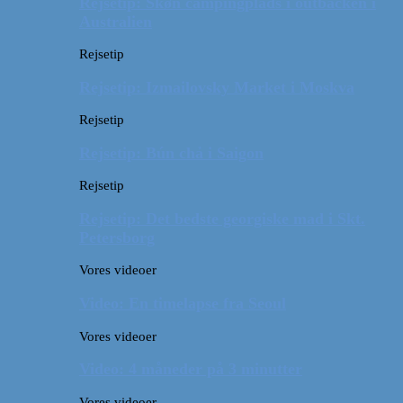
Rejsetip: Skøn campingplads i outbacken i
Australien
Rejsetip
Rejsetip: Izmailovsky Market i Moskva
Rejsetip
Rejsetip: Bún chả i Saigon
Rejsetip
Rejsetip: Det bedste georgiske mad i Skt.
Petersborg
Vores videoer
Video: En timelapse fra Seoul
Vores videoer
Video: 4 måneder på 3 minutter
Vores videoer