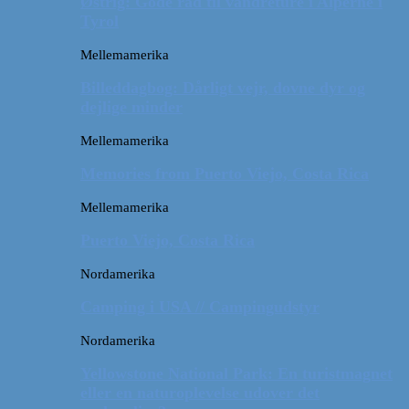
Østrig: Gode råd til vandreture i Alperne i
Tyrol
Mellemamerika
Billeddagbog: Dårligt vejr, dovne dyr og
dejlige minder
Mellemamerika
Memories from Puerto Viejo, Costa Rica
Mellemamerika
Puerto Viejo, Costa Rica
Nordamerika
Camping i USA // Campingudstyr
Nordamerika
Yellowstone National Park: En turistmagnet
eller en naturoplevelse udover det