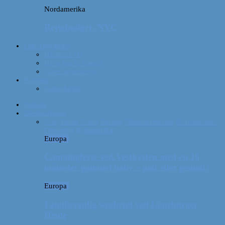
Nordamerika
Rejsebudget: NYC
Om Afterglobe
Hvem er vi?
Hvor har vi været?
Vores rejseudstyr
Kontakt
Samarbejde
Forside
Destinationer
Alle
Afrika
Asien
Europa
Mellemamerika
Nordamerika
Oceanien
Sydamerika
Europa
Campingferie ved Vestkysten med en 10
måneder gammel baby – galt eller genialt?
Europa
Familievenlig weekend ved Lüneburger
Heide