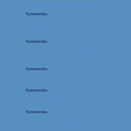
Tre kendetegn for Australien
Sydamerika
La Paz: Verdens højeste beliggende
hovedstad
Sydamerika
Machu Picchu: Om at stå tidligt op for
oplevelser
Sydamerika
For et år siden: På eventyr i Peru
Sydamerika
Video: 4 måneder på 3 minutter
Sydamerika
Peru: OM AT MØDE DE LOKALE