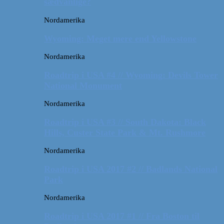
sædvanlige?
Nordamerika
Wyoming: Meget mere end Yellowstone
Nordamerika
Roadtrip i USA #4 // Wyoming: Devils Tower
National Monument
Nordamerika
Roadtrip i USA #3 // South Dakota: Black
Hills, Custer State Park & Mt. Rushmore
Nordamerika
Roadtrip i USA 2017 #2 // Badlands National
Park
Nordamerika
Roadtrip i USA 2017 #1 // Fra Boston til