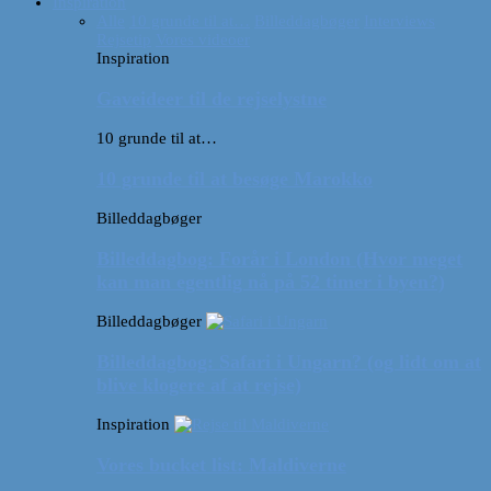
Inspiration
Alle
10 grunde til at…
Billeddagbøger
Interviews
Rejsetip
Vores videoer
Inspiration
Gaveideer til de rejselystne
10 grunde til at…
10 grunde til at besøge Marokko
Billeddagbøger
Billeddagbog: Forår i London (Hvor meget
kan man egentlig nå på 52 timer i byen?)
Billeddagbøger
Billeddagbog: Safari i Ungarn? (og lidt om at
blive klogere af at rejse)
Inspiration
Vores bucket list: Maldiverne