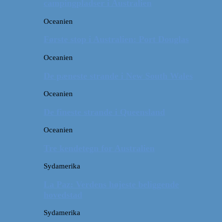
campingpladser i Australien
Oceanien
Første stop i Australien: Port Douglas
Oceanien
De pæneste strande i New South Wales
Oceanien
De fineste strande i Queensland
Oceanien
Tre kendetegn for Australien
Sydamerika
La Paz: Verdens højeste beliggende
hovedstad
Sydamerika