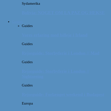
Sydamerika
Bolivia: NOGET OM LA PAZ OG HEKSE
Guides
Guides
Vores erfaring med billeje i Irland
Guides
Rejseguide: Storbyferie i London // Mad
Guides
Rejseguide: Storbyferie i London //
Sightseeing
Guides
Rejseguide: Forlænget weekend i Budapest
Europa