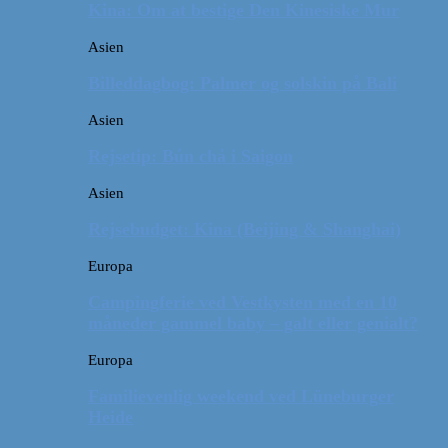
Kina: Om at bestige Den Kinesiske Mur
Asien
Billeddagbog: Palmer og solskin på Bali
Asien
Rejsetip: Bún chả i Saigon
Asien
Rejsebudget: Kina (Beijing & Shanghai)
Europa
Campingferie ved Vestkysten med en 10
måneder gammel baby – galt eller genialt?
Europa
Familievenlig weekend ved Lüneburger
Heide