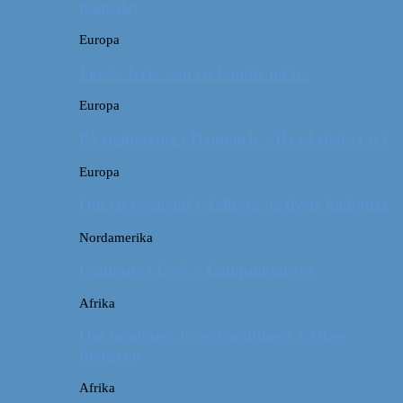
måneder
Europa
Første ferie som en familie på tre
Europa
På sightseeing i Danmark // Hvad skal vi se?
Europa
Om en weekend i Aalborg og livets kolbøtter
Nordamerika
Camping i USA // Campingudstyr
Afrika
Om tandpine, te og traditioner i Atlas-
bjergene
Afrika