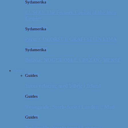
Sydamerika
CUSCO: The Former Capital of the Inca
Empire
Sydamerika
Peru: COLORFUL GRAFFITI IN LIMA
Sydamerika
Bolivia: NOGET OM LA PAZ OG HEKSE
Guides
Guides
Vores erfaring med billeje i Irland
Guides
Rejseguide: Storbyferie i London // Mad
Guides
Rejseguide: Storbyferie i London //