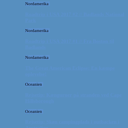
Nordamerika
Roadtrip i USA 2017 #2 // Badlands National
Park
Nordamerika
Roadtrip i USA 2017 #1 // Fra Boston til
Badlands
Nordamerika
The Great American Eclipse: En kæmpe
oplevelse!
Oceanien
Rejsetip: Kænguruer på stranden ved Cape
Hillsborough
Oceanien
Rejsetip: Skøn campingplads i outbacken i
Australien