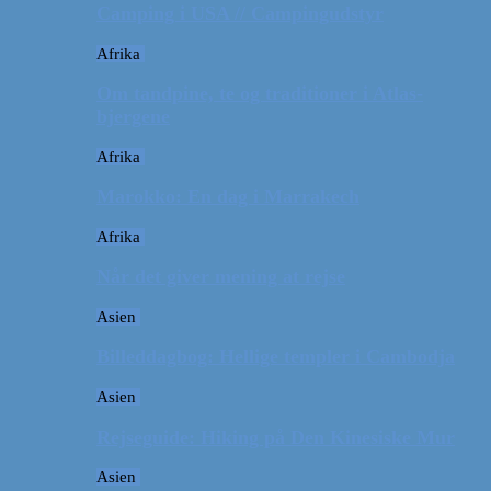
Camping i USA // Campingudstyr
Afrika
Om tandpine, te og traditioner i Atlas-
bjergene
Afrika
Marokko: En dag i Marrakech
Afrika
Når det giver mening at rejse
Asien
Billeddagbog: Hellige templer i Cambodja
Asien
Rejseguide: Hiking på Den Kinesiske Mur
Asien