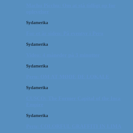
Machu Picchu: Om at stå tidligt op for
oplevelser
Sydamerika
For et år siden: På eventyr i Peru
Sydamerika
Video: 4 måneder på 3 minutter
Sydamerika
Peru: OM AT MØDE DE LOKALE
Sydamerika
CUSCO: The Former Capital of the Inca
Empire
Sydamerika
Peru: COLORFUL GRAFFITI IN LIMA