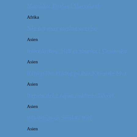
Marokko: En dag i Marrakech
Afrika
Når det giver mening at rejse
Asien
Billeddagbog: Hellige templer i Cambodja
Asien
Rejseguide: Hiking på Den Kinesiske Mur
Asien
Rejsebudget: Japan (inklusiv Tokyo)
Asien
Billeddagbog: Smukke Bali
Asien