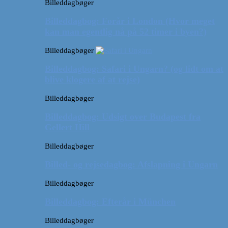
Billeddagbøger
Billeddagbog: Forår i London (Hvor meget
kan man egentlig nå på 52 timer i byen?)
Billeddagbøger
Billeddagbog: Safari i Ungarn? (og lidt om at
blive klogere af at rejse)
Billeddagbøger
Billeddagbog: Udsigt over Budapest fra
Gellert Hill
Billeddagbøger
Billed- og rejsedagbog: Afslapning i Ungarn
Billeddagbøger
Billeddagbog: Efterår i München
Billeddagbøger